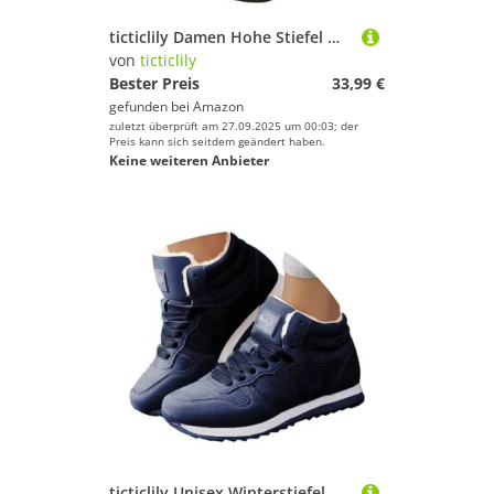
ticticlily Damen Hohe Stiefel Winter Schuhe Warme Leder Reitstiefel Niedrige mit Absatz Komfort Beiläufige Schnalle Langschaft Kniehohe Stiefel B Kaffee 43 EU
von
ticticlily
Bester Preis
33,99 €
gefunden bei
Amazon
zuletzt überprüft am 27.09.2025 um 00:03; der
Preis kann sich seitdem geändert haben.
Keine weiteren Anbieter
ticticlily Unisex Winterstiefel Herren Damen Warm Gefütterte Winterschuhe Schneestiefel Paar Plüsch Schlupfstiefel Kurzschaft Stiefel Boots Outdoor Wanderschuhe Große Größe B Dunkelblau 40 EU