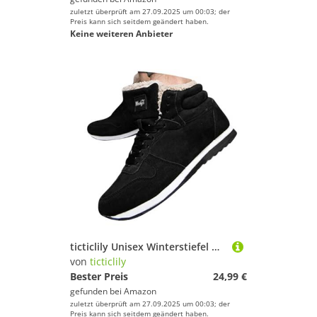
zuletzt überprüft am 27.09.2025 um 00:03; der
Preis kann sich seitdem geändert haben.
Keine weiteren Anbieter
ticticlily Unisex Winterstiefel Herren Damen Warm Gefütterte Winterschuhe Schneestiefel Paar Plüsch Schlupfstiefel Kurzschaft Stiefel Boots Outdoor Wanderschuhe Große Größe A Schwarz 40 EU
von
ticticlily
Bester Preis
24,99 €
gefunden bei
Amazon
zuletzt überprüft am 27.09.2025 um 00:03; der
Preis kann sich seitdem geändert haben.