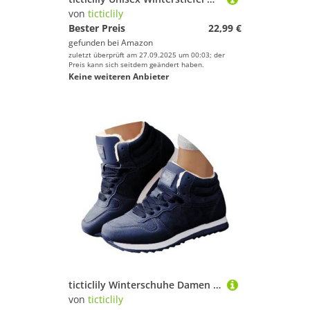
von
ticticlily
Bester Preis
22,99 €
gefunden bei
Amazon
zuletzt überprüft am 27.09.2025 um 00:03; der
Preis kann sich seitdem geändert haben.
Keine weiteren Anbieter
ticticlily Winterschuhe Damen Herren Warm Gefüttert Sneaker Winterschuhe Winter Schneestiefel Outdoor Boots Wanderstiefel Stiefel Unisex B Dunkelblau 41 EU
von
ticticlily