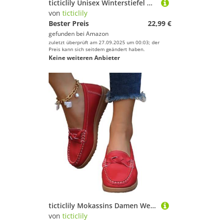
ticticlily Unisex Winterstiefel Herren Damen Warm Gefütterte Winterschuhe Schneestiefel Paar Plüsch Schlupfstiefel Kurzschaft Stiefel Boots Outdoor Wanderschuhe Große Größe B Schwarz 40 EU
von
ticticlily
Bester Preis
22,99 €
gefunden bei
Amazon
zuletzt überprüft am 27.09.2025 um 00:03; der
Preis kann sich seitdem geändert haben.
Keine weiteren Anbieter
ticticlily Mokassins Damen Weiches Leder Halbschuhe rutschfest Loafers Slipper Flache Lauflernschuhe Bootsschuhe A Rot 37 EU
von
ticticlily