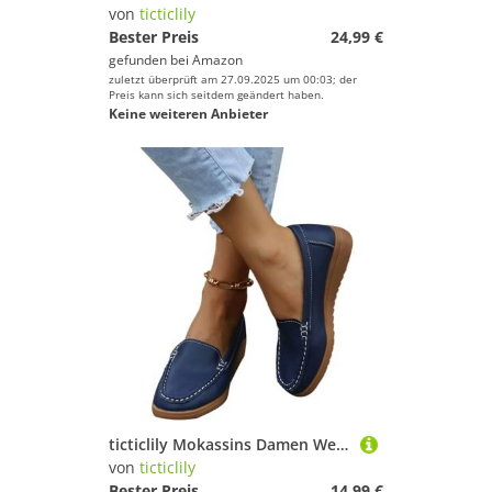
von
ticticlily
Bester Preis
24,99 €
gefunden bei
Amazon
zuletzt überprüft am 27.09.2025 um 00:03; der
Preis kann sich seitdem geändert haben.
Keine weiteren Anbieter
ticticlily Mokassins Damen Weiches Leder Halbschuhe rutschfest Loafers Slipper Flache Lauflernschuhe Bootsschuhe B Blau 39 EU
von
ticticlily
Bester Preis
14,99 €