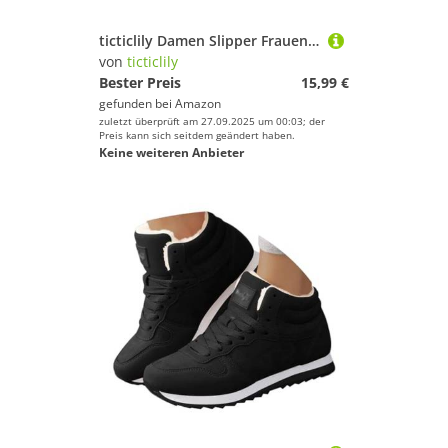
ticticlily Damen Slipper Frauen Slip On Mokassins Casual Loafers Komfort Leder Flache Schnürschuhe Bootsschuhe Bequem rutschfest Flache Fahren Halbschuhe B Schwarz 39 EU
von
ticticlily
Bester Preis
15,99 €
gefunden bei
Amazon
zuletzt überprüft am 27.09.2025 um 00:03; der
Preis kann sich seitdem geändert haben.
Keine weiteren Anbieter