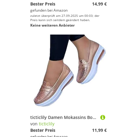
Bester Preis
14,99 €
gefunden bei
Amazon
zuletzt überprüft am 27.09.2025 um 00:03; der
Preis kann sich seitdem geändert haben.
Keine weiteren Anbieter
ticticlily Damen Mokassins Bootsschuhe Bequeme Leder Loafers Slip on Freizeitschuhe Flache Fahren Schuhe Slippers A Roségold 40 EU
von
ticticlily
Bester Preis
11,99 €
gefunden bei
Amazon