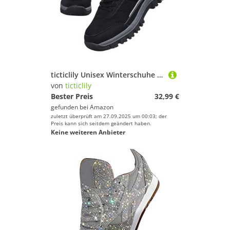
Laufschuhe von ticticlily
Segelschuhe von ticticlily
Barfußschuhe von ticticlily
Hallenschuhe von ticticlily
ticticlily Unisex Winterschuhe Damen Herren Warm Gefüttert Sneaker Leicht Winterstiefel Wildleder Winter Kurzschaft Stiefel Schneestiefel rutschfest C Schwarz 38 EU
von
ticticlily
Bester Preis
32,99 €
gefunden bei
Amazon
zuletzt überprüft am 27.09.2025 um 00:03; der
Preis kann sich seitdem geändert haben.
Keine weiteren Anbieter