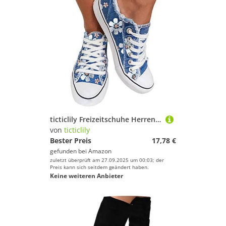
ticticlily Freizeitschuhe Herren Sneaker Walkingschuhe Berufsschuhe Leichte Trainers Platform Canvas Schnürschuh in Schlichter Optik Low Top B Blau 41 EU
von
ticticlily
Bester Preis
17,78 €
gefunden bei
Amazon
zuletzt überprüft am 27.09.2025 um 00:03; der
Preis kann sich seitdem geändert haben.
Keine weiteren Anbieter