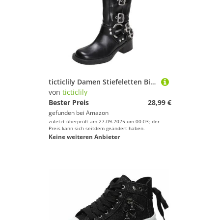
ticticlily Damen Stiefeletten Biker Boots Kniehohe Stiefel mit Nieten Schuhe Blockabsatz Bequeme Herbst Winter Frauen Reitstiefel Schuhe Schnallen G Schwarz 40 EU
von
ticticlily
Bester Preis
28,99 €
gefunden bei
Amazon
zuletzt überprüft am 27.09.2025 um 00:03; der
Preis kann sich seitdem geändert haben.
Keine weiteren Anbieter