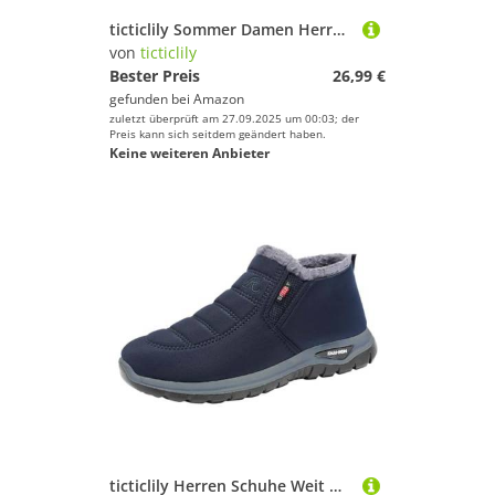
ticticlily Sommer Damen Herren Stiefel High Top Sneaker Sportschuhe High Top Turnschuh A Schwarz 37 EU
von
ticticlily
Bester Preis
26,99 €
gefunden bei
Amazon
zuletzt überprüft am 27.09.2025 um 00:03; der
Preis kann sich seitdem geändert haben.
Keine weiteren Anbieter
ticticlily Herren Schuhe Weit Winterstiefel Herren Gefüttert Winterschuhe Wasserdicht Warme Wanderschuhe Winter Trekkingschuhe rutschfest Boots E Blau 39 EU