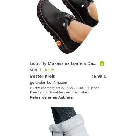
ticticlily Mokassins Loafers Damen Leder Flache Schnürschuhe Bootsschuhe Bequem rutschfest Flache Fahren Halbschuhe Casual Slippers A Schwarz 43 EU
von
ticticlily
Bester Preis
15,99 €
gefunden bei
Amazon
zuletzt überprüft am 27.09.2025 um 00:03; der
Preis kann sich seitdem geändert haben.
Keine weiteren Anbieter