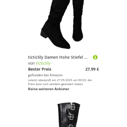
ticticlily Damen Hohe Stiefel Winter Schuhe Warme Leder Reitstiefel Niedrige mit Absatz Komfort Beiläufige Schnalle Langschaft Kniehohe Stiefel G Schwarz 38 EU
von
ticticlily
Bester Preis
27,99 €
gefunden bei
Amazon
zuletzt überprüft am 27.09.2025 um 00:03; der
Preis kann sich seitdem geändert haben.
Keine weiteren Anbieter