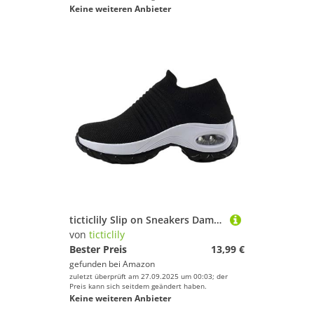
Keine weiteren Anbieter
ticticlily Slip on Sneakers Damen Memory Foam Turnschuhe Sportschuhe Bequeme Schlupfschuhe Plattform A Schwarz 1 38
von
ticticlily
Bester Preis
13,99 €
gefunden bei
Amazon
zuletzt überprüft am 27.09.2025 um 00:03; der
Preis kann sich seitdem geändert haben.
Keine weiteren Anbieter