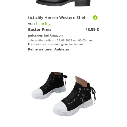
ticticlily Herren Western Stiefel Cowboy Motorrad Stiefeletten Reiterstiefel Spitze Kurzschaft Boots Vintage Combat Boots Biker Boots Modische Boots mit Blockabsat B Schwarz 40 EU
von
ticticlily
Bester Preis
43,99 €
gefunden bei
Amazon
zuletzt überprüft am 27.09.2025 um 00:03; der
Preis kann sich seitdem geändert haben.
Keine weiteren Anbieter