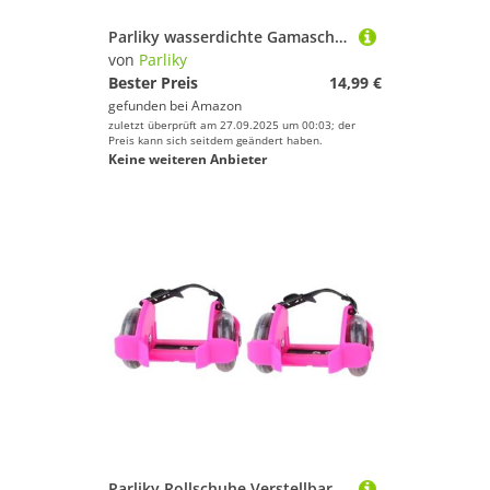
Parliky wasserdichte Gamaschen Für Outdoor-aktivitäten Leicht Und Winddicht Schützen Schuhe Und Hosen Vor Regen Schnee Schlamm Und Stroh Mit Gummiband Für Festen Sitz Zum Wandern Spazieren
von
Parliky
Bester Preis
14,99 €
gefunden bei
Amazon
zuletzt überprüft am 27.09.2025 um 00:03; der
Preis kann sich seitdem geändert haben.
Keine weiteren Anbieter
Parliky Rollschuhe Verstellbar mit Led-lichtern Robuste Outdoor Sportschuhe für Jungen und Mädchen Langlebige Skate Roller mit Bequemen Verstellbaren Riemen als