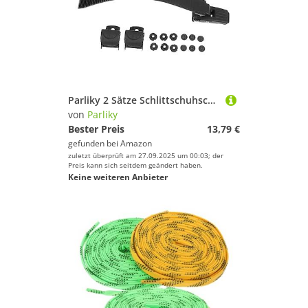
Golfschuhe von Parliky
Kletterschuhe von Parliky
Skischuhe von Parliky
Parliky 2 Sätze Schlittschuhschnalle Gürtel Gestell Schnallen-Skate-Riemen Skateboard Schlittschuhriemen Schraubschnallen Für Schlittschuhe Verschlüsse Rollschnallen Skateschuh Plastik
von
Parliky
Bester Preis
13,79 €
gefunden bei
Amazon
zuletzt überprüft am 27.09.2025 um 00:03; der
Preis kann sich seitdem geändert haben.
Keine weiteren Anbieter