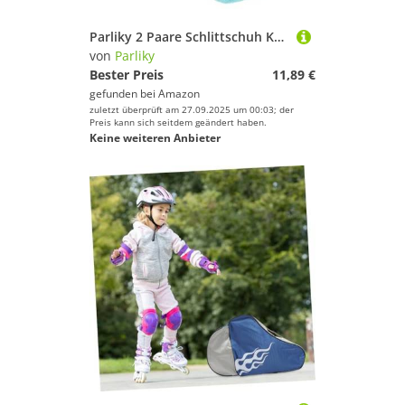
Parliky 2 Paare Schlittschuh Kufen Schützer aus Mikrofaser Leichte Eiskunstlauf Kufenabdeckungen für Schutz vor Schmutz und Feuchtigkeit Langlebige und Praktische Skate Blade Covers S
von
Parliky
Bester Preis
11,89 €
gefunden bei
Amazon
zuletzt überprüft am 27.09.2025 um 00:03; der
Preis kann sich seitdem geändert haben.
Keine weiteren Anbieter