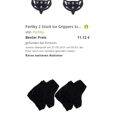
Parliky 2 Stück Ice Grippers Schuhüberzieher rutschfest mit Silikongel und Metall für Winter Outdoor Wanderschuhe Flexible Eisspikes mit Bodenzähnen für Sicheren Halt EIS und Schnee
von
Parliky
Bester Preis
11,12 €
gefunden bei
Amazon
zuletzt überprüft am 27.09.2025 um 00:03; der
Preis kann sich seitdem geändert haben.
Keine weiteren Anbieter