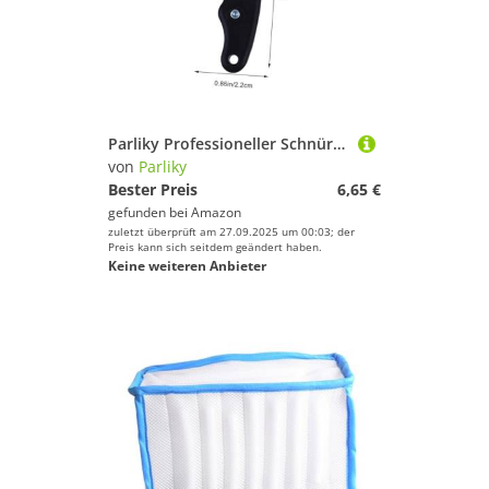
Parliky Professioneller Schnürsenkel Spanner für Schlittschuhe Faltbares Tragbares Eishockey schnürsenkel Werkzeug Langlebiger Lace Tightener für Eiskunstlauf und Hockeyschuhe
von
Parliky
Bester Preis
6,65 €
gefunden bei
Amazon
zuletzt überprüft am 27.09.2025 um 00:03; der
Preis kann sich seitdem geändert haben.
Keine weiteren Anbieter