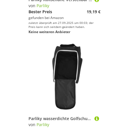
von
Parliky
Bester Preis
19,19 €
gefunden bei
Amazon
zuletzt überprüft am 27.09.2025 um 00:03; der
Preis kann sich seitdem geändert haben.
Keine weiteren Anbieter
Parliky wasserdichte Golfschuh Tasche für Herren Leichte Tragbare Schuhaufbewahrung mit Reißverschluss Faltbarer Organizer für Reisen und Täglichen Gebrauch Schützt Schuhe vor Schmutz und
von
Parliky