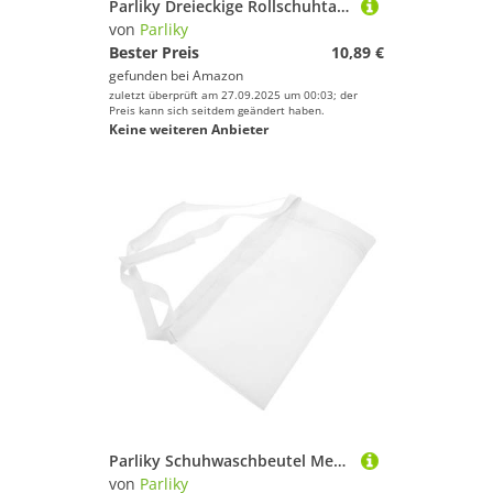
Parliky Dreieckige Rollschuhtasche Rucksack für Eislaufen und Inline Skates Langlebiges Material Geräumig für Schlittschuhe Handlich als Schulter Handtasche Geeignet für Jungen und
von
Parliky
Bester Preis
10,89 €
gefunden bei
Amazon
zuletzt überprüft am 27.09.2025 um 00:03; der
Preis kann sich seitdem geändert haben.
Keine weiteren Anbieter
Parliky Schuhwaschbeutel Mesh Wäschesack mit Reißverschluss Wiederverwendbar Schuhbeutel Waschmaschine für Sneaker Trocken und Schutzbeutel Leicht und Langlebig
von
Parliky