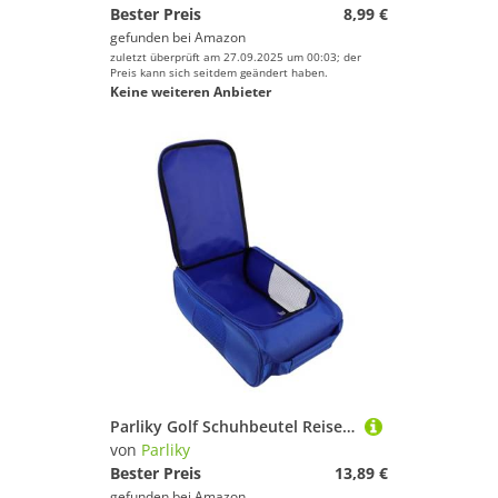
Bester Preis
8,99 €
gefunden bei
Amazon
zuletzt überprüft am 27.09.2025 um 00:03; der
Preis kann sich seitdem geändert haben.
Keine weiteren Anbieter
Parliky Golf Schuhbeutel Reise Organizer mit Reißverschluss und Tragegriff Belüftet und Geräumig Geeignet für Herren und Damen Multifunktional für Golfschuhe Socken Handschuhe und
von
Parliky
Bester Preis
13,89 €
gefunden bei
Amazon