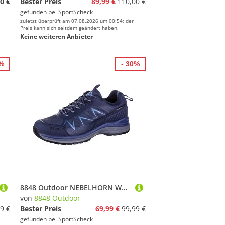
0 €
Bester Preis
89,99 €
110,00 €
gefunden bei
SportScheck
zuletzt überprüft am 07.08.2026 um 00:54; der
Preis kann sich seitdem geändert haben.
Keine weiteren Anbieter
0%
- 30%
8848 Outdoor NEBELHORN Wanderschuhe Herren
von
8848 Outdoor
9 €
Bester Preis
69,99 €
99,99 €
gefunden bei
SportScheck