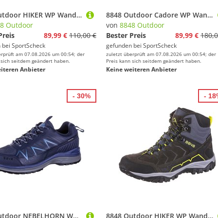
8848 Outdoor HIKER WP Wanderschuhe Herren
8848 Outdoor Cadore WP Wanderschuhe Herren
8 Outdoor
von
8848 Outdoor
Preis
89,99 €
110,00 €
Bester Preis
89,99 €
180,0
 bei
SportScheck
gefunden bei
SportScheck
erprüft am 07.08.2026 um 00:54; der
zuletzt überprüft am 07.08.2026 um 00:54; der
 sich seitdem geändert haben.
Preis kann sich seitdem geändert haben.
iteren Anbieter
Keine weiteren Anbieter
- 30%
- 1
8848 Outdoor NEBELHORN Wanderschuhe Herren
8848 Outdoor HIKER WP Wanderschuhe Herren