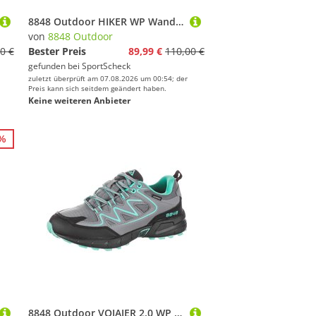
8848 Outdoor HIKER WP Wanderschuhe Damen
von
8848 Outdoor
0 €
Bester Preis
89,99 €
110,00 €
gefunden bei
SportScheck
zuletzt überprüft am 07.08.2026 um 00:54; der
Preis kann sich seitdem geändert haben.
Keine weiteren Anbieter
8%
8848 Outdoor VOJAJER 2.0 WP Wanderschuhe Damen