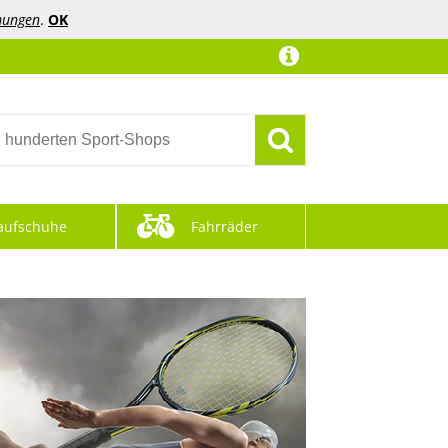
mungen
.
OK
aufschuhe
Fahrräder