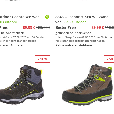
8848 Outdoor Cadore WP Wanderschuhe Herren
8848 Outdoor HIKER WP Wanderschuhe Herren
8 Outdoor
von
8848 Outdoor
Preis
89,99 €
180,00 €
Bester Preis
89,99 €
110,0
 bei
SportScheck
gefunden bei
SportScheck
erprüft am 07.08.2026 um 00:54; der
zuletzt überprüft am 07.08.2026 um 00:54; der
 sich seitdem geändert haben.
Preis kann sich seitdem geändert haben.
iteren Anbieter
Keine weiteren Anbieter
- 18%
- 5