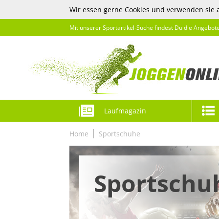
Wir essen gerne Cookies und verwenden sie 
Mit unserer Sportartikel-Suche findest Du die Angebot
Laufmagazin
Home
Sportschuhe
Sportschu