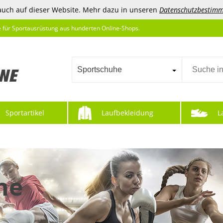
auch auf dieser Website. Mehr dazu in unseren
Datenschutzbestim
e für Sportausrüstung aus hunderten Online-Shops.
Sportschuhe
Sportartikel
Laufbekleidung
L
he