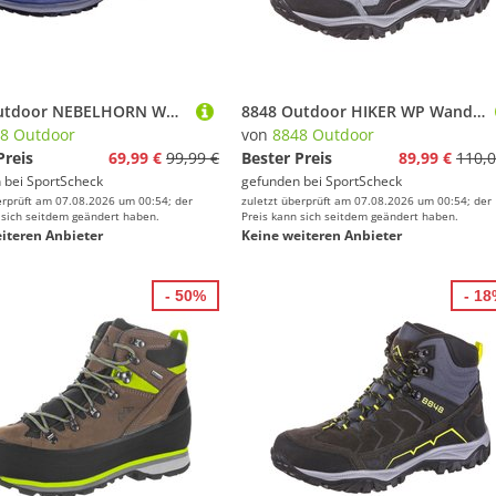
8848 Outdoor NEBELHORN Wanderschuhe Herren
8848 Outdoor HIKER WP Wanderschuhe Damen
8 Outdoor
von
8848 Outdoor
Preis
69,99 €
99,99 €
Bester Preis
89,99 €
110,0
 bei
SportScheck
gefunden bei
SportScheck
erprüft am 07.08.2026 um 00:54; der
zuletzt überprüft am 07.08.2026 um 00:54; der
 sich seitdem geändert haben.
Preis kann sich seitdem geändert haben.
iteren Anbieter
Keine weiteren Anbieter
- 50%
- 1