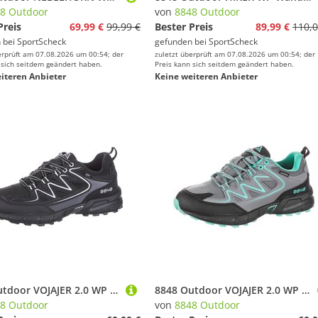
8 Outdoor
von
8848 Outdoor
Preis
69,99 €
99,99 €
Bester Preis
89,99 €
110,0
 bei
SportScheck
gefunden bei
SportScheck
erprüft am 07.08.2026 um 00:54; der
zuletzt überprüft am 07.08.2026 um 00:54; der
 sich seitdem geändert haben.
Preis kann sich seitdem geändert haben.
iteren Anbieter
Keine weiteren Anbieter
8848 Outdoor VOJAJER 2.0 WP Wanderschuhe Herren
8848 Outdoor VOJAJER 2.0 WP Wanderschuhe Damen
8 Outdoor
von
8848 Outdoor