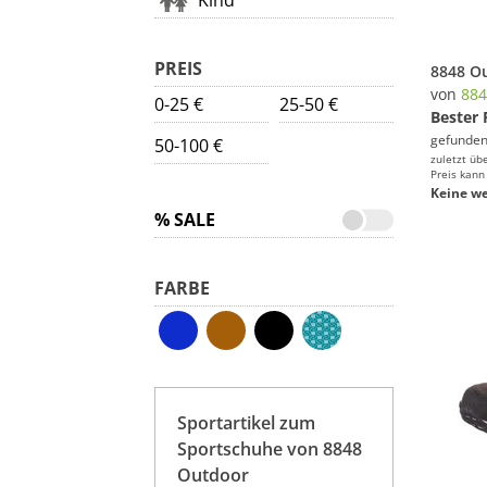
Kind
PREIS
von
884
0-25 €
25-50 €
Bester 
gefunden
50-100 €
zuletzt üb
Preis kann
Keine we
% SALE
FARBE
Sportartikel zum
Sportschuhe von 8848
Outdoor