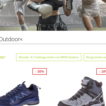
Outdoor«
äge:
Wander- & Trekkingschuhe von 8848 Outdoor
Bergschuhe vo
- 30%
- 1