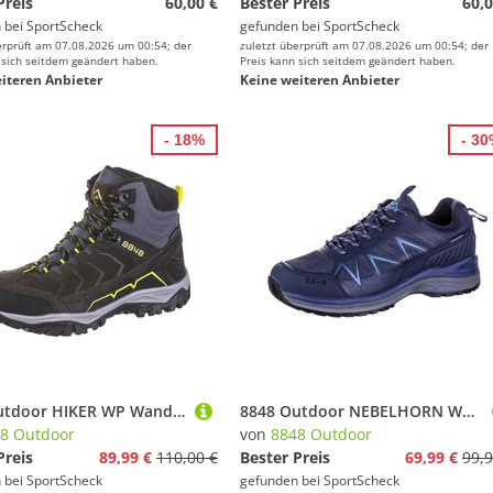
Preis
60,00 €
Bester Preis
60,0
 bei
SportScheck
gefunden bei
SportScheck
erprüft am 07.08.2026 um 00:54; der
zuletzt überprüft am 07.08.2026 um 00:54; der
 sich seitdem geändert haben.
Preis kann sich seitdem geändert haben.
iteren Anbieter
Keine weiteren Anbieter
- 18%
- 3
8848 Outdoor HIKER WP Wanderschuhe Herren
8848 Outdoor NEBELHORN Wanderschuhe Herren
8 Outdoor
von
8848 Outdoor
Preis
89,99 €
110,00 €
Bester Preis
69,99 €
99,9
 bei
SportScheck
gefunden bei
SportScheck