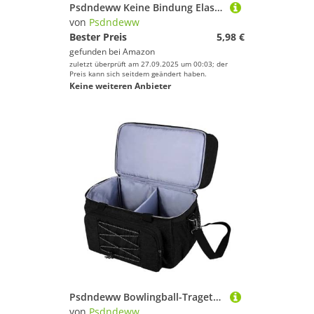
Psdndeww Keine Bindung Elastische Schnürsenkel Flache Stretch Schnürsenkel Mit Metallschnallen Elastische Schnürsenkel Ersatz Für Kinder Erwachsenen Sneaker
von
Psdndeww
Bester Preis
5,98 €
gefunden bei
Amazon
zuletzt überprüft am 27.09.2025 um 00:03; der
Preis kann sich seitdem geändert haben.
Keine weiteren Anbieter
Psdndeww Bowlingball-Tragetasche, tragbar, wasserdicht, Reise-Schuh, Rucksäcke, Sportballtasche, Bowling-Halter für 2 Bälle
von
Psdndeww