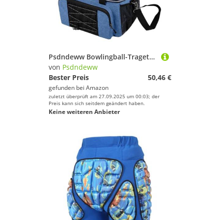
Psdndeww Bowlingball-Tragetasche, tragbar, wasserdicht, Reise-Schuh, Rucksäcke, Sportballtasche, Bowling-Halter für 2 Bälle
von
Psdndeww
Bester Preis
50,46 €
gefunden bei
Amazon
zuletzt überprüft am 27.09.2025 um 00:03; der
Preis kann sich seitdem geändert haben.
Keine weiteren Anbieter