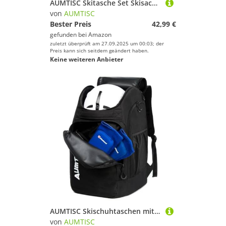
AUMTISC Skitasche Set Skisack &Skischuhtasche Längenverstellbare Bis 200 cm für 1 Paar Ski & Skischuhe…
von
AUMTISC
Bester Preis
42,99 €
gefunden bei
Amazon
zuletzt überprüft am 27.09.2025 um 00:03; der
Preis kann sich seitdem geändert haben.
Keine weiteren Anbieter
AUMTISC Skischuhtaschen mit Helmfach und Rucksackgurten, Skirucksack Skischuhrucksack mit Helmtasche, Skitasche Siksack für Skistiefel, Schlittschuhe, Snowboard (Schwarz, 65L)
von
AUMTISC