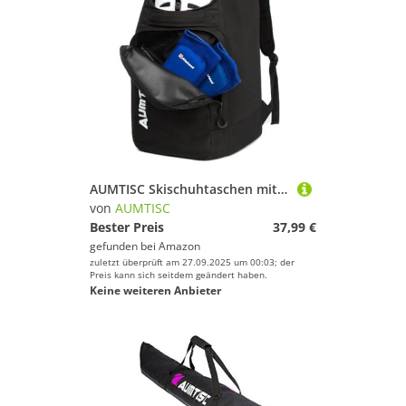
AUMTISC Skischuhtaschen mit Helmfach und Rucksackgurten, Skirucksack Skischuhrucksack mit Helmtasche, Skitasche Siksack für Skistiefel, Schlittschuhe, Snowboard (Schwarz, 45L)
von
AUMTISC
Bester Preis
37,99 €
gefunden bei
Amazon
zuletzt überprüft am 27.09.2025 um 00:03; der
Preis kann sich seitdem geändert haben.
Keine weiteren Anbieter