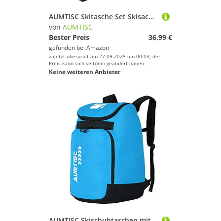
AUMTISC Skitasche Set Skisack &Skischuhtasche Längenverstellbare Bis 200 cm für 1 Paar Ski & Skischuhe…
von
AUMTISC
Bester Preis
36,99 €
gefunden bei
Amazon
zuletzt überprüft am 27.09.2025 um 00:03; der
Preis kann sich seitdem geändert haben.
Keine weiteren Anbieter
AUMTISC Skischuhtaschen mit Helmfach und Rucksackgurten, Skirucksack Skischuhrucksack mit Helmtasche, Skitasche Siksack für Skistiefel, Schlittschuhe, Snowboard (Blau, 45L)