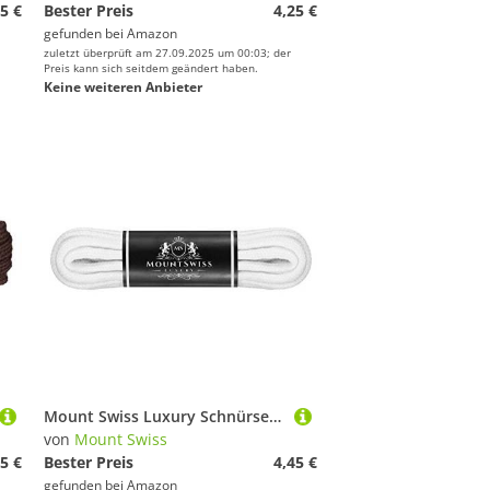
5 €
Bester Preis
4,25 €
gefunden bei
Amazon
zuletzt überprüft am 27.09.2025 um 00:03; der
Preis kann sich seitdem geändert haben.
Keine weiteren Anbieter
Mount Swiss Luxury Schnürsenkel rund ø 3-4 mm I 1 Paar reißfeste Premium Schuhbänder aus 100% Baumwolle ideal für Sneaker Sportschuhe Freizeitschuhe Lederschuhe Farbe: White, Länge 80cm
von
Mount Swiss
5 €
Bester Preis
4,45 €
gefunden bei
Amazon