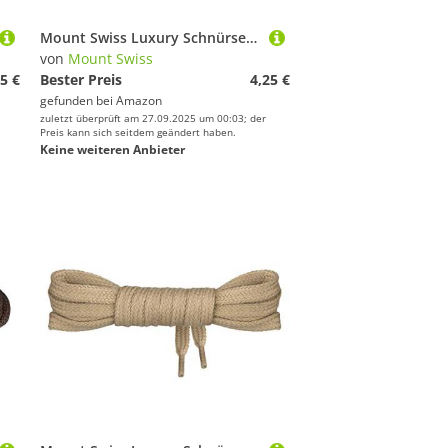
Mount Swiss Luxury Schnürsenkel flach ø 7 mm I 1 Paar reißfeste Premium Schuhbänder aus 100% Baumwolle ideal für Sneaker Sportschuhe Lederschuhe Freizeitschuhe Farbe: beige, Länge: 150cm
von
Mount Swiss
5 €
Bester Preis
4,25 €
gefunden bei
Amazon
zuletzt überprüft am 27.09.2025 um 00:03; der
Preis kann sich seitdem geändert haben.
Keine weiteren Anbieter