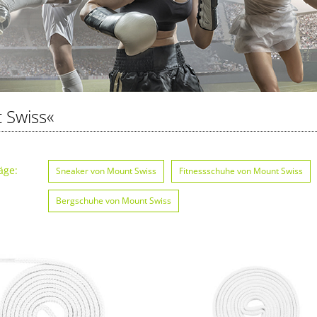
 Swiss«
äge:
Sneaker von Mount Swiss
Fitnessschuhe von Mount Swiss
Bergschuhe von Mount Swiss