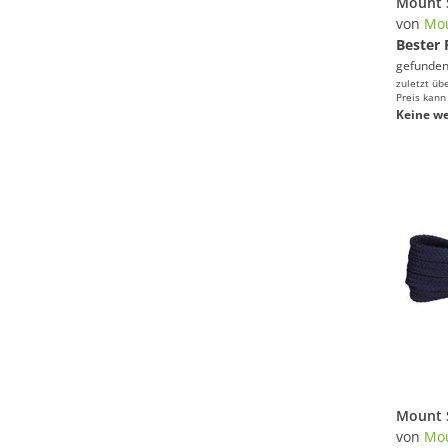
von
Mou
Bester 
gefunden
zuletzt üb
Preis kann
Keine we
von
Mou