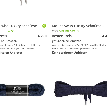
Mount Swiss Luxury Schnürsenkel flach ø 7 mm I 1 Paar reißfeste Premium Schuhbänder aus 100% Baumwolle ideal für Sneaker Sportschuhe Lederschuhe Freizeitschuhe Farbe: Hellbeige, Länge: 140cm
Mount Swiss Luxury Schnürsenkel rund ø 3-4 mm I 1 Paar reißfeste Premium Schuhbänder aus 100% Baumwolle ideal für Sneaker Sportschuhe Freizeitschuhe Lederschuhe Farbe: Grey, Länge 60cm
nt Swiss
von
Mount Swiss
Preis
4,25 €
Bester Preis
4,4
 bei
Amazon
gefunden bei
Amazon
erprüft am 27.09.2025 um 00:03; der
zuletzt überprüft am 27.09.2025 um 00:03; der
 sich seitdem geändert haben.
Preis kann sich seitdem geändert haben.
iteren Anbieter
Keine weiteren Anbieter