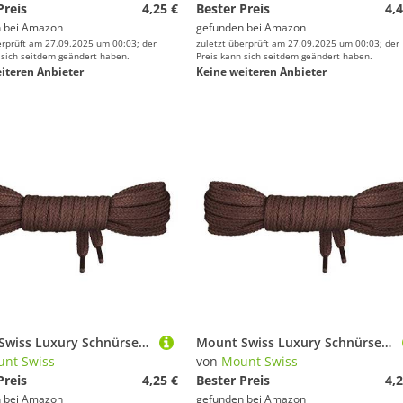
Preis
4,25 €
Bester Preis
4,4
 bei
Amazon
gefunden bei
Amazon
erprüft am 27.09.2025 um 00:03; der
zuletzt überprüft am 27.09.2025 um 00:03; der
 sich seitdem geändert haben.
Preis kann sich seitdem geändert haben.
iteren Anbieter
Keine weiteren Anbieter
Mount Swiss Luxury Schnürsenkel flach ø 7 mm I 1 Paar reißfeste Premium Schuhbänder aus 100% Baumwolle ideal für Sneaker Sportschuhe Lederschuhe Freizeitschuhe Farbe: Brown, Länge: 200cm
Mount Swiss Luxury Schnürsenkel flach ø 7 mm I 1 Paar reißfeste Premium Schuhbänder aus 100% Baumwolle ideal für Sneaker Sportschuhe Lederschuhe Freizeitschuhe Farbe: Brown, Länge: 70cm
nt Swiss
von
Mount Swiss
Preis
4,25 €
Bester Preis
4,2
 bei
Amazon
gefunden bei
Amazon