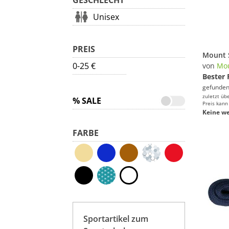
GESCHLECHT
Unisex
PREIS
0-25 €
von
Mou
Bester 
gefunden
zuletzt üb
% SALE
Preis kann
Keine we
FARBE
Sportartikel zum