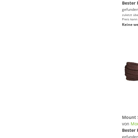
Bester 
gefunden
zuletzt üb
Preis kann
Keine we
von
Mou
Bester 
gefunden