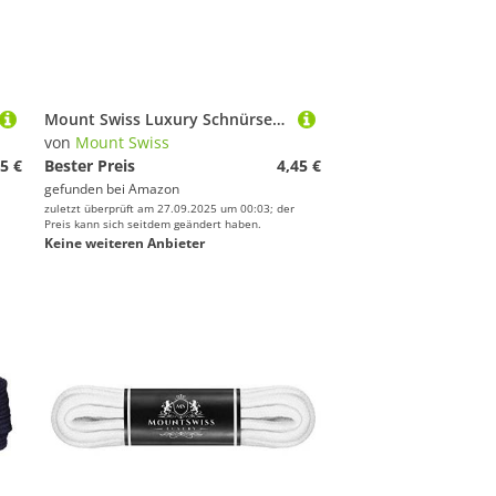
Mount Swiss Luxury Schnürsenkel rund ø 3-4 mm I 1 Paar reißfeste Premium Schuhbänder aus 100% Baumwolle ideal für Sneaker Sportschuhe Freizeitschuhe Lederschuhe Farbe: red, Länge 110cm
von
Mount Swiss
5 €
Bester Preis
4,45 €
gefunden bei
Amazon
zuletzt überprüft am 27.09.2025 um 00:03; der
Preis kann sich seitdem geändert haben.
Keine weiteren Anbieter