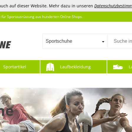
auch auf dieser Website. Mehr dazu in unseren
Datenschutzbestim
e für Sportausrüstung aus hunderten Online-Shops.
Sportschuhe
Sportartikel
Laufbekleidung
L
he