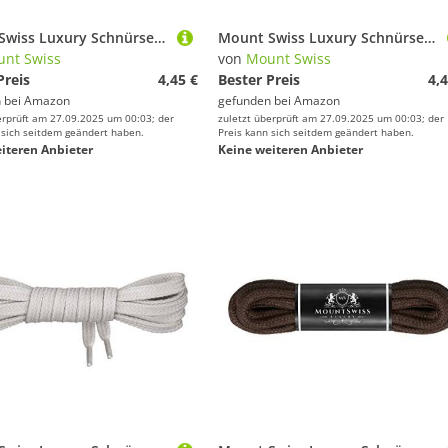
Mount Swiss Luxury Schnürsenkel rund ø 3-4 mm I 1 Paar reißfeste Premium Schuhbänder aus 100% Baumwolle ideal für Sneaker Sportschuhe Freizeitschuhe Lederschuhe Farbe: Grey, Länge 120cm
Mount Swiss Luxury Schnürsenkel rund ø 3-4 mm I 1 Paar reißfeste Premium Schuhbänder aus 100% Baumwolle ideal für Sneaker Sportschuhe Freizeitschuhe Lederschuhe Farbe: Brown, Länge 140cm
nt Swiss
von
Mount Swiss
Preis
4,45 €
Bester Preis
4,4
 bei
Amazon
gefunden bei
Amazon
erprüft am 27.09.2025 um 00:03; der
zuletzt überprüft am 27.09.2025 um 00:03; der
 sich seitdem geändert haben.
Preis kann sich seitdem geändert haben.
iteren Anbieter
Keine weiteren Anbieter