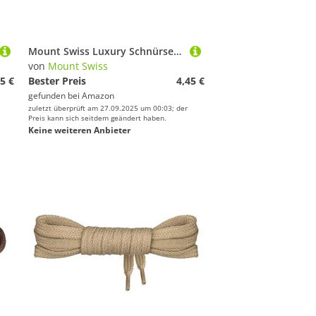
Mount Swiss Luxury Schnürsenkel rund ø 3-4 mm I 1 Paar reißfeste Premium Schuhbänder aus 100% Baumwolle ideal für Sneaker Sportschuhe Freizeitschuhe Lederschuhe Farbe: White, Länge 100cm
von
Mount Swiss
5 €
Bester Preis
4,45 €
gefunden bei
Amazon
zuletzt überprüft am 27.09.2025 um 00:03; der
Preis kann sich seitdem geändert haben.
Keine weiteren Anbieter