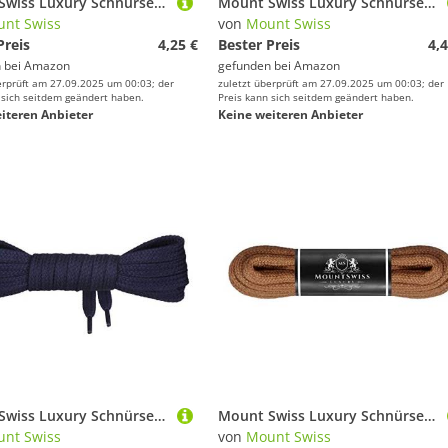
Mount Swiss Luxury Schnürsenkel flach ø 7 mm I 1 Paar reißfeste Premium Schuhbänder aus 100% Baumwolle ideal für Sneaker Sportschuhe Lederschuhe Freizeitschuhe Farbe: Hellbeige, Länge: 70cm
Mount Swiss Luxury Schnürsenkel rund ø 3-4 mm I 1 Paar reißfeste Premium Schuhbänder aus 100% Baumwolle ideal für Sneaker Sportschuhe Freizeitschuhe Lederschuhe Farbe: Chocolate, Länge 170cm
nt Swiss
von
Mount Swiss
Preis
4,25 €
Bester Preis
4,4
 bei
Amazon
gefunden bei
Amazon
erprüft am 27.09.2025 um 00:03; der
zuletzt überprüft am 27.09.2025 um 00:03; der
 sich seitdem geändert haben.
Preis kann sich seitdem geändert haben.
iteren Anbieter
Keine weiteren Anbieter
Mount Swiss Luxury Schnürsenkel flach ø 7 mm I 1 Paar reißfeste Premium Schuhbänder aus 100% Baumwolle ideal für Sneaker Sportschuhe Lederschuhe Freizeitschuhe Farbe: darkblue, Länge: 60cm
Mount Swiss Luxury Schnürsenkel rund ø 3-4 mm I 1 Paar reißfeste Premium Schuhbänder aus 100% Baumwolle ideal für Sneaker Sportschuhe Freizeitschuhe Lederschuhe Farbe: Ginger, Länge 160cm
nt Swiss
von
Mount Swiss