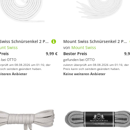
Mount Swiss Schnürsenkel 2 Paar flache Premium-Schnürsenkel 7mm breit aus Polyester für Sneaker
Mount Swiss Schnürsenkel 2 Paar flache SCHNÜRSENKEL 12mm breit für Sneaker und Sportschuhe -
nt Swiss
von
Mount Swiss
Preis
9,99 €
Bester Preis
9,9
 bei
OTTO
gefunden bei
OTTO
erprüft am 08.08.2026 um 01:16; der
zuletzt überprüft am 08.08.2026 um 01:16; der
 sich seitdem geändert haben.
Preis kann sich seitdem geändert haben.
iteren Anbieter
Keine weiteren Anbieter