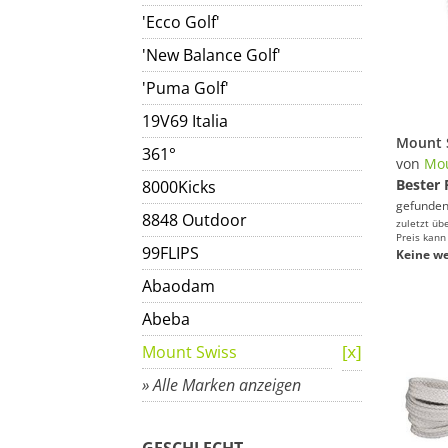
'Ecco Golf'
'New Balance Golf'
'Puma Golf'
19V69 Italia
361°
von
Mou
Bester 
8000Kicks
gefunden
8848 Outdoor
zuletzt üb
Preis kann
99FLIPS
Keine we
Abaodam
Abeba
Mount Swiss
» Alle Marken anzeigen