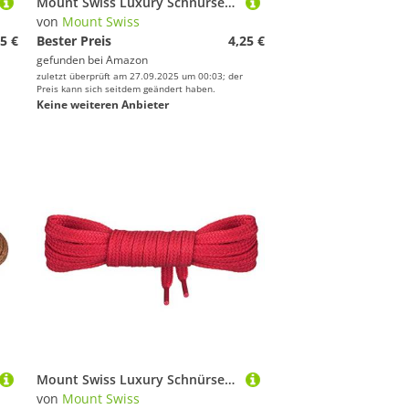
Mount Swiss Luxury Schnürsenkel flach ø 7 mm I 1 Paar reißfeste Premium Schuhbänder aus 100% Baumwolle ideal für Sneaker Sportschuhe Lederschuhe Freizeitschuhe Farbe: beige, Länge: 75cm
von
Mount Swiss
5 €
Bester Preis
4,25 €
gefunden bei
Amazon
zuletzt überprüft am 27.09.2025 um 00:03; der
Preis kann sich seitdem geändert haben.
Keine weiteren Anbieter
Mount Swiss Luxury Schnürsenkel flach ø 7 mm I 1 Paar reißfeste Premium Schuhbänder aus 100% Baumwolle ideal für Sneaker Sportschuhe Lederschuhe Freizeitschuhe Farbe: red, Länge: 90cm
von
Mount Swiss