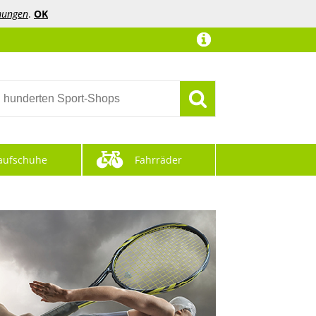
mungen
.
OK
aufschuhe
Fahrräder