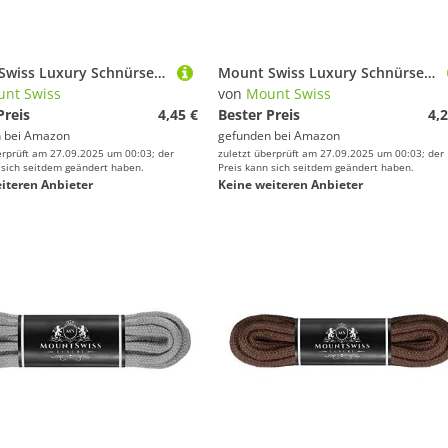
Mount Swiss Luxury Schnürsenkel rund ø 3-4 mm I 1 Paar reißfeste Premium Schuhbänder aus 100% Baumwolle ideal für Sneaker Sportschuhe Freizeitschuhe Lederschuhe Farbe: Navy, Länge 45cm
Mount Swiss Luxury Schnürsenkel flach ø 7 mm I 1 Paar reißfeste Premium Schuhbänder aus 100% Baumwolle ideal für Sneaker Sportschuhe Lederschuhe Freizeitschuhe Farbe: darkblue, Länge: 160cm
nt Swiss
von
Mount Swiss
Preis
4,45 €
Bester Preis
4,2
 bei
Amazon
gefunden bei
Amazon
erprüft am 27.09.2025 um 00:03; der
zuletzt überprüft am 27.09.2025 um 00:03; der
 sich seitdem geändert haben.
Preis kann sich seitdem geändert haben.
iteren Anbieter
Keine weiteren Anbieter