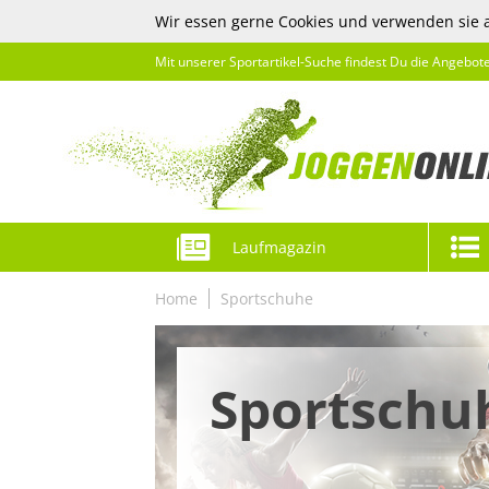
Wir essen gerne Cookies und verwenden sie 
Mit unserer Sportartikel-Suche findest Du die Angebot
Laufmagazin
Home
Sportschuhe
Sportschu