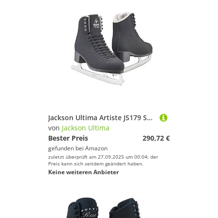
Jackson Ultima Artiste JS179 Schlittschuhlaufen, Schlittschuhe, Schwarz, 13 M Men's
von
Jackson Ultima
Bester Preis
290,72 €
gefunden bei
Amazon
zuletzt überprüft am 27.09.2025 um 00:04; der
Preis kann sich seitdem geändert haben.
Keine weiteren Anbieter