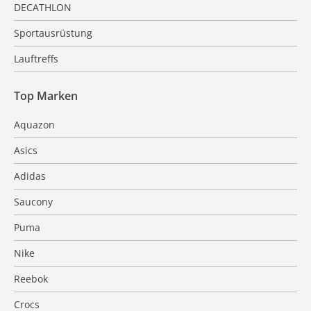
DECATHLON
Sportausrüstung
Lauftreffs
Top Marken
Aquazon
Asics
Adidas
Saucony
Puma
Nike
Reebok
Crocs