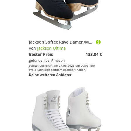
viel Spaß und Erfolg beim Sportschuhe!
Jackson Softec Rave Damen/Mädchen Schlittschuhe – Damen Größe 7,0
von
Jackson Ultima
Bester Preis
133,04 €
gefunden bei
Amazon
zuletzt überprüft am 27.09.2025 um 00:03; der
Preis kann sich seitdem geändert haben.
Keine weiteren Anbieter