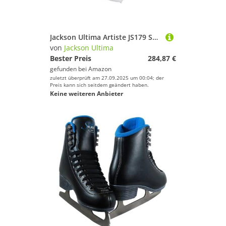
Jackson Ultima Artiste JS179 Schlittschuhlaufen, Schlittschuhe, Weiss/opulenter Garten, 9 B Women's
von
Jackson Ultima
Bester Preis
284,87 €
gefunden bei
Amazon
zuletzt überprüft am 27.09.2025 um 00:04; der
Preis kann sich seitdem geändert haben.
Keine weiteren Anbieter