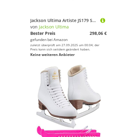
Jackson Ultima Artiste JS179 Schlittschuhlaufen, Schlittschuhe, Weiss/opulenter Garten, 7 B Women's
von
Jackson Ultima
Bester Preis
298,06 €
gefunden bei
Amazon
zuletzt überprüft am 27.09.2025 um 00:04; der
Preis kann sich seitdem geändert haben.
Keine weiteren Anbieter