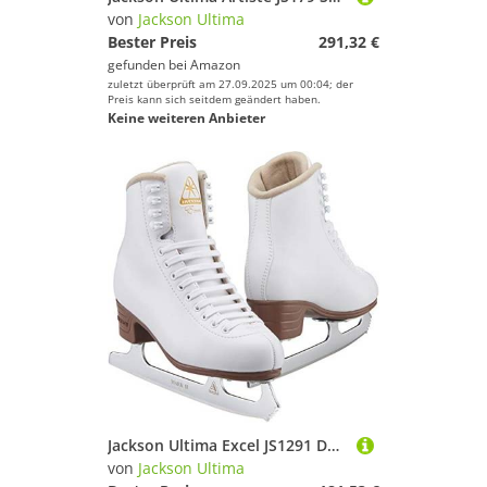
von
Jackson Ultima
Bester Preis
291,32 €
gefunden bei
Amazon
zuletzt überprüft am 27.09.2025 um 00:04; der
Preis kann sich seitdem geändert haben.
Keine weiteren Anbieter
Jackson Ultima Excel JS1291 Damen Schlittschuhe, Weite: Medium/Größe: Youth 2 (Kinder)
von
Jackson Ultima