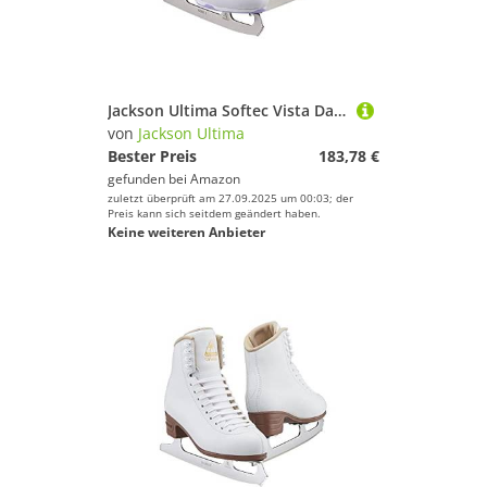
Jackson Ultima Softec Vista Damen/Mädchen Schlittschuhe Figur - Damen Größe 10.0
von
Jackson Ultima
Bester Preis
183,78 €
gefunden bei
Amazon
zuletzt überprüft am 27.09.2025 um 00:03; der
Preis kann sich seitdem geändert haben.
Keine weiteren Anbieter