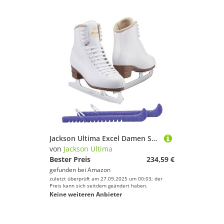
Jackson Ultima Excel Damen Schlittschuhe JS1290 Weite Medium - C/Größe:Erwachsene 8.5 Bundle mit Skate Guards
von
Jackson Ultima
Bester Preis
234,59 €
gefunden bei
Amazon
zuletzt überprüft am 27.09.2025 um 00:03; der
Preis kann sich seitdem geändert haben.
Keine weiteren Anbieter