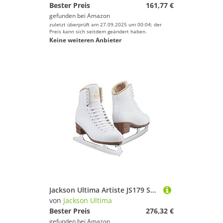
Bester Preis
161,77 €
gefunden bei
Amazon
zuletzt überprüft am 27.09.2025 um 00:04; der
Preis kann sich seitdem geändert haben.
Keine weiteren Anbieter
Jackson Ultima Artiste JS179 Schlittschuhlaufen, Schlittschuhe, Weiss/opulenter Garten, 1 B Girl's
von
Jackson Ultima
Bester Preis
276,32 €
gefunden bei
Amazon