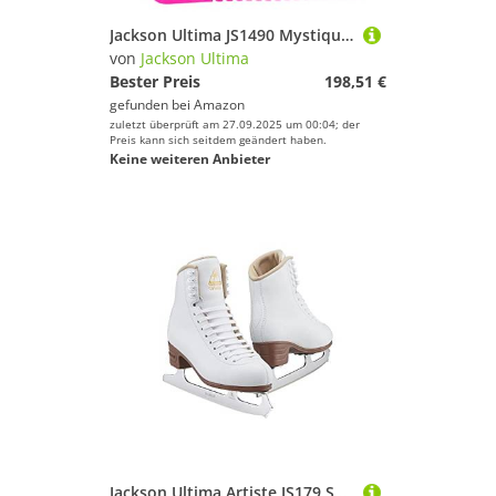
Jackson Ultima JS1490 Mystique Damen Schlittschuhe/Farbe: Weiß/Breite: Medium/Größe: Erwachsene 10 Bündel mit Guardog Schlittschuhschoner
von
Jackson Ultima
Bester Preis
198,51 €
gefunden bei
Amazon
zuletzt überprüft am 27.09.2025 um 00:04; der
Preis kann sich seitdem geändert haben.
Keine weiteren Anbieter
Jackson Ultima Artiste JS179 Schlittschuhlaufen, Schlittschuhe, Weiss/opulenter Garten, 6 B Women's