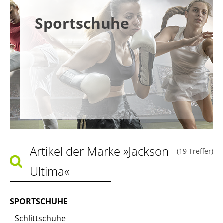
Sportschuhe
Artikel der Marke
»Jackson
(19 Treffer)
Ultima«
SPORTSCHUHE
Schlittschuhe