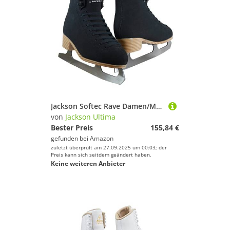
Jackson Softec Rave Damen/Mädchen Schlittschuhe – Damen Größe 9.0
von
Jackson Ultima
Bester Preis
155,84 €
gefunden bei
Amazon
zuletzt überprüft am 27.09.2025 um 00:03; der
Preis kann sich seitdem geändert haben.
Keine weiteren Anbieter