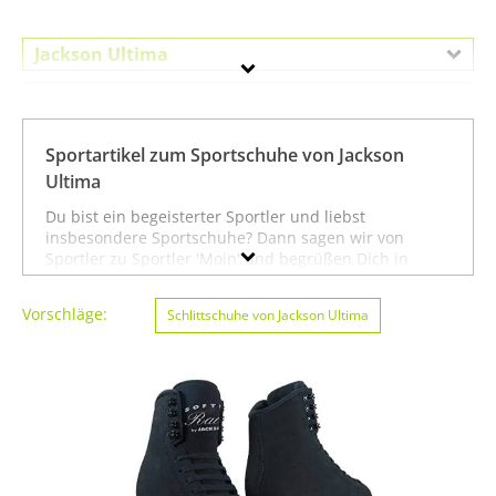
Jackson Ultima
Geschlecht
Preis
Sportartikel zum Sportschuhe von Jackson
Ultima
Farbe
Du bist ein begeisterter Sportler und liebst
insbesondere Sportschuhe? Dann sagen wir von
Sportler zu Sportler 'Moin' und begrüßen Dich in
unserem
Sportartikel-Shop
in der Fachabteilung für
Sportschuhe
. Auf dieser Seite findest Du unser
Vorschläge:
Schlittschuhe von Jackson Ultima
gesamtes Sortiment der Marke Jackson Ultima speziell
für die Sportart Sportschuhe. Du kannst die Auswahl
weiter einschränken, zum Beispiel auf
Eiskunstlauf
von Jackson Ultima
oder
Inline-Skates & Rollschuhe
von Jackson Ultima
. Wenn Du dagegen nicht gezielt
für die Sportart Sportschuhe suchst, kannst Du Dich
auch auf unserer Seite mit sämtlichen Sportartikeln
von
Jackson Ultima
umsehen. Wir hoffen, dass Du bei
uns findest, was Du suchst, und wünschen Dir weiter