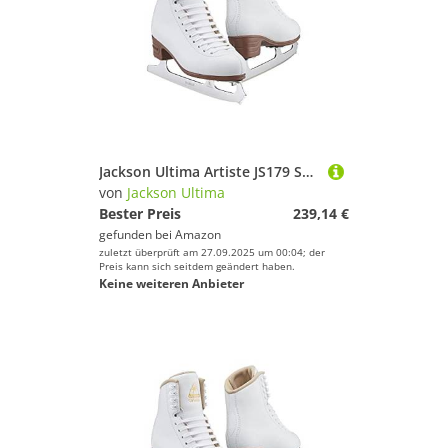
Jackson Ultima Artiste JS179 Schlittschuhlaufen, Schlittschuhe, Weiss/opulenter Garten, 13.5 B Girl's
von
Jackson Ultima
Bester Preis
239,14 €
gefunden bei
Amazon
zuletzt überprüft am 27.09.2025 um 00:04; der
Preis kann sich seitdem geändert haben.
Keine weiteren Anbieter