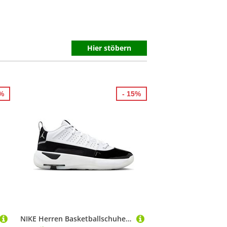
Hier stöbern
5%
- 15%
NIKE Herren Basketballschuhe Jordan Max Aura 7 Men's Shoes