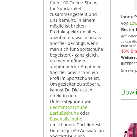
über 100 Online-Shops
für Sportartikel
zusammengestellt und
uns bemüht, in einem
von
Lo
möglichst breiten
Bester 
Produktspektrum alles
gefunden
anzubieten, was man als
zuletzt üb
Sportler benötigt, wenn
Preis kann
man sich für Sportschuhe
15% Ers
begeistert - ganz gleich,
Weitere 
ob man Anfänger,
INTERSP
ambitionierter Amateuer-
Sneakerp
Sportler oder schon ein
Profi im Sportschuhe ist.
Um gezielter zu stöbern,
kannst Du Dich auch
Bowl
direkt in den
Unterkategorien wie
Badmintonschuhe
,
Barfußschuhe
oder
Baseballschuhe
umschauen. Dort findest
Du eine große Auswahl an
Sportartikeln von