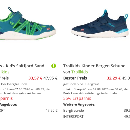
Trollkids - Kid's Saltfjord Sandal - Sandalen Gr 30 türkis
Trollkids Kinder Bergen Schuhe
llkids
von
Trollkids
Preis
33,57 €
47,95 €
Bester Preis
32,29 €
49,9
 bei
Bergfreunde
gefunden bei
Bergzeit
erprüft am 07.08.2026 um 00:39; der
zuletzt überprüft am 07.08.2026 um 00:43; der
 sich seitdem geändert haben.
Preis kann sich seitdem geändert haben.
parnis
35% Ersparnis
Angebote:
Weitere Angebote:
ORT
47,95 €
Bergfreunde
39,
INTERSPORT
49,