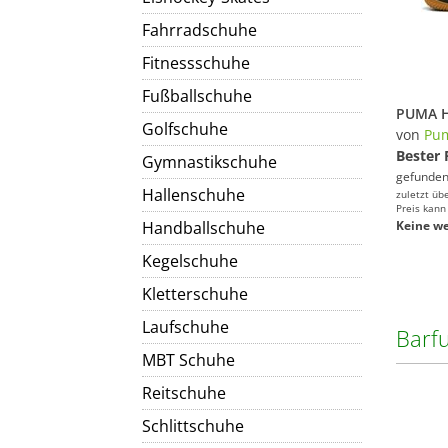
Fahrradschuhe
Fitnessschuhe
Fußballschuhe
Golfschuhe
von
Pu
Bester 
Gymnastikschuhe
gefunden
Hallenschuhe
zuletzt üb
Preis kann
Handballschuhe
Keine we
Kegelschuhe
Kletterschuhe
Laufschuhe
Barf
MBT Schuhe
Reitschuhe
Schlittschuhe