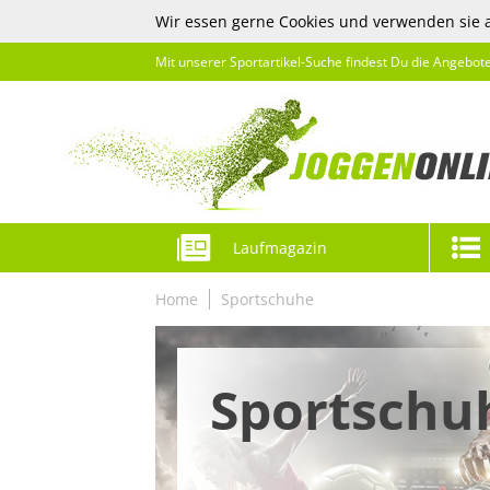
Wir essen gerne Cookies und verwenden sie 
Mit unserer Sportartikel-Suche findest Du die Angebot
Laufmagazin
Home
Sportschuhe
Sportschu