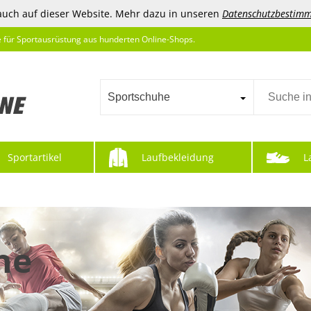
auch auf dieser Website. Mehr dazu in unseren
Datenschutzbestim
e für Sportausrüstung aus hunderten Online-Shops.
Sportschuhe
Sportartikel
Laufbekleidung
L
he