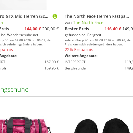
Innox Pro GTX Mid Herren (Schwarz/Grau)
The North Face Herren Fastpack WP Schuhe
wa
von
The North Face
Preis
144,00 €
200,00 €
Bester Preis
116,40 €
149,9
 bei
Wanderschuhe.net
gefunden bei
Bergzeit
erprüft am 07.08.2026 um 00:01; der
zuletzt überprüft am 07.08.2026 um 00:43; der
 sich seitdem geändert haben.
Preis kann sich seitdem geändert haben.
parnis
22% Ersparnis
Angebote:
Weitere Angebote:
ORT
167,90 €
INTERSPORT
119,
rofi
169,95 €
Bergfreunde
149,
ingschuhe