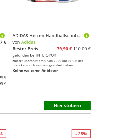
ADIDAS Herren Handballschuhe Novaflight 2 Indoor
7 €
von
Adidas
Bester Preis
79,90 €
110,00 €
gefunden bei
INTERSPORT
zuletzt überprüft am 07.08.2026 um 01:04; der
Preis kann sich seitdem geändert haben.
Keine weiteren Anbieter
90 €
95 €
Hier stöbern
5%
- 28%