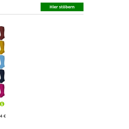
Hier stöbern
4 €