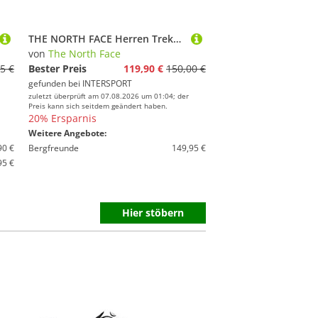
THE NORTH FACE Herren Trekkinghalbschuhe M FASTPACK WP
von
The North Face
5 €
Bester Preis
119,90 €
150,00 €
gefunden bei
INTERSPORT
zuletzt überprüft am 07.08.2026 um 01:04; der
Preis kann sich seitdem geändert haben.
20% Ersparnis
Weitere Angebote:
90 €
Bergfreunde
149,95 €
95 €
Hier stöbern