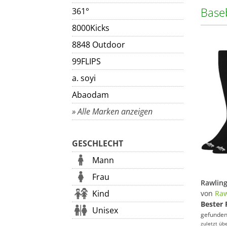
Base
361°
8000Kicks
8848 Outdoor
99FLIPS
a. soyi
Abaodam
» Alle Marken anzeigen
GESCHLECHT
Mann
Frau
Kind
von
Raw
Bester 
Unisex
gefunden
zuletzt üb