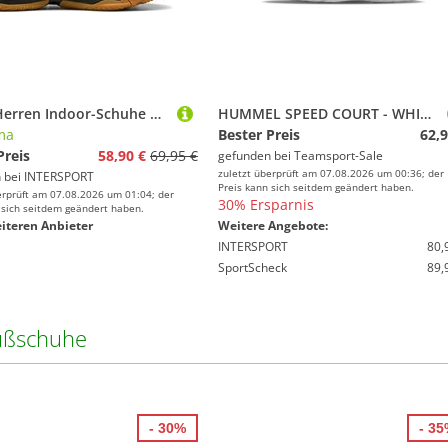
PUMA Herren Indoor-Schuhe Solarflash III
HUMMEL SPEED COURT - WHITE/GREY - 45
ma
Bester Preis
62,9
Preis
58,90 €
69,95 €
gefunden bei
Teamsport-Sale
zuletzt überprüft am 07.08.2026 um 00:36; der
 bei
INTERSPORT
Preis kann sich seitdem geändert haben.
erprüft am 07.08.2026 um 01:04; der
30% Ersparnis
 sich seitdem geändert haben.
iteren Anbieter
Weitere Angebote:
INTERSPORT
80,
SportScheck
89,
ußschuhe
- 30%
- 3