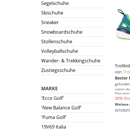
Segelschuhe
Skischuhe
Sneaker
Snowboardschuhe
Stollenschuhe
Volleyballschuhe
Wander- & Trekkingschuhe
Zustiegsschuhe
von
Tro
Bester 
gefunden
MARKE
zuletzt üb
Preis kann
'Ecco Golf'
30% Ers
Weitere 
'New Balance Golf'
INTERSP
'Puma Golf'
19V69 Italia