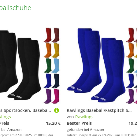
ballschuhe
Rawlings Sportsocken, Baseball/Softball, 2 Paar, mehrere Größen/Farben
Rawlings Baseball/Fastpitch Softball-Socken, 2 Paar, verschiedene Größen/Farben
lings
von
Rawlings
Preis
15,20 €
Bester Preis
19,2
 bei
Amazon
gefunden bei
Amazon
erprüft am 27.09.2025 um 00:03; der
zuletzt überprüft am 27.09.2025 um 00:03; der