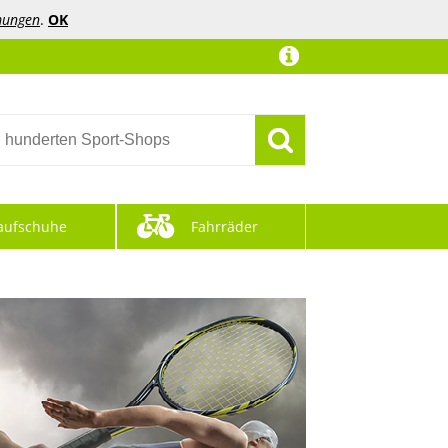
mungen
.
OK
aufschuhe
Fahrräder