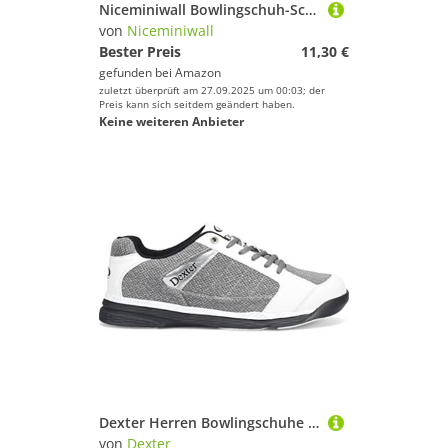
Niceminiwall Bowlingschuh-Schieberüberzüge mit Gummiband, verstellbare Passform, Polyester-Protektoren zur Reduzierung der Reibung und zum Sauberhalten der Sohlen, geeignet für Männer u
von
Niceminiwall
Bester Preis
11,30 €
gefunden bei
Amazon
zuletzt überprüft am 27.09.2025 um 00:03; der
Preis kann sich seitdem geändert haben.
Keine weiteren Anbieter
Dexter Herren Bowlingschuhe Wyoming - Lt Grey/White 12
von
Dexter