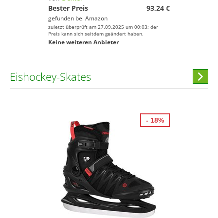
Bester Preis
93,24 €
gefunden bei
Amazon
zuletzt überprüft am 27.09.2025 um 00:03; der
Preis kann sich seitdem geändert haben.
Keine weiteren Anbieter
Eishockey-Skates
Hi
stöber
- 18%