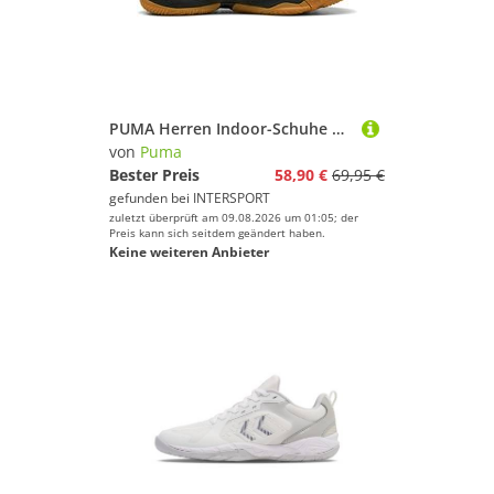
Schlittschuhe
Segelschuhe
Skischuhe
Sneaker
Snowboardschuhe
PUMA Herren Indoor-Schuhe Solarflash III
von
Puma
Stollenschuhe
Bester Preis
58,90 €
69,95 €
Volleyballschuhe
gefunden bei
INTERSPORT
Wander- & Trekkingschuhe
zuletzt überprüft am 09.08.2026 um 01:05; der
Preis kann sich seitdem geändert haben.
Zustiegsschuhe
Keine weiteren Anbieter
Marke
Geschlecht
Preis
% Sale
Farbe