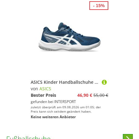
- 15%
ASICS Kinder Handballschuhe UPCOURT 6 GS
von
ASICS
Bester Preis
46,90 €
55,00 €
gefunden bei
INTERSPORT
zuletzt überprüft am 09.08.2026 um 01:05; der
Preis kann sich seitdem geändert haben.
Keine weiteren Anbieter
Fußballschuhe
Hi