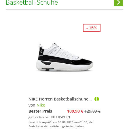
Basketball-Schuhe
Hi
stöber
- 15%
NIKE Herren Basketballschuhe Jordan Max Aura 7 Men's Shoes
von
Nike
Bester Preis
109,90 €
129,99 €
gefunden bei
INTERSPORT
zuletzt überprüft am 09.08.2026 um 01:05; der
Preis kann sich seitdem geändert haben.