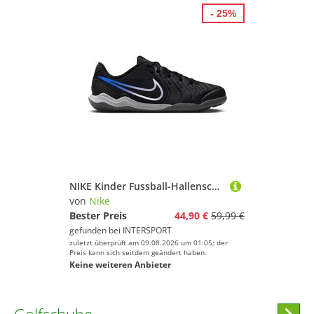
- 25%
NIKE Kinder Fussball-Hallenschuhe JR LEGEND 10 ACADEMY IC
von
Nike
Bester Preis
44,90 €
59,99 €
gefunden bei
INTERSPORT
zuletzt überprüft am 09.08.2026 um 01:05; der
Preis kann sich seitdem geändert haben.
Keine weiteren Anbieter
Hi