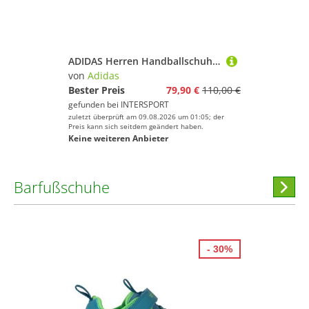
ADIDAS Herren Handballschuhe Novaflight 2 Indoor
von
Adidas
Bester Preis
79,90 €
110,00 €
gefunden bei
INTERSPORT
zuletzt überprüft am 09.08.2026 um 01:05; der
Preis kann sich seitdem geändert haben.
Keine weiteren Anbieter
Barfußschuhe
Hi
stöber
- 30%