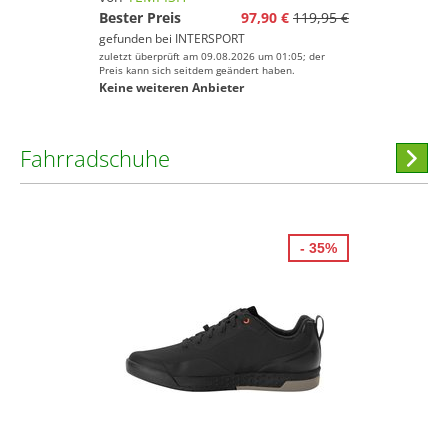
Bester Preis
97,90 €
119,95 €
gefunden bei
INTERSPORT
zuletzt überprüft am 09.08.2026 um 01:05; der
Preis kann sich seitdem geändert haben.
Keine weiteren Anbieter
Fahrradschuhe
Hi
stöber
- 35%