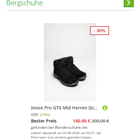
Bergschuhe
Hi
stöber
- 30%
Innox Pro GTX Mid Herren (Schwarz/Grau)
von
Lowa
Bester Preis
140,00 €
200,00 €
gefunden bei
Wanderschuhe.net
zuletzt überprüft am 09.08.2026 um 00:01; der
Preis kann sich seitdem geändert haben.