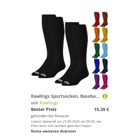
Rawlings Sportsocken, Baseball/Softball, 2 Paar, mehrere Größen/Farben
von
Rawlings
Bester Preis
15,20 €
gefunden bei
Amazon
zuletzt überprüft am 27.09.2025 um 00:03; der
Preis kann sich seitdem geändert haben.
Keine weiteren Anbieter