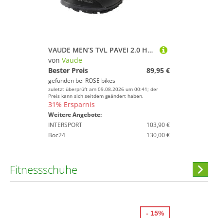
VAUDE MEN‘S TVL PAVEI 2.0 Herren Trekkingschuhe
von
Vaude
Bester Preis
89,95 €
gefunden bei
ROSE bikes
zuletzt überprüft am 09.08.2026 um 00:41; der
Preis kann sich seitdem geändert haben.
31% Ersparnis
Weitere Angebote:
INTERSPORT
103,90 €
Boc24
130,00 €
Fitnessschuhe
Hi
stöber
- 15%