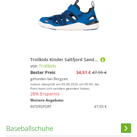
Trollkids Kinder Saltfjord Sandale
von
Trollkids
Bester Preis
34,51 €
47,95 €
gefunden bei
Bergzeit
zuletzt überprüft am 09.08.2026 um 00:43; der
Preis kann sich seitdem geändert haben.
28% Ersparnis
Weitere Angebote:
INTERSPORT
47,95 €
Baseballschuhe
Hi
stöber