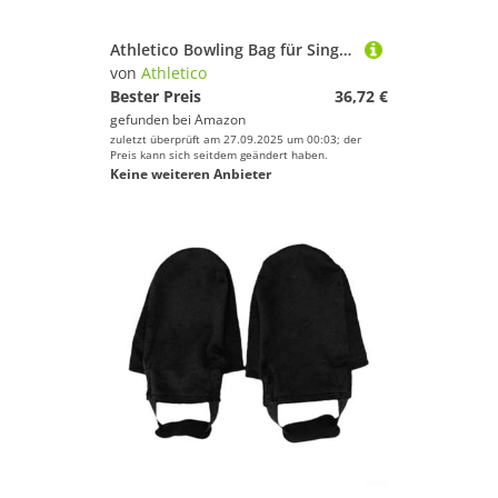
Athletico Bowling Bag für Single Ball - Single Ball Einkaufstasche mit gepolstertem Ballhalter - Für ein Paar Bowlingschuhe bis Herrengröße 14 (Rosa)
von
Athletico
Bester Preis
36,72 €
gefunden bei
Amazon
zuletzt überprüft am 27.09.2025 um 00:03; der
Preis kann sich seitdem geändert haben.
Keine weiteren Anbieter