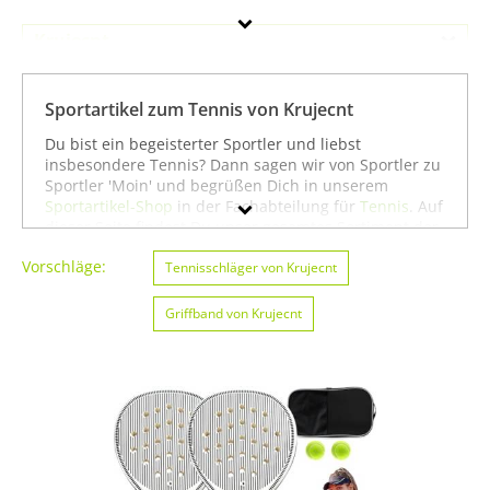
Krujecnt
Geschlecht
Sportartikel zum Tennis von Krujecnt
Preis
Du bist ein begeisterter Sportler und liebst
insbesondere Tennis? Dann sagen wir von Sportler zu
Farbe
Sportler 'Moin' und begrüßen Dich in unserem
Sportartikel-Shop
in der Fachabteilung für
Tennis
. Auf
dieser Seite findest Du unser gesamtes Sortiment der
Marke Krujecnt speziell für die Sportart Tennis. Du
Vorschläge:
kannst die Auswahl weiter einschränken, zum Beispiel
Tennisschläger von Krujecnt
auf
Angeln von Krujecnt
oder
Badminton von
Krujecnt
. Wenn Du dagegen nicht gezielt für die
Griffband von Krujecnt
Sportart Tennis suchst, kannst Du Dich auch auf
unserer Seite mit sämtlichen Sportartikeln von
Krujecnt
umsehen. Wir hoffen, dass Du bei uns
findest, was Du suchst, und wünschen Dir weiter viel
Spaß und Erfolg beim Tennis!