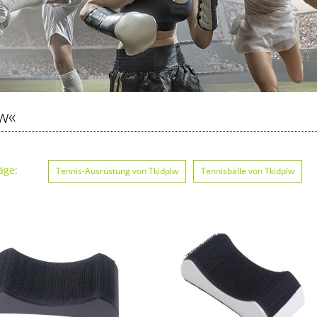
w«
äge:
Tennis-Ausrüstung von Tkidplw
Tennisbälle von Tkidplw