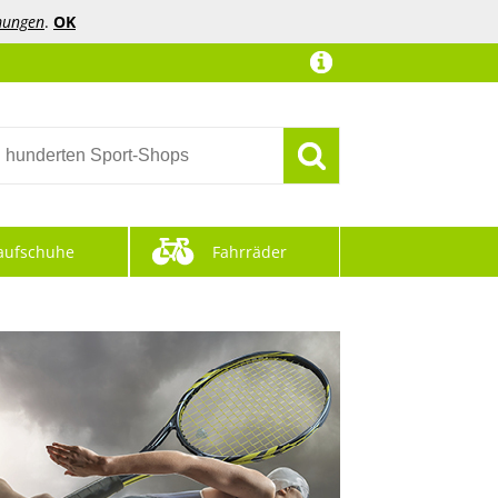
mungen
.
OK
aufschuhe
Fahrräder