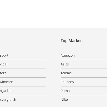
Top Marken
sport
Aquazon
dball
Asics
ttern
Adidas
hwimmen
Saucony
rtjacken
Puma
isvergleich
Nike