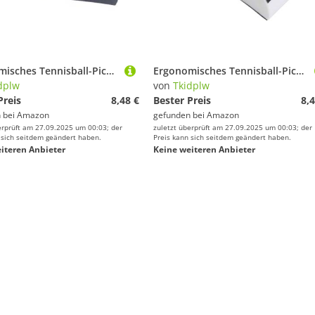
Ergonomisches Tennisball-Picker-Werkzeug, Outdoor-Plattengreifer, Schnellaufhebungswerkzeuge, kompakte Bälle Retriever, schnelles Pickup-Werkzeug
Ergonomisches Tennisball-Picker-Werkzeug, Outdoor-Plattengreifer, Schnellaufhebungswerkzeuge, kompakte Bälle Retriever, schnelles Pickup-Werkzeug
dplw
von
Tkidplw
Preis
8,48 €
Bester Preis
8,4
 bei
Amazon
gefunden bei
Amazon
erprüft am 27.09.2025 um 00:03; der
zuletzt überprüft am 27.09.2025 um 00:03; der
 sich seitdem geändert haben.
Preis kann sich seitdem geändert haben.
iteren Anbieter
Keine weiteren Anbieter