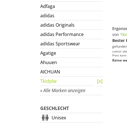
Adfaga
adidas
adidas Originals
adidas Performance
von
Tki
Bester 
adidas Sportswear
gefunden
zuletzt üb
Agatige
Preis kann
Keine we
Ahuuen
AICHUAN
Tkidplw
» Alle Marken anzeigen
GESCHLECHT
Unisex