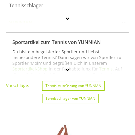
Tennisschläger
YUNNIAN
Geschlecht
Sportartikel zum Tennis von YUNNIAN
Preis
Du bist ein begeisterter Sportler und liebst
insbesondere Tennis? Dann sagen wir von Sportler zu
Farbe
Sportler 'Moin' und begrüßen Dich in unserem
Sportartikel-Shop
in der Fachabteilung für
Tennis
. Auf
dieser Seite findest Du unser gesamtes Sortiment der
Marke YUNNIAN speziell für die Sportart Tennis. Du
Vorschläge:
kannst die Auswahl weiter einschränken, zum Beispiel
Tennis-Ausrüstung von YUNNIAN
auf
Angeln von YUNNIAN
oder
Badminton von
YUNNIAN
. Wenn Du dagegen nicht gezielt für die
Tennisschläger von YUNNIAN
Sportart Tennis suchst, kannst Du Dich auch auf
unserer Seite mit sämtlichen Sportartikeln von
YUNNIAN
umsehen. Wir hoffen, dass Du bei uns
findest, was Du suchst, und wünschen Dir weiter viel
Spaß und Erfolg beim Tennis!