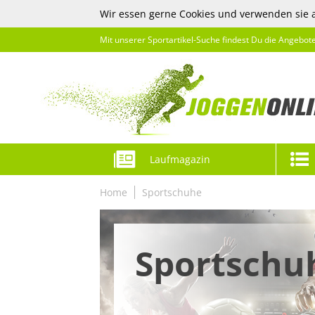
Wir essen gerne Cookies und verwenden sie 
Mit unserer Sportartikel-Suche findest Du die Angebot
Laufmagazin
Home
Sportschuhe
Sportschu