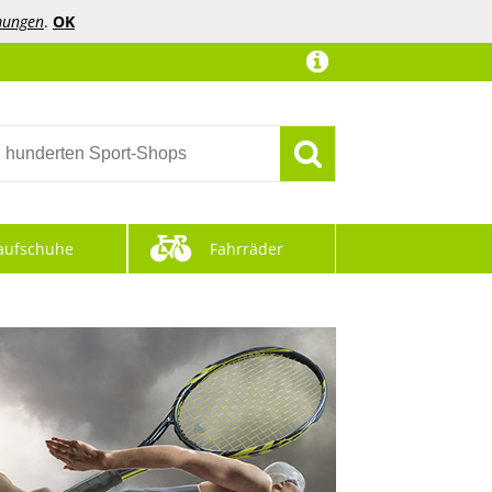
mungen
.
OK
aufschuhe
Fahrräder