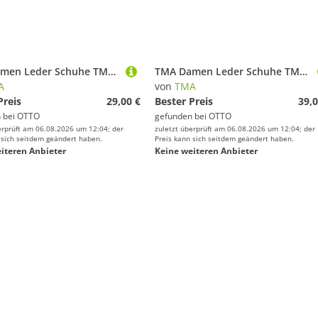
TMA Damen Leder Schuhe TMA 4167 Halbschuhe Sneaker Schnürschuh Used Look / Antik Look
TMA Damen Leder Schuhe TMA 4181 Sneaker Halbschuhe Schnürschuh Ungefüttert, Used Look
A
von
TMA
Preis
29,00 €
Bester Preis
39,0
 bei
OTTO
gefunden bei
OTTO
erprüft am 06.08.2026 um 12:04; der
zuletzt überprüft am 06.08.2026 um 12:04; der
 sich seitdem geändert haben.
Preis kann sich seitdem geändert haben.
iteren Anbieter
Keine weiteren Anbieter