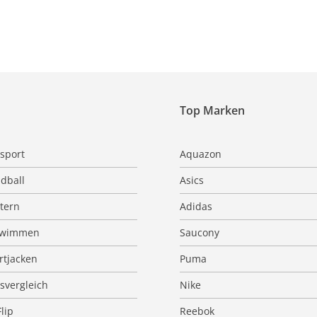
Top Marken
sport
Aquazon
dball
Asics
ttern
Adidas
hwimmen
Saucony
rtjacken
Puma
isvergleich
Nike
Flip
Reebok