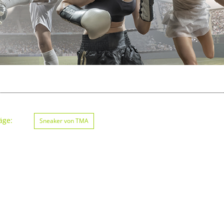
äge:
Sneaker von TMA