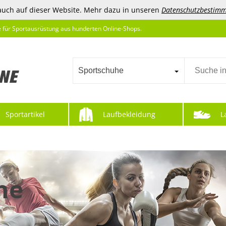
auch auf dieser Website. Mehr dazu in unseren
Datenschutzbestim
e für Sportausrüstung aus hunderten Online-Shops.
Sportschuhe
Sportartikel
Laufbekleidung
L
he