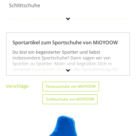
Schlittschuhe
MiOYOOW
Geschlecht
Sportartikel zum Sportschuhe von MiOYOOW
Preis
Du bist ein begeisterter Sportler und liebst
insbesondere Sportschuhe? Dann sagen wir von
Farbe
Sportler zu Sportler 'Moin' und begrüßen Dich in
unserem
Sportartikel-Shop
in der Fachabteilung für
Sportschuhe
. Auf dieser Seite findest Du unser
gesamtes Sortiment der Marke MiOYOOW speziell für
Vorschläge:
die Sportart Sportschuhe. Du kannst die Auswahl
Fitnessschuhe von MiOYOOW
weiter einschränken, zum Beispiel auf
American
Football & Rugby von MiOYOOW
oder
Angeln von
Schlittschuhe von MiOYOOW
MiOYOOW
. Wenn Du dagegen nicht gezielt für die
Sportart Sportschuhe suchst, kannst Du Dich auch auf
unserer Seite mit sämtlichen Sportartikeln von
MiOYOOW
umsehen. Wir hoffen, dass Du bei uns
findest, was Du suchst, und wünschen Dir weiter viel
Spaß und Erfolg beim Sportschuhe!