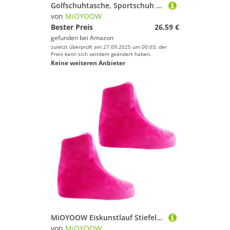
Golfschuhtasche, Sportschuh Tragetaschen mit Belüftung, Tragbarer Sportschuhtasche für Reisen, Sport, Damen und Herren
von
MiOYOOW
Bester Preis
26,59 €
gefunden bei
Amazon
zuletzt überprüft am 27.09.2025 um 00:03; der
Preis kann sich seitdem geändert haben.
Keine weiteren Anbieter
MiOYOOW Eiskunstlauf Stiefelabdeckungen, Schlittschuh-Stiefelabdeckungen Elastic Velvet Ice Skate-Stiefelabdeckungen Schuhschutz für EIS- / Rollensportarten
von
MiOYOOW