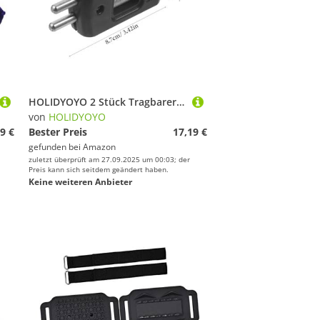
HOLIDYOYO 2 Stück Tragbarer Schlittschuh schärfer mit Feinem Schleifstein Praktisches Werkzeug zum Schärfen von Eisklingen Kompakt und Langlebig für Hockey Eiskunstlaufkufen
von
HOLIDYOYO
9 €
Bester Preis
17,19 €
gefunden bei
Amazon
zuletzt überprüft am 27.09.2025 um 00:03; der
Preis kann sich seitdem geändert haben.
Keine weiteren Anbieter