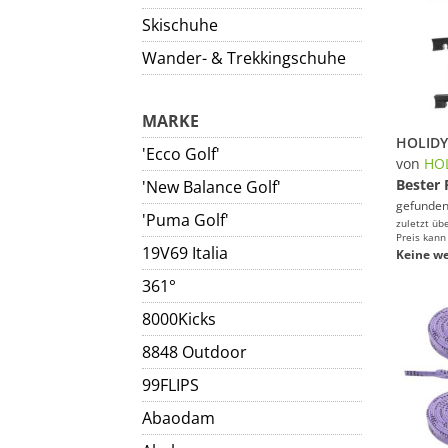
Skischuhe
Wander- & Trekkingschuhe
MARKE
'Ecco Golf'
von
HO
Bester 
'New Balance Golf'
gefunden
'Puma Golf'
zuletzt üb
Preis kann
19V69 Italia
Keine we
361°
8000Kicks
8848 Outdoor
99FLIPS
Abaodam