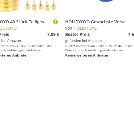
HOLIDYOYO 48 Stück Teiliges Golf Laufschuh Spikes aus Aluminiumlegierung Kurze Langlebige Ersatznägel für Leichtathletik Einfach zu Montieren für Sportbegeisterte und Lauftraining
HOLIDYOYO Gewachste Verschleißfeste Hockey Schlittschuh Schnürsenkel Robuste Eishockey Schuhbänder Geeignet für Eishockeyschuhe Skates und Sportschuhe Modische Langlebige Schnürsenkel
LIDYOYO
von
HOLIDYOYO
Preis
7,99 €
Bester Preis
7,5
 bei
Amazon
gefunden bei
Amazon
erprüft am 27.09.2025 um 00:03; der
zuletzt überprüft am 27.09.2025 um 00:03; der
 sich seitdem geändert haben.
Preis kann sich seitdem geändert haben.
iteren Anbieter
Keine weiteren Anbieter