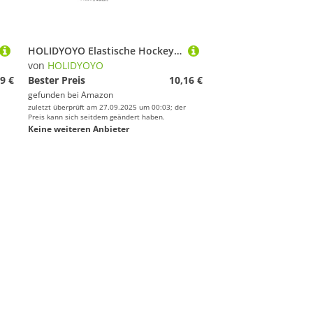
HOLIDYOYO Elastische Hockey Boot Covers für Schlittschuhe und Rollschuhe Schutzüberzüge aus Polyester Passform für Erwachsene Langlebiger Skateschuhschutz Schwarz S
von
HOLIDYOYO
9 €
Bester Preis
10,16 €
gefunden bei
Amazon
zuletzt überprüft am 27.09.2025 um 00:03; der
Preis kann sich seitdem geändert haben.
Keine weiteren Anbieter