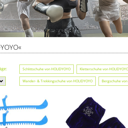
DYOYO«
äge:
Schlittschuhe von HOLIDYOYO
Kletterschuhe von HOLIDYOY
Wander- & Trekkingschuhe von HOLIDYOYO
Bergschuhe vo
Eishockey-Skates von HOLIDYOYO
Skischuhe von HOLIDYOY