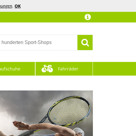
mungen
.
OK
aufschuhe
Fahrräder