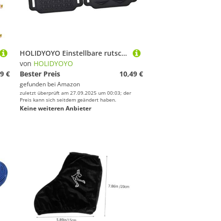
HOLIDYOYO Einstellbare rutschfeste Eiskrallen für Schuhe Zähne Gummi Grip Schneespikes Überzieher Leicht Elastisch für Wanderschuhe Winter Outdoor Herren Damen
von
HOLIDYOYO
9 €
Bester Preis
10,49 €
gefunden bei
Amazon
zuletzt überprüft am 27.09.2025 um 00:03; der
Preis kann sich seitdem geändert haben.
Keine weiteren Anbieter