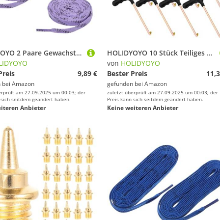
HOLIDYOYO 2 Paare Gewachste Flache Schnürsenkel für Eishockey Skischuhe Langlebige Dicht Gewebte Hochwertige Schnürsenkel für Eissport Vielseitig Einsetzbar für Hockey Schlittschuhe und
HOLIDYOYO 10 Stück Teiliges Schuhband Spanner mit Gebogenem Griff Tragbare Schnürsenkel Helfer für Hockeyschuhe Eishockey Schlittschuhe Boot schnürsenkel Langlebig und Einfach zu Bedienen
LIDYOYO
von
HOLIDYOYO
Preis
9,89 €
Bester Preis
11,3
 bei
Amazon
gefunden bei
Amazon
erprüft am 27.09.2025 um 00:03; der
zuletzt überprüft am 27.09.2025 um 00:03; der
 sich seitdem geändert haben.
Preis kann sich seitdem geändert haben.
iteren Anbieter
Keine weiteren Anbieter