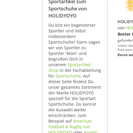
Sportartikel zum
Sportschuhe von
HOLIDYOYO
Du bist ein begeisterter
von
HO
Sportler und liebst
Bester 
insbesondere
gefunden
Sportschuhe? Dann sagen
zuletzt üb
wir von Sportler zu
Preis kann
Sportler 'Moin' und
Keine we
begrüßen Dich in
unserem
Sportartikel-
Shop
in der Fachabteilung
für
Sportschuhe
. Auf
dieser Seite findest Du
unser gesamtes Sortiment
der Marke HOLIDYOYO
speziell für die Sportart
Sportschuhe. Du kannst
die Auswahl weiter
einschränken, zum
Beispiel auf
American
Football & Rugby von
HOLIDYOYO
oder
Angeln