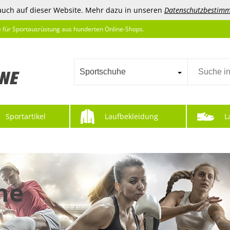
auch auf dieser Website. Mehr dazu in unseren
Datenschutzbestim
e für Sportausrüstung aus hunderten Online-Shops.
Sportschuhe
Sportartikel
Laufbekleidung
L
he