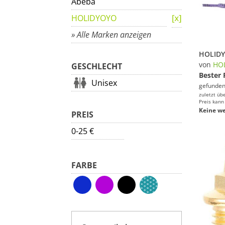
Abeba
HOLIDYOYO
» Alle Marken anzeigen
von
HO
GESCHLECHT
Bester 
Unisex
gefunden
zuletzt üb
Preis kann
Keine we
PREIS
0-25 €
FARBE