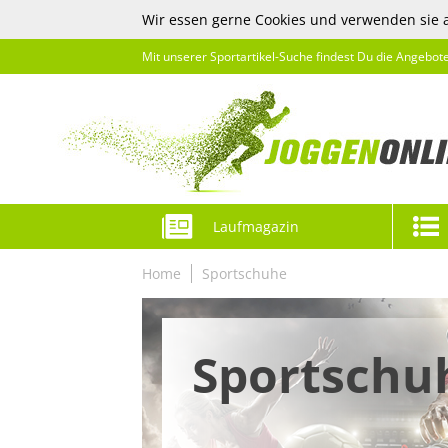
Wir essen gerne Cookies und verwenden sie 
Mit unserer Sportartikel-Suche findest Du die Angebot
Laufmagazin
Home
Sportschuhe
Sportschu