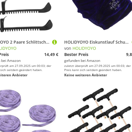
HOLIDYOYO 2 Paare Schlittschuhschutz Kufenabdeckungen Verstellbar Eisschutz für Eiskunstlauf Eishockey Erwachsene Schutz für Schlittschuhe Kufen
HOLIDYOYO Eiskunstlauf Schuhüberzieher Blau mit Strass für Mittlere Schützende Hockey Skate Guards Modische Schlittschuh Covers für Trainings Wettkampfeinsatz
LIDYOYO
von
HOLIDYOYO
Preis
14,49 €
Bester Preis
9,8
 bei
Amazon
gefunden bei
Amazon
erprüft am 27.09.2025 um 00:03; der
zuletzt überprüft am 27.09.2025 um 00:03; der
 sich seitdem geändert haben.
Preis kann sich seitdem geändert haben.
iteren Anbieter
Keine weiteren Anbieter