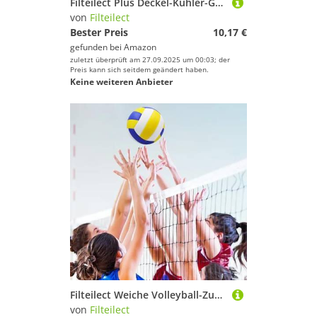
Filteilect Plus Deckel-Kühler-Gummi-Ersatzdichtung für 1,8 m gängige Camping-Kühlboxen in Eisschwarz
von
Filteilect
Bester Preis
10,17 €
gefunden bei
Amazon
zuletzt überprüft am 27.09.2025 um 00:03; der
Preis kann sich seitdem geändert haben.
Keine weiteren Anbieter
Filteilect Weiche Volleyball-Zusammensetzung in Größe 5, innen und genähtes PVC, offizielles Training für Maschinen im Freien für Langlebigkeit
von
Filteilect