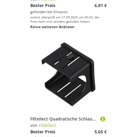
Bester Preis
6,81 €
gefunden bei
Amazon
zuletzt überprüft am 27.09.2025 um 00:03; der
Preis kann sich seitdem geändert haben.
Keine weiteren Anbieter
Filteilect Quadratische Schlauchhülse für Fitnessbuchsen, 25 x 25 mm, Isolierung, PP/PE, Kunststoff, Gleitdurchmesser, variable Ausrüstung, schwarz, 60 x 60 mm, 4 Stück
von
Filteilect
Bester Preis
5,65 €