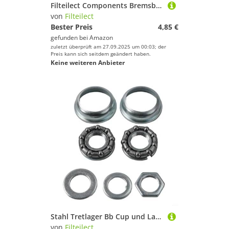
Filteilect Components Bremsbeläge für Hope Semimetallic Tech E4 Harz für Fahrrad mit leiser Bremsscheibenbremse und Hitzebeständigkeit
von
Filteilect
Bester Preis
4,85 €
gefunden bei
Amazon
zuletzt überprüft am 27.09.2025 um 00:03; der
Preis kann sich seitdem geändert haben.
Keine weiteren Anbieter
Stahl Tretlager Bb Cup und Lager Set für große Schale, 1 Stück Kurbel Mountain für Fahrrad, kompatibel mit 3-teiligen Kurbeln
von
Filteilect