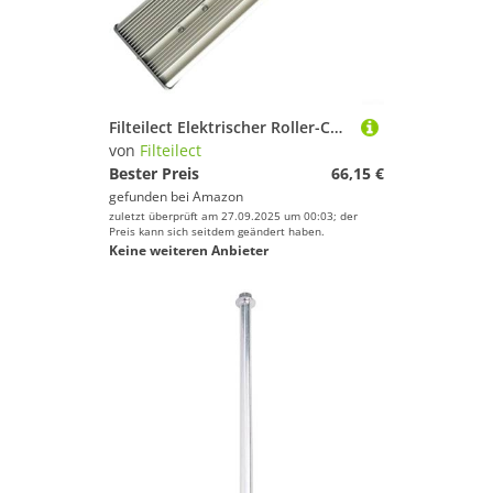
Filteilect Elektrischer Roller-Controller für 60a Jn60a, 48 V, 72 V, 1000 W, für Fahrrad und Motor, mit 18 Mosfet-Design, kompatibel mit Dual-bis 3000-W-Motoren
von
Filteilect
Bester Preis
66,15 €
gefunden bei
Amazon
zuletzt überprüft am 27.09.2025 um 00:03; der
Preis kann sich seitdem geändert haben.
Keine weiteren Anbieter