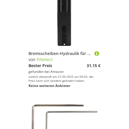
Fitnesszubehör von Filteilect
Filteilect
Schlafsäcke von Filteilect
Geschlecht
Luftpumpen von Filteilect
Preis
Schläger & Stöcke von Filteilect
Farbe
Zelte von Filteilect
Bremsscheiben-Hydraulik für Fahrradbremssattel, Kolbenpresswerkzeug, Aluminiumlegierung mit kompakter Größe, für 4 Stück, für einfache 2 Stück, plus Wartungskolben aus 7075
von
Filteilect
Wintersportausrüstung von Filteilect
Bester Preis
31,15 €
gefunden bei
Amazon
Boxsäcke & Boxzubehör von Filteilect
zuletzt überprüft am 27.09.2025 um 00:03; der
Preis kann sich seitdem geändert haben.
Keine weiteren Anbieter
Helme von Filteilect
Kletterausrüstung von Filteilect
Lampen von Filteilect
Messgeräte von Filteilect