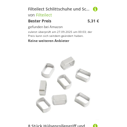
Filteilect Schlittschuhe und Schlittschuhe unter Rädern Abdeckung Staubschutz Tuch Rollschuhe Band Scale 45 mit elastischer Rollenöffnung Schwarz Oxford für Material
von
Filteilect
Bester Preis
5,31 €
gefunden bei
Amazon
zuletzt überprüft am 27.09.2025 um 00:03; der
Preis kann sich seitdem geändert haben.
Keine weiteren Anbieter
8 Stück Hülsenrollengriff und Umwandlung von Aluminium auf 7 x 4 mm Modifikation, Legierung, Wippenzubehör für Angelrolle, Reparaturadapter, 8 x 5 mm