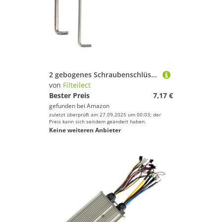
Springseile von Filteilect
Gewichte von Filteilect
2 gebogenes Schraubenschlüssel-Set, 4 mm und Tx15 Schraubenschlüssel-Werkzeug für Fahrradwartung, Anpassung für Fenster aus Edelstahl für Sechskant- und Türanpassungen
von
Filteilect
Bester Preis
7,17 €
gefunden bei
Amazon
zuletzt überprüft am 27.09.2025 um 00:03; der
Preis kann sich seitdem geändert haben.
Keine weiteren Anbieter