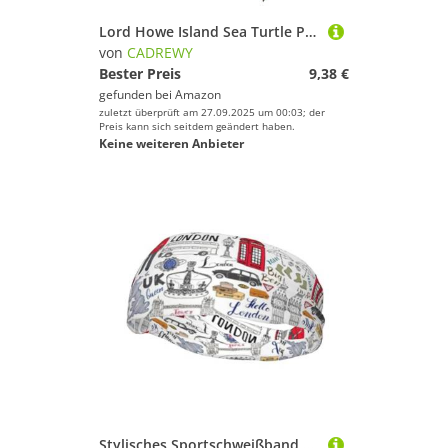
Lord Howe Island Sea Turtle Print Quick Drying Sports Head Tie Moisture Wicking Headband for Men and Women for Tennis
von
CADREWY
Bester Preis
9,38 €
gefunden bei
Amazon
zuletzt überprüft am 27.09.2025 um 00:03; der
Preis kann sich seitdem geändert haben.
Keine weiteren Anbieter
Stylisches Sportschweißband mit Aufdruck "I Love London", dehnbar, atmungsaktiv und feuchtigkeitsableitend, für Fitnessstudio