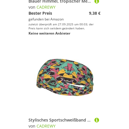
Blauer Himmel, tropischer Meereslandschaft, stilvolles Sportschweißband, dehnbar, atmungsaktiv und feuchtigkeitsableitend, Stirnband für Fitnessstudio
von
CADREWY
Bester Preis
9,38 €
gefunden bei
Amazon
zuletzt überprüft am 27.09.2025 um 00:03; der
Preis kann sich seitdem geändert haben.
Keine weiteren Anbieter
Stylisches Sportschweißband mit Haifischmuster, dehnbar, atmungsaktiv und feuchtigkeitsableitend, Stirnband für das Fitnessstudio
von
CADREWY