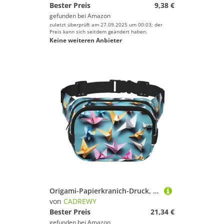
Bester Preis
9,38 €
gefunden bei
Amazon
zuletzt überprüft am 27.09.2025 um 00:03; der
Preis kann sich seitdem geändert haben.
Keine weiteren Anbieter
Origami-Papierkranich-Druck, trendiges Packset, Crossbod, quadratisch, doppellagig, Hüfttasche, Reise- und Workout-Zubehör, Schwarz, Einheitsgröße
von
CADREWY
Bester Preis
21,34 €
gefunden bei
Amazon