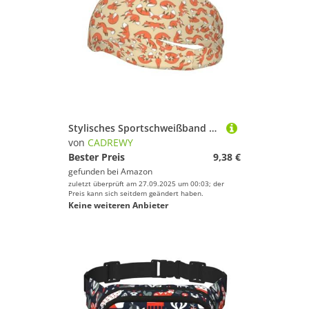
Sportuhren von CADREWY
Spaß und Erfolg beim Sportausrüstung!
Stylisches Sportschweißband mit vielen Füchsen, dehnbar, atmungsaktiv und feuchtigkeitsableitend, Stirnband für das Fitnessstudio
von
CADREWY
Bester Preis
9,38 €
gefunden bei
Amazon
zuletzt überprüft am 27.09.2025 um 00:03; der
Preis kann sich seitdem geändert haben.
Keine weiteren Anbieter