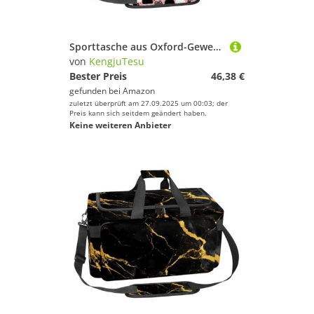
Sporttasche aus Oxford-Gewebe, mit abnehmbarem Schultergurt, Trainings-Handtasche, Übernachtungstasche für Damen und Herren, nahtlose Katzen, Mehrfarbig 9, Einheitsgröße, Handgepäck
von
KengjuTesu
Bester Preis
46,38 €
gefunden bei
Amazon
zuletzt überprüft am 27.09.2025 um 00:03; der
Preis kann sich seitdem geändert haben.
Keine weiteren Anbieter