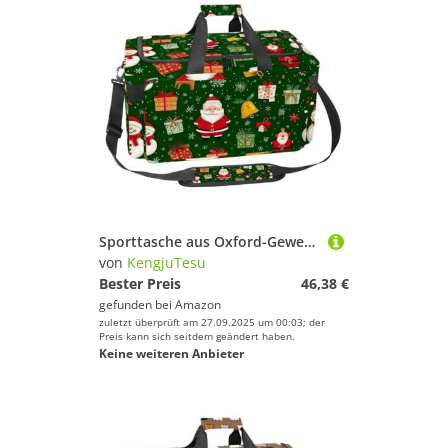
Sporttasche aus Oxford-Gewebe, mit abnehmbarem Schultergurt, Trainings-Handtasche, Übernachtungstasche für Damen und Herren, blauer Hintergrund, Pinguin-Geschenke, Mehrfarbig 13, Einheitsgröße
von
KengjuTesu
Bester Preis
46,38 €
gefunden bei
Amazon
zuletzt überprüft am 27.09.2025 um 00:03; der
Preis kann sich seitdem geändert haben.
Keine weiteren Anbieter