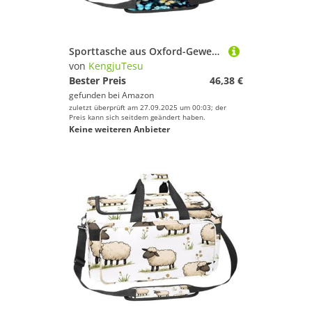
Sporttasche aus Oxford-Gewebe, mit abnehmbarem Schultergurt, Trainings-Handtasche, Übernachtungstasche für Damen und Herren, ausgefallener farbiger Schmetterling B, Mehrfarbig 13, Einheitsgröße
von
KengjuTesu
Bester Preis
46,38 €
gefunden bei
Amazon
zuletzt überprüft am 27.09.2025 um 00:03; der
Preis kann sich seitdem geändert haben.
Keine weiteren Anbieter