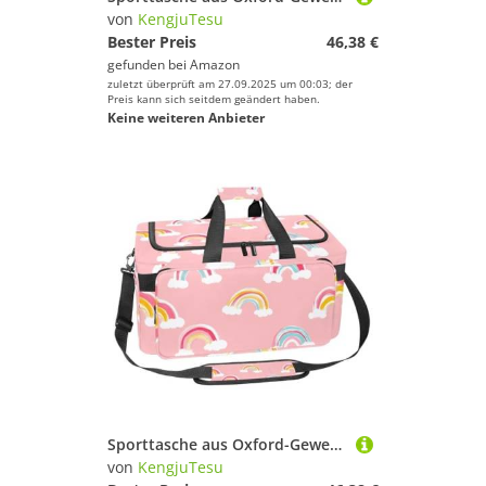
von
KengjuTesu
Bester Preis
46,38 €
gefunden bei
Amazon
zuletzt überprüft am 27.09.2025 um 00:03; der
Preis kann sich seitdem geändert haben.
Keine weiteren Anbieter
Sporttasche aus Oxford-Gewebe, mit abnehmbarem Schultergurt, Trainings-Handtasche, Übernachtungstasche für Damen und Herren, buntes Streifenmuster, Mehrfarbig 7, Einheitsgröße, Handgepäck
von
KengjuTesu