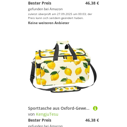
Bester Preis
46,38 €
gefunden bei
Amazon
zuletzt überprüft am 27.09.2025 um 00:03; der
Preis kann sich seitdem geändert haben.
Keine weiteren Anbieter
Sporttasche aus Oxford-Gewebe, mit abnehmbarem Schultergurt, Trainings-Handtasche, Übernachtungstasche für Damen und Herren, Bohemian-Blumendruck, Violett, Mehrfarbig 8, Einheitsgröße, Handgepäck
von
KengjuTesu
Bester Preis
46,38 €
gefunden bei
Amazon