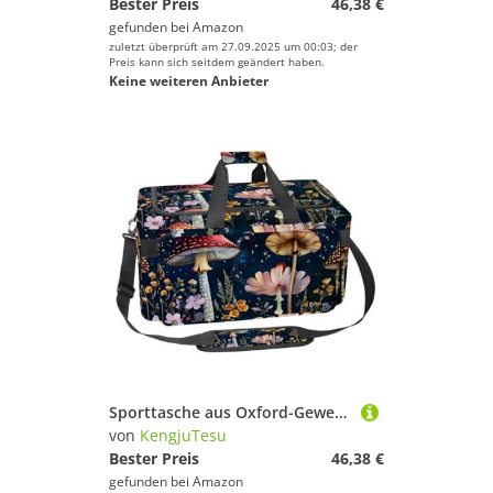
Bester Preis
46,38 €
gefunden bei
Amazon
zuletzt überprüft am 27.09.2025 um 00:03; der
Preis kann sich seitdem geändert haben.
Keine weiteren Anbieter
Sporttasche aus Oxford-Gewebe, mit abnehmbarem Schultergurt, Trainings-Handtasche, Übernachtungstasche für Damen und Herren, Sternenpilz, Mehrfarbig 9, Einheitsgröße, Handgepäck
von
KengjuTesu
Bester Preis
46,38 €
gefunden bei
Amazon