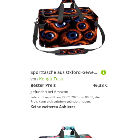
Sporttasche aus Oxford-Gewebe, mit abnehmbarem Schultergurt, Trainings-Handtasche, Übernachtungstasche für Damen und Herren, Halloween, Horror-Augäpfel, Mehrfarbig 8, Einheitsgröße, Handgepäck
von
KengjuTesu
Bester Preis
46,38 €
gefunden bei
Amazon
zuletzt überprüft am 27.09.2025 um 00:03; der
Preis kann sich seitdem geändert haben.
Keine weiteren Anbieter