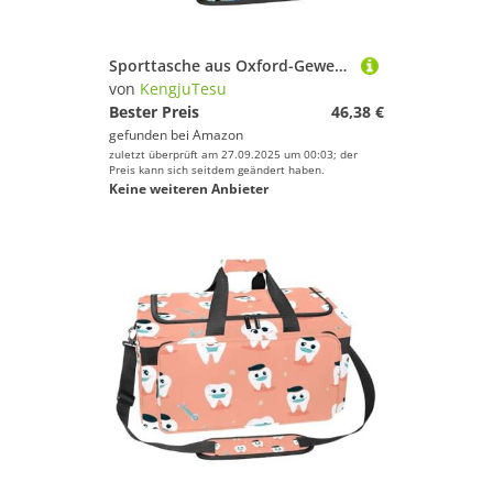
Sporttasche aus Oxford-Gewebe, mit abnehmbarem Schultergurt, Trainings-Handtasche, Übernachtungstasche für Damen und Herren, blaues Dalmatiner-Hundemuster, Mehrfarbig 20, Einheitsgröße, Handgepäck
von
KengjuTesu
Bester Preis
46,38 €
gefunden bei
Amazon
zuletzt überprüft am 27.09.2025 um 00:03; der
Preis kann sich seitdem geändert haben.
Keine weiteren Anbieter