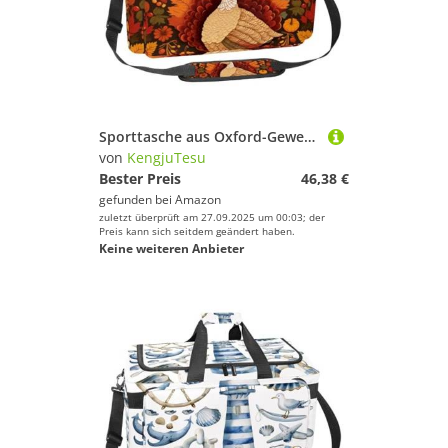
Sporttasche aus Oxford-Gewebe, mit abnehmbarem Schultergurt, Trainings-Handtasche, Übernachtungstasche für Damen und Herren, schicke weiße Quallen, Mehrfarbig 17, Einheitsgröße, Handgepäck
von
KengjuTesu
Bester Preis
46,38 €
gefunden bei
Amazon
zuletzt überprüft am 27.09.2025 um 00:03; der
Preis kann sich seitdem geändert haben.
Keine weiteren Anbieter