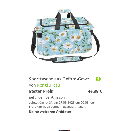
Sporttasche aus Oxford-Gewebe, mit abnehmbarem Schultergurt, Trainings-Handtasche, Übernachtungstasche für Damen und Herren, Weiß, Gänseblümchenblau, Mehrfarbig 7, Einheitsgröße, Handgepäck
von
KengjuTesu
Bester Preis
46,38 €
gefunden bei
Amazon
zuletzt überprüft am 27.09.2025 um 00:03; der
Preis kann sich seitdem geändert haben.
Keine weiteren Anbieter