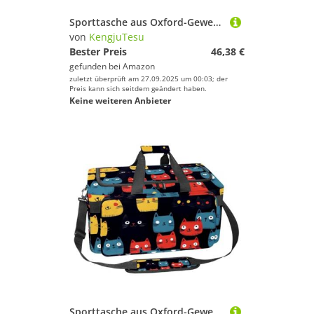
Sporttasche aus Oxford-Gewebe, mit abnehmbarem Schultergurt, Trainings-Handtasche, Übernachtungstasche für Damen und Herren, Braun, Hundepfotengrün, Mehrfarbig 17, Einheitsgröße, Handgepäck
von
KengjuTesu
Bester Preis
46,38 €
gefunden bei
Amazon
zuletzt überprüft am 27.09.2025 um 00:03; der
Preis kann sich seitdem geändert haben.
Keine weiteren Anbieter
Sporttasche aus Oxford-Gewebe, mit abnehmbarem Schultergurt, Trainings-Handtasche, Übernachtungstasche für Damen und Herren, bunte Katzen, Mehrfarbig 2, Einheitsgröße, Handgepäck