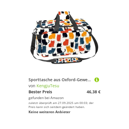
Sporttasche aus Oxford-Gewebe, mit abnehmbarem Schultergurt, Trainings-Handtasche, Übernachtungstasche für Damen und Herren, bunte Katzen, Mehrfarbig 1, Einheitsgröße, Handgepäck
von
KengjuTesu
Bester Preis
46,38 €
gefunden bei
Amazon
zuletzt überprüft am 27.09.2025 um 00:03; der
Preis kann sich seitdem geändert haben.
Keine weiteren Anbieter