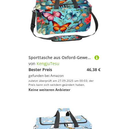
Sporttasche aus Oxford-Gewebe, mit abnehmbarem Schultergurt, Trainings-Handtasche, Übernachtungstasche für Damen und Herren, Pfotenabdruck-Muster D, Mehrfarbig 20, Einheitsgröße, Handgepäck
von
KengjuTesu
Bester Preis
46,38 €
gefunden bei
Amazon
zuletzt überprüft am 27.09.2025 um 00:03; der
Preis kann sich seitdem geändert haben.
Keine weiteren Anbieter