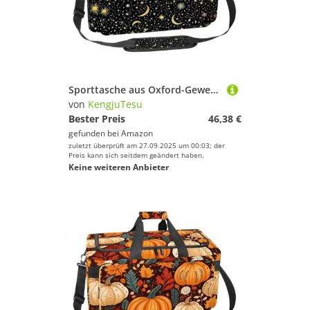
Sporttasche aus Oxford-Gewebe, mit abnehmbarem Schultergurt, Trainings-Handtasche, Übernachtungstasche für Damen und Herren, Sterne, rote Schleife, Mehrfarbig 2, Einheitsgröße, Handgepäck
von
KengjuTesu
Bester Preis
46,38 €
gefunden bei
Amazon
zuletzt überprüft am 27.09.2025 um 00:03; der
Preis kann sich seitdem geändert haben.
Keine weiteren Anbieter