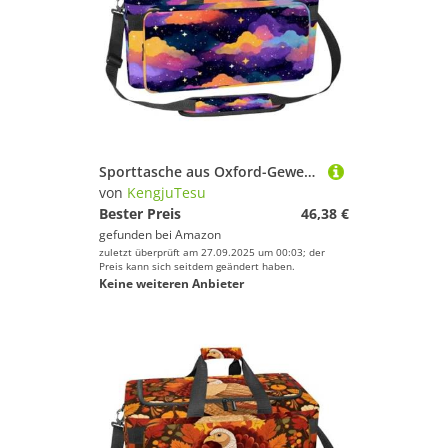
Sporttasche aus Oxford-Gewebe, mit abnehmbarem Schultergurt, Trainings-Handtasche, Übernachtungstasche für Damen und Herren, rosa Hibiskusblüte, Mehrfarbig 7, Einheitsgröße, Handgepäck
von
KengjuTesu
Bester Preis
46,38 €
gefunden bei
Amazon
zuletzt überprüft am 27.09.2025 um 00:03; der
Preis kann sich seitdem geändert haben.
Keine weiteren Anbieter