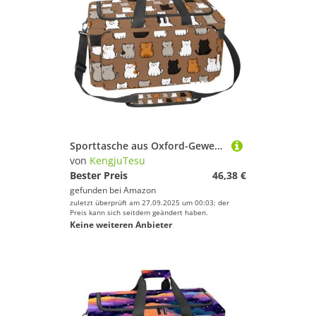
Sporttasche aus Oxford-Gewebe, mit abnehmbarem Schultergurt, Trainings-Handtasche, Übernachtungstasche für Damen und Herren, kleiner Welpe, Lila, Mehrfarbig 5, Einheitsgröße, Handgepäck
von
KengjuTesu
Bester Preis
46,38 €
gefunden bei
Amazon
zuletzt überprüft am 27.09.2025 um 00:03; der
Preis kann sich seitdem geändert haben.
Keine weiteren Anbieter