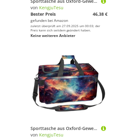
Sporttasche aus Oxford-Gewebe, mit abnehmbarem Schultergurt, Trainings-Handtasche, Übernachtungstasche für Damen und Herren, Tiefsee-Hai, Mehrfarbig 19, Einheitsgröße, Handgepäck
von
KengjuTesu
Bester Preis
46,38 €
gefunden bei
Amazon
zuletzt überprüft am 27.09.2025 um 00:03; der
Preis kann sich seitdem geändert haben.
Keine weiteren Anbieter
Sporttasche aus Oxford-Gewebe, mit abnehmbarem Schultergurt, Trainings-Handtasche, Übernachtungstasche für Damen und Herren, galaktischer Farbplanet, Mehrfarbig 5, Einheitsgröße, Handgepäck
von
KengjuTesu