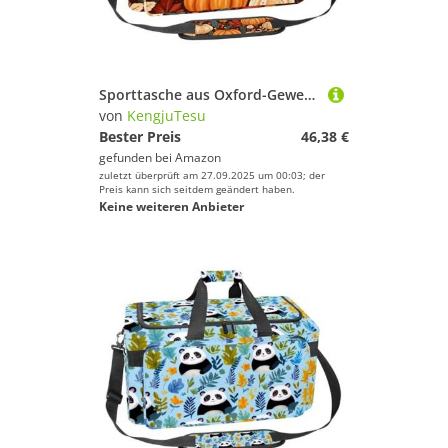
Sporttasche aus Oxford-Gewebe, mit abnehmbarem Schultergurt, Trainings-Handtasche, Übernachtungstasche für Damen und Herren, Thanksgiving Kürbis, Mehrfarbig 5, Einheitsgröße, Handgepäck
von
KengjuTesu
Bester Preis
46,38 €
gefunden bei
Amazon
zuletzt überprüft am 27.09.2025 um 00:03; der
Preis kann sich seitdem geändert haben.
Keine weiteren Anbieter