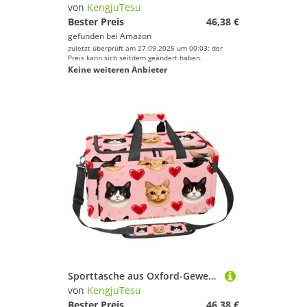
von
KengjuTesu
Bester Preis
46,38 €
gefunden bei
Amazon
zuletzt überprüft am 27.09.2025 um 00:03; der
Preis kann sich seitdem geändert haben.
Keine weiteren Anbieter
Sporttasche aus Oxford-Gewebe, mit abnehmbarem Schultergurt, Trainings-Handtasche, Übernachtungstasche für Damen und Herren, handgezeichnete Schmetterlinge, Mehrfarbig 15, Einheitsgröße, Handgepäck
von
KengjuTesu
Bester Preis
46,38 €