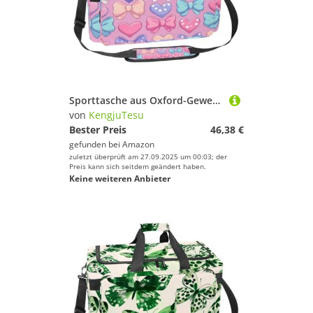
Sportausrüstung!
Sporttasche aus Oxford-Gewebe, mit abnehmbarem Schultergurt, Trainings-Handtasche, Übernachtungstasche für Damen und Herren, Herzen und rosa Schleife, Mehrfarbig 12, Einheitsgröße, Handgepäck
von
KengjuTesu
Bester Preis
46,38 €
gefunden bei
Amazon
zuletzt überprüft am 27.09.2025 um 00:03; der
Preis kann sich seitdem geändert haben.
Keine weiteren Anbieter