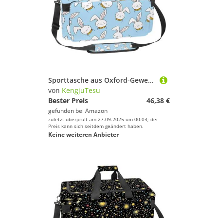
Sporttasche aus Oxford-Gewebe, mit abnehmbarem Schultergurt, Trainings-Handtasche, Übernachtungstasche für Damen, Herren, Entenmuschel und Fisch, Mehrfarbig 3, Einheitsgröße, Handgepäck
von
KengjuTesu
Bester Preis
46,38 €
gefunden bei
Amazon
zuletzt überprüft am 27.09.2025 um 00:03; der
Preis kann sich seitdem geändert haben.
Keine weiteren Anbieter