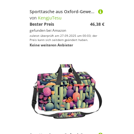
Sporttasche aus Oxford-Gewebe, mit abnehmbarem Schultergurt, Trainings-Handtasche, Übernachtungstasche für Damen und Herren, Blau/Rosa Marmorierung, Mehrfarbig 20, Einheitsgröße, Handgepäck
von
KengjuTesu
Bester Preis
46,38 €
gefunden bei
Amazon
zuletzt überprüft am 27.09.2025 um 00:03; der
Preis kann sich seitdem geändert haben.
Keine weiteren Anbieter