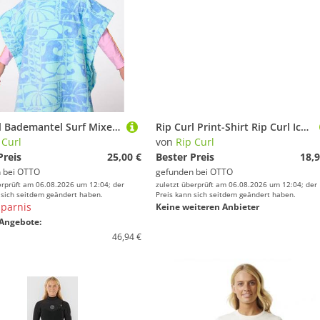
Rip Curl Bademantel Surf Mixed Snap Poncho für Mädchen
Rip Curl Print-Shirt Rip Curl Icons Of Shred T-Shirt für Kinder
 Curl
von
Rip Curl
Preis
25,00 €
Bester Preis
18,9
 bei
OTTO
gefunden bei
OTTO
erprüft am 06.08.2026 um 12:04; der
zuletzt überprüft am 06.08.2026 um 12:04; der
 sich seitdem geändert haben.
Preis kann sich seitdem geändert haben.
parnis
Keine weiteren Anbieter
Angebote:
46,94 €