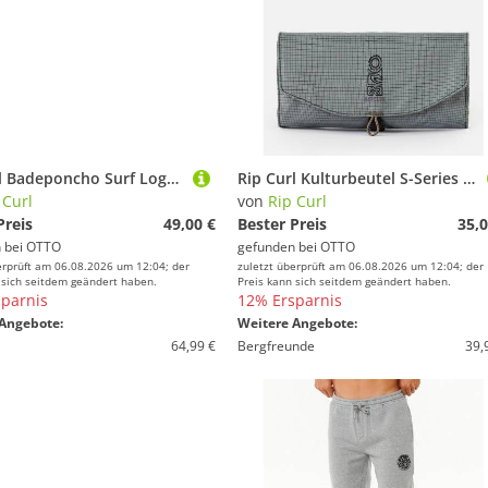
Rip Curl Badeponcho Surf Logo Poncho
Rip Curl Kulturbeutel S-Series Dopp Kit
 Curl
von
Rip Curl
Preis
49,00 €
Bester Preis
35,0
 bei
OTTO
gefunden bei
OTTO
erprüft am 06.08.2026 um 12:04; der
zuletzt überprüft am 06.08.2026 um 12:04; der
 sich seitdem geändert haben.
Preis kann sich seitdem geändert haben.
parnis
12% Ersparnis
Angebote:
Weitere Angebote:
64,99 €
Bergfreunde
39,