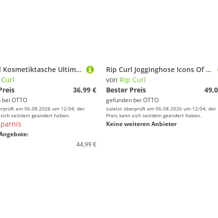
Rip Curl Kosmetiktasche Ultimate Kosmetiktasche
Rip Curl Jogginghose Icons Of Surf Trainingshose
 Curl
von
Rip Curl
Preis
36,99 €
Bester Preis
49,0
 bei
OTTO
gefunden bei
OTTO
erprüft am 06.08.2026 um 12:04; der
zuletzt überprüft am 06.08.2026 um 12:04; der
 sich seitdem geändert haben.
Preis kann sich seitdem geändert haben.
parnis
Keine weiteren Anbieter
Angebote:
44,99 €