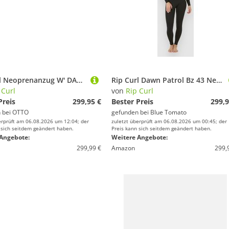
Rip Curl Neoprenanzug W' DAWN PATROL 4/3 Back Zip, W' DAWN PATROL 4/3 Back Zip
Rip Curl Dawn Patrol Bz 43 Neoprenanzug black
 Curl
von
Rip Curl
Preis
299,95 €
Bester Preis
299,9
 bei
OTTO
gefunden bei
Blue Tomato
erprüft am 06.08.2026 um 12:04; der
zuletzt überprüft am 06.08.2026 um 00:45; der
 sich seitdem geändert haben.
Preis kann sich seitdem geändert haben.
Angebote:
Weitere Angebote:
299,99 €
Amazon
299,