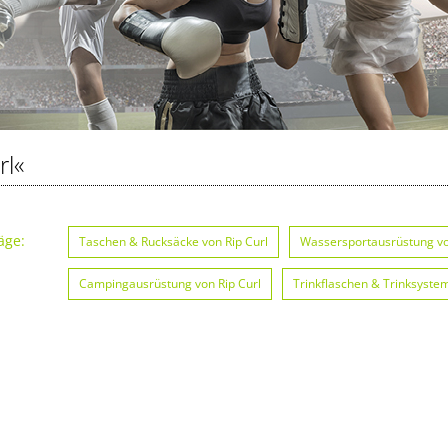
rl«
äge:
Taschen & Rucksäcke von Rip Curl
Wassersportausrüstung vo
Campingausrüstung von Rip Curl
Trinkflaschen & Trinksystem