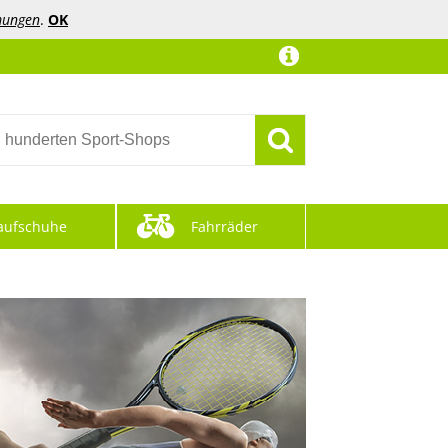
mungen
.
OK
aufschuhe
Fahrräder