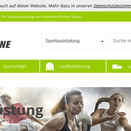
auch auf dieser Website. Mehr dazu in unseren
Datenschutzbestim
e für Sportausrüstung aus hunderten Online-Shops.
Sportausrüstung
Sportartikel
Laufbekleidung
L
üstung