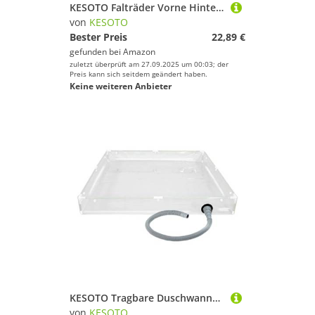
KESOTO Falträder Vorne Hinten Kotflügel für 20 "Zubehör Wartung Abdeckung
von
KESOTO
Bester Preis
22,89 €
gefunden bei
Amazon
zuletzt überprüft am 27.09.2025 um 00:03; der
Preis kann sich seitdem geändert haben.
Keine weiteren Anbieter
KESOTO Tragbare Duschwanne, Duschzelt, Markisenbasis für Reisen, Erwachsene, Drinnen Und Draußen
von
KESOTO