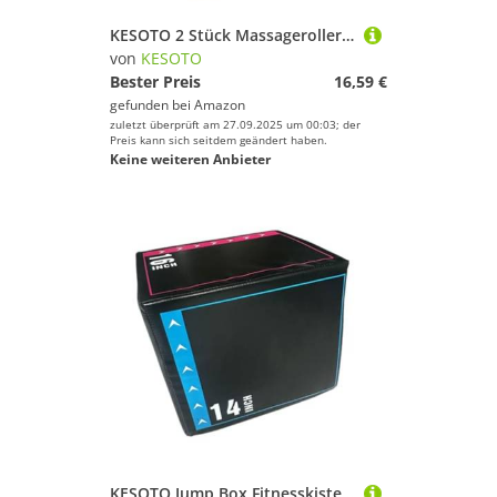
KESOTO 2 Stück Massageroller Beinklemme Und Fitnessgerät Als Tragbarer Körperformer Und Wadenroller Zur Muskelentspannung für Sportler Und Fitnessbegeistert, Weiß
von
KESOTO
Bester Preis
16,59 €
gefunden bei
Amazon
zuletzt überprüft am 27.09.2025 um 00:03; der
Preis kann sich seitdem geändert haben.
Keine weiteren Anbieter
KESOTO Jump Box Fitnesskiste Sprungkasten Trainingswürfel Trainingsbox mit Rutschhemmender Beschichtung Und Flexibler Nutzung für Erwachsene Kinder Heimtrain, Style I