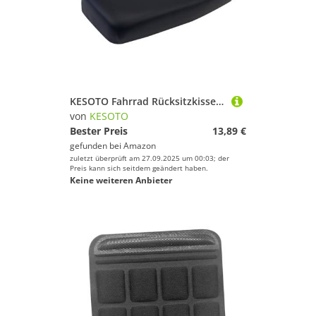
KESOTO Fahrrad Rücksitzkissen Komfortabler Fahrrad Gepäckträgersitz PU Sattel Dickes Schwammpolster wasserdichte Polsterung mit Montagezubehör für Kind, 36.5 X 17 X 6.5 cm
von
KESOTO
Bester Preis
13,89 €
gefunden bei
Amazon
zuletzt überprüft am 27.09.2025 um 00:03; der
Preis kann sich seitdem geändert haben.
Keine weiteren Anbieter