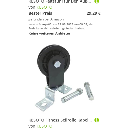
KESOTO Faltstuhl für Den Außenbereich, Tragbar mit Tasche für Garten Und Freizeit, Braun
von
KESOTO
Bester Preis
29,29 €
gefunden bei
Amazon
zuletzt überprüft am 27.09.2025 um 00:03; der
Preis kann sich seitdem geändert haben.
Keine weiteren Anbieter
KESOTO Fitness Seilrolle Kabelzugrolle Ersatzrad Zugrad Trainingszubehör Hergestellt Aus Langlebiger Aluminiumlegierung für Den Einsatz Im Heim Fitnessstudi, Raddurchmesser 9 cm
von
KESOTO