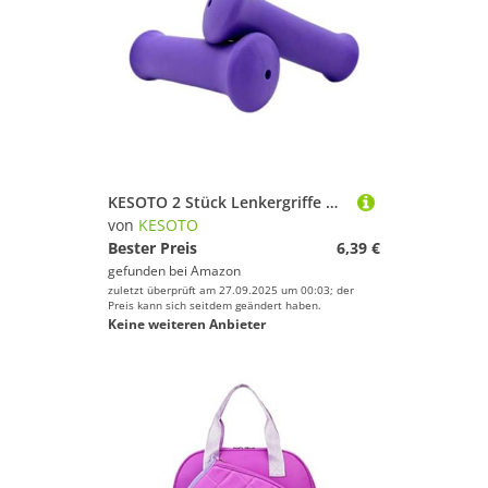
Wintersportausrüstung von KESOTO
Turngeräte
Wassersportausrüstung
Schläger & Stöcke von KESOTO
Wintersportausrüstung
Fahrräder & Zubehör von KESOTO
Zelte
Zelte von KESOTO
KESOTO
Turngeräte von KESOTO
KESOTO 2 Stück Lenkergriffe mit Rutschfester Oberfläche Sichere Kinderfahrradgriffe Und Handgriffe Weiche Lenkerbezüge für Angenehmes Fahren Aus PP Material, Lila
Geschlecht
von
KESOTO
Trinkflaschen & Trinksysteme von KESOTO
Bester Preis
6,39 €
Preis
gefunden bei
Amazon
Kletterausrüstung von KESOTO
zuletzt überprüft am 27.09.2025 um 00:03; der
% Sale
Preis kann sich seitdem geändert haben.
Keine weiteren Anbieter
Luftpumpen von KESOTO
Farbe
Matten & Kissen von KESOTO
Lampen von KESOTO
Handschuhe von KESOTO