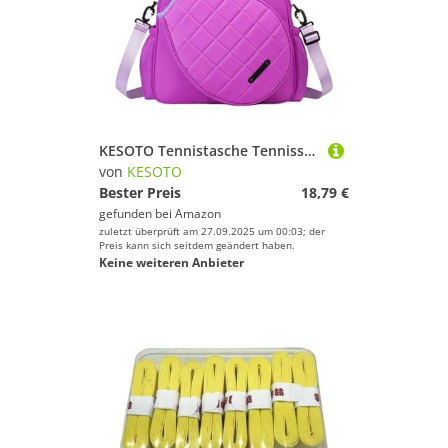
Boards von KESOTO
Boxsäcke & Boxzubehör von KESOTO
Schlafsäcke von KESOTO
Gewichte von KESOTO
KESOTO Tennistasche Tennisschlägertasche Fitnesstasche Handtasche Leicht zu Tragen mit Verstellbarem Gurt Aus Oxford Gewebe für Damen Und Herren, Lila
von
KESOTO
Markierungen von KESOTO
Bester Preis
18,79 €
gefunden bei
Amazon
Springseile von KESOTO
zuletzt überprüft am 27.09.2025 um 00:03; der
Preis kann sich seitdem geändert haben.
Keine weiteren Anbieter