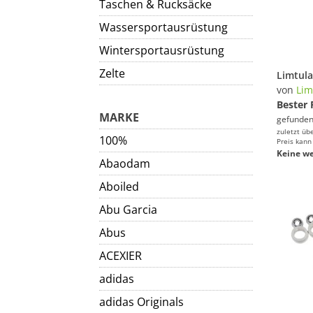
Taschen & Rucksäcke
Wassersportausrüstung
Wintersportausrüstung
Zelte
von
Lim
Bester 
MARKE
gefunden
zuletzt üb
100%
Preis kann
Keine we
Abaodam
Aboiled
Abu Garcia
Abus
ACEXIER
adidas
adidas Originals