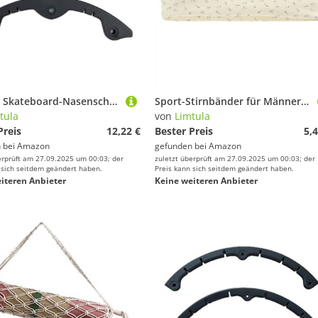
Navigation von Limtula
Action-Cams von Limtula
Messge
Luftpumpen von Limtula
Matten & Kissen von Limtula
Limtula Skateboard-Nasenschutz, Skateboard-Deckschutz, Longboards, Stoßstangen, Schutzhüllen, Silikon-Schutzhülle, Snowboard-Zubehör
Sport-Stirnbänder für Männer und Frauen, athletische Schweißbänder, elastische Haarbänder, schnelltrocknend, atmungsaktiv, für Sport, athletisches Schweißband, Workout, elastisches Haarband für
tula
von
Limtula
Preis
12,22 €
Bester Preis
5,4
 bei
Amazon
gefunden bei
Amazon
erprüft am 27.09.2025 um 00:03; der
zuletzt überprüft am 27.09.2025 um 00:03; der
 sich seitdem geändert haben.
Preis kann sich seitdem geändert haben.
iteren Anbieter
Keine weiteren Anbieter