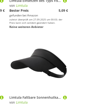
Limtula Einsetzen des Typs Fischereistange Butt Protektor Silikonabdeckungsröhrchen Einsetzen Protektors Fischstangenhalter Werkzeugstange Butt Protektor
von
Limtula
9 €
Bester Preis
5,09 €
gefunden bei
Amazon
zuletzt überprüft am 27.09.2025 um 00:03; der
Preis kann sich seitdem geändert haben.
Keine weiteren Anbieter
Limtula Faltbare Sonnenhutkappen Schnell Trocknen Leere Top Schutzvisoren Für Sportarten Tägliche Nutzungsschutzvötzungen Für Sport
von
Limtula