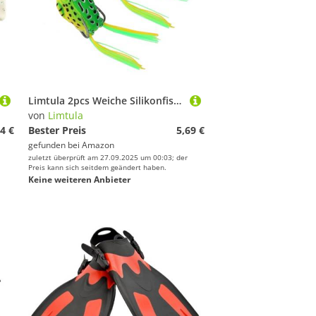
räte von Limtula
Lampen von Limtula
Limtula 2pcs Weiche Silikonfischerköder Simulierte Frösche Köder Mit Haken Crankbait Tackle Cracker Köder Tackle Simulierte Frösche Fischereiköder Mit Haken
von
Limtula
4 €
Bester Preis
5,69 €
gefunden bei
Amazon
zuletzt überprüft am 27.09.2025 um 00:03; der
Preis kann sich seitdem geändert haben.
Keine weiteren Anbieter