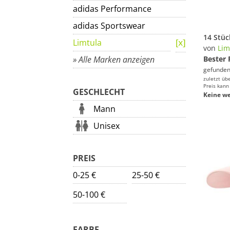
adidas Performance
adidas Sportswear
Limtula
von
Lim
» Alle Marken anzeigen
Bester 
gefunden
zuletzt üb
Preis kann
GESCHLECHT
Keine we
Mann
Unisex
PREIS
0-25 €
25-50 €
50-100 €
FARBE