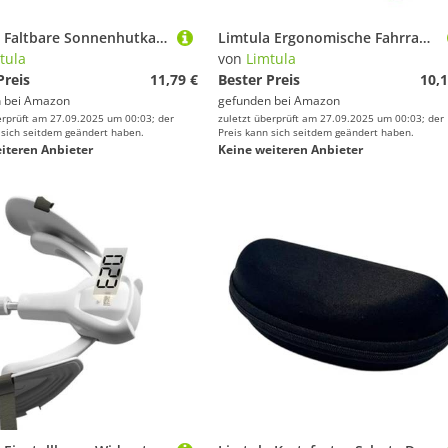
Limtula Faltbare Sonnenhutkappen Schnell Trocknen Leere Top Schutzvisoren Für Sportarten Tägliche Nutzungsschutzvötzungen Für Sport
Limtula Ergonomische Fahrradfederung, schwere Fahrradgabel, Demontage für verschiedene Bedingungen, professionelle Fahrradreparatur
tula
von
Limtula
Preis
11,79 €
Bester Preis
10,1
 bei
Amazon
gefunden bei
Amazon
erprüft am 27.09.2025 um 00:03; der
zuletzt überprüft am 27.09.2025 um 00:03; der
 sich seitdem geändert haben.
Preis kann sich seitdem geändert haben.
iteren Anbieter
Keine weiteren Anbieter