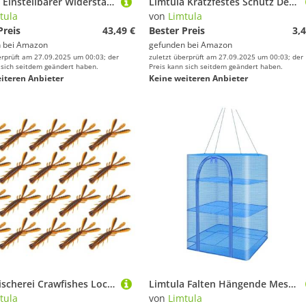
Limtula Einstellbarer Widerstand Inneren Oberschenkel Trainer Beckenbodenmuskel Mit Counter Training Ausrüstung Beckenbodenmuskel Mit Zähler
Limtula Kratzfestes Schutz Der Brillenwinde Und Sandbeständigen Sportarten Zum Radfahren Und Roadtrip Leichter Zyklus
tula
von
Limtula
Preis
43,49 €
Bester Preis
3,4
 bei
Amazon
gefunden bei
Amazon
erprüft am 27.09.2025 um 00:03; der
zuletzt überprüft am 27.09.2025 um 00:03; der
 sich seitdem geändert haben.
Preis kann sich seitdem geändert haben.
iteren Anbieter
Keine weiteren Anbieter
20pcs Fischerei Crawfishes Locken Weiche Garnelenköder Künstliche Swimbait Weiche Plastikköder Für Frischwaters Salzwasserleichter Gewicht Künstlicher Köder Swimbait Größe Kleine Größe
Limtula Falten Hängende Meshes Trockner Pflanzen Trocknungsregal 4 Schichten Fischnetzhänge Meshes Haus Haus Trocknungsnetz
tula
von
Limtula