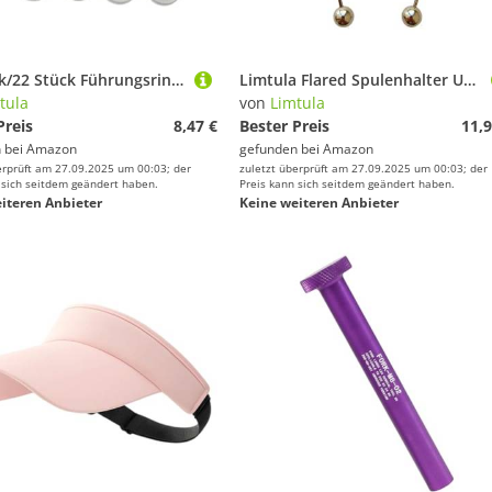
14 Stück/22 Stück Führungsringe in verschiedenen Größen, O Angelrutendraht, Keramik, Zubehör, Schnur, schnelle Installation, Angelführungen
Limtula Flared Spulenhalter Und Drahtgewinde Für Die Fischereiköder Und Nähmaschinenfischerei Bindungswerkzeug
tula
von
Limtula
Preis
8,47 €
Bester Preis
11,9
 bei
Amazon
gefunden bei
Amazon
erprüft am 27.09.2025 um 00:03; der
zuletzt überprüft am 27.09.2025 um 00:03; der
 sich seitdem geändert haben.
Preis kann sich seitdem geändert haben.
iteren Anbieter
Keine weiteren Anbieter