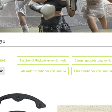
a«
äge:
Taschen & Rucksäcke von Limtula
Campingausrüstung von Li
Fahrräder & Zubehör von Limtula
Fitnesszubehör von Limtula
Zelte von Limtula
Wintersportausrüstung von Limtula
Br
Helme von Limtula
Sportnahrung von Limtula
Gewichte 
Schläger & Stöcke von Limtula
Kletterausrüstung von Limtula