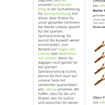
begrüßen Dich in
unserem
Sportartikel-
von
Lim
Shop
in der Fachabteilung
Bester 
für
Sportausrüstung
. Auf
gefunden
dieser Seite findest Du
zuletzt üb
unser gesamtes Sortiment
Preis kann
der Marke Limtula speziell
Keine we
für die Sportart
Sportausrüstung. Du
kannst die Auswahl weiter
einschränken, zum
Beispiel auf
Angeln von
Limtula
oder
Badminton
von Limtula
. Wenn Du
dagegen nicht gezielt für
die Sportart
Sportausrüstung suchst,
kannst Du Dich auch auf
unserer Seite mit
sämtlichen Sportartikeln
von
Limtula
umsehen. Wir
hoffen, dass Du bei uns
findest, was Du suchst,
von
Lim
und wünschen Dir weiter