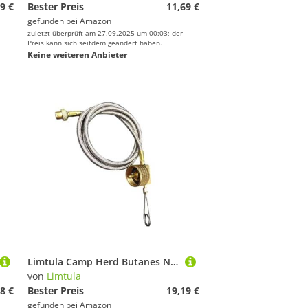
9 €
Bester Preis
11,69 €
gefunden bei
Amazon
zuletzt überprüft am 27.09.2025 um 00:03; der
Preis kann sich seitdem geändert haben.
Keine weiteren Anbieter
Limtula Camp Herd Butanes Nachfülladaptergas Outdoor Brenner Für Rucksacklager Herdbrenner Propanes Adapter
von
Limtula
8 €
Bester Preis
19,19 €
gefunden bei
Amazon