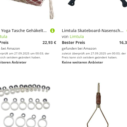
Limtula Yoga Tasche Gehäkelte Yoga Tasche Für Turnmatten Rucksack Schulterträger Yoga Pilates Matte Handtasche Große Tasche Gehäkelte Yoga Matten Tasche Yoga Matten Tasche Yoga Matten Tasche Yoga
Limtula Skateboard-Nasenschutz, Skateboard-Deckschutz, Longboards, Stoßstangen, Schutzhüllen, Silikon-Schutzhülle, Snowboard-Zubehör
tula
von
Limtula
Preis
22,93 €
Bester Preis
16,3
 bei
Amazon
gefunden bei
Amazon
erprüft am 27.09.2025 um 00:03; der
zuletzt überprüft am 27.09.2025 um 00:03; der
 sich seitdem geändert haben.
Preis kann sich seitdem geändert haben.
iteren Anbieter
Keine weiteren Anbieter