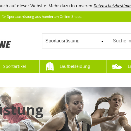
auch auf dieser Website. Mehr dazu in unseren
Datenschutzbestim
e für Sportausrüstung aus hunderten Online-Shops.
Sportausrüstung
Sportartikel
Laufbekleidung
L
üstung