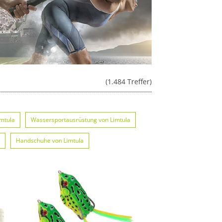
(1.484 Treffer)
mtula
Wassersportausrüstung von Limtula
Handschuhe von Limtula
illen von Limtula
Springseile von Limtula
von Limtula
Boards von Limtula
Schlafsäcke von Limtula