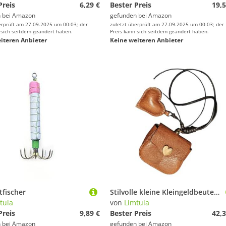
Preis
6,29 €
Bester Preis
19,5
 bei
Amazon
gefunden bei
Amazon
erprüft am 27.09.2025 um 00:03; der
zuletzt überprüft am 27.09.2025 um 00:03; der
 sich seitdem geändert haben.
Preis kann sich seitdem geändert haben.
iteren Anbieter
Keine weiteren Anbieter
tfischer
Stilvolle kleine Kleingeldbeutel, bezaubernder Münzhalter, Geldbörse, Accessoire, Lederstruktur, geeignet für den täglichen Gebrauch, herzförmige Münzbörse, braun, Einheitsgröße
tula
von
Limtula
Preis
9,89 €
Bester Preis
42,3
 bei
Amazon
gefunden bei
Amazon