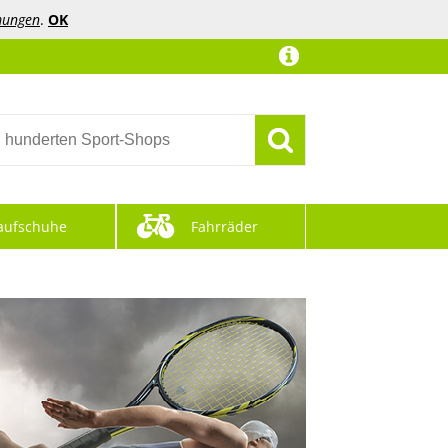
mungen
.
OK
aufschuhe
Fahrräder