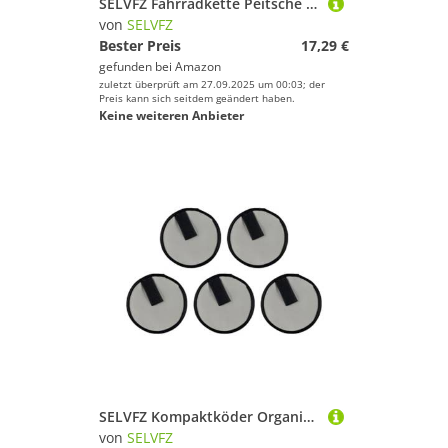
SELVFZ Fahrradkette Peitsche Kassetten Entfernung Kits Kettenradentferner Mit Schlossschlüssel Für Fahrräder Reparatur Fahrräder Kettenpeitsche Peitsche Werkzeug
von
SELVFZ
Bester Preis
17,29 €
gefunden bei
Amazon
zuletzt überprüft am 27.09.2025 um 00:03; der
Preis kann sich seitdem geändert haben.
Keine weiteren Anbieter
SELVFZ Kompaktköder Organisatorenbeutel Kompatibilität Mit Mehreren Köderstilen Einfacher Zugang Für Angelbegeisterte Kompakte Fischereiausrüstungsschutzschutz
von
SELVFZ