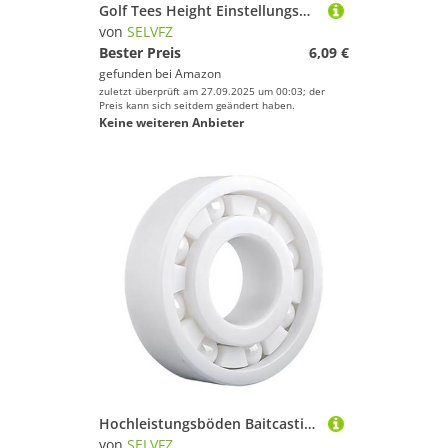
Golf Tees Height Einstellungswerkzeug Mit Sitznägeln Und Tragbarem Divot Reparaturzubehör T SEFORE Aufzugszubehör
von
SELVFZ
Bester Preis
6,09 €
gefunden bei
Amazon
zuletzt überprüft am 27.09.2025 um 00:03; der
Preis kann sich seitdem geändert haben.
Keine weiteren Anbieter
Hochleistungsböden Baitcasting Rollenlager Ersatz Keramikspule Für Glatte Fischerei Easy Installation Ceramic
von
SELVFZ