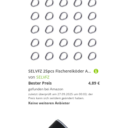
SELVFZ 25pcs Fischereiköder Anschlüsse Birnenform Feste Fischringe Salzwasserfantes Tackle Link Einfach Zu Verwenden Birnenform Feste Ringe
von
SELVFZ
Bester Preis
4,89 €
gefunden bei
Amazon
zuletzt überprüft am 27.09.2025 um 00:03; der
Preis kann sich seitdem geändert haben.
Keine weiteren Anbieter