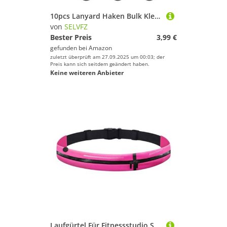
10pcs Lanyard Haken Bulk Kleine Plastikhaken Für Lanyards Schnappclip Schließ Basisschnalle Lanyard Haken Zum Aufhängen Schwarz
von
SELVFZ
Bester Preis
3,99 €
gefunden bei
Amazon
zuletzt überprüft am 27.09.2025 um 00:03; der
Preis kann sich seitdem geändert haben.
Keine weiteren Anbieter
Laufgürtel Für Fitnessstudio Sport Doppelkompartiment Wasserfestes Taillenpaket Mit Einstellbarem Riemen Reflektierender Freien Taillenpack Mit Sicherem Verschluss