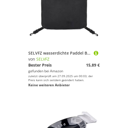
Handschuhe von SELVFZ
SELVFZ
Brillen von SELVFZ
Zelte von SELVFZ
Geschlecht
Boards von SELVFZ
Helme von SELVFZ
Preis
Schläger & Stöcke von SELVFZ
Farbe
Kletterausrüstung von SELVFZ
SELVFZ wasserdichte Paddel Brett Aufbewahrungstasche Haltbarkeit Oxfords Surfboard Aufbewahrungstasche Außenwassersportzubehör Haltbarkeit Paddel Board Accessoire Beutel
von
SELVFZ
Lampen von SELVFZ
Bester Preis
15,89 €
gefunden bei
Amazon
Schlafsäcke von SELVFZ
zuletzt überprüft am 27.09.2025 um 00:03; der
Preis kann sich seitdem geändert haben.
Keine weiteren Anbieter
Fitnesszubehör von SELVFZ
Luftpumpen von SELVFZ
Kugeln von SELVFZ