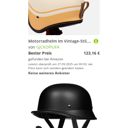
Motorradhelm Im Vintage-Stil, Offener Helm Mit Visier, 3/4-Halbhelme Rollerhelm Sturzhelm Für Männer Und Frauen, ECE 22.06 Zertifiziert Jethelm H,M/(55~56cm)
von
GJCKOPIUFA
Bester Preis
123,16 €
gefunden bei
Amazon
zuletzt überprüft am 27.09.2025 um 00:03; der
Preis kann sich seitdem geändert haben.
Keine weiteren Anbieter