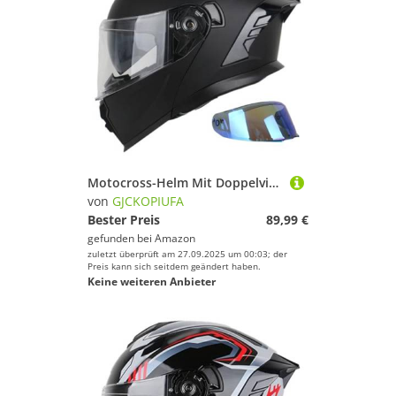
Motocross-Helm Mit Doppelvisier, Integralhelm ECE 22.06 Zertifiziert Motorradhelm Klapphelm Fullface Helm Für Damen Herren, Rollerhelm E,L/(59~60cm)
von
GJCKOPIUFA
Bester Preis
89,99 €
gefunden bei
Amazon
zuletzt überprüft am 27.09.2025 um 00:03; der
Preis kann sich seitdem geändert haben.
Keine weiteren Anbieter