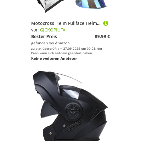
Motocross Helm Fullface Helm, ECE 22.06 Zertifiziert Motorradhelm Klapphelm Mit Sonnenblende Für Damen Und Herren, Integralhelm Sturzhelm A,L/(59~60cm)
von
GJCKOPIUFA
Bester Preis
89,99 €
gefunden bei
Amazon
zuletzt überprüft am 27.09.2025 um 00:03; der
Preis kann sich seitdem geändert haben.
Keine weiteren Anbieter