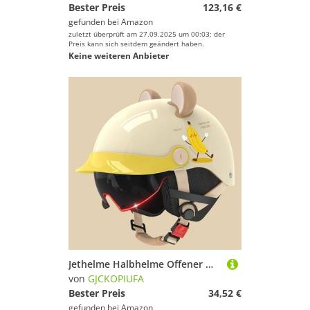
Bester Preis
123,16 €
gefunden bei
Amazon
zuletzt überprüft am 27.09.2025 um 00:03; der
Preis kann sich seitdem geändert haben.
Keine weiteren Anbieter
Jethelme Halbhelme Offener Motorradhelm Mit Sonnenblende Und Bärenohren Für Männer Und Frauen, Modischer Rollerhelm, ECE 22.06 Zertifiziert A,54-63cm
von
GJCKOPIUFA
Bester Preis
34,52 €
gefunden bei
Amazon