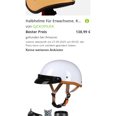
Halbhelme Für Erwachsene, Rollerhelm, ECE 22.06 Zertifiziert 3/4-Jethelm Mit Sonnenblende Für Männer Und Frauen, Motorradhelm Im Vintage-Stil K,XXXL/(63~64cm)
von
GJCKOPIUFA
Bester Preis
138,99 €
gefunden bei
Amazon
zuletzt überprüft am 27.09.2025 um 00:03; der
Preis kann sich seitdem geändert haben.
Keine weiteren Anbieter