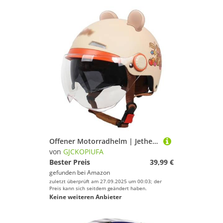
Offener Motorradhelm | Jethelme Halbhelme | ECE 22.06 Zertifiziert | Rollerhelm | Mit Doppelvisier | Für Damen Herren | Sturzhelm H,54-60cm
von
GJCKOPIUFA
Bester Preis
39,99 €
gefunden bei
Amazon
zuletzt überprüft am 27.09.2025 um 00:03; der
Preis kann sich seitdem geändert haben.
Keine weiteren Anbieter