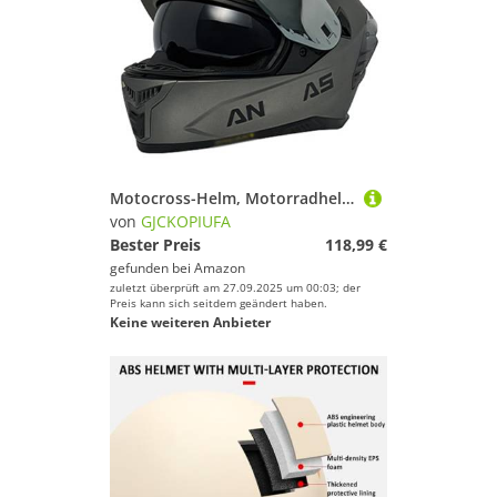
Motocross-Helm, Motorradhelm Fullface Helm Mit Sonnenblende, ECE 22.06 Zertifiziert Integralhelm Für Damen Und Herren D,L/(57~58cm)
von
GJCKOPIUFA
Bester Preis
118,99 €
gefunden bei
Amazon
zuletzt überprüft am 27.09.2025 um 00:03; der
Preis kann sich seitdem geändert haben.
Keine weiteren Anbieter