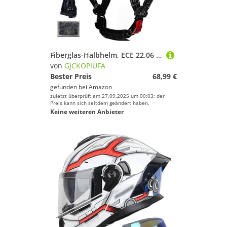
Fiberglas-Halbhelm, ECE 22.06 Zertifiziert, Motorradhelm Sturzhelm Mit Maske Und Handschuhen, Jethelm Für Damen Herren, Rollerhelm A,L/(59~61cm)
von
GJCKOPIUFA
Bester Preis
68,99 €
gefunden bei
Amazon
zuletzt überprüft am 27.09.2025 um 00:03; der
Preis kann sich seitdem geändert haben.
Keine weiteren Anbieter