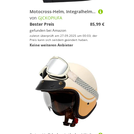
Motocross-Helm, Integralhelm Mit Doppelvisier ECE 22.06 Zertifiziert Motorradhelm Klapphelm Fullface Helm Für Männer Und Frauen A,S/(55~56cm)
von
GJCKOPIUFA
Bester Preis
85,99 €
gefunden bei
Amazon
zuletzt überprüft am 27.09.2025 um 00:03; der
Preis kann sich seitdem geändert haben.
Keine weiteren Anbieter