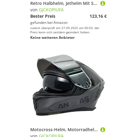
Retro Halbhelm, Jethelm Mit Sonnenblende 3/4 Offener Motorradhelm, Rollerhelm Für Männer Und Frauen ECE 22.06 Zertifiziert H,XXXL/(63~64cm)
von
GJCKOPIUFA
Bester Preis
123,16 €
gefunden bei
Amazon
zuletzt überprüft am 27.09.2025 um 00:03; der
Preis kann sich seitdem geändert haben.
Keine weiteren Anbieter
Motocross-Helm, Motorradhelm Fullface Helm Mit Sonnenblende, ECE 22.06 Zertifiziert Integralhelm Für Damen Und Herren C,XL/(59~61cm)
von
GJCKOPIUFA