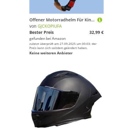
Offener Motorradhelm Für Kinder, Jethelm Mit Sonnenblende Für Jungen Und Mädchen Im Alter Von 3–15 Jahren, ECE 22.06 Zertifiziert Kinder-Mopedhelm A,46-54cm
von
GJCKOPIUFA
Bester Preis
32,99 €
gefunden bei
Amazon
zuletzt überprüft am 27.09.2025 um 00:03; der
Preis kann sich seitdem geändert haben.
Keine weiteren Anbieter