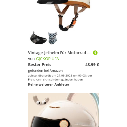
viel Spaß und Erfolg beim Sportausrüstung!
Vintage-Jethelm Für Motorrad Mit Offenem Gesicht, ECE 22.06 Zertifiziert Retro-Halbhelm Mit Visier Für Damen Herren, Motorradhelm Sturzhelm Für Rennrad, Roller, Moped E,M/(54~56cm)
von
GJCKOPIUFA
Bester Preis
48,99 €
gefunden bei
Amazon
zuletzt überprüft am 27.09.2025 um 00:03; der
Preis kann sich seitdem geändert haben.
Keine weiteren Anbieter