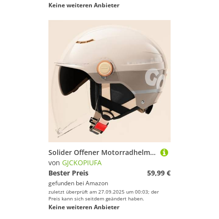
Keine weiteren Anbieter
Solider Offener Motorradhelm ECE 22.06 Zertifiziert Jethelme Halbhelme Mit Doppelvisier Und Abnehmbaren Ohrenschützern Für Männer Und Frauen, Mopedhelm Sturzhelm D,58-61cm
von
GJCKOPIUFA
Bester Preis
59,99 €
gefunden bei
Amazon
zuletzt überprüft am 27.09.2025 um 00:03; der
Preis kann sich seitdem geändert haben.
Keine weiteren Anbieter