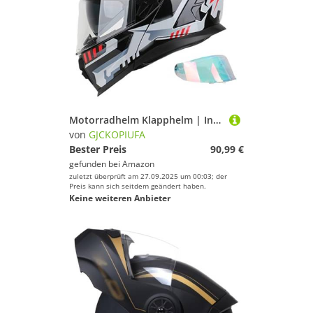
Motorradhelm Klapphelm | Integralhelm | Mit Sonnenblende | ECE 22.06 Zertifiziert | Fullface Helm Rollerhelm Sturzhelm | Für Damen Herren G,XXL/(63~64cm)
von
GJCKOPIUFA
Bester Preis
90,99 €
gefunden bei
Amazon
zuletzt überprüft am 27.09.2025 um 00:03; der
Preis kann sich seitdem geändert haben.
Keine weiteren Anbieter