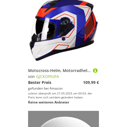
Motocross-Helm, Motorradhelm Fullface Helm Mit Doppelvisier, ECE 22.06 Zertifiziert Integralhelm Für Damen Herren, Rollerhelm D,L/(59~60cm)
von
GJCKOPIUFA
Bester Preis
109,99 €
gefunden bei
Amazon
zuletzt überprüft am 27.09.2025 um 00:03; der
Preis kann sich seitdem geändert haben.
Keine weiteren Anbieter