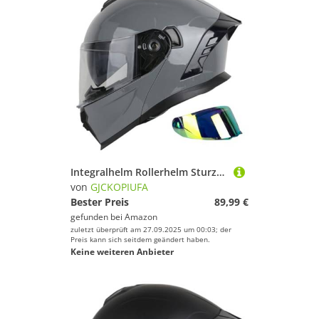
Integralhelm Rollerhelm Sturzhelm ECE 22.06 Zertifiziert Motorradhelm Klapphelm Mit Doppelvisier, Motocross-Helm Für Männer Und Frauen F,XXL/(63~64cm)
von
GJCKOPIUFA
Bester Preis
89,99 €
gefunden bei
Amazon
zuletzt überprüft am 27.09.2025 um 00:03; der
Preis kann sich seitdem geändert haben.
Keine weiteren Anbieter