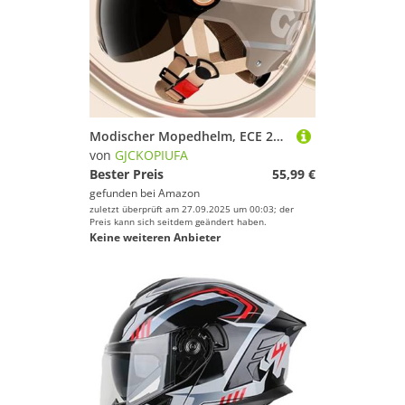
Modischer Mopedhelm, ECE 22.06 Zertifiziert Offener Motorradhelm Mit Sonnenblende Für Männer Und Frauen, Jethelme Halbhelme Rollerhelm C,58-61cm
von
GJCKOPIUFA
Bester Preis
55,99 €
gefunden bei
Amazon
zuletzt überprüft am 27.09.2025 um 00:03; der
Preis kann sich seitdem geändert haben.
Keine weiteren Anbieter