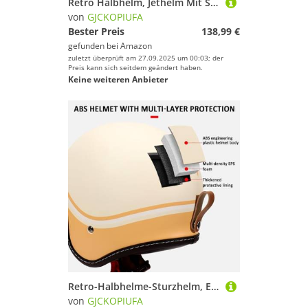
Retro Halbhelm, Jethelm Mit Sonnenblende 3/4 Offener Motorradhelm, Rollerhelm Für Männer Und Frauen ECE 22.06 Zertifiziert G,XL/(59~60cm)
von
GJCKOPIUFA
Bester Preis
138,99 €
gefunden bei
Amazon
zuletzt überprüft am 27.09.2025 um 00:03; der
Preis kann sich seitdem geändert haben.
Keine weiteren Anbieter
Retro-Halbhelme-Sturzhelm, ECE 22.06 Zertifiziert Offener Motorradhelm Mit Sonnenblende, Rollerhelm Für Männer Und Frauen, 3/4-Jethelm D,XXL/(61~62cm)
von
GJCKOPIUFA