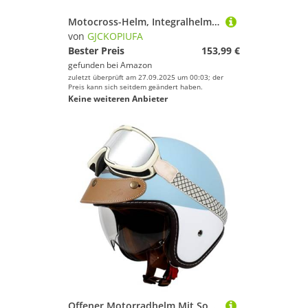
Motocross-Helm, Integralhelm Für Erwachsene Mit Sonnenblende, ECE 22.06 Zertifiziert Motorradhelm Fullface Helm Für Damen Herren, Rollerhelm C,XXL/(60~61cm)
von
GJCKOPIUFA
Bester Preis
153,99 €
gefunden bei
Amazon
zuletzt überprüft am 27.09.2025 um 00:03; der
Preis kann sich seitdem geändert haben.
Keine weiteren Anbieter
Offener Motorradhelm Mit Sonnenblende, ECE 22.06 Zertifiziert Rollerhelm, Retro-Halbhelme Sturzhelm Für Männer Und Frauen, Jethelm G,XXXL/(63~64cm)