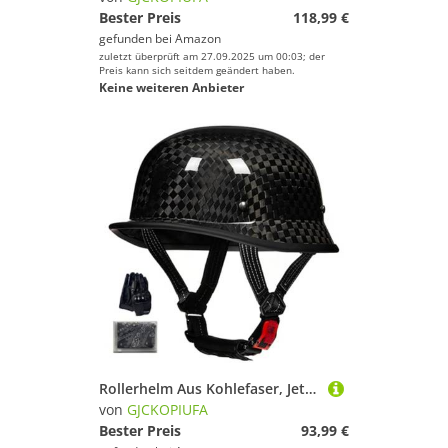
Bester Preis
118,99 €
gefunden bei
Amazon
zuletzt überprüft am 27.09.2025 um 00:03; der
Preis kann sich seitdem geändert haben.
Keine weiteren Anbieter
Rollerhelm Aus Kohlefaser, Jethelme Halbhelme Mit Maske Und Handschuhen Für Männer Und Frauen, ECE 22.06 Zertifiziert Retro-Motorradhelm Sturzhelm C,S/(55~56cm)
von
GJCKOPIUFA
Bester Preis
93,99 €