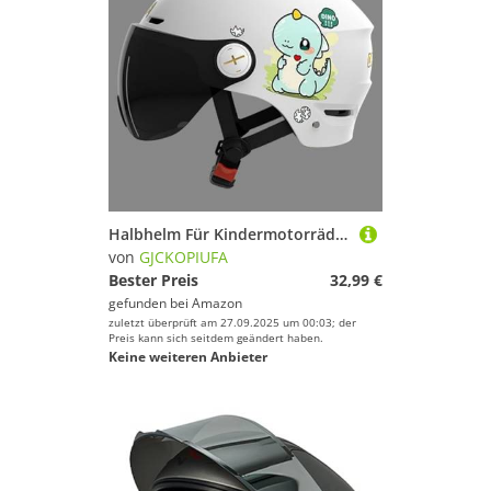
Halbhelm Für Kindermotorräder | Mit Sonnenblende | Rollerhelm Für Kinder | Jethelme | ECE 22.06 Zertifiziert | Für Jungen Und Mädchen Von 3–12 Jahren | E,45-55cm
von
GJCKOPIUFA
Bester Preis
32,99 €
gefunden bei
Amazon
zuletzt überprüft am 27.09.2025 um 00:03; der
Preis kann sich seitdem geändert haben.
Keine weiteren Anbieter