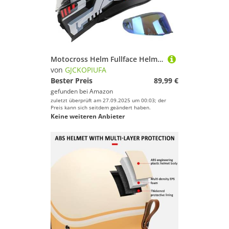
Motocross Helm Fullface Helm, ECE 22.06 Zertifiziert Motorradhelm Klapphelm Mit Sonnenblende Für Damen Und Herren, Integralhelm Sturzhelm G,XL/(61~62cm)
von
GJCKOPIUFA
Bester Preis
89,99 €
gefunden bei
Amazon
zuletzt überprüft am 27.09.2025 um 00:03; der
Preis kann sich seitdem geändert haben.
Keine weiteren Anbieter