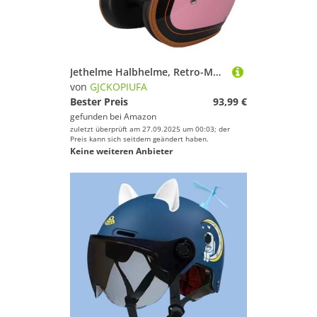
Jethelme Halbhelme, Retro-Motorradhelm Sturzhelm, ECE 22.06 Zertifiziert 3/4-Jet-Helm Im Retro-Stil Mit Sonnenblende Für Männer Und Frauen F,S/(55~56cm)
von
GJCKOPIUFA
Bester Preis
93,99 €
gefunden bei
Amazon
zuletzt überprüft am 27.09.2025 um 00:03; der
Preis kann sich seitdem geändert haben.
Keine weiteren Anbieter