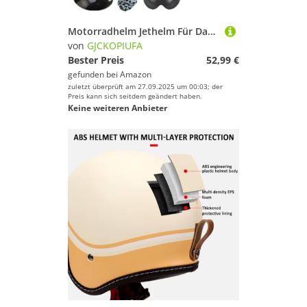
Motorradhelm Jethelm Für Damen Und Herren, Retro-Jethelme Halbhelme Mit Visier, Rollerhelm Sturzhelm ECE 22.06 Zertifiziert G,M/(54~56cm)
von
GJCKOPIUFA
Bester Preis
52,99 €
gefunden bei
Amazon
zuletzt überprüft am 27.09.2025 um 00:03; der
Preis kann sich seitdem geändert haben.
Keine weiteren Anbieter