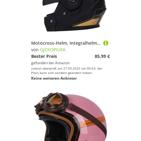
Motocross-Helm, Integralhelm Mit Doppelvisier ECE 22.06 Zertifiziert Motorradhelm Klapphelm Fullface Helm Für Männer Und Frauen I,L/(59~60cm)
von
GJCKOPIUFA
Bester Preis
85,99 €
gefunden bei
Amazon
zuletzt überprüft am 27.09.2025 um 00:03; der
Preis kann sich seitdem geändert haben.
Keine weiteren Anbieter