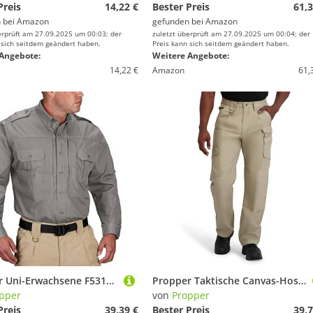
Preis
14,22 €
Bester Preis
61,3
 bei
Amazon
gefunden bei
Amazon
erprüft am 27.09.2025 um 00:03; der
zuletzt überprüft am 27.09.2025 um 00:04; der
 sich seitdem geändert haben.
Preis kann sich seitdem geändert haben.
Angebote:
Weitere Angebote:
14,22 €
Amazon
61,
Propper Uni-Erwachsene F53125 Taktisches Langarmhemd für Herren, GRAU, Mittel
Propper Taktische Canvas-Hose für Herren, Khaki, 44W / 36L
pper
von
Propper
Preis
39,39 €
Bester Preis
39,7