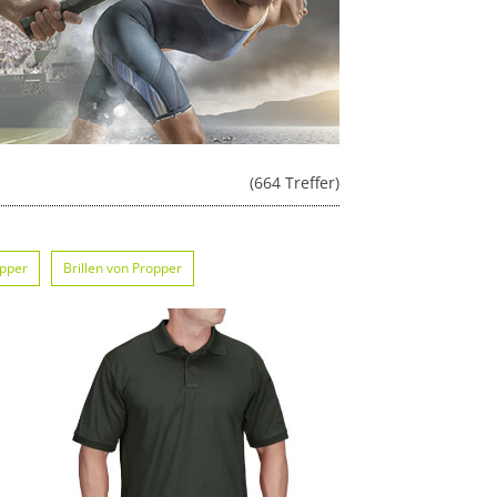
(664 Treffer)
opper
Brillen von Propper