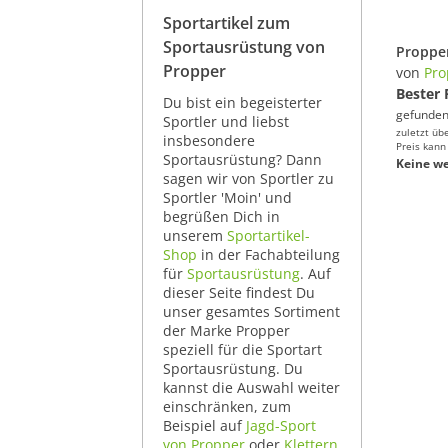
Sportartikel zum
Sportausrüstung von
Propper
von
Pro
Bester 
Du bist ein begeisterter
gefunden
Sportler und liebst
zuletzt üb
insbesondere
Preis kann
Sportausrüstung? Dann
Keine we
sagen wir von Sportler zu
Sportler 'Moin' und
begrüßen Dich in
unserem
Sportartikel-
Shop
in der Fachabteilung
für
Sportausrüstung
. Auf
dieser Seite findest Du
unser gesamtes Sortiment
der Marke Propper
speziell für die Sportart
Sportausrüstung. Du
kannst die Auswahl weiter
einschränken, zum
Beispiel auf
Jagd-Sport
von Propper
oder
Klettern