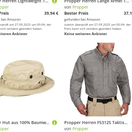
Propper Herren Lightweight Taktische Hose, Khaki, Größe 46 x 37,5
Propper Herren Lange Ärmel Taktisches Hemd, Schwarz, 2X-Large
pper
von
Propper
Preis
39,94 €
Bester Preis
37,1
 bei
Amazon
gefunden bei
Amazon
erprüft am 27.09.2025 um 00:04; der
zuletzt überprüft am 27.09.2025 um 00:04; der
 sich seitdem geändert haben.
Preis kann sich seitdem geändert haben.
iteren Anbieter
Keine weiteren Anbieter
Propper Hut aus 100% Baumwolle - Khaki, Größe 7,75
Propper Herren F53125 Taktisches Hemd Langarm, GRAU, Small Hoch
pper
von
Propper