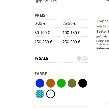
Unisex
PREIS
Propper
0-25 €
25-50 €
von
Pro
Bester 
50-100 €
100-150 €
gefunden
zuletzt üb
150-250 €
250-500 €
Preis kann
Keine we
% SALE
FARBE