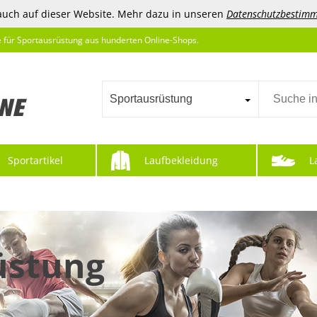
auch auf dieser Website. Mehr dazu in unseren
Datenschutzbestim
e für Sportausrüstung aus hunderten Online-Shops.
Sportausrüstung
Sportartikel
Laufbekleidung
L
üstung