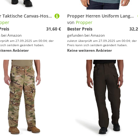
Propper Taktische Canvas-Hose für Herren, Khaki, 30W / 36L
Propper Herren Uniform Langarm Poloshirt, Grau, Größe L
pper
von
Propper
Preis
31,60 €
Bester Preis
32,2
 bei
Amazon
gefunden bei
Amazon
erprüft am 27.09.2025 um 00:04; der
zuletzt überprüft am 27.09.2025 um 00:04; der
 sich seitdem geändert haben.
Preis kann sich seitdem geändert haben.
iteren Anbieter
Keine weiteren Anbieter