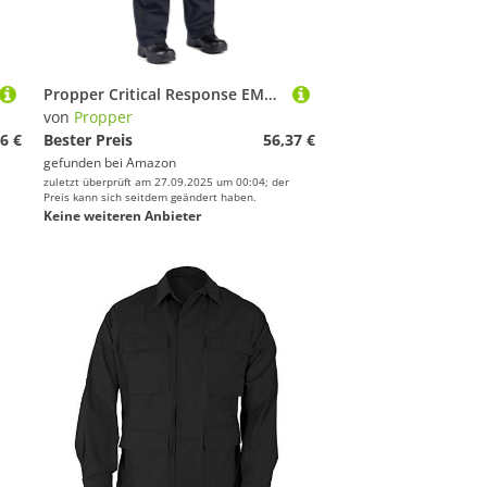
Propper Critical Response EMS Herren-Hose, 65/35 Ripstop, LAPD Navy, B: 142 cm x L: 94 cm
von
Propper
6 €
Bester Preis
56,37 €
gefunden bei
Amazon
zuletzt überprüft am 27.09.2025 um 00:04; der
Preis kann sich seitdem geändert haben.
Keine weiteren Anbieter