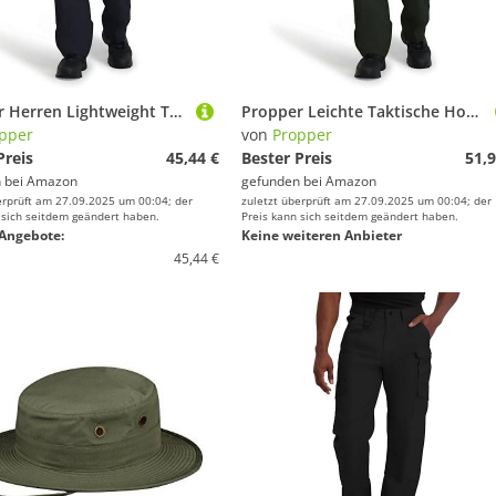
Propper Herren Lightweight Taktische Hose, LAPD Marineblau, Größe 44 x 34
Propper Leichte Taktische Hose für Herren
pper
von
Propper
Preis
45,44 €
Bester Preis
51,9
 bei
Amazon
gefunden bei
Amazon
erprüft am 27.09.2025 um 00:04; der
zuletzt überprüft am 27.09.2025 um 00:04; der
 sich seitdem geändert haben.
Preis kann sich seitdem geändert haben.
Angebote:
Keine weiteren Anbieter
45,44 €