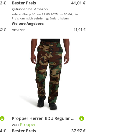
2 €
Bester Preis
41,01 €
gefunden bei
Amazon
zuletzt überprüft am 27.09.2025 um 00:04; der
Preis kann sich seitdem geändert haben.
Weitere Angebote:
32 €
Amazon
41,01 €
Propper Herren BDU Regular Hose, Wälder, 2X-Large
von
Propper
4 €
Bester Preis
37,97 €