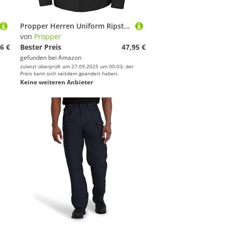
Propper Herren Uniform Ripstop BDU Mantel, Schwarz, 60% Baumwolle, 40% Polyester, XL Tall
von
Propper
6 €
Bester Preis
47,95 €
gefunden bei
Amazon
zuletzt überprüft am 27.09.2025 um 00:03; der
Preis kann sich seitdem geändert haben.
Keine weiteren Anbieter