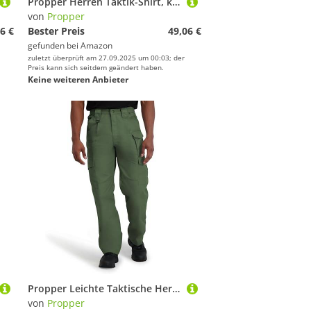
Propper Herren Taktik-Shirt, kurzärmlig, Popeline, Herren, Tactical Shirt - Short Sleeve - Poplin, weiß, Large
von
Propper
6 €
Bester Preis
49,06 €
gefunden bei
Amazon
zuletzt überprüft am 27.09.2025 um 00:03; der
Preis kann sich seitdem geändert haben.
Keine weiteren Anbieter
Propper Leichte Taktische Herrenhose, 34 W x 30 L, Olivgrün
von
Propper