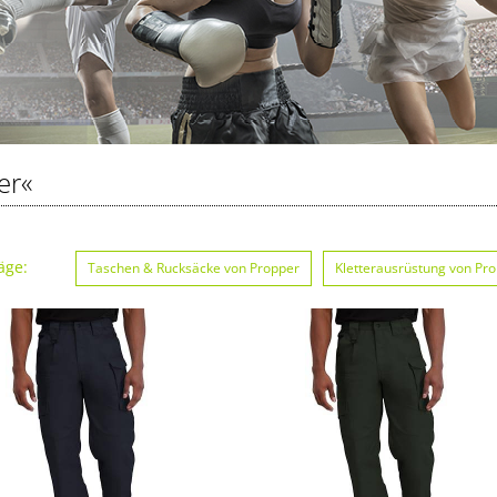
er«
äge:
Taschen & Rucksäcke von Propper
Kletterausrüstung von Pr