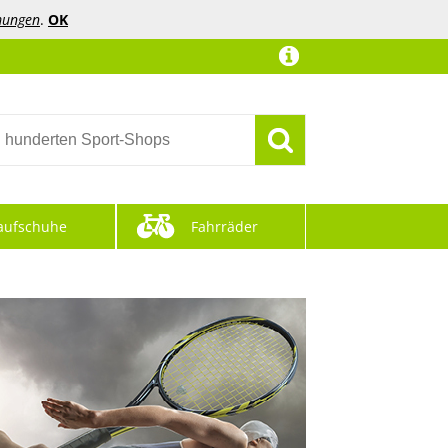
mungen
.
OK
aufschuhe
Fahrräder