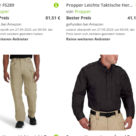
r F5289
Propper Leichte Taktische Herrenhose, 38 W x 36 L, Sheriff Brown
pper
von
Propper
Preis
81,51 €
Bester Preis
41,1
 bei
Amazon
gefunden bei
Amazon
erprüft am 27.09.2025 um 00:04; der
zuletzt überprüft am 27.09.2025 um 00:04; der
 sich seitdem geändert haben.
Preis kann sich seitdem geändert haben.
iteren Anbieter
Keine weiteren Anbieter