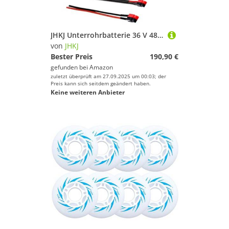
JHKJ Unterrohrbatterie 36 V 48 V 8 Ah 10 Ah 12 Ah Ebike-Unterrohrbatterie 48 V 8 Ah 10 Ah Lithium-Batteriepack mit Ladegerät für Mountainbike-Motor,Anderson,36V 8Ah
von
JHKJ
Bester Preis
190,90 €
gefunden bei
Amazon
zuletzt überprüft am 27.09.2025 um 00:03; der
Preis kann sich seitdem geändert haben.
Keine weiteren Anbieter