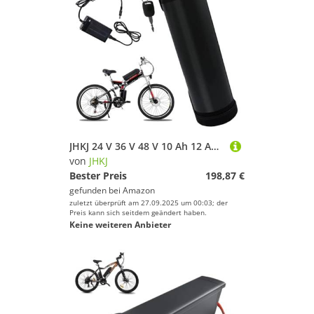
JHKJ 24 V 36 V 48 V 10 Ah 12 Ah 15 Ah 8 Ah 13 Ah 17,5 Ah Flaschenkesselform Ebike-Lithiumbatterie 36 Volt 10 Ah 15 Ah Unterrohrbatterien für Elektrofahrräder mit Ladegerät,36v,10Ah
von
JHKJ
Bester Preis
198,87 €
gefunden bei
Amazon
zuletzt überprüft am 27.09.2025 um 00:03; der
Preis kann sich seitdem geändert haben.
Keine weiteren Anbieter