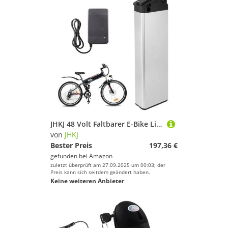
JHKJ 48 Volt Faltbarer E-Bike Lithium Li-Ionen Akku 48V 52V 10Ah 13Ah 15Ah 17,5Ah Elektrofahrrad Pedelec Akku mit Ladegerät für 250-1000W Mountainbike Motor,48v13ah
von
JHKJ
Bester Preis
197,36 €
gefunden bei
Amazon
zuletzt überprüft am 27.09.2025 um 00:03; der
Preis kann sich seitdem geändert haben.
Keine weiteren Anbieter