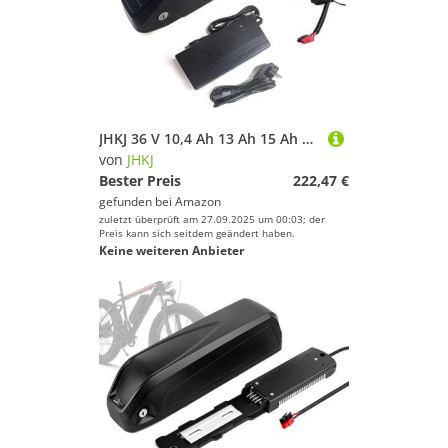
JHKJ 36 V 10,4 Ah 13 Ah 15 Ah 18,2 Ah 23,4 Ah Ebike-Unterrohrbatterie 48 V 10,4 Ah 13 Ah 15 Ah 18,2 Ah Lithium-Li-Ionen-Batterie für Mountain Electric Bicycle mit Ladegerät,Anderson,36V 18.2Ah
von
JHKJ
Bester Preis
222,47 €
gefunden bei
Amazon
zuletzt überprüft am 27.09.2025 um 00:03; der
Preis kann sich seitdem geändert haben.
Keine weiteren Anbieter