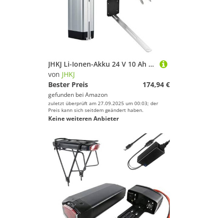
JHKJ Li-Ionen-Akku 24 V 10 Ah Ebike-Akkus 36 V 15 Ah Eingebauter Lithium-Akku 48 V 10,4 Ah Klappakku mit Ladegerät für 240 W-630 W Motor-Kits,36v10.4ah
von
JHKJ
Bester Preis
174,94 €
gefunden bei
Amazon
zuletzt überprüft am 27.09.2025 um 00:03; der
Preis kann sich seitdem geändert haben.
Keine weiteren Anbieter