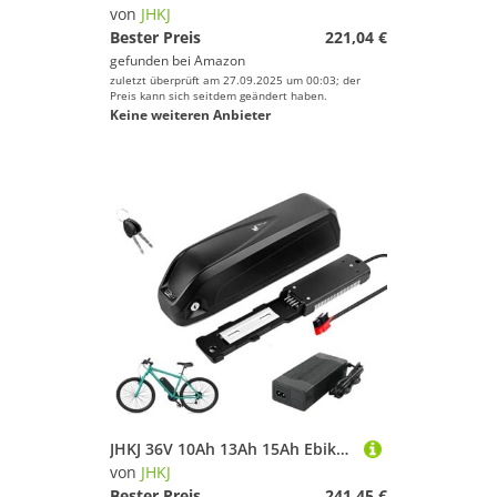
von
JHKJ
Bester Preis
221,04 €
gefunden bei
Amazon
zuletzt überprüft am 27.09.2025 um 00:03; der
Preis kann sich seitdem geändert haben.
Keine weiteren Anbieter
JHKJ 36V 10Ah 13Ah 15Ah Ebike Unterrohr Batterien 48V 10Ah 15Ah 17,5 Ah Faltrad Batterie 52V 13Ah 15Ah Elektrische Mountainbike Batterie mit Ladegerät,Anderson,48V15Ah
von
JHKJ
Bester Preis
241,45 €