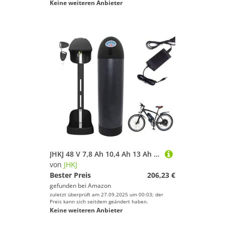
Keine weiteren Anbieter
JHKJ 48 V 7,8 Ah 10,4 Ah 13 Ah E-Bike-Lithium-Ionen-Akku 36 V 7,8 Ah 10,4 Ah 14 Ah 15,6 Ah Flaschenkessel-Form Lithium-Akku-Ersatz mit Ladegerät für 0–650 W Mountainbike-Motor,36v,14Ah
von
JHKJ
Bester Preis
206,23 €
gefunden bei
Amazon
zuletzt überprüft am 27.09.2025 um 00:03; der
Preis kann sich seitdem geändert haben.
Keine weiteren Anbieter