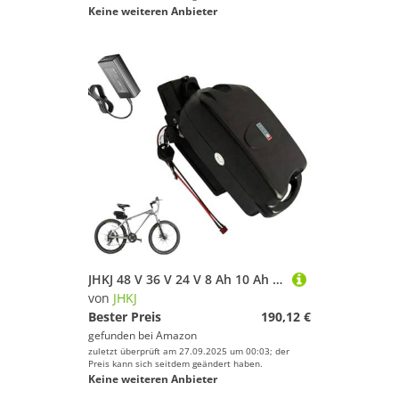
Keine weiteren Anbieter
JHKJ 48 V 36 V 24 V 8 Ah 10 Ah 13 Ah 15 Ah 18 Ah 20 Ah 25 Ah Ebike Lithium-Ionen-Akku 48 V Froschform Sattelstützenakkus mit Ladegerät,24v,13Ah
von
JHKJ
Bester Preis
190,12 €
gefunden bei
Amazon
zuletzt überprüft am 27.09.2025 um 00:03; der
Preis kann sich seitdem geändert haben.
Keine weiteren Anbieter