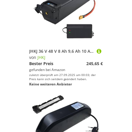
JHKJ 36 V 48 V 8 Ah 9,6 Ah 10 Ah 12,8 Ah Ebike-Unterrohr-Lithium-Ionen-Akku 36 Volt 48 Volt Mountainbike wiederaufladbarer Lithium-Ionen-Akku mit Ladegerät,36v,12.8Ah
von
JHKJ
Bester Preis
245,65 €
gefunden bei
Amazon
zuletzt überprüft am 27.09.2025 um 00:03; der
Preis kann sich seitdem geändert haben.
Keine weiteren Anbieter