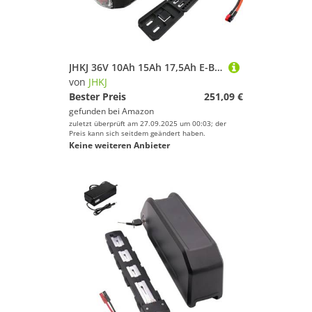
JHKJ 36V 10Ah 15Ah 17,5Ah E-Bike-Akku mit Gepäckträger 48V 10Ah 12Ah 14Ah Gepäckträger Lithium-Ionen-Akkupack mit Gepäckträger und Ladegerät,48v,10Ah
von
JHKJ
Bester Preis
251,09 €
gefunden bei
Amazon
zuletzt überprüft am 27.09.2025 um 00:03; der
Preis kann sich seitdem geändert haben.
Keine weiteren Anbieter