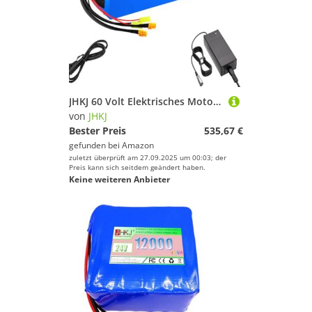
JHKJ 60 Volt Elektrisches Motorrad Ebike Lithium-Batteriepack 60V 12Ah 15Ah 18Ah 21Ah 25Ah 27Ah 30Ah 33Ah 40Ah 50Ah Lithium-Ionen-Ersatzbatterie mit Ladegerät,60v,40Ah
von
JHKJ
Bester Preis
535,67 €
gefunden bei
Amazon
zuletzt überprüft am 27.09.2025 um 00:03; der
Preis kann sich seitdem geändert haben.
Keine weiteren Anbieter