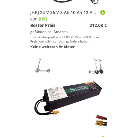
JHKJ 24 V 36 V 8 Ah 10 Ah 12 Ah 15 Ah Faltbare Ebike-Lithiumbatterie 24 Volt Elektrorollstuhl-Lithiumbatterie mit Ladegerät Sattelstützen-Lithiumbatterien,24v,15Ah
von
JHKJ
Bester Preis
212,03 €
gefunden bei
Amazon
zuletzt überprüft am 27.09.2025 um 00:03; der
Preis kann sich seitdem geändert haben.
Keine weiteren Anbieter