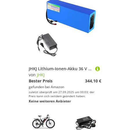
JHKJ Lithium-Ionen-Akku 36 V 30 Ah, austauschbare Akkus 48 V 35 Ah, PVC-Lithium-Akku 60 V 40 Ah, wiederaufladbare Akkus für 540 W–2400 W Motor-Kits,48v30ah
von
JHKJ
Bester Preis
344,10 €
gefunden bei
Amazon
zuletzt überprüft am 27.09.2025 um 00:03; der
Preis kann sich seitdem geändert haben.
Keine weiteren Anbieter