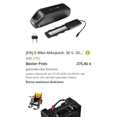
JHKJ E-Bike-Akkupack, 36 V, 20 Ah, Unterrohrakku, 48 V, 15 Ah, Li-Ionen-Akkus mit Ladegerät und Schalter für 720 W-1000 W Motorumbausätze,Anderson 48v15ah
von
JHKJ
Bester Preis
275,86 €
gefunden bei
Amazon
zuletzt überprüft am 27.09.2025 um 00:03; der
Preis kann sich seitdem geändert haben.
Keine weiteren Anbieter