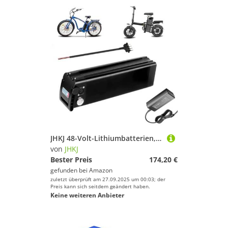
JHKJ 48-Volt-Lithiumbatterien, 48 V, 8 Ah, 10 Ah, 13 Ah, 15 Ah, 17,5 Ah, 20 Ah, Ersatz-Lithium-Ionen-Akku für Faltbare E-Bikes mit Ladegerät und 4-poligem Anschluss,48v,8Ah
von
JHKJ
Bester Preis
174,20 €
gefunden bei
Amazon
zuletzt überprüft am 27.09.2025 um 00:03; der
Preis kann sich seitdem geändert haben.
Keine weiteren Anbieter