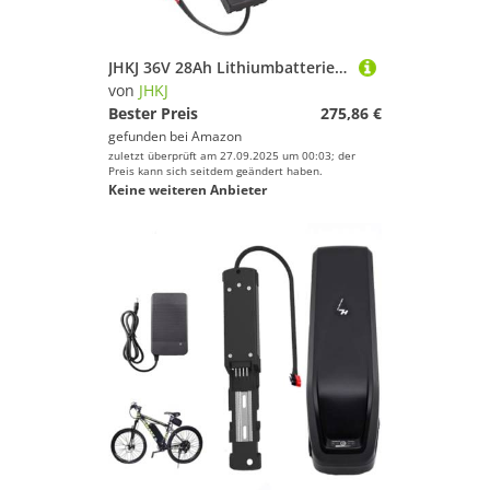
JHKJ 36V 28Ah Lithiumbatterie 48V 21Ah Elektrofahrrad-Lithiumbatterie mit Leistungsanzeige Elektrofahrradbatterien für 720W-1000W Motorkits,Anderson 48v15ah
von
JHKJ
Bester Preis
275,86 €
gefunden bei
Amazon
zuletzt überprüft am 27.09.2025 um 00:03; der
Preis kann sich seitdem geändert haben.
Keine weiteren Anbieter