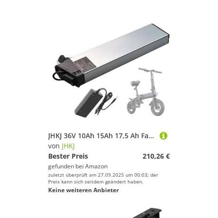
JHKJ 36V 10Ah 15Ah 17,5 Ah Faltrad Batterie 48V 8Ah 10Ah 12Ah 14Ah E-Bike Lithium-ionen Batterie für Elektrische Fahrrad Roller,36v15ah
von
JHKJ
Bester Preis
210,26 €
gefunden bei
Amazon
zuletzt überprüft am 27.09.2025 um 00:03; der
Preis kann sich seitdem geändert haben.
Keine weiteren Anbieter