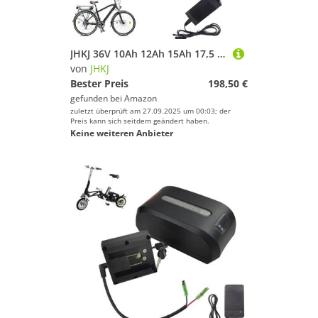
JHKJ 36V 10Ah 12Ah 15Ah 17,5 Ah Gepäckträger Ebike Lithium-Batterie 48V 10Ah 12Ah 14Ah Elektrische Fahrrad Batterien mit Ladegerät für Mountainbike Motor,Anderson,36V 10Ah
von
JHKJ
Bester Preis
198,50 €
gefunden bei
Amazon
zuletzt überprüft am 27.09.2025 um 00:03; der
Preis kann sich seitdem geändert haben.
Keine weiteren Anbieter