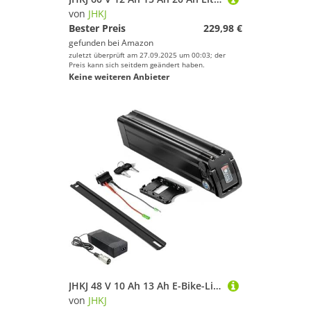
von
JHKJ
Bester Preis
229,98 €
gefunden bei
Amazon
zuletzt überprüft am 27.09.2025 um 00:03; der
Preis kann sich seitdem geändert haben.
Keine weiteren Anbieter
JHKJ 48 V 10 Ah 13 Ah E-Bike-Lithiumbatterie 36 V 10 Ah 13 Ah 15 Ah Faltbares E-Bike Herausnehmbare Batterie für Elektrofahrräder mit Ladegerät für 0–700 W City-Pendlermotoren,4pin,36V10Ah
von
JHKJ