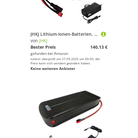
JHKJ Lithium-Ionen-Batterien, 24 V, 12 Ah, PVC-Lithiumbatterie für 50 W-288 W-Motorumbausätze, 24 V-Rollstuhlbatterie mit Ladegerät,T Port 24v12ah
von
JHKJ
Bester Preis
140,13 €
gefunden bei
Amazon
zuletzt überprüft am 27.09.2025 um 00:03; der
Preis kann sich seitdem geändert haben.
Keine weiteren Anbieter