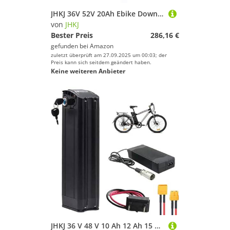
JHKJ 36V 52V 20Ah Ebike Downtube Lithium Li-Ionen-Akku 48V 16Ah 20Ah Elektrofahrradakku mit Ladegerät für 0-1200W Mountainbike-Motor,Anderson,52V 18Ah
von
JHKJ
Bester Preis
286,16 €
gefunden bei
Amazon
zuletzt überprüft am 27.09.2025 um 00:03; der
Preis kann sich seitdem geändert haben.
Keine weiteren Anbieter
JHKJ 36 V 48 V 10 Ah 12 Ah 15 Ah E-Bike-Lithiumbatterie 24 V 10 Ah 13 Ah 15 Ah Elektrofahrradbatterie mit BMS-Schutzplatine und Ladegerät für 250 W 350 W 500 W 750 W Motor,24v13ah