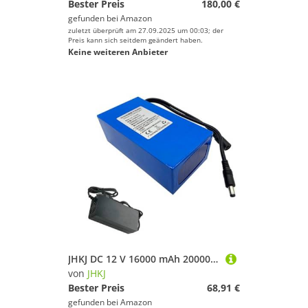
Bester Preis
180,00 €
gefunden bei
Amazon
zuletzt überprüft am 27.09.2025 um 00:03; der
Preis kann sich seitdem geändert haben.
Keine weiteren Anbieter
JHKJ DC 12 V 16000 mAh 20000 mAh 24000 mAh wiederaufladbarer Lithium-Polymer-Akku mit Ladegerät für 12 V Elektrogeräte, Kamera, LED-Lichtleiste,12v,16000mAh
von
JHKJ
Bester Preis
68,91 €
gefunden bei
Amazon