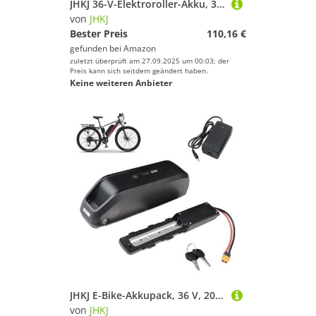
JHKJ 36-V-Elektroroller-Akku, 36 V, 6 Ah, 7,5 Ah, 7,8 Ah, 8,7 Ah, Scooter-Lithium-Li-Ionen-Akku, Ersatzzubehör für die eingebauten Akkus des M365-Scooters,36v,7.8Ah
von
JHKJ
Bester Preis
110,16 €
gefunden bei
Amazon
zuletzt überprüft am 27.09.2025 um 00:03; der
Preis kann sich seitdem geändert haben.
Keine weiteren Anbieter
JHKJ E-Bike-Akkupack, 36 V, 20 Ah, Unterrohrakku, 48 V, 15 Ah, Li-Ionen-Akkus mit Ladegerät und Schalter für 720 W-1000 W Motorumbausätze,Xt60 48v21ah
von
JHKJ