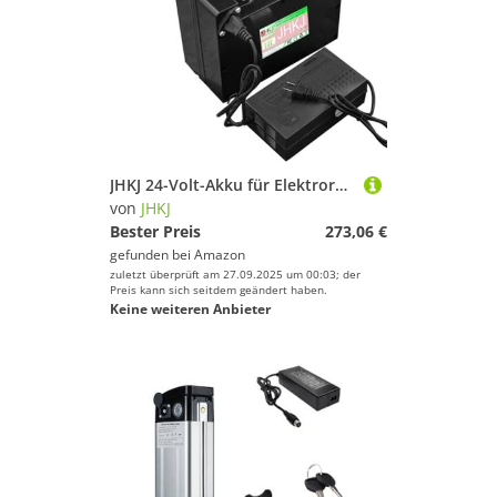
JHKJ 24-Volt-Akku für Elektrorollstühle, 24 V, 10 Ah, 12 Ah, 15 Ah, 18 Ah, 20 Ah, 25 Ah, 30 Ah, 35 Ah, 40 Ah, 45 Ah, 50 Ah, Lithium-Ionen-Akku mit Ladegerät und Anderson-Stecker,24v,30Ah
von
JHKJ
Bester Preis
273,06 €
gefunden bei
Amazon
zuletzt überprüft am 27.09.2025 um 00:03; der
Preis kann sich seitdem geändert haben.
Keine weiteren Anbieter