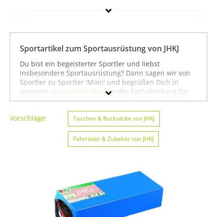
JHKJ
Geschlecht
Sportartikel zum Sportausrüstung von JHKJ
Preis
Du bist ein begeisterter Sportler und liebst
insbesondere Sportausrüstung? Dann sagen wir von
Farbe
Sportler zu Sportler 'Moin' und begrüßen Dich in
unserem
Sportartikel-Shop
in der Fachabteilung für
Sportausrüstung
. Auf dieser Seite findest Du unser
gesamtes Sortiment der Marke JHKJ speziell für die
Vorschläge:
Sportart Sportausrüstung. Du kannst die Auswahl
Taschen & Rucksäcke von JHKJ
weiter einschränken, zum Beispiel auf
Inline-Skates &
Rollschuhe von JHKJ
oder
Radsport von JHKJ
. Wenn Du
Fahrräder & Zubehör von JHKJ
dagegen nicht gezielt für die Sportart
Sportausrüstung suchst, kannst Du Dich auch auf
unserer Seite mit sämtlichen Sportartikeln von
JHKJ
umsehen. Wir hoffen, dass Du bei uns findest, was Du
suchst, und wünschen Dir weiter viel Spaß und Erfolg
beim Sportausrüstung!