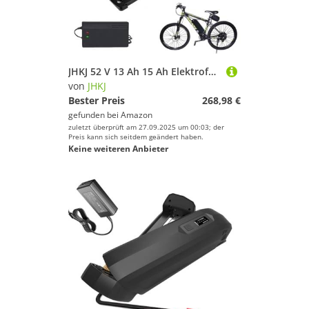
JHKJ 52 V 13 Ah 15 Ah Elektrofahrradakku 36 V 48 V 10 Ah 15 Ah 16 Ah 18 Ah 20 Ah Ebike-Unterrohr-Lithium-Li-Ionen-Akku mit 4-poliger Bodenplatte, Ladegerät,Anderson,48V 17.5Ah
von
JHKJ
Bester Preis
268,98 €
gefunden bei
Amazon
zuletzt überprüft am 27.09.2025 um 00:03; der
Preis kann sich seitdem geändert haben.
Keine weiteren Anbieter