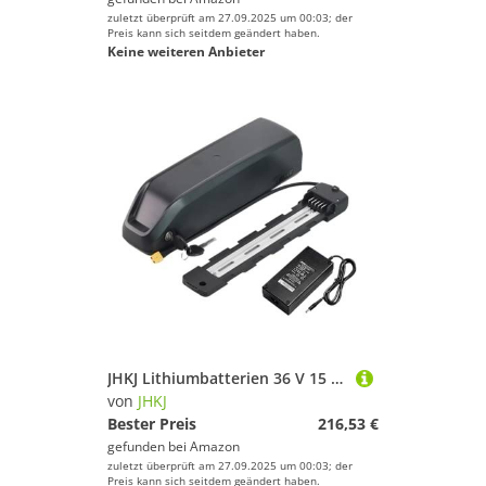
zuletzt überprüft am 27.09.2025 um 00:03; der
Preis kann sich seitdem geändert haben.
Keine weiteren Anbieter
JHKJ Lithiumbatterien 36 V 15 Ah Mountainbike-Batterie 48 V 10 Ah Unterrohrbatterie 52 V 12 Ah Elektrofahrradbatterien mit Ladegerät und Schalter für 450 W-720 W Motor,Xt60 52v12ah
von
JHKJ
Bester Preis
216,53 €
gefunden bei
Amazon
zuletzt überprüft am 27.09.2025 um 00:03; der
Preis kann sich seitdem geändert haben.