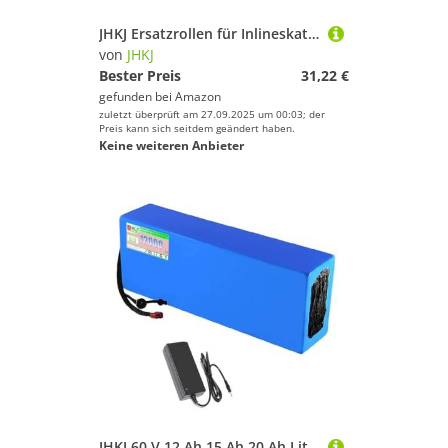
JHKJ Ersatzrollen für Inlineskates, 72 mm, 76 mm, 80 mm, mit LED-Licht, leuchtende Rollen, Blau, 80 mm
von
JHKJ
Bester Preis
31,22 €
gefunden bei
Amazon
zuletzt überprüft am 27.09.2025 um 00:03; der
Preis kann sich seitdem geändert haben.
Keine weiteren Anbieter
JHKJ 60 V 12 Ah 15 Ah 20 Ah Lithium-Ionen-Akku 60 V 25 Ah 30 Ah Ebike-Akkupack für 720 W-1800 W Elektroroller-Motorumbausätze mit Ladegerät,60v12ah