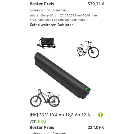
Bester Preis
539,31 €
gefunden bei
Amazon
zuletzt überprüft am 27.09.2025 um 00:03; der
Preis kann sich seitdem geändert haben.
Keine weiteren Anbieter
JHKJ 36 V 10,4 Ah 12,8 Ah 12 Ah 13,6 Ah 14 Ah E-Bike Lithium Li-Ionen-Akku 36 Volt Unterrohr im Inneren versteckte Batterie für elektrischen Mountainbike-Motor,36v,13.6Ah
von
JHKJ
Bester Preis
234,09 €
gefunden bei
Amazon