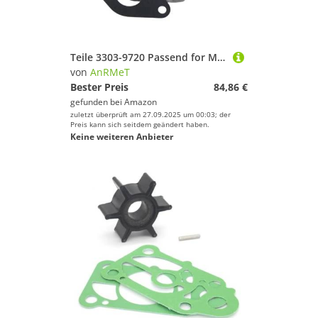
Teile 3303-9720 Passend for Me-r 4HP 5HP 2-Takt-Außenborder-Vergaser mit Dichtung Bootsmotor 9720 3303-812648 812648T
von
AnRMeT
Bester Preis
84,86 €
gefunden bei
Amazon
zuletzt überprüft am 27.09.2025 um 00:03; der
Preis kann sich seitdem geändert haben.
Keine weiteren Anbieter