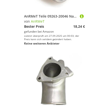
AnRMeT Teile 09263-20046 Nadellager B1316 for Suz 2-Takt DT25-40 25 PS 30 PS 40 PS Bootsmotor Größe 20,6 * 27 * 25,4 mm Motorzubehör
von
AnRMeT
Bester Preis
18,24 €
gefunden bei
Amazon
zuletzt überprüft am 27.09.2025 um 00:03; der
Preis kann sich seitdem geändert haben.
Keine weiteren Anbieter