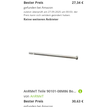
Bester Preis
27,34 €
gefunden bei
Amazon
zuletzt überprüft am 27.09.2025 um 00:03; der
Preis kann sich seitdem geändert haben.
Keine weiteren Anbieter
AnRMeT Teile 90101-08M86 Bolzen for YA Außenbordmotor 2T 25HP 40HP 50HP F25 F40 F50
von
AnRMeT
Bester Preis
30,63 €
gefunden bei
Amazon