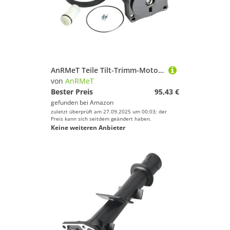
AnRMeT Teile Tilt-Trimm-Motor 36120-ZY3-013 12V Fit for HD-Bootsmotor 75HP-225HP 36120-ZY3-013 36120-ZY3-023 36120-ZY9-013 Zubehörteile
von
AnRMeT
Bester Preis
95,43 €
gefunden bei
Amazon
zuletzt überprüft am 27.09.2025 um 00:03; der
Preis kann sich seitdem geändert haben.
Keine weiteren Anbieter