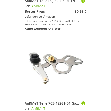
AnRMeT Teile 69J-82563-01 Trim Tilt Switch Assy for YA 4 Hub 20-70HP 115 150 200 225 300 HP Außenbordmotoren 69J-82563 69J-82563-01-00
von
AnRMeT
Bester Preis
30,59 €
gefunden bei
Amazon
zuletzt überprüft am 27.09.2025 um 00:03; der
Preis kann sich seitdem geändert haben.
Keine weiteren Anbieter
AnRMeT Teile 703-48261-01 Gashebel (Zum Öffnen drücken) for YA Boot Motor Control Box 703-48261 703-48261-11
von
AnRMeT