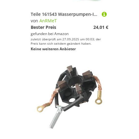
Teile 161543 Wasserpumpen-Impeller-Kit mit Dichtung und Schlüsselstift for Me-r 2,5 3, PS Außenbordmotor 47-16154 18-3098
von
AnRMeT
Bester Preis
24,01 €
gefunden bei
Amazon
zuletzt überprüft am 27.09.2025 um 00:03; der
Preis kann sich seitdem geändert haben.
Keine weiteren Anbieter