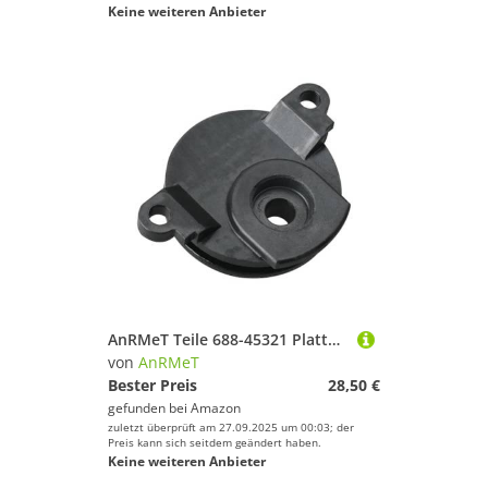
Keine weiteren Anbieter
AnRMeT Teile 688-45321 Platte, schaltstange Abdeckung for YA Boot Motor 60-100HP FT60 FT50 F75 688-45321-00 Zubehör Teile
von
AnRMeT
Bester Preis
28,50 €
gefunden bei
Amazon
zuletzt überprüft am 27.09.2025 um 00:03; der
Preis kann sich seitdem geändert haben.
Keine weiteren Anbieter