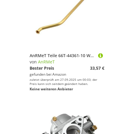
AnRMeT Teile 66T-44361-10 Wasser Rohr for YA 40HP Außenbordmotor 66T-44361-10-00 66T443611000 Zubehör Ersetzt
von
AnRMeT
Bester Preis
33,57 €
gefunden bei
Amazon
zuletzt überprüft am 27.09.2025 um 00:03; der
Preis kann sich seitdem geändert haben.
Keine weiteren Anbieter