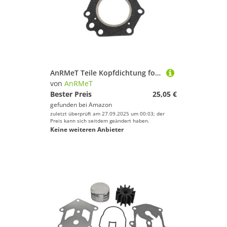
AnRMeT Teile Kopfdichtung for Jo-h OC 5,6 HP 18-2961 ersetzt 329103 306204
von
AnRMeT
Bester Preis
25,05 €
gefunden bei
Amazon
zuletzt überprüft am 27.09.2025 um 00:03; der
Preis kann sich seitdem geändert haben.
Keine weiteren Anbieter