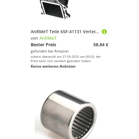
AnRMeT Teile 65F-41131 Verteiler Auspuff for YA Außenbordmotor Par Hid Seap HDX 2T 9,9 HP 15HP;63V-41131 T15-04000027 Zubehör
von
AnRMeT
Bester Preis
58,84 €
gefunden bei
Amazon
zuletzt überprüft am 27.09.2025 um 00:03; der
Preis kann sich seitdem geändert haben.
Keine weiteren Anbieter