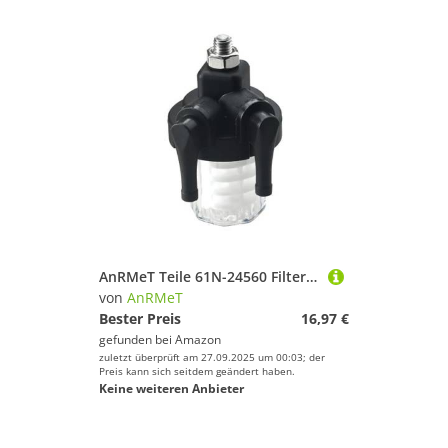
AnRMeT Teile 61N-24560 Filter Assy for YA Außenbordmotor 2T 5-90HP 4T F9.9-F50 61N-24560-10 Bootsmotor ersetzt Teile
von
AnRMeT
Bester Preis
16,97 €
gefunden bei
Amazon
zuletzt überprüft am 27.09.2025 um 00:03; der
Preis kann sich seitdem geändert haben.
Keine weiteren Anbieter