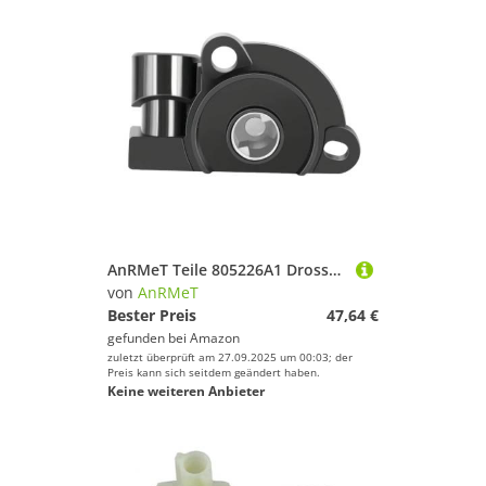
AnRMeT Teile 805226A1 Drosselklappensensor for Mr Sterndrive 5.0 .7 .4 8.2 L V8 Vl-o Innenbordmotoren 3855184 17087400
von
AnRMeT
Bester Preis
47,64 €
gefunden bei
Amazon
zuletzt überprüft am 27.09.2025 um 00:03; der
Preis kann sich seitdem geändert haben.
Keine weiteren Anbieter