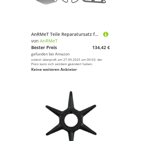
AnRMeT Teile Reparatursatz for Außenbordwasserpumpe mit Laufrad for OC 3854661 987253 987743 0987176 03853654 18-3469
von
AnRMeT
Bester Preis
134,42 €
gefunden bei
Amazon
zuletzt überprüft am 27.09.2025 um 00:03; der
Preis kann sich seitdem geändert haben.
Keine weiteren Anbieter