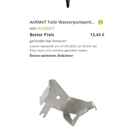
AnRMeT Teile Wasserpumpenlaufrad 689-44352-00 for YA 2 Hub 25HP 30HP 25/30A Bootsmotor 689-44352 689-44352-02 Zubehör
von
AnRMeT
Bester Preis
13,43 €
gefunden bei
Amazon
zuletzt überprüft am 27.09.2025 um 00:03; der
Preis kann sich seitdem geändert haben.
Keine weiteren Anbieter