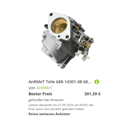
AnRMeT Teile 688-14301-08 688-14302-08 688-14303-08 Vergaserbausatz for YA 2-Takt 50HP 75HP 85HP Bootsmotor
von
AnRMeT
Bester Preis
301,39 €
gefunden bei
Amazon
zuletzt überprüft am 27.09.2025 um 00:03; der
Preis kann sich seitdem geändert haben.
Keine weiteren Anbieter