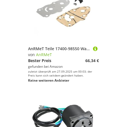
AnRMeT Teile 17400-98550 Wasserpumpen-Laufradsatz passend for Szk Außenbordmotor DT6 DT8 17400-98551 ersetzt 18-3259
von
AnRMeT
Bester Preis
66,34 €
gefunden bei
Amazon
zuletzt überprüft am 27.09.2025 um 00:03; der
Preis kann sich seitdem geändert haben.
Keine weiteren Anbieter