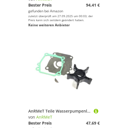
Bester Preis
94,41 €
gefunden bei
Amazon
zuletzt überprüft am 27.09.2025 um 00:03; der
Preis kann sich seitdem geändert haben.
Keine weiteren Anbieter
AnRMeT Teile Wasserpumpenlaufradsatz 17400-90J20 Passend for Szk Außenbordmotor DF 90 115 140 17400-90J00 17400-90J01 17400-90J10 17400-90J11
von
AnRMeT
Bester Preis
47,69 €