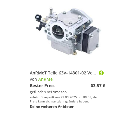
AnRMeT Teile 63V-14301-02 Vergaser Carb Assy 63V-14301-00 for YA Außenbordboot 9.9HP 15HP 63V-14301-00-00 18-34603
von
AnRMeT
Bester Preis
63,57 €
gefunden bei
Amazon
zuletzt überprüft am 27.09.2025 um 00:03; der
Preis kann sich seitdem geändert haben.
Keine weiteren Anbieter