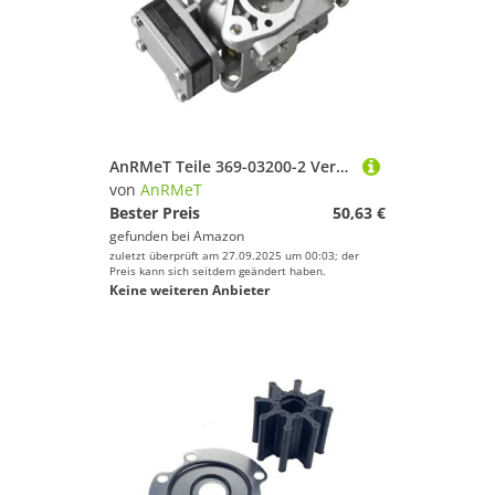
AnRMeT Teile 369-03200-2 Vergaser for to-h NI-s 5HP M5B M5BS Bootsmotor 2-Takt 369-03200 ersetzt Teile
von
AnRMeT
Bester Preis
50,63 €
gefunden bei
Amazon
zuletzt überprüft am 27.09.2025 um 00:03; der
Preis kann sich seitdem geändert haben.
Keine weiteren Anbieter