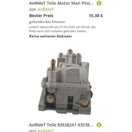
AnRMeT Teile Motor Mari Pinsel Halter 66T-81840 for YA Starter Motor 40HP E40X E40XMH 40XWT 40XWH 66T-81840-00-00 Ersetzt Teile
von
AnRMeT
Bester Preis
15,38 €
gefunden bei
Amazon
zuletzt überprüft am 27.09.2025 um 00:03; der
Preis kann sich seitdem geändert haben.
Keine weiteren Anbieter
AnRMeT Teile 835382A1 835382T3 Fit Me-r 9. HP 13,5 15 4 Takt Außenborder Vergaser Montage Boot Motor 3323-835382T04
von
AnRMeT