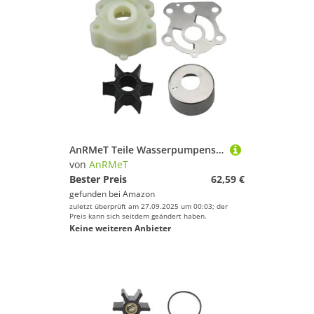
AnRMeT Teile Wasserpumpensatz for YA Außenbordmotor 60HP-90HP 688-44311-01 688-44322-00 688-44323-00 688-44352-00
von
AnRMeT
Bester Preis
62,59 €
gefunden bei
Amazon
zuletzt überprüft am 27.09.2025 um 00:03; der
Preis kann sich seitdem geändert haben.
Keine weiteren Anbieter