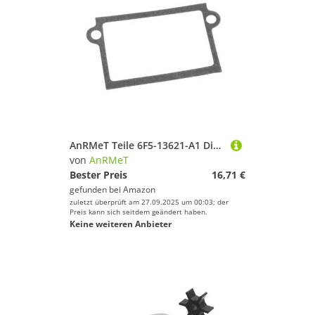
AnRMeT Teile 6F5-13621-A1 Dichtung for YA 40hp Bootsmotor 6F5-13621-00 6F5-13621-A0 T36-04030101 Motorteile
von
AnRMeT
Bester Preis
16,71 €
gefunden bei
Amazon
zuletzt überprüft am 27.09.2025 um 00:03; der
Preis kann sich seitdem geändert haben.
Keine weiteren Anbieter