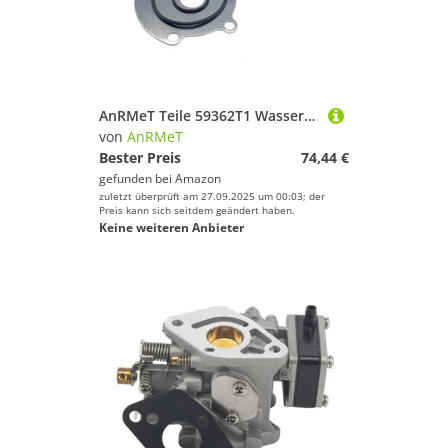
AnRMeT Teile 59362T1 Wasserpumpenlaufrad-Service-Kit Passend for Heckantrieb-Innenbordmotor 4,3 l – 9,1 l V6 V8 59362
von
AnRMeT
Bester Preis
74,44 €
gefunden bei
Amazon
zuletzt überprüft am 27.09.2025 um 00:03; der
Preis kann sich seitdem geändert haben.
Keine weiteren Anbieter