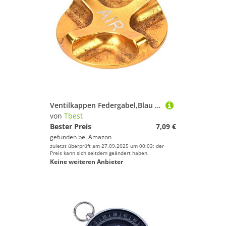
Ventilkappen Federgabel,Blau Eloxierte Teile Vorne Aus Aluminium Für Umgekehrte Gabeln Auf Float Rc2 Stoßdämpfer,Radfahren,Fahrradfedergabel Aus Aluminiumlegierung,Luftdichte
von
Tbest
Bester Preis
7,09 €
gefunden bei
Amazon
zuletzt überprüft am 27.09.2025 um 00:03; der
Preis kann sich seitdem geändert haben.
Keine weiteren Anbieter