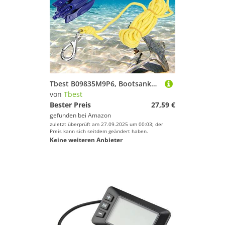
Tbest B09835M9P6, Bootsanker Faltbar,Bootsanker Faltbar,Marine-Anker,Langlebiges Aluminium,Faltbar,Aufblasbares Boot,Kanu,Kajak,Anker,Seilschnalle,Zubehör
von
Tbest
Bester Preis
27,59 €
gefunden bei
Amazon
zuletzt überprüft am 27.09.2025 um 00:03; der
Preis kann sich seitdem geändert haben.
Keine weiteren Anbieter