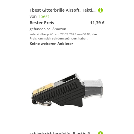
Tbest Gitterbrille Airsoft, Taktische Schutzbrille,53 Mm,Airsoft,Mesh,Schutzbrille,Verstellbar,Aus Metall,Augenschutz,Mit Verstellbarem Riemen,Ersatz Für Tactiq
von
Tbest
Bester Preis
11,39 €
gefunden bei
Amazon
zuletzt überprüft am 27.09.2025 um 00:03; der
Preis kann sich seitdem geändert haben.
Keine weiteren Anbieter
schiedsrichterpfeife, Plastic Referee Whistle Valk-Ee-N,Black,Schiedsrichter Pfeife,Grip,Professional Schiedsrichterpfeife,Referee Professional Whistle,Dolphin F Whistle Basketball Sports Refere