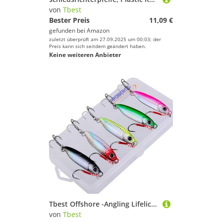
von
Tbest
Bester Preis
11,09 €
gefunden bei
Amazon
zuletzt überprüft am 27.09.2025 um 00:03; der
Preis kann sich seitdem geändert haben.
Keine weiteren Anbieter
Tbest Offshore -Angling Lifelicy Fishing Lure Set für Trolling -Bootsfischen mit Aufbewahrungsbox für Süßwasser und Salzwasserfischereienthusiasten (15g)
von
Tbest