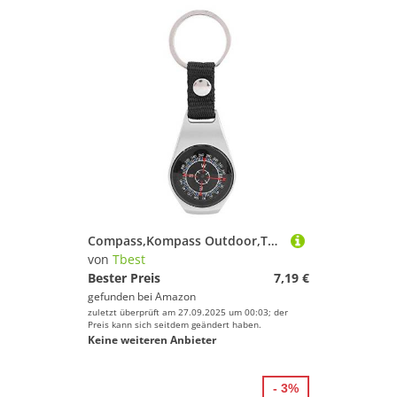
Compass,Kompass Outdoor,Taschenkompass Wasserdicht Cam Wandern Pocket Compass,Robuste Zink-Legierung Professionelle Handheld-Kompass Für Outdoor Cam Motoring Bootfahren Backpacking Bergsteigen
von
Tbest
Bester Preis
7,19 €
gefunden bei
Amazon
zuletzt überprüft am 27.09.2025 um 00:03; der
Preis kann sich seitdem geändert haben.
Keine weiteren Anbieter
- 3%