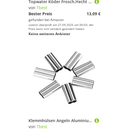
Topwater Köder Frosch,Hecht Köder Frosch,Fischköder Plastik Köder Künstlicher Köder,Köder des Bionischen Nebels 5Pcs / Box,Die Kurbel-Köder-Haken-Gerät-Köder Für Fischen
von
Tbest
Bester Preis
13,09 €
gefunden bei
Amazon
zuletzt überprüft am 27.09.2025 um 00:03; der
Preis kann sich seitdem geändert haben.
Keine weiteren Anbieter
Klemmhülsen Angeln Aluminium Crimpen Loop Sleeve Angeln, 200 Stück Double Barrel Sleeves Angeln Draht Ärmel Angelschnur Tube er Sleeves Kupferrohr-Anschluss(1.6mm*10mm)
von
Tbest