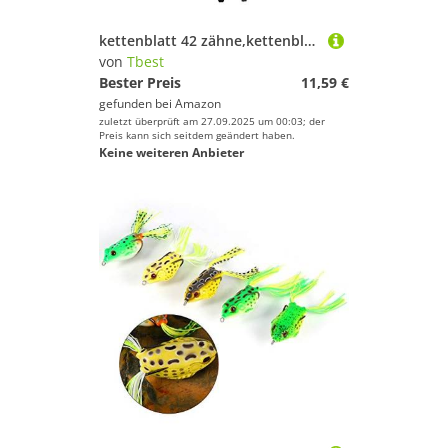
kettenblatt 42 zähne,kettenblatt 96 bcd, Kettenblatt Schmales Breites Kettenblatt 104 BCD BMX Moutain Fahrrad Kettenblatt Kettenblattschutz Einzelne Geschwindigkeits Kurbel
von
Tbest
Bester Preis
11,59 €
gefunden bei
Amazon
zuletzt überprüft am 27.09.2025 um 00:03; der
Preis kann sich seitdem geändert haben.
Keine weiteren Anbieter