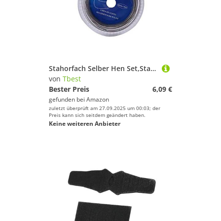
Stahorfach Selber Hen Set,Stahldraht Angeln,chnur Drahtführer Edelstahl Lure,chnur Edelstahl,Fistahldraht,5 Typen 10 M 7 Stränge Geflochtener Vorfach Seeehldraht Mit nststoff Überzogen(30 Lbs)
von
Tbest
Bester Preis
6,09 €
gefunden bei
Amazon
zuletzt überprüft am 27.09.2025 um 00:03; der
Preis kann sich seitdem geändert haben.
Keine weiteren Anbieter