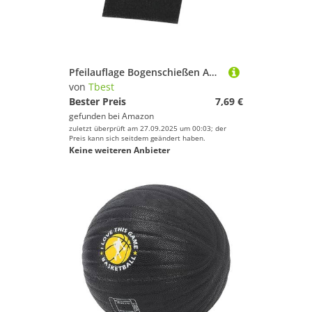
Pfeilauflage Bogenschießen Aufkleber Anti-Rutsch-Aufkleber-Set, 2set / 4pcs Bogenschießen Rest Compoundbogen Schießen Jagd Zubehör für QAD HDX Drop Weg Rest
von
Tbest
Bester Preis
7,69 €
gefunden bei
Amazon
zuletzt überprüft am 27.09.2025 um 00:03; der
Preis kann sich seitdem geändert haben.
Keine weiteren Anbieter