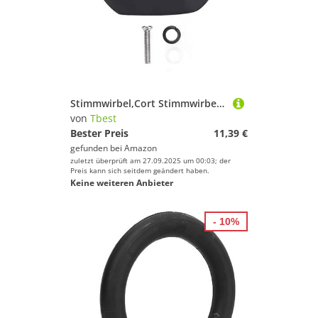
Springseile
Kletterausrüstung von Tbest
Taschen & Rucksäcke
Handschuhe von Tbest
Helme von Tbest
Tore & Körbe
Wassersportausrüstung
Schläger & Stöcke von Tbest
Wintersportausrüstung
Sportuhren von Tbest
Zelte
Stimmwirbel,Cort Stimmwirbel,Gitarren Mechaniken Knöpfe Stimmwirbel Button Hine Head,6Pcs Gitarre Tuning Peg Tasten Tuning Key Tasten Maschinen-Kopf Ersatzteile Klassische Gitarren-Tuner Tasten (#3)
von
Tbest
Messgeräte von Tbest
Zelte von Tbest
Bester Preis
11,39 €
Tbest
gefunden bei
Amazon
Boxsäcke & Boxzubehör von Tbest
zuletzt überprüft am 27.09.2025 um 00:03; der
Preis kann sich seitdem geändert haben.
Geschlecht
Keine weiteren Anbieter
Wintersportausrüstung von Tbest
Preis
Brillen von Tbest
Schlafsäcke von Tbest
- 10%
% Sale
Navigation von Tbest
Farbe
Tore & Körbe von Tbest
Bälle von Tbest
Luftpumpen von Tbest
Gewichte von Tbest