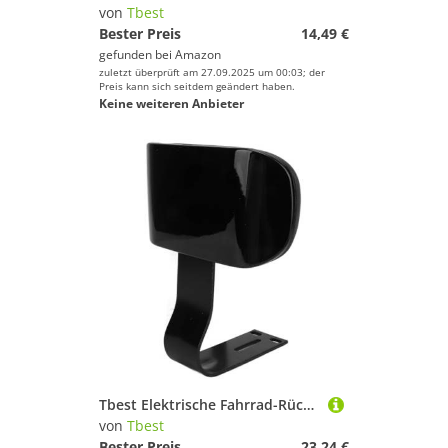
von
Tbest
Bester Preis
14,49 €
gefunden bei
Amazon
zuletzt überprüft am 27.09.2025 um 00:03; der
Preis kann sich seitdem geändert haben.
Keine weiteren Anbieter
Tbest Elektrische Fahrrad-Rücksitzlehne, Universelle Fahrrad-Rückenlehne, Fahrrad-Rücksitzkissen, Rückenlehne mit Metallstütze, U-Form, Bequem, Schwarz
von
Tbest
Bester Preis
23,24 €