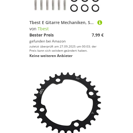
Tbest E Gitarre Mechaniken, Stimmwirbel Gitarre, 6Pcs Silber, Kunststoff, Schädel, konkav, 1,8 cm * 1,7 cm / 0,7 inches * 0,6 inches
von
Tbest
Bester Preis
7,99 €
gefunden bei
Amazon
zuletzt überprüft am 27.09.2025 um 00:03; der
Preis kann sich seitdem geändert haben.
Keine weiteren Anbieter