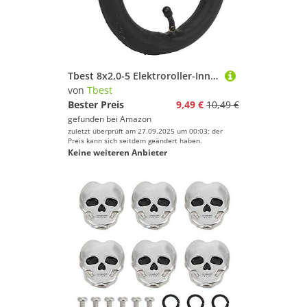
Boards von Tbest
Pfeifen von Tbest
Springseile von Tbest
Tbest 8x2,0-5 Elektroroller-Innenschlauch 8 Zoll Pneumatischer Innenschlauch Explosionsgeschützter Roller-Innenreifenschlauch mit Gebogenem 45-Grad-Ventil für Elektroroller-Babywagen
von
Tbest
Bester Preis
9,49 €
10,49 €
gefunden bei
Amazon
zuletzt überprüft am 27.09.2025 um 00:03; der
Preis kann sich seitdem geändert haben.
Keine weiteren Anbieter