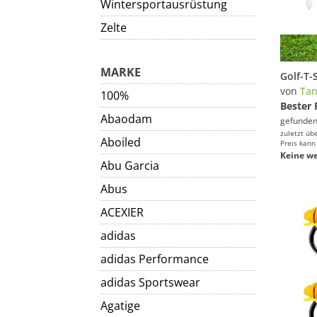
Wintersportausrüstung
Zelte
MARKE
von
Ta
100%
Bester 
Abaodam
gefunden
zuletzt üb
Aboiled
Preis kann
Keine we
Abu Garcia
Abus
ACEXIER
adidas
adidas Performance
adidas Sportswear
Agatige