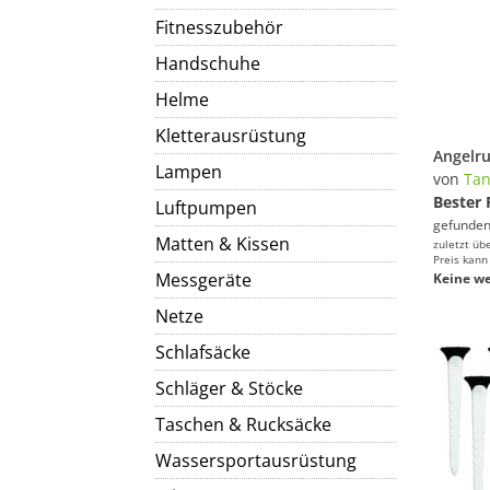
Fitnesszubehör
Handschuhe
Helme
Kletterausrüstung
Lampen
von
Ta
Bester 
Luftpumpen
gefunden
Matten & Kissen
zuletzt üb
Preis kann
Messgeräte
Keine we
Netze
Schlafsäcke
Schläger & Stöcke
Taschen & Rucksäcke
Wassersportausrüstung