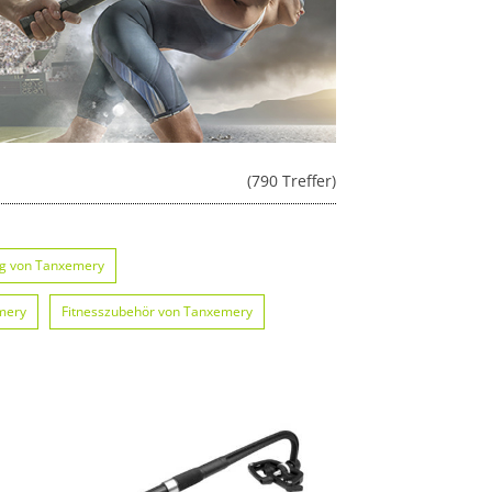
(790 Treffer)
g von Tanxemery
mery
Fitnesszubehör von Tanxemery
on Tanxemery
Brillen von Tanxemery
Zelte von Tanxemery
Bälle von Tanxemery
Fahrräder & Zubehör von Tanxemery