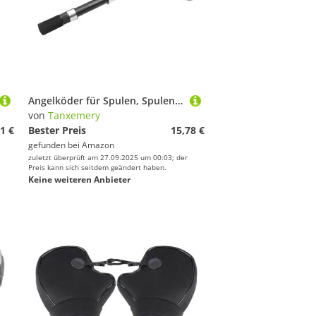
Messgeräte von Tanxemery
mery
Netze von Tanxemery
Angelköder für Spulen, Spulenangelspulenhalter, tragbares Angelschnurritzel, multifunktionaler Angelschnurspulenhalter, tragbar für Spinnen und Formmühle und Angeln
von
Tanxemery
1 €
Bester Preis
15,78 €
gefunden bei
Amazon
zuletzt überprüft am 27.09.2025 um 00:03; der
Preis kann sich seitdem geändert haben.
Keine weiteren Anbieter