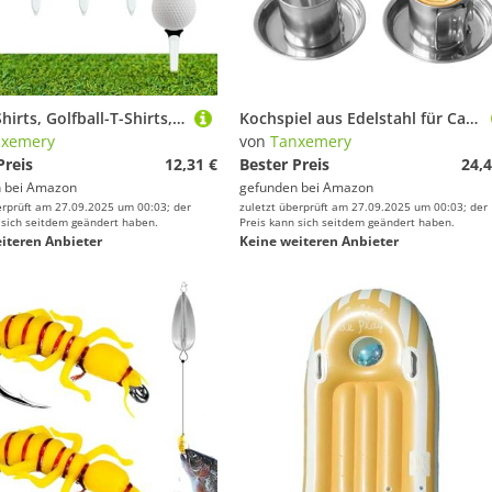
Golf-T-Shirts, Golfball-T-Shirts, 12 x Golf-T-Shirts – Golftees mit weniger Reibung, höhenverstellbar, Golfzubehör für Männer und Frauen, Golfliebhaber
Kochspiel aus Edelstahl für Camping | Bratpfannen und Töpfe für Camping | 6-teiliges tragbares Outdoor-Kochzubehör für Reisen, Picknick, Wandern
nxemery
von
Tanxemery
Preis
12,31 €
Bester Preis
24,4
 bei
Amazon
gefunden bei
Amazon
erprüft am 27.09.2025 um 00:03; der
zuletzt überprüft am 27.09.2025 um 00:03; der
 sich seitdem geändert haben.
Preis kann sich seitdem geändert haben.
iteren Anbieter
Keine weiteren Anbieter