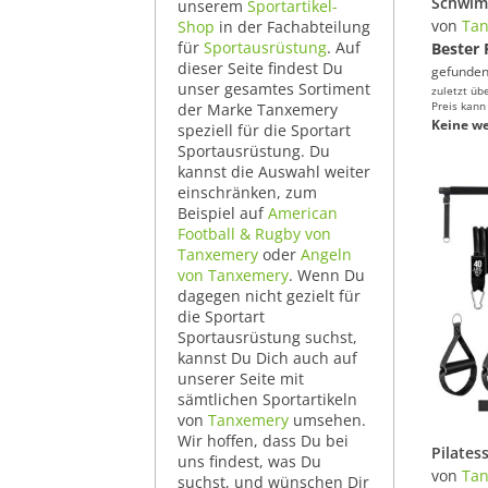
unserem
Sportartikel-
von
Ta
Shop
in der Fachabteilung
für
Sportausrüstung
. Auf
Bester 
dieser Seite findest Du
gefunden
unser gesamtes Sortiment
zuletzt üb
Preis kann
der Marke Tanxemery
Keine we
speziell für die Sportart
Sportausrüstung. Du
kannst die Auswahl weiter
einschränken, zum
Beispiel auf
American
Football & Rugby von
Tanxemery
oder
Angeln
von Tanxemery
. Wenn Du
dagegen nicht gezielt für
die Sportart
Sportausrüstung suchst,
kannst Du Dich auch auf
unserer Seite mit
sämtlichen Sportartikeln
von
Tanxemery
umsehen.
Wir hoffen, dass Du bei
uns findest, was Du
von
Ta
suchst, und wünschen Dir