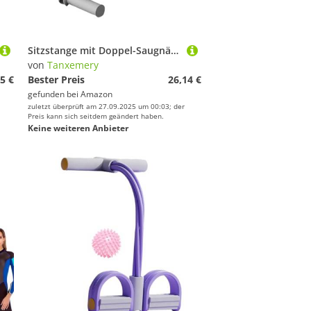
Sitzstange mit Doppel-Saugnäpfen für das komplette Körpertraining, tragbar, Sit Up Bar, Bauchmuskeltrainer, Sitzhilfe, für die Übung der Bauchmuskeln
von
Tanxemery
5 €
Bester Preis
26,14 €
gefunden bei
Amazon
zuletzt überprüft am 27.09.2025 um 00:03; der
Preis kann sich seitdem geändert haben.
Keine weiteren Anbieter