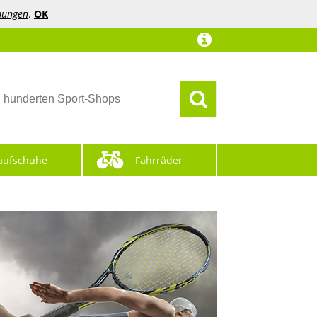
mungen
.
OK
aufschuhe
Fahrräder