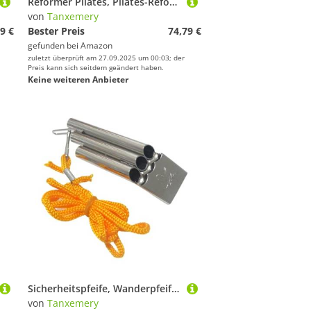
Reformer Pilates, Pilates-Reformer, multifunktionales Bauchmuskeltraining-Set, Pushup-Pilates-Board für das Training zu Hause, multifunktionales Bauchtrainingsbrett
von
Tanxemery
9 €
Bester Preis
74,79 €
gefunden bei
Amazon
zuletzt überprüft am 27.09.2025 um 00:03; der
Preis kann sich seitdem geändert haben.
Keine weiteren Anbieter
Sicherheitspfeife, Wanderpfeife | Schiedsrichterpfeife, Sicherheitspfeife mit Riemen, drei Rohre mit hohem Schritt für Outdoor-Wandern, Camping, Angeln, Sportspiele
von
Tanxemery