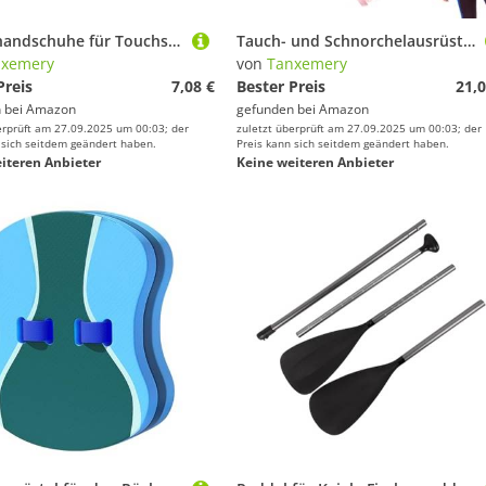
Winterhandschuhe für Touchscreen, Handschuhe für kaltes Wetter, Touchscreen, Laufhandschuhe, winddicht | Winterhandschuhe, rutschfeste Handschuhe zum Laufen, Radfahren, Fahren und R
Tauch- und Schnorchelausrüstung | Schnorchel und Tauchmaske – Gesichtsmaske aus Silikon mit Panoramablick für Wassersport und Wasseraktivitäten
nxemery
von
Tanxemery
Preis
7,08 €
Bester Preis
21,0
 bei
Amazon
gefunden bei
Amazon
erprüft am 27.09.2025 um 00:03; der
zuletzt überprüft am 27.09.2025 um 00:03; der
 sich seitdem geändert haben.
Preis kann sich seitdem geändert haben.
iteren Anbieter
Keine weiteren Anbieter