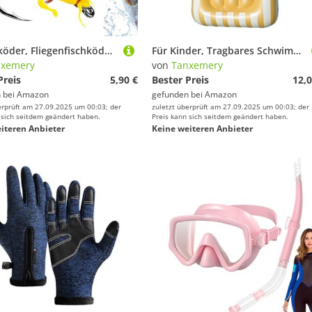
Fliegenköder, Fliegenfischköder | Köder zum Fliegenfischen mit Haken – Köder zum Fliegenfischen, Köder, Angelköder, Köder, Fliegensimulation, Köder, S
Für Kinder, Tragbares Schwimmbrett Mit Griffen, Für Pool, Meer, See, Sommer, Training, Spiel, Rides & Surfing
nxemery
von
Tanxemery
Preis
5,90 €
Bester Preis
12,0
 bei
Amazon
gefunden bei
Amazon
erprüft am 27.09.2025 um 00:03; der
zuletzt überprüft am 27.09.2025 um 00:03; der
 sich seitdem geändert haben.
Preis kann sich seitdem geändert haben.
iteren Anbieter
Keine weiteren Anbieter