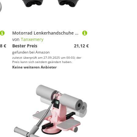
Motorrad Lenkerhandschuhe - Motorrad Handwärmer Fäustlinge - Winddichte wasserdichte Handwärmer Schutzabdeckung für Roller Snowmobile E-Bike Fahrrad ATV
von
Tanxemery
8 €
Bester Preis
21,12 €
gefunden bei
Amazon
zuletzt überprüft am 27.09.2025 um 00:03; der
Preis kann sich seitdem geändert haben.
Keine weiteren Anbieter