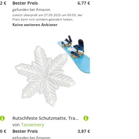
2 €
Bester Preis
6,77 €
gefunden bei
Amazon
zuletzt überprüft am 27.09.2025 um 00:03; der
Preis kann sich seitdem geändert haben.
Keine weiteren Anbieter
Rutschfeste Schutzmatte, Traktionsmatte für Snowboard | transparente Pedalmatte, erhöhte Anti-Rutsch-Pads für eine optimale Kontrolle des Gripboards, für den SK
von
Tanxemery
0 €
Bester Preis
3,87 €
gefunden bei
Amazon