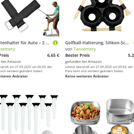
Boards von Tanxemery
Kletterausrüstung von Tanxemery
Boxsäcke & Boxzubehör von Tanxemery
Lampen von Tanxe
Angelrutenhalter für Auto – 2 Stück Gurtband für Angelrute | Befestigungsgurte für Innenausstattung für Angeln, Camping und Outdoor
Golfball-Halterung, Silikon-Schutzhülle für Golfbälle | Golfballhalter mit hängender Clipschnalle, Golfball-Schutz, tragbares Golfzubehör zur Aufbewahrung von Golfbällen
nxemery
von
Tanxemery
Preis
6,65 €
Bester Preis
5,2
 bei
Amazon
gefunden bei
Amazon
erprüft am 27.09.2025 um 00:03; der
zuletzt überprüft am 27.09.2025 um 00:03; der
 sich seitdem geändert haben.
Preis kann sich seitdem geändert haben.
iteren Anbieter
Keine weiteren Anbieter