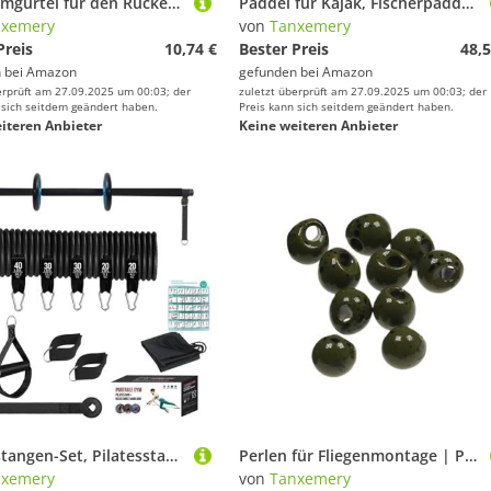
Schwimmgürtel für den Rücken, verstellbar – Schwimmhilfe für Kinder / Erwachsene, EVA, blau, rutschfest, Größe S/M 22 – 27 cm, Ausrüstung für Unterricht, Schwimmen, Pool, , Wasseraktivitäten
Paddel für Kajak, Fischerpaddel, Länge verstellbar, doppelter Verwendungszweck – Schnelllösewerkzeug, Kombination mit einfachem und doppeltem Kopf für Meer, Fluss, Tourismus, Rafting und
nxemery
von
Tanxemery
Preis
10,74 €
Bester Preis
48,5
 bei
Amazon
gefunden bei
Amazon
erprüft am 27.09.2025 um 00:03; der
zuletzt überprüft am 27.09.2025 um 00:03; der
 sich seitdem geändert haben.
Preis kann sich seitdem geändert haben.
iteren Anbieter
Keine weiteren Anbieter
Pilatesstangen-Set, Pilatesstange – Heimtrainingsstange mit Widerstandsbändern | Tragbares Set mit Übungsstäben für Pilates und Fitnessgeräte für Frauen
Perlen für Fliegenmontage | Perlen aus Wolfram für Fliegenmontage, vielseitiges Zubehör aus tiefem Blei, robustes Material für Erwachsene, Anfänger, Experten
nxemery
von
Tanxemery