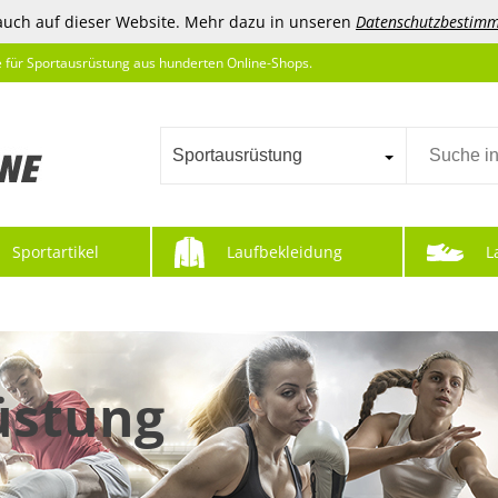
auch auf dieser Website. Mehr dazu in unseren
Datenschutzbestim
e für Sportausrüstung aus hunderten Online-Shops.
Sportausrüstung
Sportartikel
Laufbekleidung
L
üstung