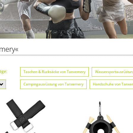
mery«
äge:
Taschen & Rucksäcke von Tanxemery
Wassersportausrüstun
Campingausrüstung von Tanxemery
Handschuhe von Tanxe
Wintersportausrüstung von Tanxemery
Schläger & Stöcke v
Helme von Tanxemery
Matten & Kissen von Tanxemery
Luftpumpen von Tanxemery
Schlafsäcke von Tanxemery