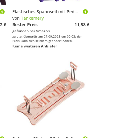
Elastisches Spannseil mit Pedalen Griffen, Pedal-Widerstandsband, 4 Röhren, Widerstandsband, Pedal, Zubehör für Damen, Pilates, Fitness, Yoga, Krafttraining, Training
von
Tanxemery
2 €
Bester Preis
11,58 €
gefunden bei
Amazon
zuletzt überprüft am 27.09.2025 um 00:03; der
Preis kann sich seitdem geändert haben.
Keine weiteren Anbieter