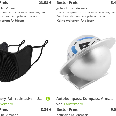
Preis
23,58 €
Bester Preis
5,4
 bei
Amazon
gefunden bei
Amazon
erprüft am 27.09.2025 um 00:03; der
zuletzt überprüft am 27.09.2025 um 00:03; der
 sich seitdem geändert haben.
Preis kann sich seitdem geändert haben.
iteren Anbieter
Keine weiteren Anbieter
Tanxemery Fahrradmaske – UV-Schutz, Staubschutz, wiederverwendbar | Anti-Beschlag-Schutz, atmungsaktiv, winddicht, aus Eisseide, für Outdoor-Sport, Wandern, und tägliches Radfahren
Autokompass, Kompass, Armaturenbrett-Kompass, automatisch, Überlebenskompass, Camping, Dash Decor, Innendekoration für das Auto, Wanderausrüstung, Navigationsausrüstung, Kompass
nxemery
von
Tanxemery
Preis
8,84 €
Bester Preis
9,0
 bei
Amazon
gefunden bei
Amazon