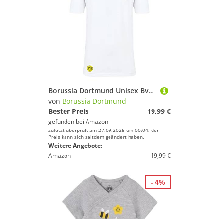
Wassersportausrüstung von Borussia
wünschen Dir weiter viel Spaß und Erfolg beim
Dortmund
Sportausrüstung!
Fahrräder & Zubehör von Borussia Dortmund
Schlafsäcke von Borussia Dortmund
Trinkflaschen & Trinksysteme von Borussia
Dortmund
Borussia Dortmund Unisex Bvb T-shirt Schlotterbeck Comic T Shirt, Weiß, L EU
von
Borussia Dortmund
Schläger & Stöcke von Borussia Dortmund
Bester Preis
19,99 €
gefunden bei
Amazon
zuletzt überprüft am 27.09.2025 um 00:04; der
Preis kann sich seitdem geändert haben.
Weitere Angebote:
Amazon
19,99 €
- 4%