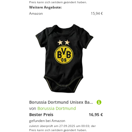
Preis kann sich seitdem geändert haben.
Weitere Angebote:
Amazon
15,94 €
Borussia Dortmund Unisex Baby Bvb-babybody Emblem BVB Babybody, Schwarz, 62/68 EU
von
Borussia Dortmund
Bester Preis
16,95 €
gefunden bei
Amazon
zuletzt überprüft am 27.09.2025 um 00:03; der
Preis kann sich seitdem geändert haben.