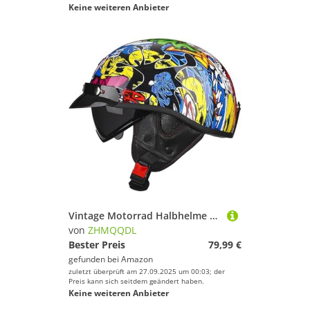
Keine weiteren Anbieter
Vintage Motorrad Halbhelme Motorradhelm Mit Visier Jethelm Retro Halbschalenhelm Mit ECE Scooter Moped Rollerhelm Cruiser Chopper Offener Helm Für Erwachsene Damen Herren A2,M57~58CM
von
ZHMQQDL
Bester Preis
79,99 €
gefunden bei
Amazon
zuletzt überprüft am 27.09.2025 um 00:03; der
Preis kann sich seitdem geändert haben.
Keine weiteren Anbieter