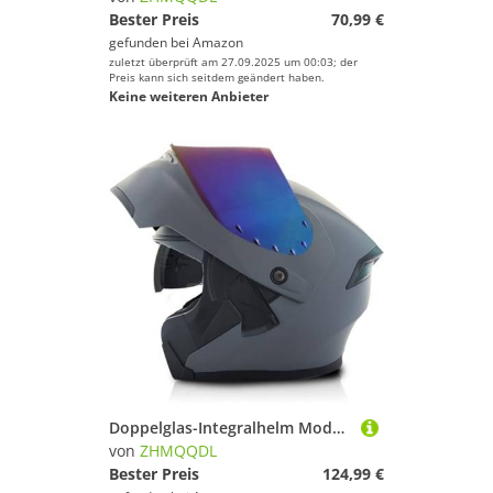
Bester Preis
70,99 €
gefunden bei
Amazon
zuletzt überprüft am 27.09.2025 um 00:03; der
Preis kann sich seitdem geändert haben.
Keine weiteren Anbieter
Doppelglas-Integralhelm Modularer Motorrad-Klapphelm Motorrad-Rollerhelm Mopedhelm Doppelvisier Antibeschlag ECE-Zulassung Für Erwachsene Männer Frauen E,2XL60~61CM
von
ZHMQQDL
Bester Preis
124,99 €