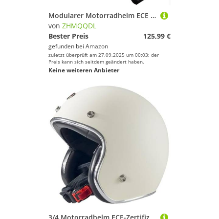
Modularer Motorradhelm ECE Geprüfter Scooter-Integralhelm Integralhelm Für Motorrad-Jet-Scooter ABS-Material Für Damen Herren und Erwachsene Mit Doppelvisier Vier-Jahreszeiten-Helm A2,2XL62~63
von
ZHMQQDL
Bester Preis
125,99 €
gefunden bei
Amazon
zuletzt überprüft am 27.09.2025 um 00:03; der
Preis kann sich seitdem geändert haben.
Keine weiteren Anbieter
3/4 Motorradhelm ECE-Zertifizierter Jethelm Ganzjahres-Integralhelm Retro-Helm Herausnehmbares Innenfutter ABS-Schale Kombinierte EPS-Pufferschicht Herren Damen A,L57~58CM