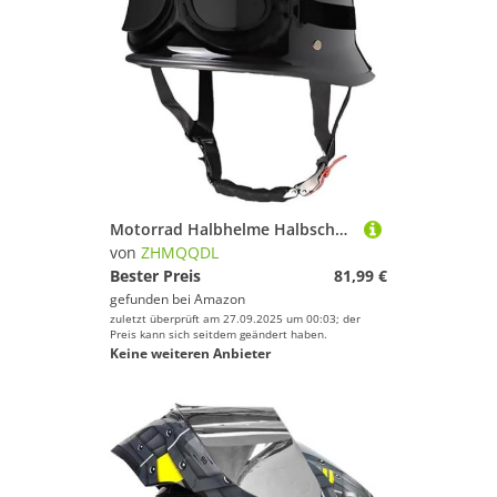
Motorrad Halbhelme Halbschalenhelm mit ECE Vintage Jethelm mit Schutzbrille Retro Motorradhelm Cruiser Chopper Bike Moped Roller Helm für Erwachsene Herren Damen D2,M57~58CM
von
ZHMQQDL
Bester Preis
81,99 €
gefunden bei
Amazon
zuletzt überprüft am 27.09.2025 um 00:03; der
Preis kann sich seitdem geändert haben.
Keine weiteren Anbieter