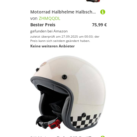
Motorrad Halbhelme Halbschalenhelm Mit ECE Jethelm Rollerhelm Braincap Schnellverschlussschnalle Mit Krempe Cruiser Chopper Biker Scooter Helm Für Erwachsene Herren Damen A,L59~60CM
von
ZHMQQDL
Bester Preis
75,99 €
gefunden bei
Amazon
zuletzt überprüft am 27.09.2025 um 00:03; der
Preis kann sich seitdem geändert haben.
Keine weiteren Anbieter