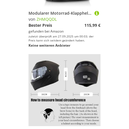
Modularer Motorrad-Klapphelm Motorrad-Rollerhelm Mopedhelm Doppelvisier Antibeschlag ECE-Geprüft Doppelglas-Integralhelm für Erwachsene, Männer Frauen B,L 56~57CM
von
ZHMQQDL
Bester Preis
115,99 €
gefunden bei
Amazon
zuletzt überprüft am 27.09.2025 um 00:03; der
Preis kann sich seitdem geändert haben.
Keine weiteren Anbieter