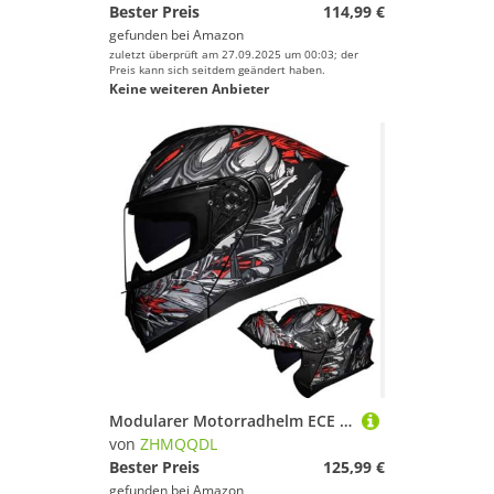
Bester Preis
114,99 €
gefunden bei
Amazon
zuletzt überprüft am 27.09.2025 um 00:03; der
Preis kann sich seitdem geändert haben.
Keine weiteren Anbieter
Modularer Motorradhelm ECE Geprüfter Scooter-Integralhelm Integralhelm Für Motorrad-Jet-Scooter ABS-Material Für Damen Herren und Erwachsene Mit Doppelvisier Vier-Jahreszeiten-Helm A,M56~57CM
von
ZHMQQDL
Bester Preis
125,99 €
gefunden bei
Amazon