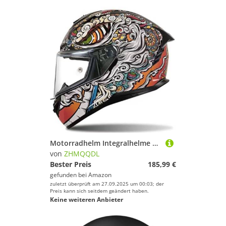
Motorradhelm Integralhelme Für Erwachsene Integralhelm Mopedhelm 190° Sichtfeld Racing-Style Mit Aerodynamischem Spoiler ECE-Zertifiziertes Kratzfestes Visier B3,M54~55CM
von
ZHMQQDL
Bester Preis
185,99 €
gefunden bei
Amazon
zuletzt überprüft am 27.09.2025 um 00:03; der
Preis kann sich seitdem geändert haben.
Keine weiteren Anbieter