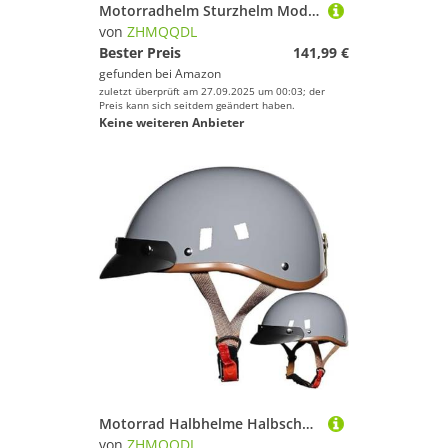
Motorradhelm Sturzhelm Modularer Klapphelm Leichter Integralhelm Mit Doppelvisier ECE-Zulassung für Erwachsene Damen Und Herren C1,2XL61~62CM
von
ZHMQQDL
Bester Preis
141,99 €
gefunden bei
Amazon
zuletzt überprüft am 27.09.2025 um 00:03; der
Preis kann sich seitdem geändert haben.
Keine weiteren Anbieter
Motorrad Halbhelme Halbschalenhelm Mit ECE Jethelm Rollerhelm Braincap Schnellverschlussschnalle Mit Krempe Cruiser Chopper Biker Scooterhelm für Erwachsene Herren Damen C,L59~60CM
von
ZHMQQDL