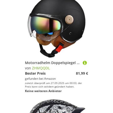
Motorradhelm Doppelspiegel Halbhelm Retro 3/4 Halbhelm Vierjahreszeitenhelm ECE-Zertifizierter Helm Unisex Mit Doppelvisier Rollerhelm C,L58~59CM
von
ZHMQQDL
Bester Preis
81,99 €
gefunden bei
Amazon
zuletzt überprüft am 27.09.2025 um 00:03; der
Preis kann sich seitdem geändert haben.
Keine weiteren Anbieter