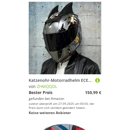
Katzenohr-Motorradhelm ECE-Zertifizierung Motorradhelm Männer und Frauen Cool Cat Locomotive Motorrad-Integralhelm Geeignet Für Alle Jahreszeiten F,L57~58CM
von
ZHMQQDL
Bester Preis
150,99 €
gefunden bei
Amazon
zuletzt überprüft am 27.09.2025 um 00:03; der
Preis kann sich seitdem geändert haben.
Keine weiteren Anbieter