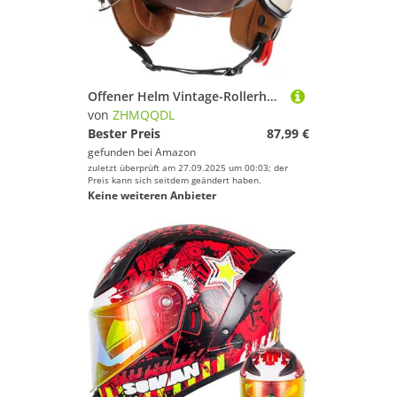
Offener Helm Vintage-Rollerhelm Vintage-Motorrad-Jethelme Mit Sonnenblende Für Damen und Herren ECE-Zertifizierter Retro-Elektro-Halbhelm Jethelm Für Cruiser A,L59~60CM
von
ZHMQQDL
Bester Preis
87,99 €
gefunden bei
Amazon
zuletzt überprüft am 27.09.2025 um 00:03; der
Preis kann sich seitdem geändert haben.
Keine weiteren Anbieter