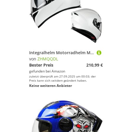
Integralhelm Motorradhelm Mit Sonnenblende Motorrad Helm Vollvisierhelm Mopedhelm ECE 22.06 Motorradhelm Full-Face Helme für Damen Herren Klares Visier B,L57~59CM
von
ZHMQQDL
Bester Preis
210,99 €
gefunden bei
Amazon
zuletzt überprüft am 27.09.2025 um 00:03; der
Preis kann sich seitdem geändert haben.
Keine weiteren Anbieter