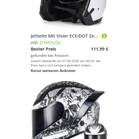
Jethelm Mit Visier ECE/DOT Zertifiziert Rollerhelm Mopedhelm Ideal Für Roller Damen und Herren Komfortabler Motorradhelm Rollerhelm Fashionhelm Jethelm Mit Sonnenblende A,M57~58CM
von
ZHMQQDL
Bester Preis
111,99 €
gefunden bei
Amazon
zuletzt überprüft am 27.09.2025 um 00:03; der
Preis kann sich seitdem geändert haben.
Keine weiteren Anbieter