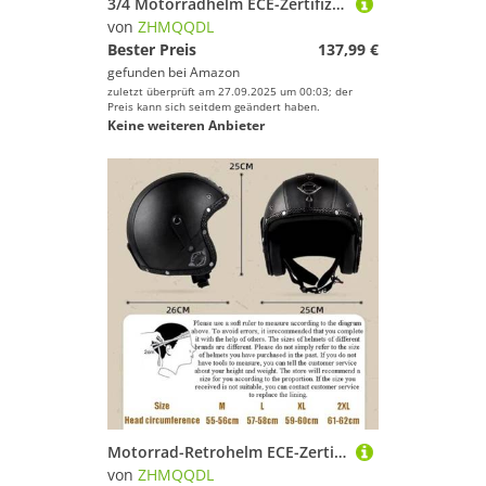
3/4 Motorradhelm ECE-Zertifizierter Jethelm Ganzjahres-Integralhelm Retro-Helm Herausnehmbares Innenfutter ABS-Schale Kombinierte EPS-Pufferschicht Herren Damen C,S52~54CM
von
ZHMQQDL
Bester Preis
137,99 €
gefunden bei
Amazon
zuletzt überprüft am 27.09.2025 um 00:03; der
Preis kann sich seitdem geändert haben.
Keine weiteren Anbieter
Motorrad-Retrohelm ECE-Zertifizierter Cortex 3/4-Helm Mit Maske Und Augenmaske Vier-Jahreszeiten-Integralhelm Männer Und Frauen Leichter Rollerhelm C,L57~58CM
von
ZHMQQDL