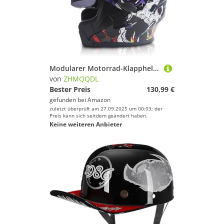
Modularer Motorrad-Klapphelm Motorrad-Rollerhelm Mopedhelm Doppelvisier Antibeschlag ECE-Geprüft Doppelglas-Integralhelm für Erwachsene, Männer Frauen C1,3XL 62~63CM
von
ZHMQQDL
Bester Preis
130,99 €
gefunden bei
Amazon
zuletzt überprüft am 27.09.2025 um 00:03; der
Preis kann sich seitdem geändert haben.
Keine weiteren Anbieter