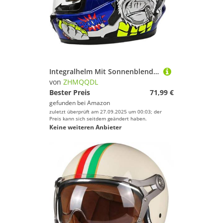
Integralhelm Mit Sonnenblende Motorradhelm Integralhelm Mopedhelm ECE 22.06 Motorradhelm Integralhelme für Damen Und Herren Motorrad Integralhelm A1,One Size 55-61CM
von
ZHMQQDL
Bester Preis
71,99 €
gefunden bei
Amazon
zuletzt überprüft am 27.09.2025 um 00:03; der
Preis kann sich seitdem geändert haben.
Keine weiteren Anbieter