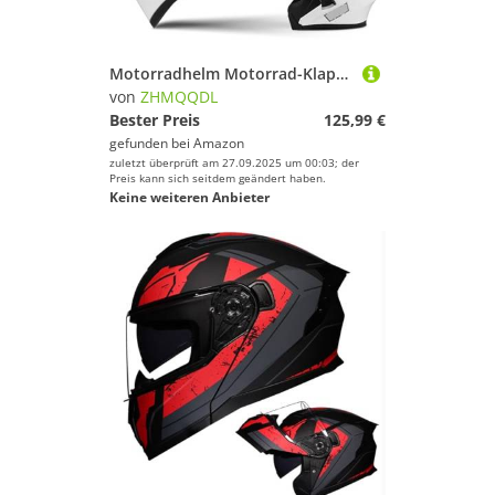
Motorradhelm Motorrad-Klapphelm Modularhelm Mit Doppelvisier Integralhelm ECE-Zertifiziert Für Erwachsene Damen Herren Integrierter Helm Roller Moped Street Racing Crashhelm A,L57~58CM
von
ZHMQQDL
Bester Preis
125,99 €
gefunden bei
Amazon
zuletzt überprüft am 27.09.2025 um 00:03; der
Preis kann sich seitdem geändert haben.
Keine weiteren Anbieter