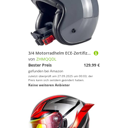
Zelte von ZHMQQDL
Spaß und Erfolg beim Sportausrüstung!
3/4 Motorradhelm ECE-Zertifizierter Jethelm Ganzjahres-Integralhelm Retro-Helm Herausnehmbares Innenfutter ABS-Schale Kombinierte EPS-Pufferschicht Herren Damen E,L57~58CM
von
ZHMQQDL
Bester Preis
129,99 €
gefunden bei
Amazon
zuletzt überprüft am 27.09.2025 um 00:03; der
Preis kann sich seitdem geändert haben.
Keine weiteren Anbieter