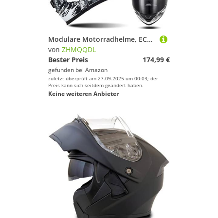
Modulare Motorradhelme, ECE-Geprüfter Klapphelm Integrierter Modularer Helm Mit Doppelter Sonnenblende und Herausnehmbarem Futter Großer Heckhelm Für Männer und Frauen G,L59~60CM
von
ZHMQQDL
Bester Preis
174,99 €
gefunden bei
Amazon
zuletzt überprüft am 27.09.2025 um 00:03; der
Preis kann sich seitdem geändert haben.
Keine weiteren Anbieter