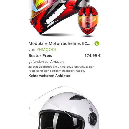
Modulare Motorradhelme, ECE-Geprüfter Klapphelm Integrierter Modularer Helm Mit Doppelter Sonnenblende und Herausnehmbarem Futter Großer Heckhelm Für Männer und Frauen K,S55~56CM
von
ZHMQQDL
Bester Preis
174,99 €
gefunden bei
Amazon
zuletzt überprüft am 27.09.2025 um 00:03; der
Preis kann sich seitdem geändert haben.
Keine weiteren Anbieter