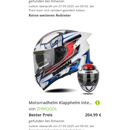
gefunden bei
Amazon
zuletzt überprüft am 27.09.2025 um 00:03; der
Preis kann sich seitdem geändert haben.
Keine weiteren Anbieter
Motorradhelm Klapphelm Integralhelm Fullface Helm Rollerhelm Sturzhelm Mit Doppelvisier Sonnenblende ECE-Zertifiziert Für Damen Herren Erwachsene C,2XL62~63CM
von
ZHMQQDL
Bester Preis
204,99 €
gefunden bei
Amazon
zuletzt überprüft am 27.09.2025 um 00:03; der