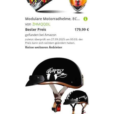
Modulare Motorradhelme, ECE-Geprüfter Klapphelm Integrierter Modularer Helm Mit Doppelter Sonnenblende und Herausnehmbarem Futter Großer Heckhelm Für Männer und Frauen A,L59~60CM
von
ZHMQQDL
Bester Preis
179,99 €
gefunden bei
Amazon
zuletzt überprüft am 27.09.2025 um 00:03; der
Preis kann sich seitdem geändert haben.
Keine weiteren Anbieter