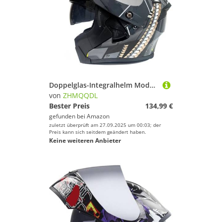
Doppelglas-Integralhelm Modularer Motorrad-Klapphelm Motorrad-Rollerhelm Mopedhelm Doppelvisier Antibeschlag ECE-Zulassung Für Erwachsene Männer Frauen C,S52~53CM
von
ZHMQQDL
Bester Preis
134,99 €
gefunden bei
Amazon
zuletzt überprüft am 27.09.2025 um 00:03; der
Preis kann sich seitdem geändert haben.
Keine weiteren Anbieter