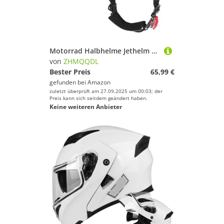
Motorrad Halbhelme Jethelm Halbschalenhelm Mit ECE Vintage Baseballkappe Motorradhelm Cruiser Chopper Rollerhelm Moped Roller Offener Helm Für Erwachsene Damen Herren E,M 57~58CM
von
ZHMQQDL
Bester Preis
65,99 €
gefunden bei
Amazon
zuletzt überprüft am 27.09.2025 um 00:03; der
Preis kann sich seitdem geändert haben.
Keine weiteren Anbieter