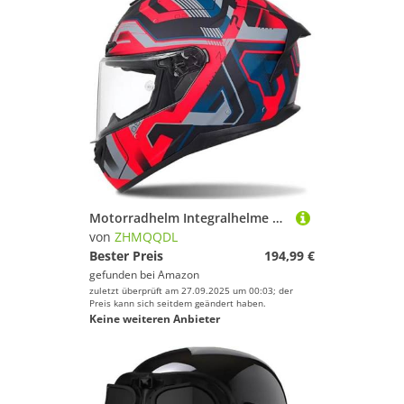
Motorradhelm Integralhelme Für Erwachsene Integralhelm Mopedhelm 190° Sichtfeld Racing-Style Mit Aerodynamischem Spoiler ECE-Zertifiziertes Kratzfestes Visier A2,M54~55CM
von
ZHMQQDL
Bester Preis
194,99 €
gefunden bei
Amazon
zuletzt überprüft am 27.09.2025 um 00:03; der
Preis kann sich seitdem geändert haben.
Keine weiteren Anbieter