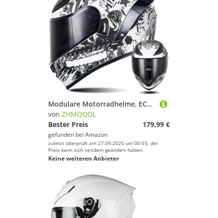
Modulare Motorradhelme, ECE-Geprüfter Klapphelm Integrierter Modularer Helm Mit Doppelter Sonnenblende und Herausnehmbarem Futter Großer Heckhelm Für Männer und Frauen A2,M57~58CM
von
ZHMQQDL
Bester Preis
179,99 €
gefunden bei
Amazon
zuletzt überprüft am 27.09.2025 um 00:03; der
Preis kann sich seitdem geändert haben.
Keine weiteren Anbieter