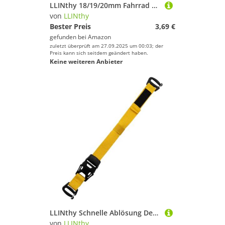
LLINthy 18/19/20mm Fahrrad Kurbelarmschrauben Mountainbike Deckbedeckungen Schrauben Ersatz Kurbel Schrauben Radsportzubehör Reparaturschraube
von
LLINthy
Bester Preis
3,69 €
gefunden bei
Amazon
zuletzt überprüft am 27.09.2025 um 00:03; der
Preis kann sich seitdem geändert haben.
Keine weiteren Anbieter
LLINthy Schnelle Ablösung Der Haltbarkeit Von Peitschengurt Freien Getriebe Für Rucksäcke Expansion Schwertyp Camping Verriegelungsgürtel
von
LLINthy