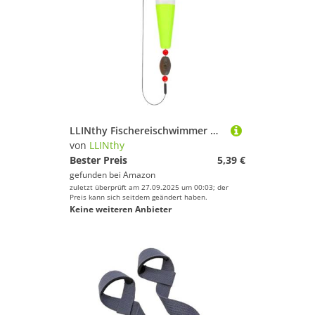
Geschlecht
Handschuhe von LLINthy
Preis
Kletterausrüstung von LLINthy
Farbe
Wassersportausrüstung von LLINthy
Boards von LLINthy
Matten & Kissen von LLINthy
LLINthy Fischereischwimmer Und Bobbers Gewichtete Bojen Poping Korken Rigs Für Ozeane Boote Fischend Schweben Und
von
LLINthy
Zelte von LLINthy
Bester Preis
5,39 €
gefunden bei
Amazon
Wintersportausrüstung von LLINthy
zuletzt überprüft am 27.09.2025 um 00:03; der
Preis kann sich seitdem geändert haben.
Keine weiteren Anbieter
Gewichte von LLINthy
Brillen von LLINthy
Schläger & Stöcke von LLINthy