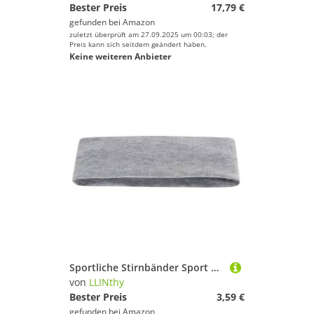
Bester Preis
17,79 €
gefunden bei
Amazon
zuletzt überprüft am 27.09.2025 um 00:03; der
Preis kann sich seitdem geändert haben.
Keine weiteren Anbieter
Sportliche Stirnbänder Sport Atmungsaktives Elastisches Haarband Fitness Haarbänder Zum Klettern Von Sport Sportlich Sportlich Sweatband Workout Elastic Hair Band Für Erwachsene
von
LLINthy
Bester Preis
3,59 €
gefunden bei
Amazon