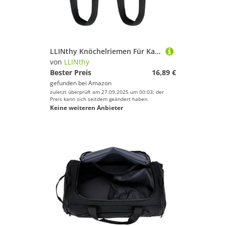
LLINthy Knöchelriemen Für Kabelmaschinen Komfort Und Einstellbare Verstärkung Der D Ringe Qualitäts Knöchelmanschetten Um Den Bauchmuskel Zu Verbessern Der Für Alle Altersgruppen Geeignet
von
LLINthy
Bester Preis
16,89 €
gefunden bei
Amazon
zuletzt überprüft am 27.09.2025 um 00:03; der
Preis kann sich seitdem geändert haben.
Keine weiteren Anbieter