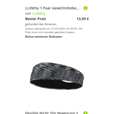
LLINthy 1 Paar Gewichtshebedien
von
LLINthy
Bester Preis
13,09 €
gefunden bei
Amazon
zuletzt überprüft am 27.09.2025 um 00:03; der
Preis kann sich seitdem geändert haben.
Keine weiteren Anbieter
Flexible Nicht Slip Bewegung Stirnband Atmungsfreie Feuchtigkeit Dochthaarband Für Fitnessstudio Pilates Laufen Sportliche Aktivität Fitnessstudio Haarband Feuchtigkeit Dochte