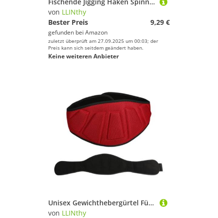
Fischende Jigging Haken Spinner Köder Metall Jigs Löffel Löschköder Langen Guss Jigging Löffel Dauerhafte Leuchtende Köder Künstlich
von
LLINthy
Bester Preis
9,29 €
gefunden bei
Amazon
zuletzt überprüft am 27.09.2025 um 00:03; der
Preis kann sich seitdem geändert haben.
Keine weiteren Anbieter
Unisex Gewichthebergürtel Für Krafttraining Bodybuilding Fitnessstudio Sport Taille Unterstützung Fitness Lendenwirtschaftsbodybuildinggürtel
von
LLINthy