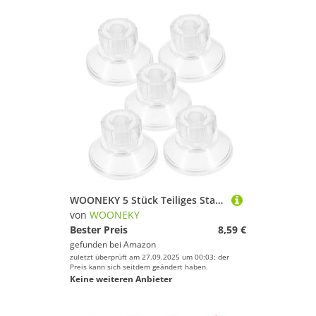
WOONEKY 5 Stück Teiliges Starke Saugnäpfe aus PP für Wohnmobile Heavy Duty Canopy Suction Cups Kompakt und Einfach zu Montieren Stabile Glasfixierung für Sonnenschutz und Markisen
von
WOONEKY
Bester Preis
8,59 €
gefunden bei
Amazon
zuletzt überprüft am 27.09.2025 um 00:03; der
Preis kann sich seitdem geändert haben.
Keine weiteren Anbieter