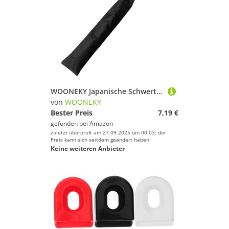
WOONEKY Japanische Schwerttasche aus Baumwollstoff Langlebige Schwertaufbewahrungstasche mit Rückengurt Praktische Tragetasche für Wakizashi und Standard Ninja schwerter Kratzfestes
von
WOONEKY
Bester Preis
7,19 €
gefunden bei
Amazon
zuletzt überprüft am 27.09.2025 um 00:03; der
Preis kann sich seitdem geändert haben.
Keine weiteren Anbieter