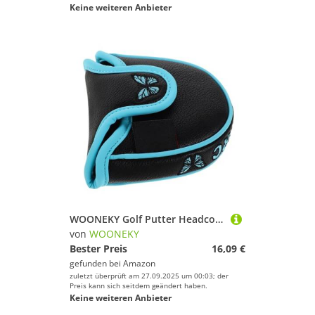
Keine weiteren Anbieter
WOONEKY Golf Putter Headcover aus Verschleißfestem PU Material mit Weichem Innenfutter Halbrundes Mallet Design Stilvolles Schmetterlings Stickmuster Präzise für Spielstärken Optimaler
von
WOONEKY
Bester Preis
16,09 €
gefunden bei
Amazon
zuletzt überprüft am 27.09.2025 um 00:03; der
Preis kann sich seitdem geändert haben.
Keine weiteren Anbieter