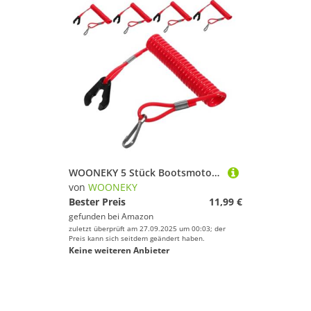
WOONEKY 5 Stück Bootsmotor Not aus schalter Sicherheitsleine Auspuff Stoppschnur für Außenborder Tragbare Notfall lanyard Schnur für Schnelle Motorabschaltung bei Wasserfahrzeugen
von
WOONEKY
Bester Preis
11,99 €
gefunden bei
Amazon
zuletzt überprüft am 27.09.2025 um 00:03; der
Preis kann sich seitdem geändert haben.
Keine weiteren Anbieter