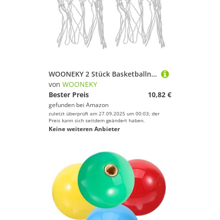
Geschlecht
Markierungen von WOONEKY
Preis
Bälle von WOONEKY
% Sale
Gewichte von WOONEKY
Farbe
Matten & Kissen von WOONEKY
WOONEKY 2 Stück Basketballnetz aus robustem wetterfestem Ersatznetz für Standard Basketballkorb strapazierfähig und reißfest geeignet für Training Freizeitaktivitäten und
von
WOONEKY
Netze von WOONEKY
Bester Preis
10,82 €
gefunden bei
Amazon
Kletterausrüstung von WOONEKY
zuletzt überprüft am 27.09.2025 um 00:03; der
Preis kann sich seitdem geändert haben.
Keine weiteren Anbieter
Protektoren von WOONEKY
Trinkflaschen & Trinksysteme von WOONEKY
Lampen von WOONEKY
Messgeräte von WOONEKY
Navigation von WOONEKY