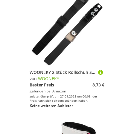
WOONEKY 2 Stück Rollschuh Schnallen Fixiergurte Ersatz Verschluss für Inline und Rollschuhe Langlebig Leicht Einfache Montage zum Austausch Defekter Gurte
von
WOONEKY
Bester Preis
8,73 €
gefunden bei
Amazon
zuletzt überprüft am 27.09.2025 um 00:03; der
Preis kann sich seitdem geändert haben.
Keine weiteren Anbieter