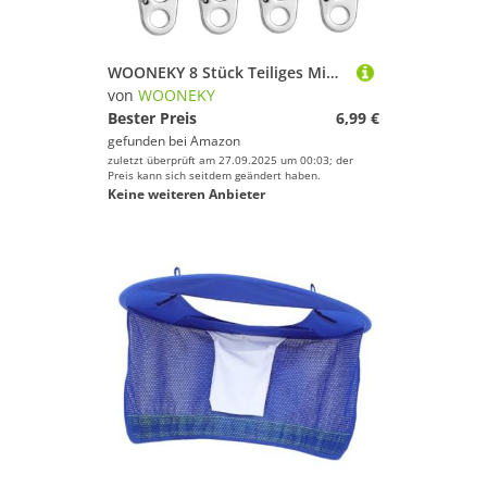
WOONEKY 8 Stück Teiliges Mini Karabiner aus D Ring Schlüsselanhänger mit Schnellverschluss Robust Vielseitig für Wandern Camping Klettern Leichter Outdoor Begleiter
von
WOONEKY
Bester Preis
6,99 €
gefunden bei
Amazon
zuletzt überprüft am 27.09.2025 um 00:03; der
Preis kann sich seitdem geändert haben.
Keine weiteren Anbieter