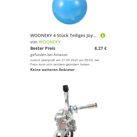
Boxsäcke & Boxzubehör von WOONEKY
Pfeifen von WOONEKY
WOONEKY 4 Stück Teiliges Joystick Kopf Arcade Spiele Langlebige Bunte Ersatzball köpfe Einfache Montage Kompatibel mit Verschiedenen Game controllern und Simulationen Professionelles
Sportuhren von WOONEKY
von
WOONEKY
Bester Preis
8,27 €
Kampfsportausrüstung von WOONEKY
gefunden bei
Amazon
zuletzt überprüft am 27.09.2025 um 00:03; der
Preis kann sich seitdem geändert haben.
Keine weiteren Anbieter