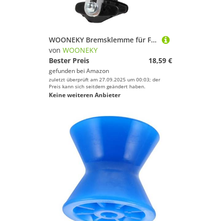
WOONEKY Bremsklemme für Fahrrad C Bremse aus Robustem Material Leicht und Ergonomisch Einfache Montage Geeignet für Mountainbike und Rennrad Silberne Bike bremsclips für Vorder Hinterrad
von
WOONEKY
Bester Preis
18,59 €
gefunden bei
Amazon
zuletzt überprüft am 27.09.2025 um 00:03; der
Preis kann sich seitdem geändert haben.
Keine weiteren Anbieter