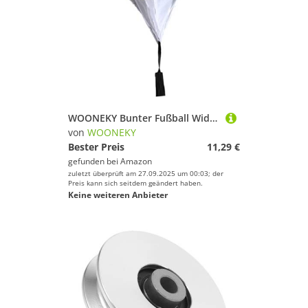
WOONEKY Bunter Fußball Widerstands Fallschirm aus Polyester mit Netzpanel Krafttraining Schirm für Erhöht Laufgeschwindigkeit Ausdauer und Stärke Beim Sprint und Ausdauertraining
von
WOONEKY
Bester Preis
11,29 €
gefunden bei
Amazon
zuletzt überprüft am 27.09.2025 um 00:03; der
Preis kann sich seitdem geändert haben.
Keine weiteren Anbieter