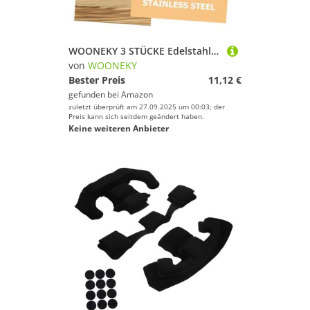
WOONEKY 3 STÜCKE Edelstahl Boot Deck Scharnier mit Pin und Ring Stabile Bimini Sonnenschutz Halterung Langlebige Yacht Zubehör Einfach zu Montieren Wetterbeständig für Wassersport
von
WOONEKY
Bester Preis
11,12 €
gefunden bei
Amazon
zuletzt überprüft am 27.09.2025 um 00:03; der
Preis kann sich seitdem geändert haben.
Keine weiteren Anbieter