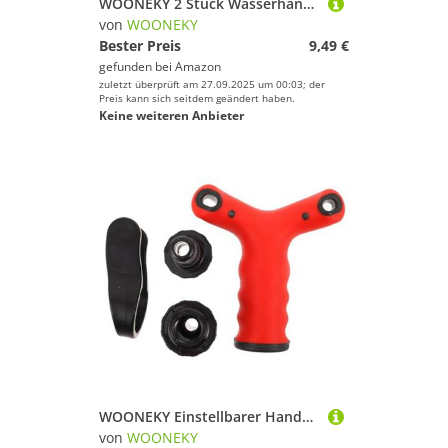
WOONEKY 2 Stück Wasserhängematte für Erwachsene und Atmungsaktive Mesh Pool Liege Robuste und Faltbare Schwimmsitzauflage für Sommerentspannung im Garten und Schwimmbad
von
WOONEKY
Bester Preis
9,49 €
gefunden bei
Amazon
zuletzt überprüft am 27.09.2025 um 00:03; der
Preis kann sich seitdem geändert haben.
Keine weiteren Anbieter
WOONEKY Einstellbarer Handmuskeltrainer mit Ergonomischem Griff Multifunktionaler Griffkrafttrainer für Hand Unterarmtraining Vielseitig und Tragbar für Effektives Muskelaufbau-workout
von
WOONEKY