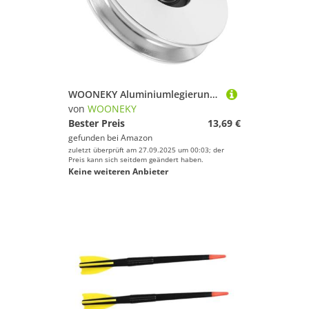
WOONEKY Aluminiumlegierung Riemenscheibe Pulley für Fitnessgeräte Lager Ersatzteil für Kabelmaschinen und Widerstandstrainer Stabil Leicht Hohe Tragkraft
von
WOONEKY
Bester Preis
13,69 €
gefunden bei
Amazon
zuletzt überprüft am 27.09.2025 um 00:03; der
Preis kann sich seitdem geändert haben.
Keine weiteren Anbieter