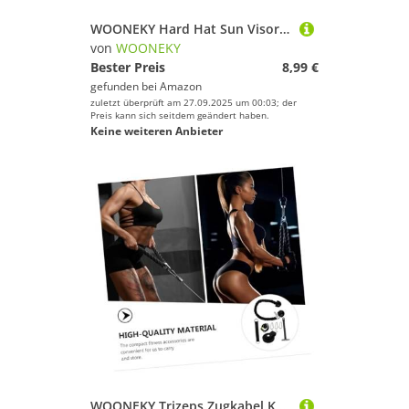
WOONEKY Hard Hat Sun Visor Attachment mit Verstellbarem Sonnenschutz Reflektierendem Streifen und Nackenschutz Atmungsaktives Netz UV Schutz Hohe Sichtbarkeit Langlebig Geeignet für BAU
von
WOONEKY
Bester Preis
8,99 €
gefunden bei
Amazon
zuletzt überprüft am 27.09.2025 um 00:03; der
Preis kann sich seitdem geändert haben.
Keine weiteren Anbieter
WOONEKY Trizeps Zugkabel Kabeltrainer Armkraft Trainingsgerät für Zuhause Platzsparend für Arme Rücken Schultern und Griffkraftsteigerung