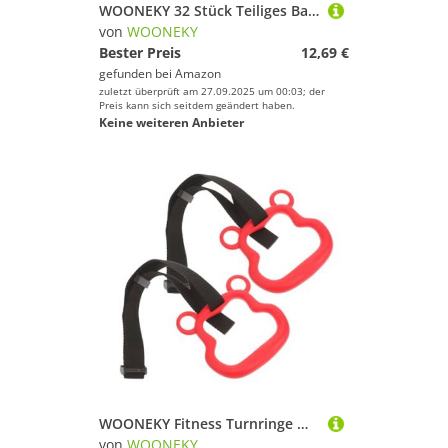
WOONEKY 32 Stück Teiliges Badminton mit Großen Köpfen Bunte Federbälle in Regenbogenfarben Geeignet für Indoor und Outdoor Sport Langlebige Federballspielzeuge für Park Schule und Garten
von
WOONEKY
Bester Preis
12,69 €
gefunden bei
Amazon
zuletzt überprüft am 27.09.2025 um 00:03; der
Preis kann sich seitdem geändert haben.
Keine weiteren Anbieter
WOONEKY Fitness Turnringe mit Verstellbaren Gurten für Zuhause und Outdoor rutschfeste Gymnastikringe zur Muskelstärkung Rückengesundheit und Krafttraining für Erwachsene
von
WOONEKY