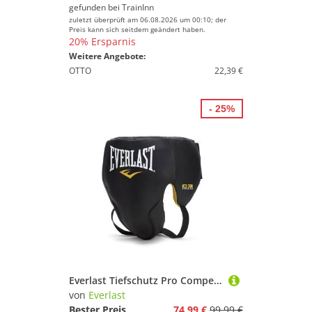
gefunden bei
TrainInn
zuletzt überprüft am 06.08.2026 um 00:10; der
Preis kann sich seitdem geändert haben.
20% Ersparnis
Weitere Angebote:
OTTO
22,39 €
- 25%
Everlast Tiefschutz Pro Competition Protector Hook & Loop
von
Everlast
Bester Preis
74,99 €
99,99 €