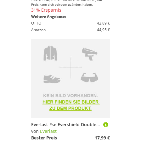
zuletzt überprüft am 06.08.2026 um 00:10; der
Preis kann sich seitdem geändert haben.
31% Ersparnis
Weitere Angebote:
OTTO
42,89 €
Amazon
44,95 €
Everlast Fse Evershield Double Mouthguard Weiß
von
Everlast
Bester Preis
17,99 €