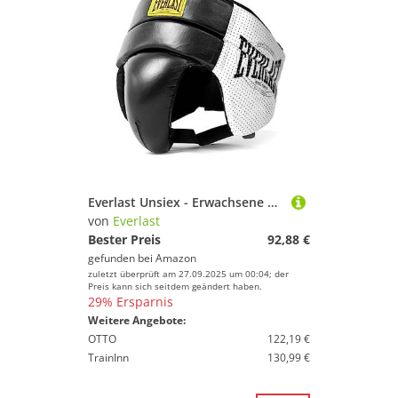
Everlast Unsiex - Erwachsene 1910 Groin Protector, Lendenschutz, Schwarz/Weiß, S
von
Everlast
Bester Preis
92,88 €
gefunden bei
Amazon
zuletzt überprüft am 27.09.2025 um 00:04; der
Preis kann sich seitdem geändert haben.
29% Ersparnis
Weitere Angebote:
OTTO
122,19 €
TrainInn
130,99 €