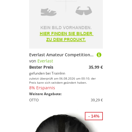
Boxsäcke & Boxzubehör von Everlast
Springseile von Everlast
Kampfsportausrüstung von Everlast
Tapes & Bandagen von Everlast
Everlast Amateur Competition Shorts Blau M Mann
von
Everlast
Bester Preis
35,99 €
gefunden bei
TrainInn
zuletzt überprüft am 06.08.2026 um 00:10; der
Preis kann sich seitdem geändert haben.
8% Ersparnis
Weitere Angebote:
OTTO
39,29 €
- 14%