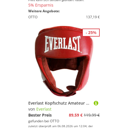
Preis kann sich seitdem geändert haben.
5% Ersparnis
Weitere Angebote:
OTTO
137,19 €
- 25%
Everlast Kopfschutz Amateur Competition Headgear
von
Everlast
Bester Preis
89,59 €
119,99 €
gefunden bei
OTTO
zuletzt überprüft am 06.08.2026 um 12:04; der