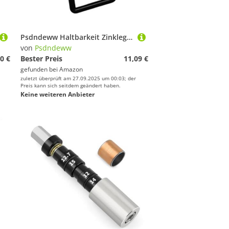
Psdndeww Haltbarkeit Zinklegierungen Haustierclip Mit 360 Grad Schwebungen Breakaway Proof Rotierender Clip Zum Wandercamping Schwere Leinen Leinen Schwebungen
von
Psdndeww
0 €
Bester Preis
11,09 €
gefunden bei
Amazon
zuletzt überprüft am 27.09.2025 um 00:03; der
Preis kann sich seitdem geändert haben.
Keine weiteren Anbieter