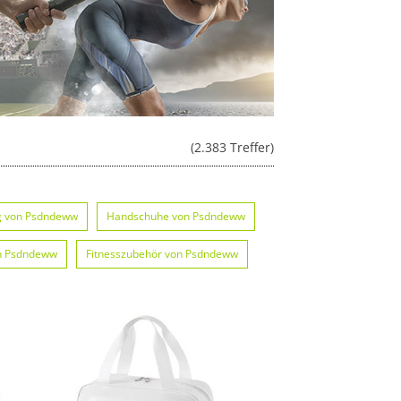
(2.383 Treffer)
g von Psdndeww
Handschuhe von Psdndeww
on Psdndeww
Fitnesszubehör von Psdndeww
n Psdndeww
deww
Helme von Psdndeww
 von Psdndeww
Lampen von Psdndeww