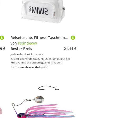
seile von Psdndeww
Boards von Psdndeww
mpfsportausrüstung von Psdndeww
Reisetasche, Fitness-Tasche mit Schuhfach, Fitnessstudio, Sport, große Kapazität, Schwimmen, Training, Wochenender, Gepäck, Fitnessstudio, Fitness mit Trocken- und Nass-Trennung, weiß, Mass Beauty
von
Psdndeww
9 €
Bester Preis
21,11 €
gefunden bei
Amazon
zuletzt überprüft am 27.09.2025 um 00:03; der
Preis kann sich seitdem geändert haben.
Keine weiteren Anbieter