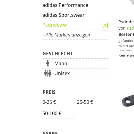
adidas Performance
adidas Sportswear
Psdndeww
von
Ps
» Alle Marken anzeigen
Bester 
gefunden
zuletzt üb
Preis kann
GESCHLECHT
Keine we
Mann
Unisex
PREIS
0-25 €
25-50 €
50-100 €
FARBE