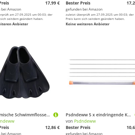
Preis
17,99 €
Bester Preis
17,2
 bei
Amazon
gefunden bei
Amazon
erprüft am 27.09.2025 um 00:03; der
zuletzt überprüft am 27.09.2025 um 00:03; der
 sich seitdem geändert haben.
Preis kann sich seitdem geändert haben.
iteren Anbieter
Keine weiteren Anbieter
Ergonomische Schwimmflossen für Erwachsene, flexible Schnorchelflossen für Schwimmreisen, Unisex, Erwachsene
Psdndeww 5 x eindringende Ködernadeln, Bohrer, Angelnadel, Edelstahl, hohl, Regenwurm-Hakennadel
dndeww
von
Psdndeww
Preis
12,86 €
Bester Preis
10,6
 bei
Amazon
gefunden bei
Amazon