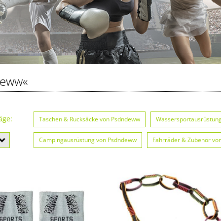
deww«
äge:
Taschen & Rucksäcke von Psdndeww
Wassersportausrüstun
Campingausrüstung von Psdndeww
Fahrräder & Zubehör v
Kletterausrüstung von Psdndeww
Wintersportausrüstung vo
Schläger & Stöcke von Psdndeww
Matten & Kissen von Psdn
Brillen von Psdndeww
Schlafsäcke von Psdndeww
Zelte