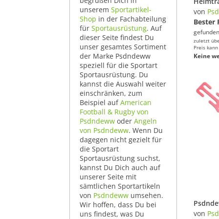
begrüßen Dich in
unserem
Sportartikel-
von
Ps
Shop
in der Fachabteilung
Bester 
für
Sportausrüstung
. Auf
gefunden
dieser Seite findest Du
zuletzt üb
unser gesamtes Sortiment
Preis kann
der Marke Psdndeww
Keine we
speziell für die Sportart
Sportausrüstung. Du
kannst die Auswahl weiter
einschränken, zum
Beispiel auf
American
Football & Rugby von
Psdndeww
oder
Angeln
von Psdndeww
. Wenn Du
dagegen nicht gezielt für
die Sportart
Sportausrüstung suchst,
kannst Du Dich auch auf
unserer Seite mit
sämtlichen Sportartikeln
von
Psdndeww
umsehen.
Wir hoffen, dass Du bei
von
Ps
uns findest, was Du