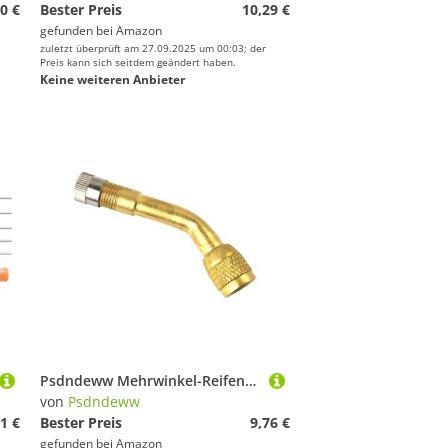
0 €
Bester Preis
10,29 €
gefunden bei
Amazon
zuletzt überprüft am 27.09.2025 um 00:03; der
Preis kann sich seitdem geändert haben.
Keine weiteren Anbieter
Psdndeww Mehrwinkel-Reifenventil-Verlängerungsadapter, Haltbarkeit, Kupfer, Lufthahn-Verlängerung für Motorräder, Fahrräder, Reifenaufpumpen
von
Psdndeww
1 €
Bester Preis
9,76 €
gefunden bei
Amazon