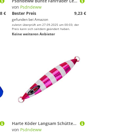
Psdndeww Bunte Fahrräder Lenker Endstopfen Leckschutz Radsportlenkern Endkompatibil
von
Psdndeww
8 €
Bester Preis
9,23 €
gefunden bei
Amazon
zuletzt überprüft am 27.09.2025 um 00:03; der
Preis kann sich seitdem geändert haben.
Keine weiteren Anbieter
Harte Köder Langsam Schütteln Jigs Künstliche Leuchtend Fischend Jigging Hook Spinner Lures Jigging Haken Spinner Salzwasserzubehör
von
Psdndeww