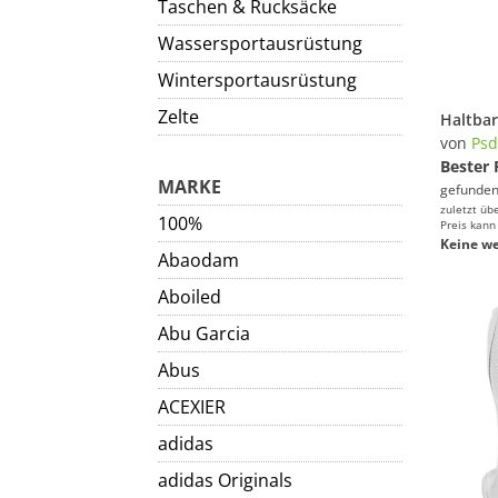
Taschen & Rucksäcke
Wassersportausrüstung
Wintersportausrüstung
Zelte
von
Ps
Bester 
MARKE
gefunden
zuletzt üb
100%
Preis kann
Keine we
Abaodam
Aboiled
Abu Garcia
Abus
ACEXIER
adidas
adidas Originals