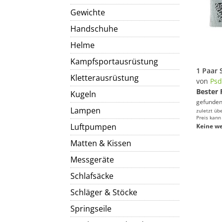
Gewichte
Handschuhe
Helme
Kampfsportausrüstung
Kletterausrüstung
von
Ps
Bester 
Kugeln
gefunden
Lampen
zuletzt üb
Preis kann
Luftpumpen
Keine we
Matten & Kissen
Messgeräte
Schlafsäcke
Schläger & Stöcke
Springseile