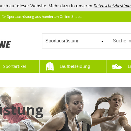
auch auf dieser Website. Mehr dazu in unseren
Datenschutzbestim
e für Sportausrüstung aus hunderten Online-Shops.
Sportausrüstung
Sportartikel
Laufbekleidung
L
üstung