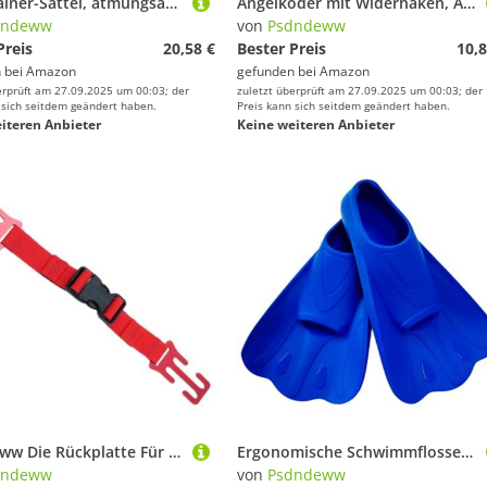
Heimtrainer-Sättel, atmungsaktiv, rutschfest, für mehrere Typen, rutschfeste Pendler
Angelköder mit Widerhaken, Angelköder, gebrauchsfertig, Salzwasser-Zubehör, Anti-Boden-Rig, 5 Stück
dndeww
von
Psdndeww
Preis
20,58 €
Bester Preis
10,8
 bei
Amazon
gefunden bei
Amazon
erprüft am 27.09.2025 um 00:03; der
zuletzt überprüft am 27.09.2025 um 00:03; der
 sich seitdem geändert haben.
Preis kann sich seitdem geändert haben.
iteren Anbieter
Keine weiteren Anbieter
Psdndeww Die Rückplatte Für Tauchschnecken Mit Einstellbarem Clip Gibt Schnell Die Brust Sternum Riemen Für Ozeans Erkundungs ​​ Schnorchel Rückenplatte Mit Nylonsgurten Frei
Ergonomische Schwimmflossen für Erwachsene mit flexiblen Schnorchelflossen, zum Schwimmen, Reisen, Unisex, für Erwachsene
dndeww
von
Psdndeww