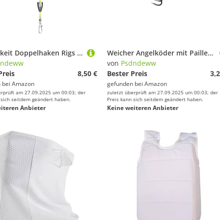
Haltbarkeit Doppelhaken Rigs Automatisches Flipping Anti Bottom Karpfen Fischfederung Für Die Dynamische Aufgabe des Bodens
Weicher Angelköder mit Pailletten und Dreifachhaken mit Kunstködern mit Wobbler
dndeww
von
Psdndeww
Preis
8,50 €
Bester Preis
3,2
 bei
Amazon
gefunden bei
Amazon
erprüft am 27.09.2025 um 00:03; der
zuletzt überprüft am 27.09.2025 um 00:03; der
 sich seitdem geändert haben.
Preis kann sich seitdem geändert haben.
iteren Anbieter
Keine weiteren Anbieter