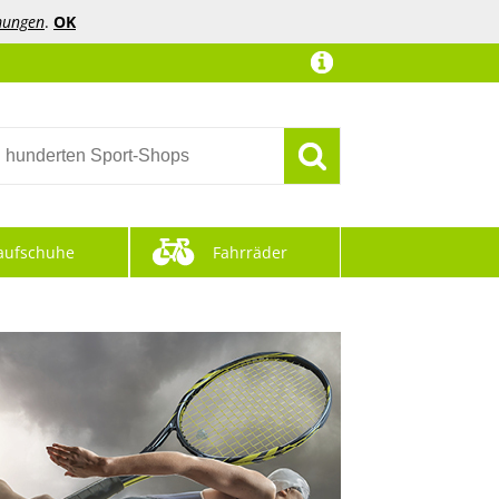
mungen
.
OK
aufschuhe
Fahrräder