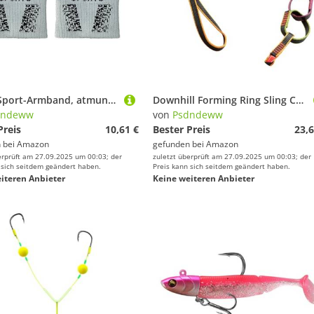
Messgeräte von Psdndeww
Bälle von Psdndeww
Spring
Luftpumpen von Psdndeww
Gewichte von Psdndeww
Ka
Kugeln von Psdndeww
1 Paar Sport-Armband, atmungsaktiv, schweißabsorbierend, für Basketball, Fußball, Laufen
Downhill Forming Ring Sling Chain Rope Nylon Gurtband Sling Sicherheitsring Kette Seil Outdoor Kletterausrüstung Langlebig
dndeww
von
Psdndeww
Preis
10,61 €
Bester Preis
23,6
 bei
Amazon
gefunden bei
Amazon
erprüft am 27.09.2025 um 00:03; der
zuletzt überprüft am 27.09.2025 um 00:03; der
 sich seitdem geändert haben.
Preis kann sich seitdem geändert haben.
iteren Anbieter
Keine weiteren Anbieter