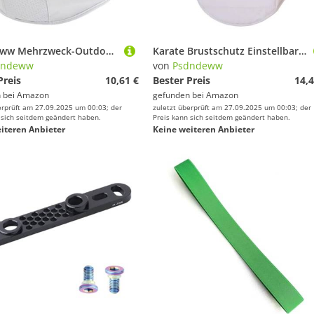
Psdndeww Mehrzweck-Outdoor-Gesicht, winddicht, staubdicht, Radfahren, Laufen, Wandern, Wandern, Radfahren, leicht, Sonnenschutz
Karate Brustschutz Einstellbar Kampfsport Kickboxen Oberkörper Brustschutz Taekwondo Weste für Teenager 6-12 Sparring
dndeww
von
Psdndeww
Preis
10,61 €
Bester Preis
14,4
 bei
Amazon
gefunden bei
Amazon
erprüft am 27.09.2025 um 00:03; der
zuletzt überprüft am 27.09.2025 um 00:03; der
 sich seitdem geändert haben.
Preis kann sich seitdem geändert haben.
iteren Anbieter
Keine weiteren Anbieter