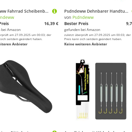
Psdndeww Fahrrad Scheibenbremsadapter Set Disc Mountainbike Halterungen Für Verbesserte Umwandlung Von Fahrradsicherheit.
Psdndeww Dehnbarer Handtuchgurt, Strandkorb, Handtuchband, elastische Verschlüsse, Clip für Outdoor, Lounges, Stühle, Reisen, Strand, Ausrüstung, elastischer Halter, praktischer Clip, Stuhlband
dndeww
von
Psdndeww
Preis
16,39 €
Bester Preis
9,7
 bei
Amazon
gefunden bei
Amazon
erprüft am 27.09.2025 um 00:03; der
zuletzt überprüft am 27.09.2025 um 00:03; der
 sich seitdem geändert haben.
Preis kann sich seitdem geändert haben.
iteren Anbieter
Keine weiteren Anbieter