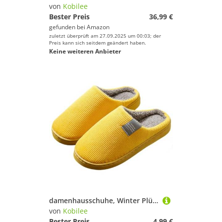
von
Kobilee
Bester Preis
36,99 €
gefunden bei
Amazon
zuletzt überprüft am 27.09.2025 um 00:03; der
Preis kann sich seitdem geändert haben.
Keine weiteren Anbieter
damenhausschuhe, Winter Plüsch Pantoffeln Herren Warme Filzpantoffeln Unisex Bequeme Flauschige Slippers Indoor Filzhausschuhe Für Frauen Männer 02Yellow 42-43/EU
von
Kobilee
Bester Preis
4,99 €