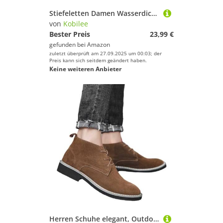
Stiefeletten Damen Wasserdicht Warm Gefütterte Schneestiefel Winterschuhe Kurzschaft Stiefeletten Damen Kaffee 43/EU
von
Kobilee
Bester Preis
23,99 €
gefunden bei
Amazon
zuletzt überprüft am 27.09.2025 um 00:03; der
Preis kann sich seitdem geändert haben.
Keine weiteren Anbieter
Herren Schuhe elegant, Outdoor Lederschuhe Leichtgewicht Ideal für Trachten & Festlichkeiten Bequeme Freizeitschuhe Trachtenmode Hochwertiger Trachtenschuhe Oktoberfest Schuhe