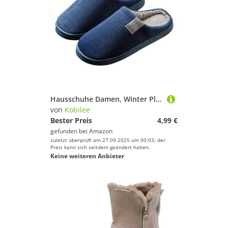
Hausschuhe Damen, Winter Plüsch Pantoffeln Herren Warme Filzpantoffeln Unisex Bequeme Flauschige Slippers Indoor Filzhausschuhe Für Frauen Männer 02Navy 36-37/EU
von
Kobilee
Bester Preis
4,99 €
gefunden bei
Amazon
zuletzt überprüft am 27.09.2025 um 00:03; der
Preis kann sich seitdem geändert haben.
Keine weiteren Anbieter