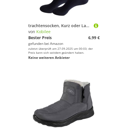
trachtensocken, Kurz oder Lang für Trachten Lederhose Trachtensocken Warm, Bequem, Freizeit, Hochzeit, Sport, Farben frei wählbar Marineblau 43-46
von
Kobilee
Bester Preis
6,99 €
gefunden bei
Amazon
zuletzt überprüft am 27.09.2025 um 00:03; der
Preis kann sich seitdem geändert haben.
Keine weiteren Anbieter