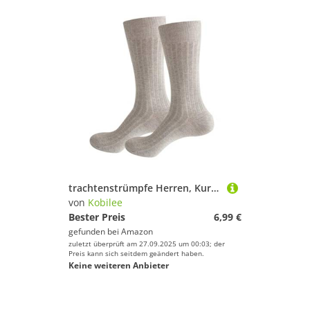
trachtenstrümpfe Herren, Kurz oder Lang für Trachten Lederhose Trachtensocken Warm, Bequem, Freizeit, Hochzeit, Sport, Farben frei wählbar Hellgrau 43-46
von
Kobilee
Bester Preis
6,99 €
gefunden bei
Amazon
zuletzt überprüft am 27.09.2025 um 00:03; der
Preis kann sich seitdem geändert haben.
Keine weiteren Anbieter