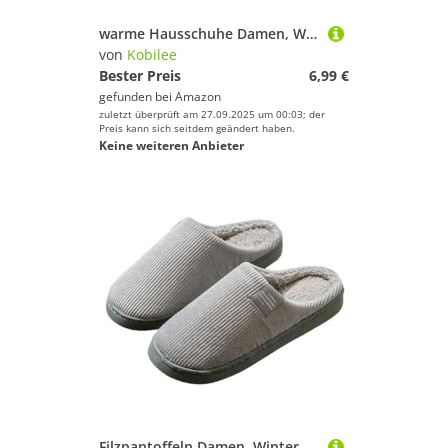
warme Hausschuhe Damen, Winter Plüsch Pantoffeln Herren Warme Filzpantoffeln Unisex Bequeme Flauschige Slippers Indoor Filzhausschuhe Für Frauen Männer 01Pink 38-39/EU
von
Kobilee
Bester Preis
6,99 €
gefunden bei
Amazon
zuletzt überprüft am 27.09.2025 um 00:03; der
Preis kann sich seitdem geändert haben.
Keine weiteren Anbieter
Filzpantoffeln Damen, Winter Plüsch Pantoffeln rutschfeste Unisex Warm Hausschlappen Filzpantoffeln Frauen Bequeme Slippers 02Grey 38-39/EU