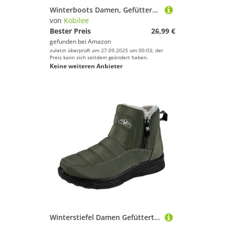
Winterboots Damen, Gefüttert Warm Bequem Winterboots Reißverschluss Schlupfstiefel Kurzschaft Wasserdicht Schneeschuhe Damen Flach rutschfest Winterstiefel Armeegrün 38/EU
von
Kobilee
Bester Preis
26,99 €
gefunden bei
Amazon
zuletzt überprüft am 27.09.2025 um 00:03; der
Preis kann sich seitdem geändert haben.
Keine weiteren Anbieter
Winterstiefel Damen Gefüttert, Gefüttert Warm Reißverschluss Winterstiefel Kurzschaft Bequem Wasserdicht Schneeschuhe Damen Flach rutschfest Winterboots Schlupfstiefel Armeegrün 40/EU