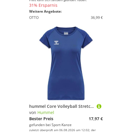
Preis kann sich seitdem geändert haben.
31% Ersparnis
Weitere Angebote:
OTTO
36,99 €
hummel Core Volleyball Stretch Trikot Damen 213924 TRUE BLUE S
von
Hummel
Bester Preis
17,97 €
gefunden bei
Sport-Kanze
zuletzt überprüft am 06.08.2026 um 12:02; der