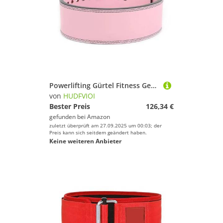
Powerlifting Gürtel Fitness Gewichthebergürtel Gym Kreuzheben Taillenstütze Rückengurte for Sport Workout Powerlifting Taillentrainer Gürtel(Pink,M-(Waist66-82cm))
von
HUDFVIOI
Bester Preis
126,34 €
gefunden bei
Amazon
zuletzt überprüft am 27.09.2025 um 00:03; der
Preis kann sich seitdem geändert haben.
Keine weiteren Anbieter