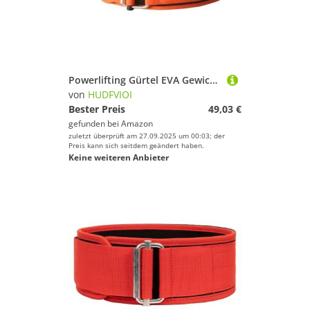
Powerlifting Gürtel EVA Gewichthebergürtel Taillenstütze for Männer Frauen Funktionelles Fitnesstraining Bodybuilding Gewichtheben Kreuzheben Schutz(Orange,M(waist 70-80cm))
von
HUDFVIOI
Bester Preis
49,03 €
gefunden bei
Amazon
zuletzt überprüft am 27.09.2025 um 00:03; der
Preis kann sich seitdem geändert haben.
Keine weiteren Anbieter