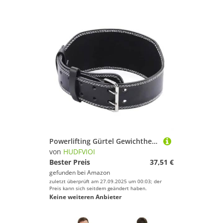
Powerlifting Gürtel Gewichthebergürtel, 10,5 cm Breite, for Männer und Frauen, Fitnessstudio, Fitness, Kniebeugen, Gürtel, Rückenstütze for Powerlifting, Cross-Training, Workout(Black,M-120cm)
von
HUDFVIOI
Bester Preis
37,51 €
gefunden bei
Amazon
zuletzt überprüft am 27.09.2025 um 00:03; der
Preis kann sich seitdem geändert haben.
Keine weiteren Anbieter