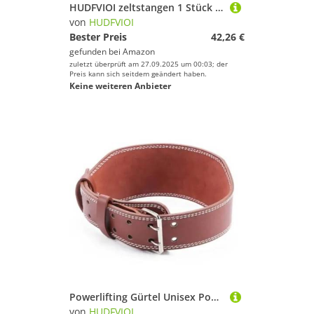
HUDFVIOI zeltstangen 1 Stück 8,5 mm x 3,6 m Zeltstange aus Aluminiumlegierung, 4,05 m 4,42 m Zeltstange, rot, Outdoor-Campingausrüstung, Zeltstange, 2-6 Personen, Zubehör(12 Sections 3.92m)
von
HUDFVIOI
Bester Preis
42,26 €
gefunden bei
Amazon
zuletzt überprüft am 27.09.2025 um 00:03; der
Preis kann sich seitdem geändert haben.
Keine weiteren Anbieter
Powerlifting Gürtel Unisex Powerlifting-Gürtel Powerlifting-Trainingsschutzgürtel Lendengewichtheber-Bund Trainingsschutzgürtel(Brown,L)
von
HUDFVIOI