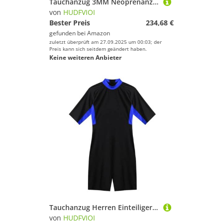
Tauchanzug 3MM Neoprenanzug for Männer Und Frauen, Elastischer Neopren-Freitauchanzug, Hält Warm, Offenzellige Schwimmanzüge, Einteiliger Neoprenanzug(Black,XXL)
von
HUDFVIOI
Bester Preis
234,68 €
gefunden bei
Amazon
zuletzt überprüft am 27.09.2025 um 00:03; der
Preis kann sich seitdem geändert haben.
Keine weiteren Anbieter
Tauchanzug Herren Einteiliger Badeanzug Rashguard Bademode Bodysuit Shorty Neoprenanzug Tauchen Schwimmen Schnorcheln Surfen Jumpsuit Warme Bademode(Blue,XL)
von
HUDFVIOI