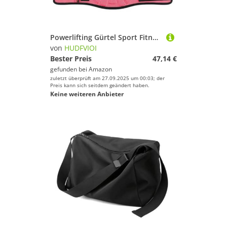
Powerlifting Gürtel Sport Fitness Gewichtheben Taille Gürtel Gym Workout Lendenwirbelstütze Powerlifting Krafttraining Kniebeugen Gewichtheben(Rose Red,M)
von
HUDFVIOI
Bester Preis
47,14 €
gefunden bei
Amazon
zuletzt überprüft am 27.09.2025 um 00:03; der
Preis kann sich seitdem geändert haben.
Keine weiteren Anbieter