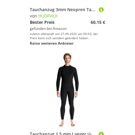
Tauchanzug 3mm Neopren Tauchen Anzug for Männer Zurück Zip Lange Ärmeln Plus Größe Speerfischen Männer Neoprenanzug for Surfen(Blue,XXL)
von
HUDFVIOI
Bester Preis
60,15 €
gefunden bei
Amazon
zuletzt überprüft am 27.09.2025 um 00:03; der
Preis kann sich seitdem geändert haben.
Keine weiteren Anbieter
Tauchanzug 1,5 mm Langer U-Boot-Anzug-Overall for Herren, einteiliger, übergroßer, Warmer und kältebeständiger Badeanzug for Schnorcheln und Surfen(L)