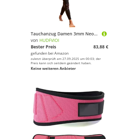
Tauchanzug Damen 3mm Neopren Langarm Neoprenanzug Einteiliger Taucheranzug Rückenreißverschluss for Tauchen Schnorcheln Surfen Schwimmen Speerfischen(Pueple,2XL)
von
HUDFVIOI
Bester Preis
83,88 €
gefunden bei
Amazon
zuletzt überprüft am 27.09.2025 um 00:03; der
Preis kann sich seitdem geändert haben.
Keine weiteren Anbieter