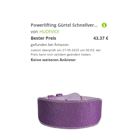
Powerlifting Gürtel Schnellverschluss-Gewichthebergürtel, verstellbarer Nylon-Trainingsgürtel for das Fitnessstudio for Männer und Frauen, Kreuzheben, Kniebeugen, Heben, Rückenstütze(Red,XL)
von
HUDFVIOI
Bester Preis
43,37 €
gefunden bei
Amazon
zuletzt überprüft am 27.09.2025 um 00:03; der
Preis kann sich seitdem geändert haben.
Keine weiteren Anbieter