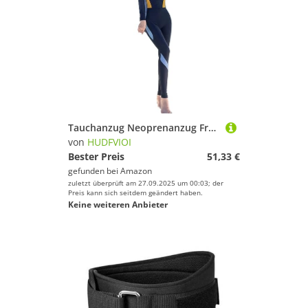
Zelte von HUDFVIOI
Spaß und Erfolg beim Sportausrüstung!
Gewichte von HUDFVIOI
Tauchanzug Neoprenanzug Frauen Schnorcheln Einteiliger Badeanzug Frontreißverschluss Rashguard Combinaison Surf Bademode Tauchanzug Beachwear(Blue with Yellow,L)
von
HUDFVIOI
Bester Preis
51,33 €
gefunden bei
Amazon
zuletzt überprüft am 27.09.2025 um 00:03; der
Preis kann sich seitdem geändert haben.
Keine weiteren Anbieter