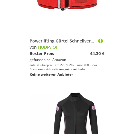
Powerlifting Gürtel Schnellverschluss-Gewichthebergürtel, verstellbarer Nylon-Trainingsgürtel for das Fitnessstudio for Männer und Frauen, Kreuzheben, Kniebeugen, Heben, Rückenstütze(Red,XL)
von
HUDFVIOI
Bester Preis
44,30 €
gefunden bei
Amazon
zuletzt überprüft am 27.09.2025 um 00:03; der
Preis kann sich seitdem geändert haben.
Keine weiteren Anbieter