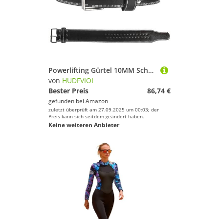
Powerlifting Gürtel 10MM Schnalle PU Leder Kniebeugen Gewichtheben Gürtel Langhantel Hantel Fitness Gym Gewichte Training Taille Unterstützung Ausrüstung(Black,L)
von
HUDFVIOI
Bester Preis
86,74 €
gefunden bei
Amazon
zuletzt überprüft am 27.09.2025 um 00:03; der
Preis kann sich seitdem geändert haben.
Keine weiteren Anbieter