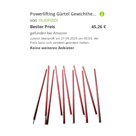
Powerlifting Gürtel Gewichthebergürtel, 10,5 cm Breite, for Männer und Frauen, Fitnessstudio, Fitness, Kniebeugen, Gürtel, Rückenstütze for Powerlifting, Cross-Training, Workout(Purple,S)
von
HUDFVIOI
Bester Preis
45,26 €
gefunden bei
Amazon
zuletzt überprüft am 27.09.2025 um 00:03; der
Preis kann sich seitdem geändert haben.
Keine weiteren Anbieter