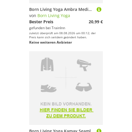
Born Living Yoga Ambra Medium-high Support Sports Top Blau S Frau
von
Born Living Yoga
Bester Preis
20,99 €
gefunden bei
TrainInn
zuletzt überprüft am 08.08.2026 um 00:12; der
Preis kann sich seitdem geändert haben.
Keine weiteren Anbieter
Born Living Yoga Kamay Seamless Medium Impact Sports Bra Blau M Frau