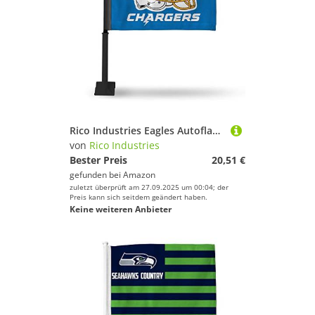
wünschen Dir weiter viel Spaß und Erfolg beim
Sportausrüstung!
Rico Industries Eagles Autoflagge – schwarzer Stab Autofahne, Teamfarbe, 16 x 19.5-
von
Rico Industries
Bester Preis
20,51 €
gefunden bei
Amazon
zuletzt überprüft am 27.09.2025 um 00:04; der
Preis kann sich seitdem geändert haben.
Keine weiteren Anbieter