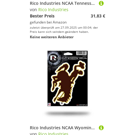
Rico Industries NCAA Tennessee Volunteers Lasereingelegter Metall-Kennzeichenanhänger, 15,2 x 30,5 cm
von
Rico Industries
Bester Preis
31,83 €
gefunden bei
Amazon
zuletzt überprüft am 27.09.2025 um 00:04; der
Preis kann sich seitdem geändert haben.
Keine weiteren Anbieter
Rico Industries NCAA Wyoming Cowboys gestanzter Vinyl-Aufkleber, 12,7 x 17,8 cm
von
Rico Industries