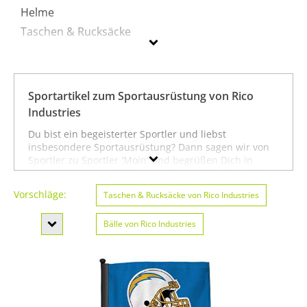
Helme
Taschen & Rucksäcke
Rico Industries
Sportartikel zum Sportausrüstung von Rico
Geschlecht
Industries
Preis
Du bist ein begeisterter Sportler und liebst
insbesondere Sportausrüstung? Dann sagen wir von
% Sale
Sportler zu Sportler 'Moin' und begrüßen Dich in
unserem
Sportartikel-Shop
in der Fachabteilung für
Farbe
Sportausrüstung
. Auf dieser Seite findest Du unser
Vorschläge:
Taschen & Rucksäcke von Rico Industries
gesamtes Sortiment der Marke Rico Industries speziell
für die Sportart Sportausrüstung. Du kannst die
Bälle von Rico Industries
Auswahl weiter einschränken, zum Beispiel auf
American Football & Rugby von Rico Industries
oder
Jagd-Sport von Rico Industries
. Wenn Du dagegen
Helme von Rico Industries
nicht gezielt für die Sportart Sportausrüstung suchst,
kannst Du Dich auch auf unserer Seite mit sämtlichen
Sportartikeln von
Rico Industries
umsehen. Wir
hoffen, dass Du bei uns findest, was Du suchst, und