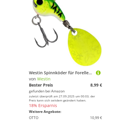
Westin Spinnköder für Forellen, Barsche & Rapfen 1,6cm 7g DropBite Tungsten Spin Tail Jig, Farbe:Chartreuse Ice
von
Westin
Bester Preis
8,99 €
gefunden bei
Amazon
zuletzt überprüft am 27.09.2025 um 00:03; der
Preis kann sich seitdem geändert haben.
18% Ersparnis
Weitere Angebote:
OTTO
10,99 €