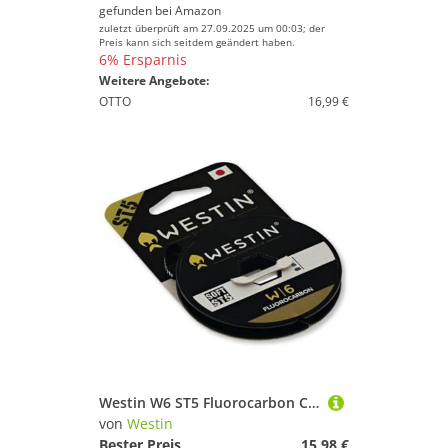
gefunden bei
Amazon
zuletzt überprüft am 27.09.2025 um 00:03; der
Preis kann sich seitdem geändert haben.
6% Ersparnis
Weitere Angebote:
OTTO
16,99 €
Westin W6 ST5 Fluorocarbon Clear 0,62mm 25kg - 35m Vorfachschnur
von
Westin
Bester Preis
15,98 €