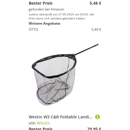
Bester Preis
5,48 €
gefunden bei
Amazon
zuletzt überprüft am 27.09.2025 um 00:03; der
Preis kann sich seitdem geändert haben.
Weitere Angebote:
OTTO
5,49 €
Westin W3 C&R Foldable Landing Net 60x70x65cm - Raubfischkescher, Hechtkescher, Unterfangkescher, Angelkescher, Kescher
von
Westin
Bester Preis
79,95 €