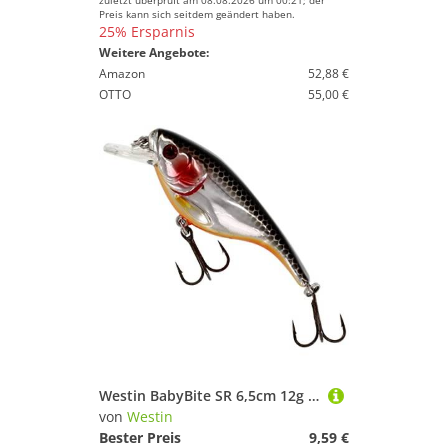
zuletzt überprüft am 08.08.2026 um 00:21; der
Preis kann sich seitdem geändert haben.
25% Ersparnis
Weitere Angebote:
Amazon
52,88 €
OTTO
55,00 €
Westin BabyBite SR 6,5cm 12g Wobbler, Farbe:Steel Sardine
von
Westin
Bester Preis
9,59 €