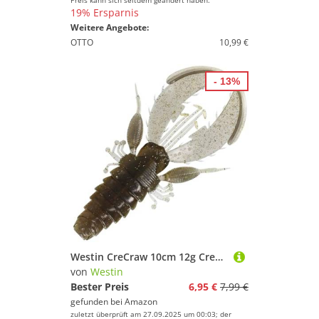
Preis kann sich seitdem geändert haben.
19% Ersparnis
Weitere Angebote:
OTTO
10,99 €
- 13%
Westin CreCraw 10cm 12g Creaturebait - 4 Gummikrebse, Farbe:UV Gloom
von
Westin
Bester Preis
6,95 €
7,99 €
gefunden bei
Amazon
zuletzt überprüft am 27.09.2025 um 00:03; der