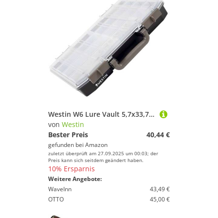
Westin W6 Lure Vault 5,7x33,7x27,8cm + 10 Inserts - Kunstköderbox für Gummifische, Köderbox, Tacklebox zum Spinnfischen
von
Westin
Bester Preis
40,44 €
gefunden bei
Amazon
zuletzt überprüft am 27.09.2025 um 00:03; der
Preis kann sich seitdem geändert haben.
10% Ersparnis
Weitere Angebote:
WaveInn
43,49 €
OTTO
45,00 €