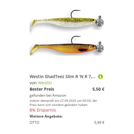
Westin ShadTeez Slim R 'N R 7,5cm 5g Gr. 2/0-2 Gummifische, Farbe:Clear Water Mix 1
von
Westin
Bester Preis
5,50 €
gefunden bei
Amazon
zuletzt überprüft am 27.09.2025 um 00:03; der
Preis kann sich seitdem geändert haben.
8% Ersparnis
Weitere Angebote:
OTTO
5,99 €