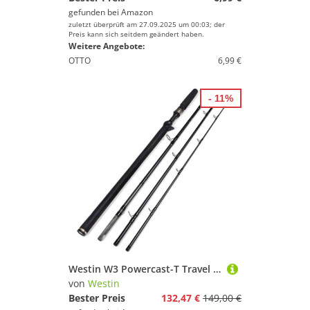
gefunden bei
Amazon
zuletzt überprüft am 27.09.2025 um 00:03; der
Preis kann sich seitdem geändert haben.
Weitere Angebote:
OTTO
6,99 €
- 11%
Westin W3 Powercast-T Travel 2nd 233cm XH 20-80g - Baitcasterrute zum Kunstköderangeln, Reiserute, Raubfischrute, Rute
von
Westin
Bester Preis
132,47 €
149,00 €