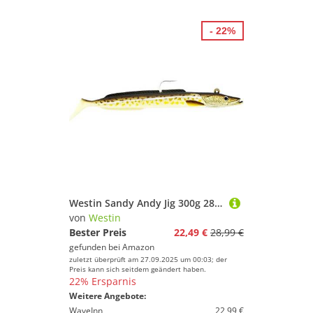
- 22%
Westin Sandy Andy Jig 300g 28cm - 1 Jighaken + 2 Gummifische, Farbe:Glow Gadus
von
Westin
Bester Preis
22,49 €
28,99 €
gefunden bei
Amazon
zuletzt überprüft am 27.09.2025 um 00:03; der
Preis kann sich seitdem geändert haben.
22% Ersparnis
Weitere Angebote:
WaveInn
22,99 €