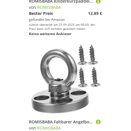
ROMISBABA Kinderkurzpaddel für Eisschlitten mit Rutschfester Kunststoffbasis und Weichem Schwammgriff Outdoor Schnee Accessoire für Verbessertes Rodeln und Einfaches Einsteigen Beim
von
ROMISBABA
Bester Preis
12,89 €
gefunden bei
Amazon
zuletzt überprüft am 27.09.2025 um 00:03; der
Preis kann sich seitdem geändert haben.
Keine weiteren Anbieter
ROMISBABA Faltbarer Angelbox Haken aus Metall Kompakter Lost Ringhaken für Outdoor Angeln Vielseitiger Angelzubehör Haken Platzsparend und Robust für Angler und Outdoor Aktivitäten
von
ROMISBABA