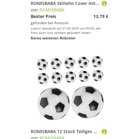
ROMISBABA Skihelm Cover mit Elastischem Cartoon Design Passend Schützender Winter Ski Helmüberzug gegen Staub und Kratzer Niedlicher Helmbezug für Damen und Herren Skiausrüstung
von
ROMISBABA
Bester Preis
13,79 €
gefunden bei
Amazon
zuletzt überprüft am 27.09.2025 um 00:03; der
Preis kann sich seitdem geändert haben.
Keine weiteren Anbieter
ROMISBABA 12 Stück Teiliges Set Tischfußball Ersatzbälle Klassisch für Tischkicker Standardgewichtete Fußballspiel Bälle für Foosball Tischspiele Leicht und Portabel für Verbessertes
von
ROMISBABA