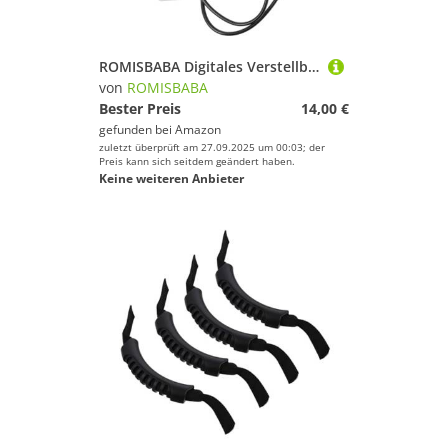
ROMISBABA Digitales Verstellbares Springseil mit Integriertem Zähler Schnurlose Ausführung für Indoor fitness Langlebiges Material Geeignet für Erwachsene und Effektives Workout
von
ROMISBABA
Bester Preis
14,00 €
gefunden bei
Amazon
zuletzt überprüft am 27.09.2025 um 00:03; der
Preis kann sich seitdem geändert haben.
Keine weiteren Anbieter