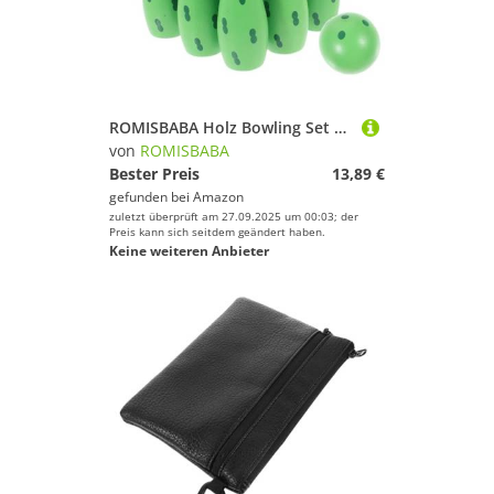
Lampen von ROMISBABA
Navigation von ROMISBABA
ROMISBABA Holz Bowling Set Mini Bowling Pins Frosch Design Motorikförderndes Indoor Outdoor für Kleinkinder Sicheres Langlebiges Kegelspiel für Jungen und Mädchen
Pflegemittel von ROMISBABA
von
ROMISBABA
Bester Preis
13,89 €
Tourenskifelle von ROMISBABA
gefunden bei
Amazon
zuletzt überprüft am 27.09.2025 um 00:03; der
Netze von ROMISBABA
Preis kann sich seitdem geändert haben.
Keine weiteren Anbieter
Kampfsportausrüstung von ROMISBABA