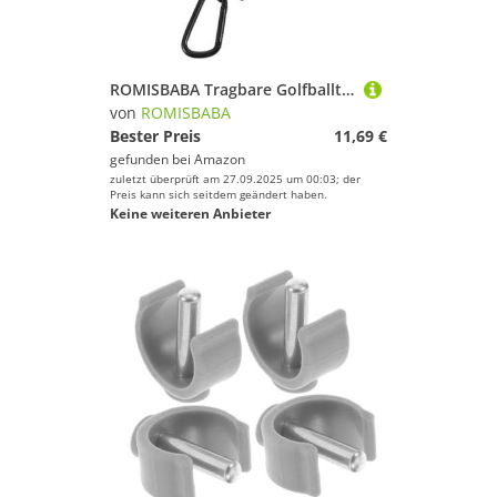
ROMISBABA Tragbare Golfballtasche aus Hochwertigem Elastisch und Langlebig mit Praktischem Gürtelclip zum Aufhängen Golftasche für Golfzubehör und Tees Kompakte Schwarze Umhängetasche
von
ROMISBABA
Bester Preis
11,69 €
gefunden bei
Amazon
zuletzt überprüft am 27.09.2025 um 00:03; der
Preis kann sich seitdem geändert haben.
Keine weiteren Anbieter