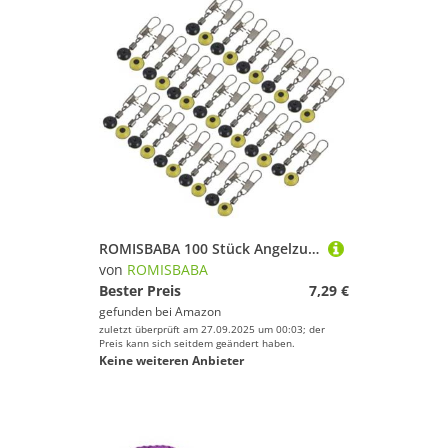
ROMISBABA 100 Stück Angelzubehör Space Bean Verbinder Mittelgroß Gelb Angelrolle Sinker Slider für Meerwasser Süßwasser Angeln Langlebig und Flexibel
von
ROMISBABA
Bester Preis
7,29 €
gefunden bei
Amazon
zuletzt überprüft am 27.09.2025 um 00:03; der
Preis kann sich seitdem geändert haben.
Keine weiteren Anbieter