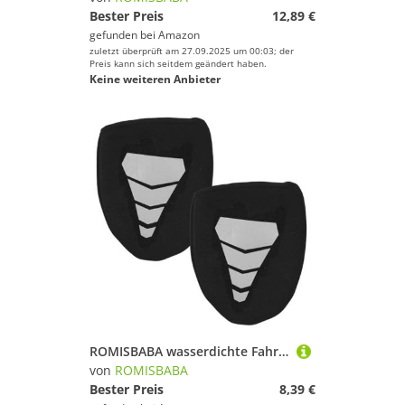
Bester Preis
12,89 €
gefunden bei
Amazon
zuletzt überprüft am 27.09.2025 um 00:03; der
Preis kann sich seitdem geändert haben.
Keine weiteren Anbieter
ROMISBABA wasserdichte Fahrrad Überschuhe mit Reflektierendem Muster Winddicht Warmhaltend rutschfest und Kratzfest Flexible Outdoor Neopren Schuhüberzieher für Sicheres Radfahren bei Nacht
von
ROMISBABA
Bester Preis
8,39 €