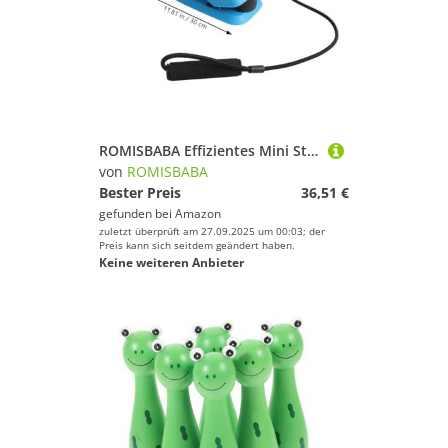
ROMISBABA
Markierungen von ROMISBABA
Geschlecht
Gewichte von ROMISBABA
Preis
Bälle von ROMISBABA
Farbe
Boards von ROMISBABA
ROMISBABA Effizientes Mini Stepper Pedal Fitnessgerät für Zuhause Stabiles Langlebiges Heimtrainingsgerät Kompakte für Muskelaufbau und Fettverbrennung
von
ROMISBABA
Brillen von ROMISBABA
Bester Preis
36,51 €
gefunden bei
Amazon
Kugeln von ROMISBABA
zuletzt überprüft am 27.09.2025 um 00:03; der
Preis kann sich seitdem geändert haben.
Keine weiteren Anbieter
Boxsäcke & Boxzubehör von ROMISBABA
Messgeräte von ROMISBABA
Protektoren von ROMISBABA
Action-Cams von ROMISBABA
Tore & Körbe von ROMISBABA