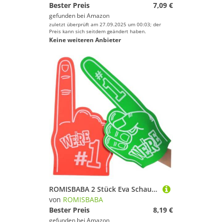
Bester Preis
7,09 €
gefunden bei
Amazon
zuletzt überprüft am 27.09.2025 um 00:03; der
Preis kann sich seitdem geändert haben.
Keine weiteren Anbieter
ROMISBABA 2 Stück Eva Schaumstoff Finger Rot Grün Große Fan Hände für Cheerleading Sport Event Requisiten Fanartikel für Fußball Basketball Baseball Party und Stadion
von
ROMISBABA
Bester Preis
8,19 €
gefunden bei
Amazon