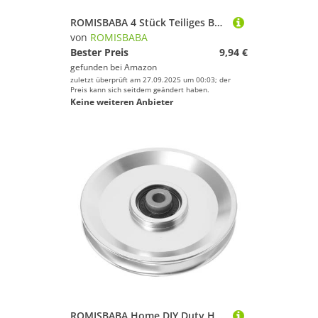
ROMISBABA 4 Stück Teiliges Bootsgurte Ersatzgriffe aus Kunststoff für Yacht Kajak Kanu Ergonomisch Langlebig Passend für Schlauchboot Angelboot Wasserfahrzeuge Einfach zu Montieren
von
ROMISBABA
Bester Preis
9,94 €
gefunden bei
Amazon
zuletzt überprüft am 27.09.2025 um 00:03; der
Preis kann sich seitdem geändert haben.
Keine weiteren Anbieter
ROMISBABA Home DIY Duty Heavy &Amp; Und Gewicht Aluminium Befestigungen Pulley Silent Mm Lb Kabel Projekte Lastenheben Leise Für Durchmesser Ausrüstung Fitness