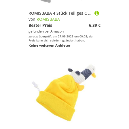
ROMISBABA 4 Stück Teiliges C Förmige Pin Lock Klammern für Gehstöcke und Krücken Wiederverwendbar Einfache Montage Kompatibel mit Vielfältigem Gehstock Zubehör für Senioren und Reparaturen
von
ROMISBABA
Bester Preis
6,39 €
gefunden bei
Amazon
zuletzt überprüft am 27.09.2025 um 00:03; der
Preis kann sich seitdem geändert haben.
Keine weiteren Anbieter