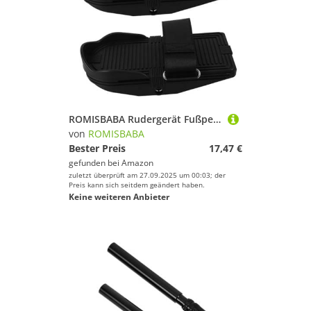
ROMISBABA Rudergerät Fußpedale Verstellbar Anti rutsch Fitness Zubehör Kompatibel mit Verschiedenen Modellen für Unterschiedliche Körpergrößen und Beinlängen
von
ROMISBABA
Bester Preis
17,47 €
gefunden bei
Amazon
zuletzt überprüft am 27.09.2025 um 00:03; der
Preis kann sich seitdem geändert haben.
Keine weiteren Anbieter