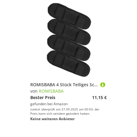
ROMISBABA 4 Stück Teiliges Schulterpolster aus Nylon Atmungsaktiv und Entlastend Gepolsterte Tragegurt Auflage für Rucksack Schulterriemen Schmerzlindernd und Einfach zu Montieren Schwarz
von
ROMISBABA
Bester Preis
11,15 €
gefunden bei
Amazon
zuletzt überprüft am 27.09.2025 um 00:03; der
Preis kann sich seitdem geändert haben.
Keine weiteren Anbieter