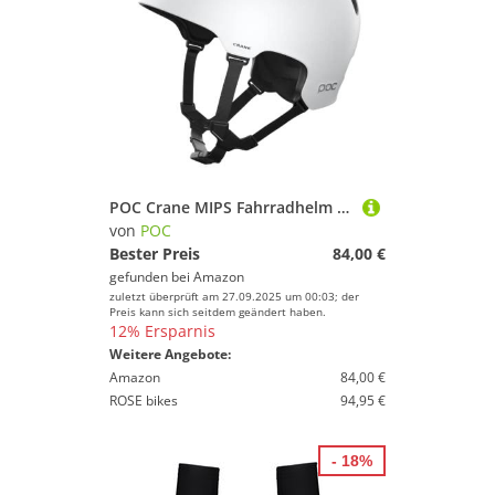
POC Crane MIPS Fahrradhelm - Leichter, strapazierfähiger und druckstabiler Helm mit einem einzigartigen, doppelt verstärkten EPS-Einsatz, Hydrogen White Matt
von
POC
Bester Preis
84,00 €
gefunden bei
Amazon
zuletzt überprüft am 27.09.2025 um 00:03; der
Preis kann sich seitdem geändert haben.
12% Ersparnis
Weitere Angebote:
Amazon
84,00 €
ROSE bikes
94,95 €
- 18%