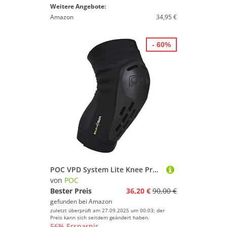
Weitere Angebote:
Amazon
34,95 €
- 60%
POC VPD System Lite Knee Protektor - 3D-geformter VPD-Schutz und Knieschoner,Uranium Black,S
von
POC
Bester Preis
36,20 €
90,00 €
gefunden bei
Amazon
zuletzt überprüft am 27.09.2025 um 00:03; der
Preis kann sich seitdem geändert haben.
56% Ersparnis