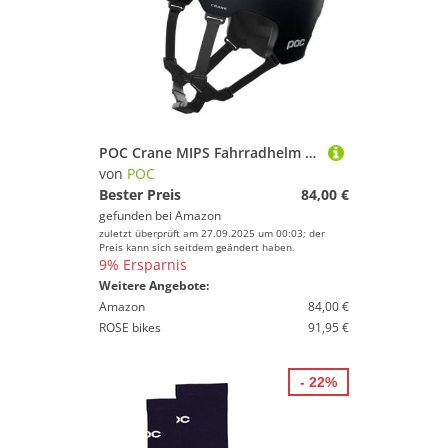
POC Crane MIPS Fahrradhelm - Leichter, strapazierfähiger und druckstabiler Helm mit einem einzigartigen, doppelt verstärkten EPS-Einsatz, Uranium Black Matt
von
POC
Bester Preis
84,00 €
gefunden bei
Amazon
zuletzt überprüft am 27.09.2025 um 00:03; der
Preis kann sich seitdem geändert haben.
9% Ersparnis
Weitere Angebote:
Amazon
84,00 €
ROSE bikes
91,95 €
- 22%