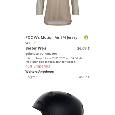
Preis
Brillen von POC
Handschuhe von POC
% Sale
Kletterausrüstung von POC
Ski von POC
Farbe
Fitnesszubehör von POC
Lawinenausrüstung von POC
POC W's Motion Air 3/4 Jersey Mountainbike Shirt für Damen
von
POC
Pflegemittel von POC
Bester Preis
26,09 €
gefunden bei
Amazon
Wassersportausrüstung von POC
zuletzt überprüft am 27.09.2025 um 00:04; der
Preis kann sich seitdem geändert haben.
46% Ersparnis
Gewichte von POC
Weitere Angebote:
Bergzeit
48,07 €