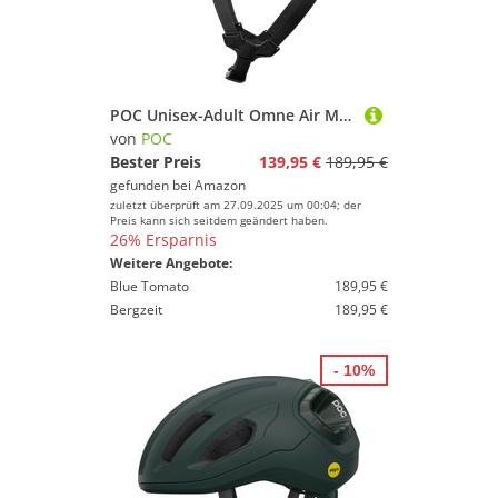
POC Unisex-Adult Omne Air MIPS Fahrradhelm, Uranium Black Matt, L (56-61cm)
von
POC
Bester Preis
139,95 €
189,95 €
gefunden bei
Amazon
zuletzt überprüft am 27.09.2025 um 00:04; der
Preis kann sich seitdem geändert haben.
26% Ersparnis
Weitere Angebote:
Blue Tomato
189,95 €
Bergzeit
189,95 €
- 10%