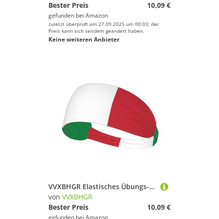
Bester Preis
10,09 €
gefunden bei
Amazon
zuletzt überprüft am 27.09.2025 um 00:03; der
Preis kann sich seitdem geändert haben.
Keine weiteren Anbieter
VVXBHGR Elastisches Übungs-Stirnband mit italienischer Flagge, für Damen und Herren, weich, schnell trocknend
von
VVXBHGR
Bester Preis
10,09 €
gefunden bei
Amazon