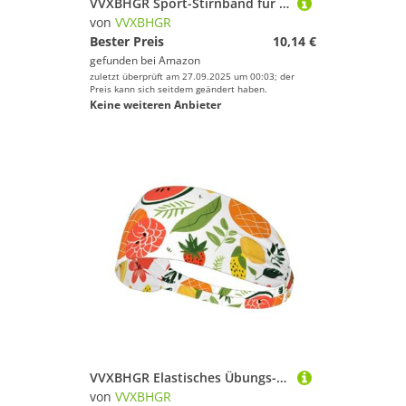
VVXBHGR Sport-Stirnband für Damen und Herren, weich und atmungsaktiv, feuchtigkeitsableitend, sportlich
von
VVXBHGR
Bester Preis
10,14 €
gefunden bei
Amazon
zuletzt überprüft am 27.09.2025 um 00:03; der
Preis kann sich seitdem geändert haben.
Keine weiteren Anbieter
VVXBHGR Elastisches Übungs-Stirnband mit Fruchtmotiven, für Damen und Herren, weich, schnell trocknend
von
VVXBHGR