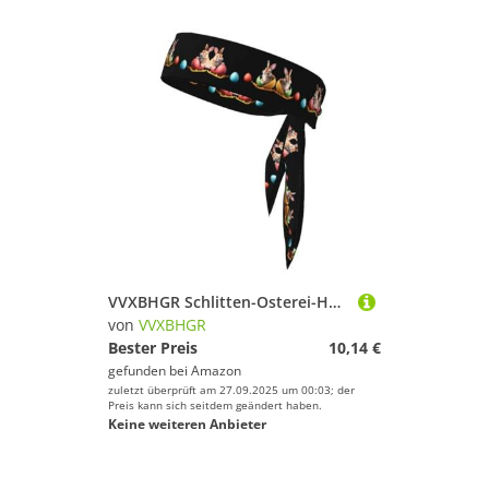
VVXBHGR Schlitten-Osterei-Hasen-Druck-Sport-Stirnband für Damen und Herren, weich und atmungsaktiv, feuchtigkeitsableitend, sportlich
von
VVXBHGR
Bester Preis
10,14 €
gefunden bei
Amazon
zuletzt überprüft am 27.09.2025 um 00:03; der
Preis kann sich seitdem geändert haben.
Keine weiteren Anbieter