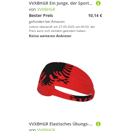
VVXBHGR Ein Junge, der Sportkopfband für Männer und Frauen liebt, weich und atmungsaktiv, feuchtigkeitsableitend, athletisch
von
VVXBHGR
Bester Preis
10,14 €
gefunden bei
Amazon
zuletzt überprüft am 27.09.2025 um 00:03; der
Preis kann sich seitdem geändert haben.
Keine weiteren Anbieter
VVXBHGR Elastisches Übungs-Stirnband mit albanischer Flagge, für Damen und Herren, weich, schnell trocknend
von
VVXBHGR