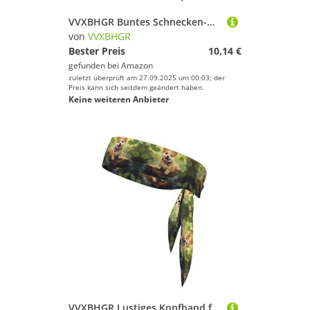
VVXBHGR Buntes Schnecken-Druck-Sport-Stirnband für Damen und Herren, weich und atmungsaktiv, feuchtigkeitsableitend, sportlich
von
VVXBHGR
Bester Preis
10,14 €
gefunden bei
Amazon
zuletzt überprüft am 27.09.2025 um 00:03; der
Preis kann sich seitdem geändert haben.
Keine weiteren Anbieter
VVXBHGR Lustiges Kopfband für Damen und Herren, weich und atmungsaktiv, feuchtigkeitsableitend, sportlich