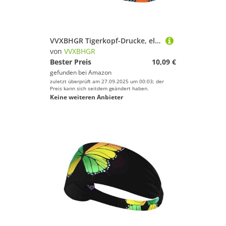
VVXBHGR Tigerkopf-Drucke, elastisches Übungs-Stirnband, Sport-Kopfband für Damen und Herren, weich, schnell trocknend
von
VVXBHGR
Bester Preis
10,09 €
gefunden bei
Amazon
zuletzt überprüft am 27.09.2025 um 00:03; der
Preis kann sich seitdem geändert haben.
Keine weiteren Anbieter