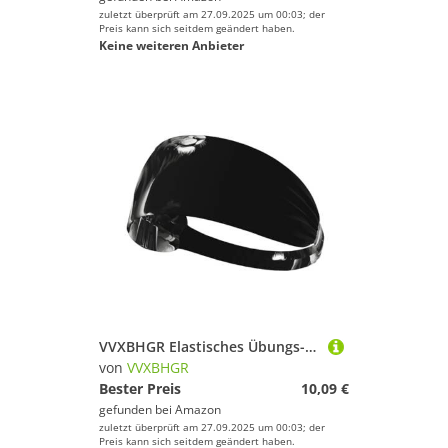
zuletzt überprüft am 27.09.2025 um 00:03; der
Preis kann sich seitdem geändert haben.
Keine weiteren Anbieter
VVXBHGR Elastisches Übungs-Stirnband mit Bambus-Waldlöwen-Druck, für Damen und Herren, weich, schnell trocknend
von
VVXBHGR
Bester Preis
10,09 €
gefunden bei
Amazon
zuletzt überprüft am 27.09.2025 um 00:03; der
Preis kann sich seitdem geändert haben.