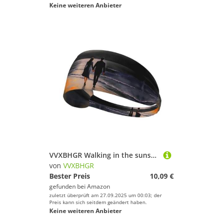
Keine weiteren Anbieter
VVXBHGR Walking in the sunset with hands Prints Elastic Exercise Headband Sports Head Tie for Men and Women, Soft, Quick-Dry
von
VVXBHGR
Bester Preis
10,09 €
gefunden bei
Amazon
zuletzt überprüft am 27.09.2025 um 00:03; der
Preis kann sich seitdem geändert haben.
Keine weiteren Anbieter