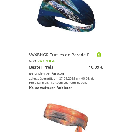
Spaß und Erfolg beim Sportausrüstung!
VVXBHGR Turtles on Parade Prints Elastisches Übungs-Stirnband, Sport-Kopfband für Damen und Herren, weich, schnell trocknend
von
VVXBHGR
Bester Preis
10,09 €
gefunden bei
Amazon
zuletzt überprüft am 27.09.2025 um 00:03; der
Preis kann sich seitdem geändert haben.
Keine weiteren Anbieter