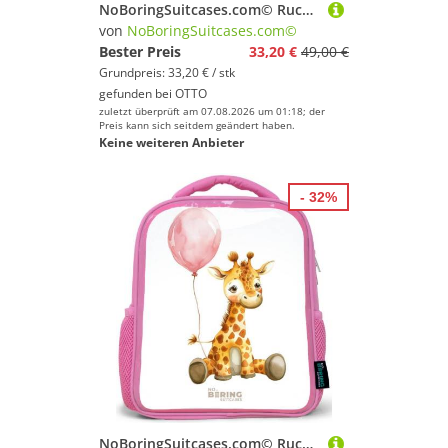
NoBoringSuitcases.com© Rucksack Gepardenjunges auf einer Schaukel in den Wolken, Kinderrucksack Schwarz, Schulrucksack, Freizeitrucksack Jungen Mädchen
von
NoBoringSuitcases.com©
Bester Preis
33,20 €
49,00 €
Grundpreis: 33,20 € / stk
gefunden bei
OTTO
zuletzt überprüft am 07.08.2026 um 01:18; der
Preis kann sich seitdem geändert haben.
Keine weiteren Anbieter
- 32%
NoBoringSuitcases.com© Rucksack Rosa - Giraffe mit rosa Luftballon, Kinderrucksack, Schulrucksack, Freizeitrucksack, Mädchen, Kindergarten