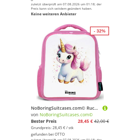
zuletzt überprüft am 07.08.2026 um 01:18; der
Preis kann sich seitdem geändert haben.
Keine weiteren Anbieter
- 32%
NoBoringSuitcases.com© Rucksack Rosa - Weißes Einhorn mit rosa Mähne, Kinderrucksack, Schulrucksack, Freizeitrucksack, Mädchen, Kindergarten
von
NoBoringSuitcases.com©
Bester Preis
28,45 €
42,00 €
Grundpreis: 28,45 € / stk
gefunden bei
OTTO
zuletzt überprüft am 07.08.2026 um 01:18; der