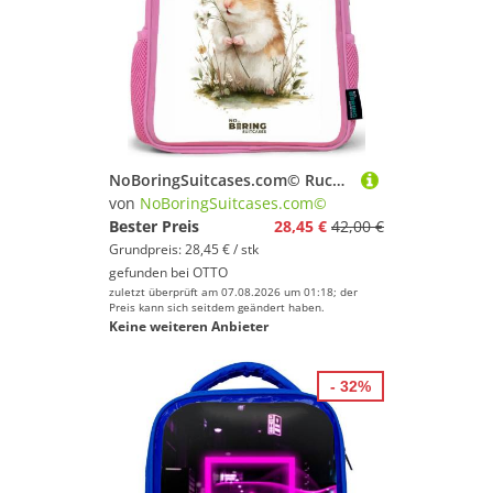
Wir hoffen, dass Du bei uns findest, was Du suchst,
und wünschen Dir weiter viel Spaß und Erfolg beim
Sportausrüstung!
NoBoringSuitcases.com© Rucksack Rosa - Tier - Natur - Hamster, Kinderrucksack, Schulrucksack, Freizeitrucksack, Mädchen, Kindergarten
von
NoBoringSuitcases.com©
Bester Preis
28,45 €
42,00 €
Grundpreis: 28,45 € / stk
gefunden bei
OTTO
zuletzt überprüft am 07.08.2026 um 01:18; der
Preis kann sich seitdem geändert haben.
Keine weiteren Anbieter
- 32%