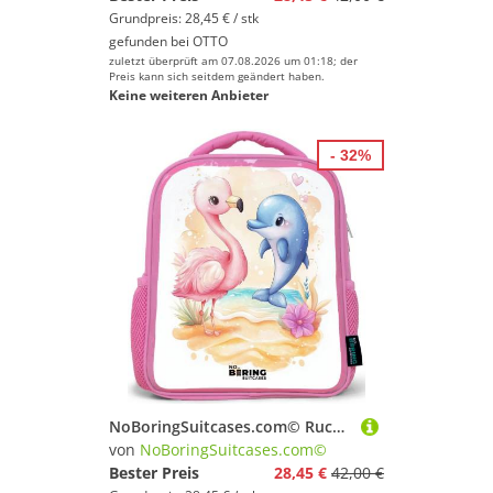
Grundpreis: 28,45 € / stk
gefunden bei
OTTO
zuletzt überprüft am 07.08.2026 um 01:18; der
Preis kann sich seitdem geändert haben.
Keine weiteren Anbieter
- 32%
NoBoringSuitcases.com© Rucksack Rosa - Rosa Flamingo und blauer Delfin am Strand, Kinderrucksack, Schulrucksack, Freizeitrucksack, Mädchen, Kindergarten
von
NoBoringSuitcases.com©
Bester Preis
28,45 €
42,00 €