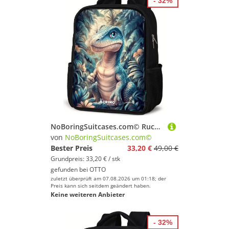
- 32%
NoBoringSuitcases.com© Rucksack Dino im mystischen Dschungel mit Mondlicht, Kinderrucksack Schwarz, Schulrucksack, Freizeitrucksack Jungen Mädchen
von
NoBoringSuitcases.com©
Bester Preis
33,20 €
49,00 €
Grundpreis: 33,20 € / stk
gefunden bei
OTTO
zuletzt überprüft am 07.08.2026 um 01:18; der
Preis kann sich seitdem geändert haben.
Keine weiteren Anbieter
- 32%