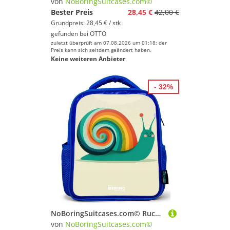
von
NoBoringSuitcases.com©
Bester Preis
28,45 €
42,00 €
Grundpreis: 28,45 € / stk
gefunden bei
OTTO
zuletzt überprüft am 07.08.2026 um 01:18; der
Preis kann sich seitdem geändert haben.
Keine weiteren Anbieter
- 32%
NoBoringSuitcases.com© Rucksack Blau - Schnecke - Regenbogen - Farbenfroh, Kinderrucksack, Schulrucksack, Freizeitrucksack, Jungen, Kindergarten
von
NoBoringSuitcases.com©