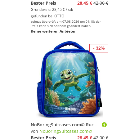
Bester Preis
28,45 €
42,00 €
Grundpreis: 28,45 € / stk
gefunden bei
OTTO
zuletzt überprüft am 07.08.2026 um 01:18; der
Preis kann sich seitdem geändert haben.
Keine weiteren Anbieter
- 32%
NoBoringSuitcases.com© Rucksack Blau - Schildkröte in bunter Unterwasserwelt, Kinderrucksack, Schulrucksack, Freizeitrucksack, Jungen, Kindergarten
von
NoBoringSuitcases.com©
Bester Preis
28,45 €
42,00 €