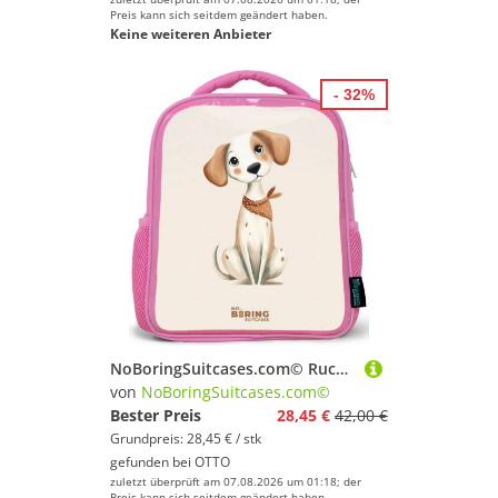
Preis kann sich seitdem geändert haben.
Keine weiteren Anbieter
- 32%
NoBoringSuitcases.com© Rucksack Rosa - Braun gefleckter Welpe auf beigem Hintergrund, Kinderrucksack, Schulrucksack, Freizeitrucksack, Mädchen, Kindergarten
von
NoBoringSuitcases.com©
Bester Preis
28,45 €
42,00 €
Grundpreis: 28,45 € / stk
gefunden bei
OTTO
zuletzt überprüft am 07.08.2026 um 01:18; der
Preis kann sich seitdem geändert haben.