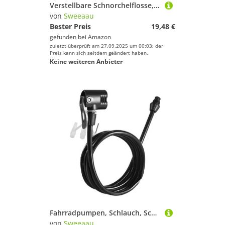
Verstellbare Schnorchelflosse, verbessert die Geschwindigkeit, Schwimmen, Tauchzubehör, atmungsaktiv, Silikon-Textur, reisefreundliche Tauchflossen
von
Sweeaau
Bester Preis
19,48 €
gefunden bei
Amazon
zuletzt überprüft am 27.09.2025 um 00:03; der
Preis kann sich seitdem geändert haben.
Keine weiteren Anbieter
Fahrradpumpen, Schlauch, Schlauch, Verlängerungsventile, Verbindungsstück, Fahrräder, Reifenfüller, Fahrrad-Luftschlauch
von
Sweeaau