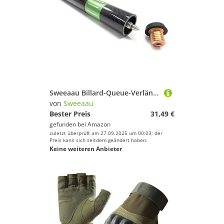
Handschuhe von Sweeaau
Wintersportausrüstung
Zelte
Fitnesszubehör von Sweeaau
Luftpumpen von Sweeaau
Sweeaau
Zelte von Sweeaau
Geschlecht
Wintersportausrüstung von Sweeaau
Preis
Sweeaau Billard-Queue-Verlängerung, Kohlefasern, Endverlängerung, leicht, leicht, Queue-Verlängerungsstab für Pool-Queues, Sticks Zubehör
von
Sweeaau
Schlafsäcke von Sweeaau
Farbe
Bester Preis
31,49 €
gefunden bei
Amazon
Lampen von Sweeaau
zuletzt überprüft am 27.09.2025 um 00:03; der
Preis kann sich seitdem geändert haben.
Keine weiteren Anbieter
Brillen von Sweeaau
Helme von Sweeaau
Kletterausrüstung von Sweeaau
Markierungen von Sweeaau
Messgeräte von Sweeaau