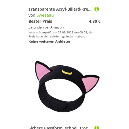
Transparente Acryl-Billard-Kreide-Pulver-Box, Aufbewahrung, dekorativ, transparent, Schutz, dauerhafte Kreide, tragbares Zubehör
von
Sweeaau
Bester Preis
4,80 €
gefunden bei
Amazon
zuletzt überprüft am 27.09.2025 um 00:03; der
Preis kann sich seitdem geändert haben.
Keine weiteren Anbieter
Sichere Passform, schnell trocknende Stirnbänder zum Tauchen, Schnorcheln und Training mit hoher Intensität, Outdoor-Aktivität, Stirnband, Neopren, Tauchstirnbänder, rutschfest