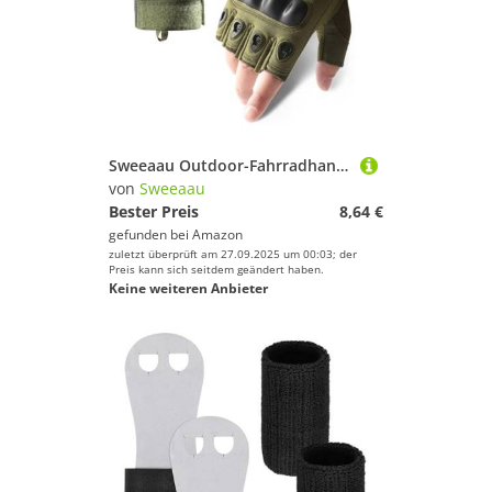
Navigation von Sweeaau
Netze von Sweeaau
Tore & Körbe von Sweeaau
Sweeaau Outdoor-Fahrradhandschuhe mit verbessertem Handflächenschutz für Sporttraining und Enthusiasten, Fahrradzubehör, Handschuhe für Outdoor-Sport
von
Sweeaau
Bester Preis
8,64 €
gefunden bei
Amazon
zuletzt überprüft am 27.09.2025 um 00:03; der
Preis kann sich seitdem geändert haben.
Keine weiteren Anbieter