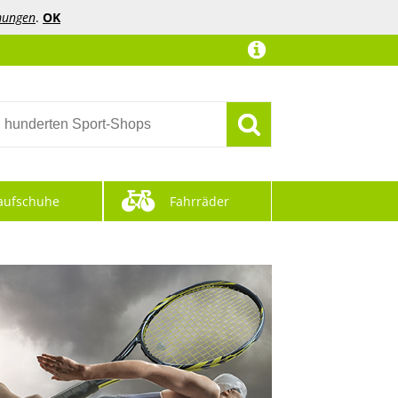
mungen
.
OK
aufschuhe
Fahrräder