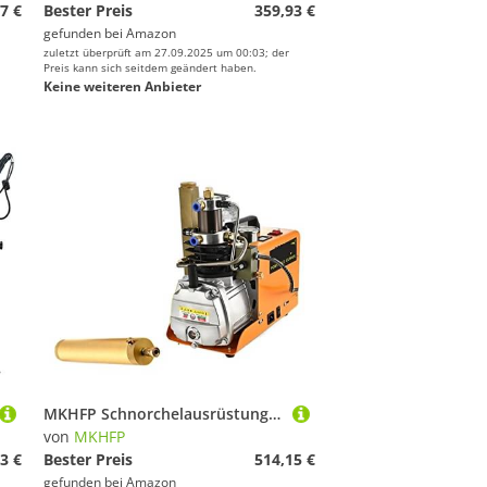
7 €
Bester Preis
359,93 €
gefunden bei
Amazon
zuletzt überprüft am 27.09.2025 um 00:03; der
Preis kann sich seitdem geändert haben.
Keine weiteren Anbieter
MKHFP Schnorchelausrüstung, SAIC Schnelle Und Geruchlose Elektrische Hochdruckluftpumpe 40 MPa Kleine Luftpumpe Speziell for Die Tauchatmung(Air Pump (with Ultra Filter))
von
MKHFP
3 €
Bester Preis
514,15 €
gefunden bei
Amazon