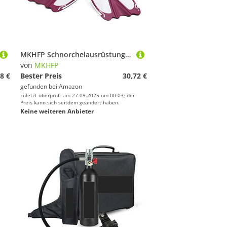
MKHFP Schnorchelausrüstung, Schwimmflossen Erwachsene Schnorcheln Fußflossen Kinder Tauchflossen Anfänger Schwimmausrüstung Tragbare Tauchflossen for Erwachsene Und Kinder(Burgundy White,Medium)
von
MKHFP
8 €
Bester Preis
30,72 €
gefunden bei
Amazon
zuletzt überprüft am 27.09.2025 um 00:03; der
Preis kann sich seitdem geändert haben.
Keine weiteren Anbieter