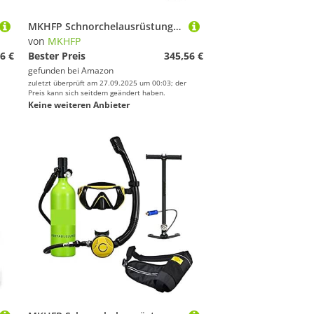
MKHFP Schnorchelausrüstung, Tragbare Unterwasser-Notfallgasflasche, Ausgestattet Mit Einem Vollständigen Satz Sauerstofftanks for Tauchatemgeräte(Black Package E)
von
MKHFP
6 €
Bester Preis
345,56 €
gefunden bei
Amazon
zuletzt überprüft am 27.09.2025 um 00:03; der
Preis kann sich seitdem geändert haben.
Keine weiteren Anbieter