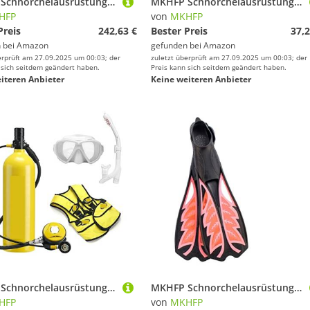
MKHFP Schnorchelausrüstung, Tragbare Unterwasser-Notfallgasflasche, Ausgestattet Mit Einem Vollständigen Satz Sauerstofftanks for Tauchatemgeräte(Green Package D)
MKHFP Schnorchelausrüstung, Professionelle Schnorchel-Tauchmaske, Unterwasser-Tauchmaske, Vollgesichts-Schnorchelmaske, Anti-Beschlag-Schutzbrille for Schwimmausrüstung for Erwachsene(White Blue,S/M)
HFP
von
MKHFP
Preis
242,63 €
Bester Preis
37,2
 bei
Amazon
gefunden bei
Amazon
erprüft am 27.09.2025 um 00:03; der
zuletzt überprüft am 27.09.2025 um 00:03; der
 sich seitdem geändert haben.
Preis kann sich seitdem geändert haben.
iteren Anbieter
Keine weiteren Anbieter
MKHFP Schnorchelausrüstung, 2L Tauch-Atemschutzmaske, Tauchausrüstung, Aluminiumflasche, Gasflasche, Erwachsene, Schwimmen, Schnorcheln, Schnorchel, Restdruckmessgerät(Yellow,C)
MKHFP Schnorchelausrüstung, Flexible Komfort-Tauchflossen for Erwachsene, Professionelle Freitauch-Langflossen, Gummi, rutschfeste Schwimmflossen, Schnorchelausrüstung(Rood,Medium)
HFP
von
MKHFP