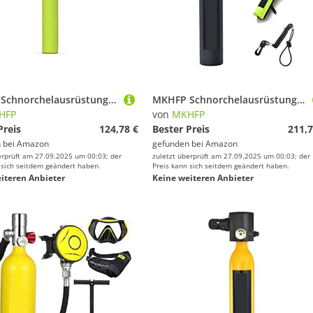
MKHFP Schnorchelausrüstung, Outdoor-Tauchausrüstung, Schwimmzubehör, 0,5 L Mini-Sauerstoffflaschen-Atemschutzgerät(Green+Breathing Valve)
MKHFP Schnorchelausrüstung, Tragbare Unterwasser-Notfallgasflasche, Ausgestattet Mit Einem Vollständigen Satz Sauerstofftanks for Tauchatemgeräte(Black Package B)
HFP
von
MKHFP
Preis
124,78 €
Bester Preis
211,7
 bei
Amazon
gefunden bei
Amazon
erprüft am 27.09.2025 um 00:03; der
zuletzt überprüft am 27.09.2025 um 00:03; der
 sich seitdem geändert haben.
Preis kann sich seitdem geändert haben.
iteren Anbieter
Keine weiteren Anbieter