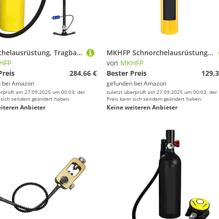
Schnorchelausrüstung, Tragbare Sauerstoffflasche for Tauchen Mit 1 L Fassungsvermögen(Yellow Bottle Silver Head)
MKHFP Schnorchelausrüstung, Tragbare Unterwasser-Notfall-Ersatzgasflaschen, Ausgestattet Mit Einem Kompletten Satz Atemschutzmasken(Orange0.5L Respirator)
HFP
von
MKHFP
Preis
284,66 €
Bester Preis
129,3
 bei
Amazon
gefunden bei
Amazon
erprüft am 27.09.2025 um 00:03; der
zuletzt überprüft am 27.09.2025 um 00:03; der
 sich seitdem geändert haben.
Preis kann sich seitdem geändert haben.
iteren Anbieter
Keine weiteren Anbieter