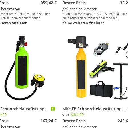
Preis
359,42 €
Bester Preis
35,2
 bei
Amazon
gefunden bei
Amazon
erprüft am 27.09.2025 um 00:03; der
zuletzt überprüft am 27.09.2025 um 00:03; der
 sich seitdem geändert haben.
Preis kann sich seitdem geändert haben.
iteren Anbieter
Keine weiteren Anbieter
MKHFP Schnorchelausrüstung, Tauchflaschen-Schwimmzubehör, Tauch-Atemschutzmaske, Tauch-Sauerstoffflasche(Green1L Respirator)
MKHFP Schnorchelausrüstung, Tragbare Unterwasser-Notfallgasflasche, Ausgestattet Mit Einem Vollständigen Satz Sauerstofftanks for Tauchatemgeräte(Yellow Package D)
HFP
von
MKHFP
Preis
167,24 €
Bester Preis
242,6
 bei
Amazon
gefunden bei
Amazon