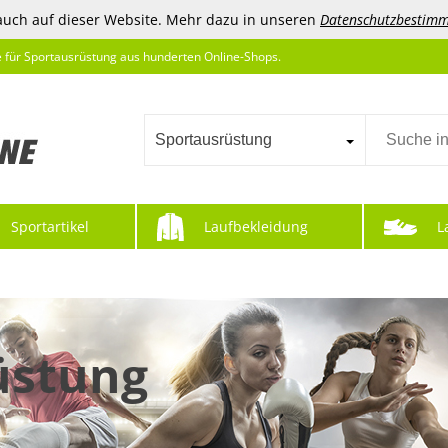
auch auf dieser Website. Mehr dazu in unseren
Datenschutzbestim
e für Sportausrüstung aus hunderten Online-Shops.
Sportausrüstung
Sportartikel
Laufbekleidung
L
üstung