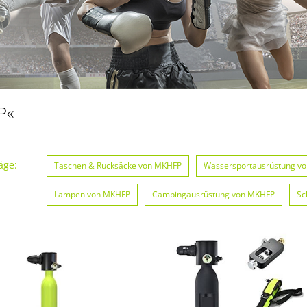
P«
äge:
Taschen & Rucksäcke von MKHFP
Wassersportausrüstung v
Lampen von MKHFP
Campingausrüstung von MKHFP
Sc