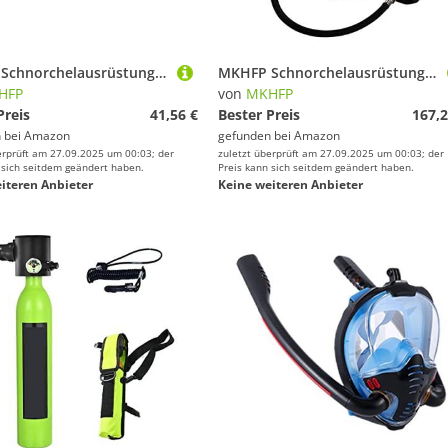
MKHFP Schnorchelausrüstung, Adapter for Sauerstofftank, Gasfülladapter, 30 MPa, Tauchadapter(Black3 Type)
MKHFP Schnorchelausrüstung, Tauchflaschen-Schwimmzubehör, Tauch-Atemschutzmaske, Tauch-Sauerstoffflasche(Black1L Respirator)
HFP
von
MKHFP
Preis
41,56 €
Bester Preis
167,2
 bei
Amazon
gefunden bei
Amazon
erprüft am 27.09.2025 um 00:03; der
zuletzt überprüft am 27.09.2025 um 00:03; der
 sich seitdem geändert haben.
Preis kann sich seitdem geändert haben.
iteren Anbieter
Keine weiteren Anbieter