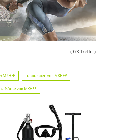
(978 Treffer)
on MKHFP
Luftpumpen von MKHFP
hlafsäcke von MKHFP