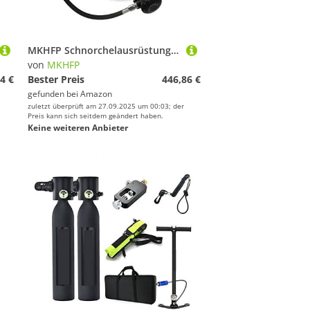
MKHFP Schnorchelausrüstung, 1L Tauchflasche Notfallrettung Tauchmaske Tragbarer Rucksack Kleine Sauerstoffflasche(Noir)
von
MKHFP
4 €
Bester Preis
446,86 €
gefunden bei
Amazon
zuletzt überprüft am 27.09.2025 um 00:03; der
Preis kann sich seitdem geändert haben.
Keine weiteren Anbieter