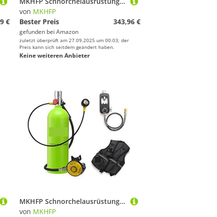
MKHFP Schnorchelausrüstung, Schnorchel-Unterwassertauch-Rebreather-Tauchgerät, Tragbare Tiefschnorchelausrüstung(Blackhead in Green Bottle)
von
MKHFP
9 €
Bester Preis
343,96 €
gefunden bei
Amazon
zuletzt überprüft am 27.09.2025 um 00:03; der
Preis kann sich seitdem geändert haben.
Keine weiteren Anbieter
MKHFP Schnorchelausrüstung, 2L Tauchen Schnorchelausrüstung Sauerstofftank Restdruckmessgerät(Green Bottle Silver Head)
von
MKHFP