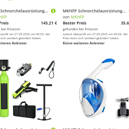
MKHFP Schnorchelausrüstung, Tragbare Unterwasser-Notfall-Ersatzgasflaschen, Ausgestattet Mit Einem Kompletten Satz Atemschutzmasken(Green Package A)
MKHFP Schnorchelausrüstung, Erwachsene Tauchmaske Vollgesichts-Antibeschlag-Schnorchelmaske Kinderschwimmen Unterwasser-Atemschutzmaske Tauchausrüstung(Blue,S/M)
HFP
von
MKHFP
Preis
145,21 €
Bester Preis
35,6
 bei
Amazon
gefunden bei
Amazon
erprüft am 27.09.2025 um 00:03; der
zuletzt überprüft am 27.09.2025 um 00:03; der
 sich seitdem geändert haben.
Preis kann sich seitdem geändert haben.
iteren Anbieter
Keine weiteren Anbieter