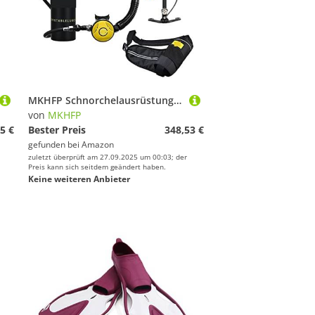
MKHFP Schnorchelausrüstung, Schnorchel-Unterwassertauch-Rebreather-Tauchgerät, Tragbare Tiefschnorchelausrüstung(SKU7 Black Bottle Silver Head)
von
MKHFP
5 €
Bester Preis
348,53 €
gefunden bei
Amazon
zuletzt überprüft am 27.09.2025 um 00:03; der
Preis kann sich seitdem geändert haben.
Keine weiteren Anbieter