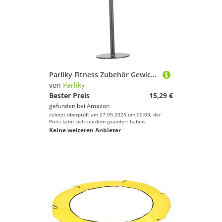
Schlafsäcke von Parliky
Geschlecht
Messgeräte von Parliky
Kugeln von Parliky
Preis
Matten & Kissen von Parliky
% Sale
Protektoren von Parliky
Netze von Parliky
Parliky Fitness Zubehör Gewichtsscheibenhalter Barbell Slice Halter Stahl Tragbar Krafttraining Ersatzteil für Muskelaufbau Zuhause
Farbe
von
Parliky
Bälle von Parliky
Brillen von Parliky
Bester Preis
15,29 €
gefunden bei
Amazon
Lampen von Parliky
Navigation von Parliky
zuletzt überprüft am 27.09.2025 um 00:03; der
Preis kann sich seitdem geändert haben.
Keine weiteren Anbieter
Outdoor Funsport von Parliky
Pfeifen von Parliky
Tore & Körbe von Parliky
Kampfsportausrüstung von Parliky