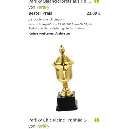
Parliky Balancierbrett aus Holz Balancespielzeug Kreatives Lernspielzeug für Gleichgewichtstraining und Koordination Geeignet für Kleinkinder Kindergartenalter Blaues Wackelbrett
von
Parliky
Bester Preis
23,09 €
gefunden bei
Amazon
zuletzt überprüft am 27.09.2025 um 00:03; der
Preis kann sich seitdem geändert haben.
Keine weiteren Anbieter
Parliky Chic Kleine Trophäe Gold Kunststoff mit Gravuroption Feine Verarbeitung Langlebig als Wettbewerbs Partypreis für Schulveranstaltungen
von
Parliky