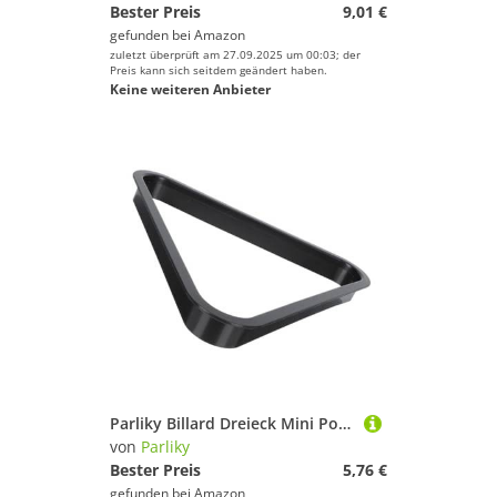
Bester Preis
9,01 €
gefunden bei
Amazon
zuletzt überprüft am 27.09.2025 um 00:03; der
Preis kann sich seitdem geändert haben.
Keine weiteren Anbieter
Parliky Billard Dreieck Mini Pool Dreieck Organizer aus Leichtem Kunststoff Stabiles Snooker Fixing Rack für Standard billardkugeln Praktisches Pool Tisch Zubehör für Heim Turnierspiele
von
Parliky
Bester Preis
5,76 €
gefunden bei
Amazon