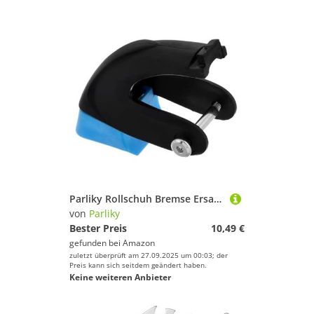
Parliky Rollschuh Bremse Ersatzbremsklotz Langlebiger Rutschfester Inline Skate Bremsstopper Kompatibel mit Rollschuhen und Inline Skates Sicher und Einfach zu Montieren
von
Parliky
Bester Preis
10,49 €
gefunden bei
Amazon
zuletzt überprüft am 27.09.2025 um 00:03; der
Preis kann sich seitdem geändert haben.
Keine weiteren Anbieter