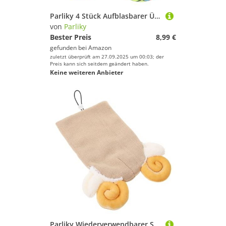
Parliky 4 Stück Aufblasbarer Übergroßer Volleyball Für Draußen Beachvolleyball Weicher Volleyball Sand Kindervolleyball Große Aufblasbare Neonbälle Wasserbälle Aus PVC
von
Parliky
Bester Preis
8,99 €
gefunden bei
Amazon
zuletzt überprüft am 27.09.2025 um 00:03; der
Preis kann sich seitdem geändert haben.
Keine weiteren Anbieter
Parliky Wiederverwendbarer Skihelm überzug mit Lustigem Cartoon Design Waschbar und Faltbar Schützende Helmabdeckung für Skihelme Modisches Winterzubehör für Skifahrer