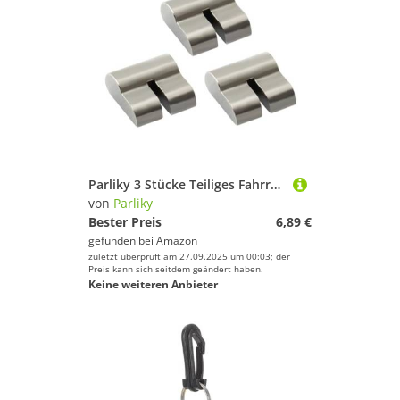
Parliky 3 Stücke Teiliges Fahrradnaben-sperrklinken Aluminiumlegierung Präzise Verarbeitung Nutbreite Ersatz für Mountain Rennradfreilauf Robust und Optimal für Reibungslosen Betrieb
von
Parliky
Bester Preis
6,89 €
gefunden bei
Amazon
zuletzt überprüft am 27.09.2025 um 00:03; der
Preis kann sich seitdem geändert haben.
Keine weiteren Anbieter