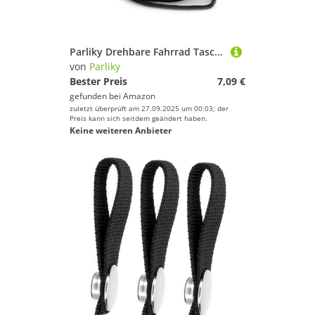
Parliky Drehbare Fahrrad Taschenlampenhalterung mit Schnellspanner Lichthalterung aus Robustem Kunststoff und Gummi Einfache Montage Schutzpolster für Lenker und Rahmen Schwarz
von
Parliky
Bester Preis
7,09 €
gefunden bei
Amazon
zuletzt überprüft am 27.09.2025 um 00:03; der
Preis kann sich seitdem geändert haben.
Keine weiteren Anbieter