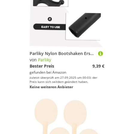
Parliky Nylon Bootshaken Ersatzkopf aus Strapazierfähigem Nylon Leichtes Schwimmendes Befestigungszubehör für Boote Kompatibel mit Festmacher Yacht Kajak und Rettungsbooten Installieren
von
Parliky
Bester Preis
9,39 €
gefunden bei
Amazon
zuletzt überprüft am 27.09.2025 um 00:03; der
Preis kann sich seitdem geändert haben.
Keine weiteren Anbieter