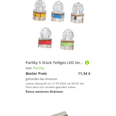
Parliky 5 Stück Teiliges LED Unterwasser angellicht mit Mehrfarbige Köderlampe für Tiefsee Nachtangeln Langlebig Druckresistent zum Anlocken von Fischen in See Teich und Fluss
von
Parliky
Bester Preis
11,34 €
gefunden bei
Amazon
zuletzt überprüft am 27.09.2025 um 00:03; der
Preis kann sich seitdem geändert haben.
Keine weiteren Anbieter