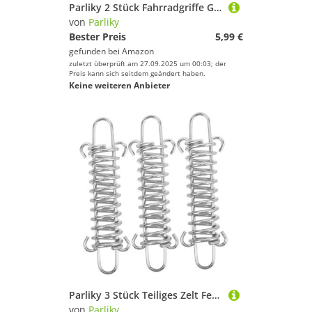
Parliky 2 Stück Fahrradgriffe Gummi Lenkergriffe rutschfest Elastisch Stoßdämpfend für Mountainbike Faltrad Einfache Montage Komfortable Handhabung Royal Blau
von
Parliky
Bester Preis
5,99 €
gefunden bei
Amazon
zuletzt überprüft am 27.09.2025 um 00:03; der
Preis kann sich seitdem geändert haben.
Keine weiteren Anbieter
Parliky 3 Stück Teiliges Zelt Federschnallen aus Robustem Material Verstellbare Windseilschnallen für Camping und Outdoor Langlebig Zuverlässig und Leicht für Wandern und Bergsteigen
von
Parliky