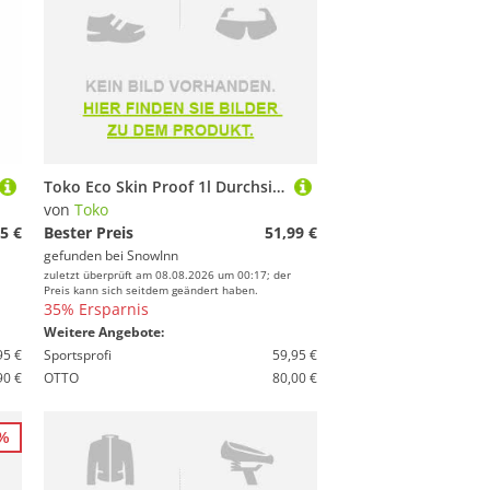
Toko Eco Skin Proof 1l Durchsichtig
von
Toko
5 €
Bester Preis
51,99 €
gefunden bei
SnowInn
zuletzt überprüft am 08.08.2026 um 00:17; der
Preis kann sich seitdem geändert haben.
35% Ersparnis
Weitere Angebote:
95 €
Sportsprofi
59,95 €
90 €
OTTO
80,00 €
1%