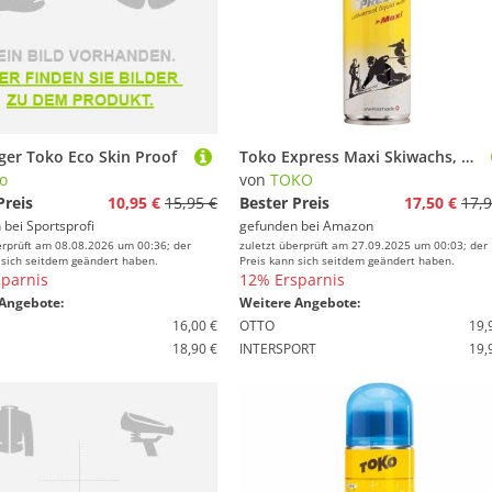
iger Toko Eco Skin Proof
Toko Express Maxi Skiwachs, Mehrfarbig, 200ml
o
von
TOKO
Preis
10,95 €
15,95 €
Bester Preis
17,50 €
17,9
 bei
Sportsprofi
gefunden bei
Amazon
erprüft am 08.08.2026 um 00:36; der
zuletzt überprüft am 27.09.2025 um 00:03; der
 sich seitdem geändert haben.
Preis kann sich seitdem geändert haben.
parnis
12% Ersparnis
Angebote:
Weitere Angebote:
16,00 €
OTTO
19,
18,90 €
INTERSPORT
19,