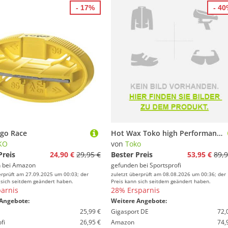
- 17%
- 4
rgo Race
Hot Wax Toko high Performance warm 120g
KO
von
Toko
Preis
24,90 €
29,95 €
Bester Preis
53,95 €
89,9
 bei
Amazon
gefunden bei
Sportsprofi
erprüft am 27.09.2025 um 00:03; der
zuletzt überprüft am 08.08.2026 um 00:36; der
 sich seitdem geändert haben.
Preis kann sich seitdem geändert haben.
arnis
28% Ersparnis
Angebote:
Weitere Angebote:
25,99 €
Gigasport DE
72,
fi
26,95 €
Amazon
74,