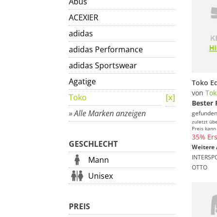
Abus
ACEXIER
adidas
adidas Performance
adidas Sportswear
Agatige
Toko E
von
Tok
Toko
Bester 
» Alle Marken anzeigen
gefunden
zuletzt üb
Preis kann
35% Ers
GESCHLECHT
Weitere 
INTERSP
Mann
OTTO
Unisex
PREIS