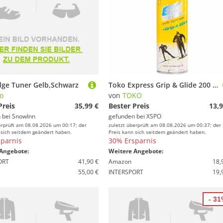
dge Tuner Gelb,Schwarz
Toko Express Grip & Glide 200 ml
o
von
TOKO
Preis
35,99 €
Bester Preis
13,9
 bei
SnowInn
gefunden bei
XSPO
erprüft am 08.08.2026 um 00:17; der
zuletzt überprüft am 08.08.2026 um 00:37; der
 sich seitdem geändert haben.
Preis kann sich seitdem geändert haben.
parnis
30% Ersparnis
Angebote:
Weitere Angebote:
ORT
41,90 €
Amazon
18,
55,00 €
INTERSPORT
19,
- 3