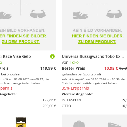
i Race Vise Gelb
Universalflüssigwachs Toko Express Pocket 100ml
o
von
Toko
Preis
119,99 €
Bester Preis
10,95 €
15,9
 bei
SnowInn
gefunden bei
Sportsprofi
erprüft am 08.08.2026 um 00:17; der
zuletzt überprüft am 08.08.2026 um 00:36; der
 sich seitdem geändert haben.
Preis kann sich seitdem geändert haben.
parnis
35% Ersparnis
Angebote:
Weitere Angebote:
122,86 €
INTERSPORT
15,
200,00 €
OTTO
16,