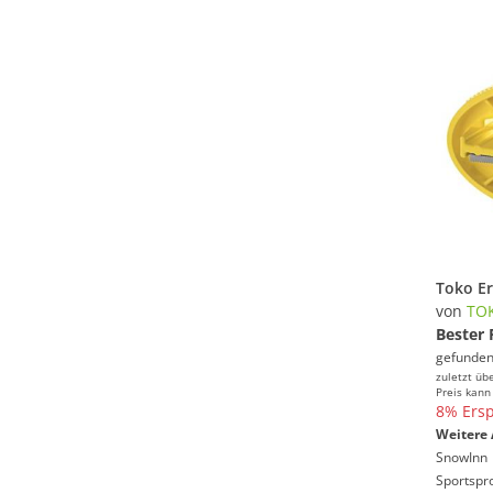
Toko E
von
TO
Bester 
gefunden
zuletzt üb
Preis kann
8% Ersp
Weitere 
SnowInn
Sportspro