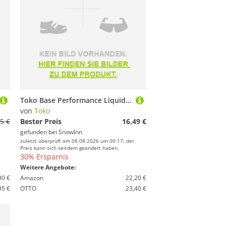
Toko Base Performance Liquid Paraffin 100ml Gelb
von
Toko
5 €
Bester Preis
16,49 €
gefunden bei
SnowInn
zuletzt überprüft am 08.08.2026 um 00:17; der
Preis kann sich seitdem geändert haben.
30% Ersparnis
Weitere Angebote:
90 €
Amazon
22,20 €
95 €
OTTO
23,40 €