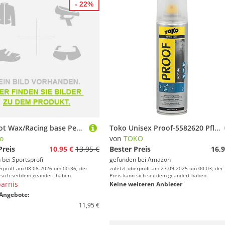
- 22%
Toko Hot Wax/Racing base Performance rot 120g
Toko Unisex Proof-5582620 Pflegeprodukt Textile Proof, Mehrfarbig,Einheitsgröße EU
o
von
TOKO
Preis
10,95 €
13,95 €
Bester Preis
16,9
 bei
Sportsprofi
gefunden bei
Amazon
erprüft am 08.08.2026 um 00:36; der
zuletzt überprüft am 27.09.2025 um 00:03; der
 sich seitdem geändert haben.
Preis kann sich seitdem geändert haben.
arnis
Keine weiteren Anbieter
Angebote:
11,95 €