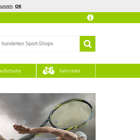
mungen
.
OK
aufschuhe
Fahrräder