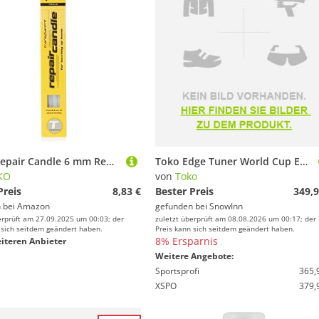
TOKO Repair Candle 6 mm Reparaturstick für Belagsschäden (transparent)
Toko Edge Tuner World Cup Eu 220 V Gelb
KO
von
Toko
Preis
8,83 €
Bester Preis
349,9
 bei
Amazon
gefunden bei
SnowInn
erprüft am 27.09.2025 um 00:03; der
zuletzt überprüft am 08.08.2026 um 00:17; der
 sich seitdem geändert haben.
Preis kann sich seitdem geändert haben.
8% Ersparnis
iteren Anbieter
Weitere Angebote:
Sportsprofi
365,
XSPO
379,