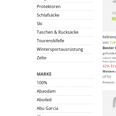
Protektoren
Schlafsäcke
Ski
Taschen & Rucksäcke
Fellren
Tourenskifelle
von
Tok
Bester 
Wintersportausrüstung
gefunden
Zelte
zuletzt üb
Preis kann
42% Ers
Weitere 
MARKE
OTTO
100%
Amazon
Abaodam
Aboiled
Abu Garcia