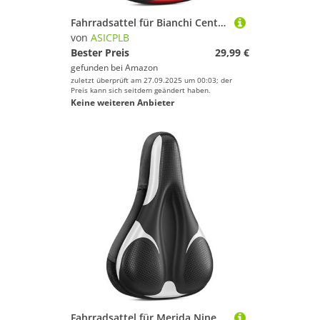
Fahrradsattel für Bianchi Centostrade Cross Concept DAMA Bianca Elle E-Arcadex, Bequemer Stoßdämpfender PU-Fahrradsitzkissen, Atmungsaktiv Mountainbikesättel für Tägliche Reisen und Wandern
von
ASICPLB
Bester Preis
29,99 €
gefunden bei
Amazon
zuletzt überprüft am 27.09.2025 um 00:03; der
Preis kann sich seitdem geändert haben.
Keine weiteren Anbieter
Fahrradsattel für Merida Ninety-Six 9 600 Ninety-SIX 9. 9000 Ninety-Six RC, Bequemer Stoßdämpfender PU-Fahrradsitzkissen, Atmungsaktiv Mountainbikesättel für Tägliche Reisen und Wandern