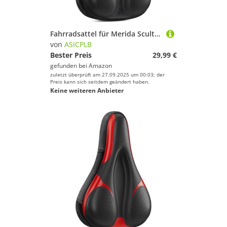
Fahrradsattel für Merida Scultura CF4 Team-E (Rim-Brake) Scultura CF905, Bequemer Stoßdämpfender PU-Fahrradsitzkissen, Atmungsaktiv Mountainbikesättel für Tägliche Reisen und Wandern,A
von
ASICPLB
Bester Preis
29,99 €
gefunden bei
Amazon
zuletzt überprüft am 27.09.2025 um 00:03; der
Preis kann sich seitdem geändert haben.
Keine weiteren Anbieter