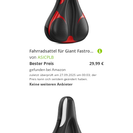
Fahrradsattel für Giant Fastroad Advanced Fastroad SLR Fathom Fathom 1 Fathom 2, Bequemer Stoßdämpfender PU-Fahrradsitzkissen, Atmungsaktiv Mountainbikesättel für Tägliche Reisen und Wandern
von
ASICPLB
Bester Preis
29,99 €
gefunden bei
Amazon
zuletzt überprüft am 27.09.2025 um 00:03; der
Preis kann sich seitdem geändert haben.
Keine weiteren Anbieter