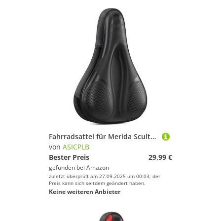
Fahrradsattel für Merida Scultura 4000 Disc Scultura 5000 Scultura 5000 (CF2 Frame), Bequemer Stoßdämpfender PU-Fahrradsitzkissen, Atmungsaktiv Mountainbikesättel für Tägliche Reisen und Wandern
von
ASICPLB
Bester Preis
29,99 €
gefunden bei
Amazon
zuletzt überprüft am 27.09.2025 um 00:03; der
Preis kann sich seitdem geändert haben.
Keine weiteren Anbieter