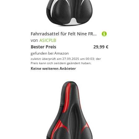
Fahrradsattel für Felt Nine FRD Nine Race Performance FR 3.0, Bequemer Stoßdämpfender PU-Fahrradsitzkissen, Atmungsaktiv Mountainbikesättel für Tägliche Reisen und Wandern, B
von
ASICPLB
Bester Preis
29,99 €
gefunden bei
Amazon
zuletzt überprüft am 27.09.2025 um 00:03; der
Preis kann sich seitdem geändert haben.
Keine weiteren Anbieter