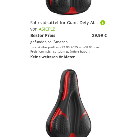
Fahrradsattel für Giant Defy Aluxx Defy Composite Defy Disc Defy SL0, Bequemer Stoßdämpfender PU-Fahrradsitzkissen, Atmungsaktiv Mountainbikesättel für Tägliche Reisen und Wandern, C
von
ASICPLB
Bester Preis
29,99 €
gefunden bei
Amazon
zuletzt überprüft am 27.09.2025 um 00:03; der
Preis kann sich seitdem geändert haben.
Keine weiteren Anbieter