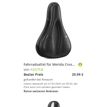
Fahrradsattel für Merida Crossway Crossway 10-V Crossway 20-D Crossway 40-D, Bequemer Stoßdämpfender PU-Fahrradsitzkissen, Atmungsaktiv Mountainbikesättel für Tägliche Reisen und Wandern
von
ASICPLB
Bester Preis
29,99 €
gefunden bei
Amazon
zuletzt überprüft am 27.09.2025 um 00:03; der
Preis kann sich seitdem geändert haben.
Keine weiteren Anbieter