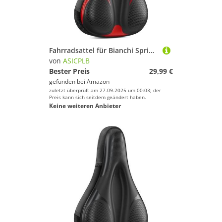
Fahrradsattel für Bianchi Sprint Disc - Ultegra 11sp Stelvio Super Pista Test, Bequemer Stoßdämpfender PU-Fahrradsitzkissen, Atmungsaktiv Mountainbikesättel für Tägliche Reisen und Wandern
von
ASICPLB
Bester Preis
29,99 €
gefunden bei
Amazon
zuletzt überprüft am 27.09.2025 um 00:03; der
Preis kann sich seitdem geändert haben.
Keine weiteren Anbieter