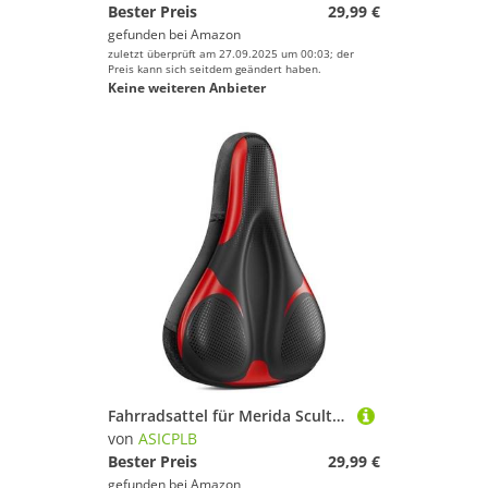
Bester Preis
29,99 €
gefunden bei
Amazon
zuletzt überprüft am 27.09.2025 um 00:03; der
Preis kann sich seitdem geändert haben.
Keine weiteren Anbieter
Fahrradsattel für Merida Scultura Disc Scultura Disc 7000-E Scultura Endurance, Bequemer Stoßdämpfender PU-Fahrradsitzkissen, Atmungsaktiv Mountainbikesättel für Tägliche Reisen und Wandern
von
ASICPLB
Bester Preis
29,99 €
gefunden bei
Amazon