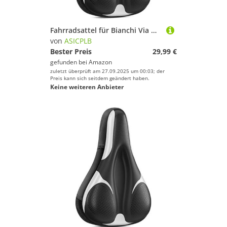
Fahrradsattel für Bianchi Via Nirone 7 Alu C2C Via Nirone 7 Alu Carbon, Bequemer Stoßdämpfender PU-Fahrradsitzkissen, Atmungsaktiv Mountainbikesättel für Tägliche Reisen und Wandern, B
von
ASICPLB
Bester Preis
29,99 €
gefunden bei
Amazon
zuletzt überprüft am 27.09.2025 um 00:03; der
Preis kann sich seitdem geändert haben.
Keine weiteren Anbieter