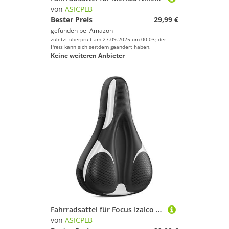
von
ASICPLB
Bester Preis
29,99 €
gefunden bei
Amazon
zuletzt überprüft am 27.09.2025 um 00:03; der
Preis kann sich seitdem geändert haben.
Keine weiteren Anbieter
Fahrradsattel für Focus Izalco Race Izalco Team SL Jam Jam² Jam2 Plus Pro, Bequemer Stoßdämpfender PU-Fahrradsitzkissen, Atmungsaktiv Mountainbikesättel für Tägliche Reisen und Wandern
von
ASICPLB