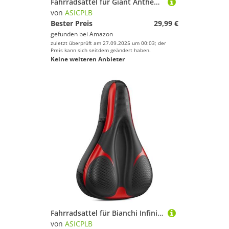
Fahrradsattel für Giant Anthem X1 Anthem X3 AnyRoad 2 AnyRoad Advanced 2, Bequemer Stoßdämpfender PU-Fahrradsitzkissen, Atmungsaktiv Mountainbikesättel für Tägliche Reisen und Wandern, B
von
ASICPLB
Bester Preis
29,99 €
gefunden bei
Amazon
zuletzt überprüft am 27.09.2025 um 00:03; der
Preis kann sich seitdem geändert haben.
Keine weiteren Anbieter
Fahrradsattel für Bianchi Infinito CV DAMA Infinito CV Disc Infinito XE Intenso, Bequemer Stoßdämpfender PU-Fahrradsitzkissen, Atmungsaktiv Mountainbikesättel für Tägliche Reisen und Wandern
von
ASICPLB