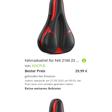
Fahrradsattel für Felt Z100 Z3 Z4 Z4 Disc Z5 Z6 Z6 Disc Z75 Disc Z85 Z90, Bequemer Stoßdämpfender PU-Fahrradsitzkissen, Atmungsaktiv Mountainbikesättel für Tägliche Reisen und Wandern
von
ASICPLB
Bester Preis
29,99 €
gefunden bei
Amazon
zuletzt überprüft am 27.09.2025 um 00:03; der
Preis kann sich seitdem geändert haben.
Keine weiteren Anbieter