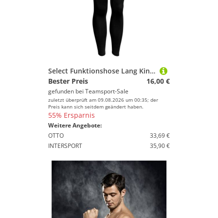
Fitnesszubehör von Select
Geschlecht
Campingausrüstung von Select
Preis
Trinkflaschen & Trinksysteme von Select
% Sale
Pflegemittel von Select
Farbe
Select Funktionshose Lang Kinder schwarz 10 years
Bester Preis
16,00 €
Luftpumpen von Select
gefunden bei
Teamsport-Sale
zuletzt überprüft am 09.08.2026 um 00:35; der
Hindernishürden von Select
Preis kann sich seitdem geändert haben.
55% Ersparnis
Weitere Angebote:
Pfeifen von Select
OTTO
33,69 €
INTERSPORT
35,90 €
Sportnahrung von Select
Schlafsäcke von Select
Outdoor Funsport von Select
Netze von Select